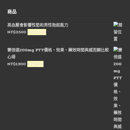
商品
高血壓會影響性慾和男性勃起能力
原
目
NT$
3,500
NT$
1,800
始
前
價
價
賽倍達200mg PTT價格、效果、藥效時間與威而鋼比較
格：
格：
心得
NT$3,500。
NT$1,800。
原
目
NT$
1,800
NT$
900
始
前
價
價
格：
格：
NT$1,800。
NT$900。