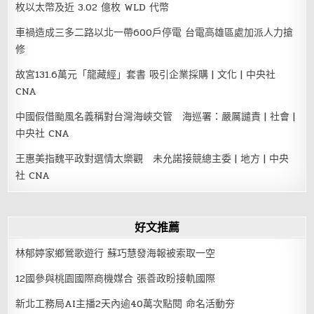
枚以太幣及近 3.02 億枚 WLD 代幣
車禍造成三多二路以北一帶600戶停電 台電高雄區處加派人力搶
修
故宮131.6萬元「龍藏經」套書 吸引企業採購 | 文化 | 中央社
CNA
中國假借颱風名義稱對台灣海峽交管 海巡署：嚴厲譴責 | 社會 |
中央社 CNA
王惠美指魏平政對選情太樂觀 未允諾接競總主委 | 地方 | 中央
社 CNA
好文推薦
林郁婷家鄉鶯歌遊行 蘇巧慧發海報被索取一空
12國參與桃園國際商機媒合 張善政盼接軌國際
新北工務局AI主播2天內逾40萬次點閱 命名活動夯