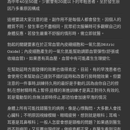
為中年40至50歲，少數會有20歲以下的年輕患者，至於發生原
因乃多重原因構成
這裡要請大家注意的是，副作用不是每個人都會發生，因個人的
體質不同，發生率也不盡相同，民眾初次服藥時可多觀察自己的
身體反應，若發生嚴重不舒服的情形時，需立即就醫。
勃起的關鍵要素在於正常血管內皮襯細胞和一氧化氮(Nitric
Oxide)；內皮細胞產生的一氧化氮能幫助調節血管彈性(舒張或
收縮血管)，如果患有高血壓，血管中有可能產生生理變化
在幫助延時方面發揮的效果也值得肯定，目前，有的早洩患者也
會使用它來幫助自己達到不錯的延時和改善行房時間效果。但要
注意的一件事時,訓練持久用的最好是手動的,因為由你自己的控
制,在想射精時馬上暫停,這樣的漸進訓練才是真正對持久有效的,
若是電動型的,你無法即時停止,那恐怕會加速早洩的情況
身體上所有可能找錯醫生的病例，像是心悸胸悶，大多數人會找
心臟科；不明原因視線模糊、眼睛疲勞，想到就是眼科；耳鳴、
耳塞是耳鼻喉科；一般人怎麼會想是頸椎的問題？如果遇到醫生
找不到病因，又反覆出現症狀，做檢查都正常，有醫生看到沒有