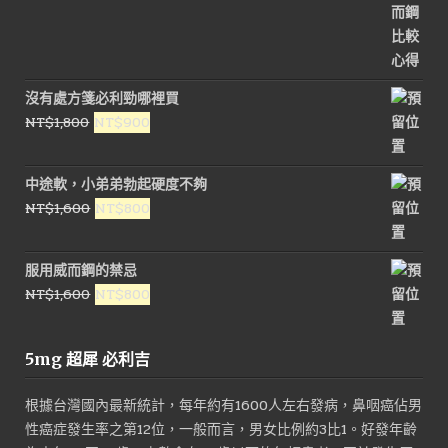
沒有處方箋必利勁哪裡買
原
目
NT$
1,800
NT$
900
始
前
價
價
中途軟，小弟弟勃起硬度不夠
格：
格：
原
目
NT$
1,600
NT$
800
NT$1,800。
NT$900。
始
前
價
價
服用威而鋼的禁忌
格：
格：
原
目
NT$
1,600
NT$
800
NT$1,600。
NT$800。
始
前
價
價
5mg 超犀 必利吉
格：
格：
NT$1,600。
NT$800。
根據台灣國內最新統計，每年約有1600人左右發病，鼻咽癌佔男
性癌症發生率之第12位，一般而言，男女比例約3比1。好發年齡