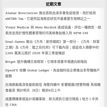
近期文章
Alamar Biosciences 推出首款血液多重免疫檢測，用於檢測
eMTBR-Tau，它是阿茲海默症研究中最重要生物標記之一
Vivani Medical 與 Novo Nordisk 達成協議，評估一種微型、超
長效並用於慢性體重管理的司美格魯肽植入劑 NPM-139
Snail Games 推出《方舟：創世崛起》第一部分、《方舟：財富
之潮》及《方舟：龍之烏托邦》可下載內容；遞延收入積壓中的
1,100 萬美元將於 2026 年第三季度確認
Bitget 提升機構交易框架，引領多資產市場邁向新階段
OpenFX 收購 Global Ledger，為金融科技企業推出多幣種帳戶
服務
白海豚颱風深夜最新路徑 海警持續中 影響範圍/陸警時機 馬祖機
會最高 預計明天（8日）晚到9日上午
成蘆橋機車道設計易釀事故 新北將拆引道分隔島 | 地方 | 中央
社 CNA