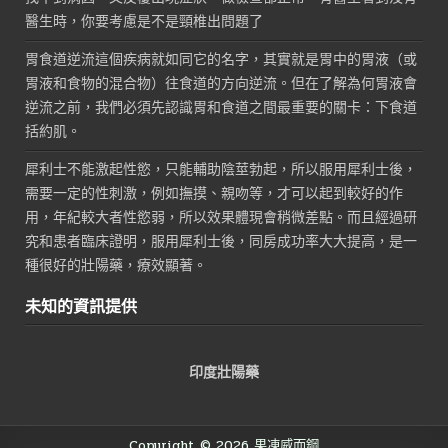
醫生時，你要考慮是不是頸椎出問題了
胃食道逆流這個疾病就如同它的名字，其實就是胃中的胃液（或
胃液和食物的混合物）往食道的方向逆流。但在了解為何胃液會
逆流之前，我們必須先認識胃和食道之間最重要的關卡：下食道
括約肌。
犀利士不能激起性慾，只能輔助陰莖勃起，所以服用犀利士後，
需要一定的性刺激，例如撫摸、親吻等，才可以起到較好的作
用，年紀較大者性慾弱，所以效果體現會稍微差點。而且經過研
究和患者臨床證明，服用犀利士後，同房成功率大大提高，是一
種很好的壯陽藥，療效顯著。
未知的資訊提供
印度壯陽藥
Copyright © 2026 果凍威而鋼