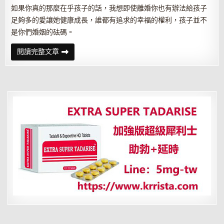
如果你真的那麼在乎孩子的話，我想即使離婚你也有辦法給孩子
足夠多的愛讓她健康成長，誰都有追求的幸福的權利，孩子並不
是你們婚姻的砝碼。
遇
閱讀完整文章
見
老
公
出
軌
女
人
別
沖
動
應
對