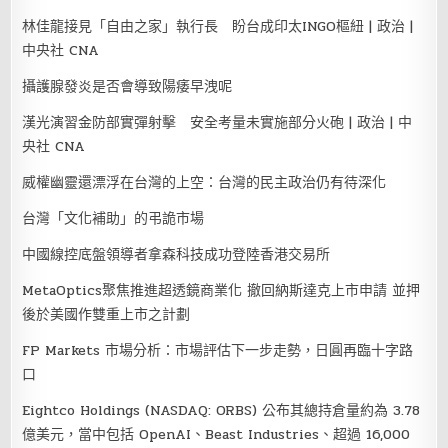
林佳龍接見「自由之家」執行長 盼台成印太INGO樞紐 | 政治 |
中央社 CNA
攝護腺發炎是否會導致陽痿早洩呢
漢光演習金防部實彈射擊 安全考量未實施部分火砲 | 政治 | 中
央社 CNA
威權幽靈還漂浮在台灣的上空：台灣的民主政治仍有待深化
台灣「文化補助」的弔詭市場
中國線控底盤領導者拿森科技成功登陸香港交易所
MetaOptics聚焦推進超透鏡商業化 撤回納斯達克上市申請 並押
後於美國作雙重上市之計劃
FP Markets 市場分析：市場評估下一步走勢，日圓再臨十字路
口
Eightco Holdings (NASDAQ: ORBS) 公布其總持倉量約為 3.78
億美元，當中包括 OpenAI、Beast Industries、超過 16,000