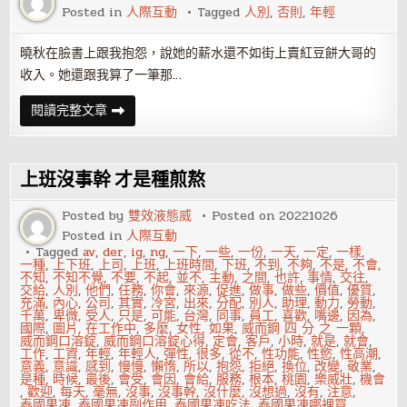
錢！
Posted in
人際互動
Tagged
人別
,
否則
,
年輕
該
擔
心
的
曉秋在臉書上跟我抱怨，說她的薪水還不如街上賣紅豆餅大哥的
是
收入。她還跟我算了一筆那…
錢
花
不
年
閱讀完整文章
掉？
輕
人
別
總
盯
上班沒事幹 才是種煎熬
著
薪
水
Posted by
雙效液態威
Posted on
20221026
否
Posted in
人際互動
則
你
Tagged
av
,
der
,
ig
,
ng
,
一下
,
一些
,
一份
,
一天
,
一定
,
一樣
,
也
一種
,
上下班
,
上司
,
上班
,
上班時間
,
下班
,
不到
,
不夠
,
不是
,
不會
,
只
不知
,
不知不覺
,
不要
,
不起
,
並不
,
主動
,
之間
,
也許
,
事情
,
交往
,
值
交給
,
人別
,
他們
,
任務
,
你會
,
來源
,
促進
,
做事
,
做些
,
價值
,
優質
,
那
充滿
,
內心
,
公司
,
其實
,
冷宮
,
出來
,
分配
,
別人
,
助理
,
動力
,
勞動
,
些
千萬
,
卑微
,
受人
,
只是
,
可能
,
台灣
,
同事
,
員工
,
喜歡
,
嘴邊
,
因為
,
錢
國際
,
圖片
,
在工作中
,
多麼
,
女性
,
如果
,
威而鋼 四 分 之 一顆
,
威而鋼口溶錠
,
威而鋼口溶錠心得
,
定會
,
客戶
,
小時
,
就是
,
就會
,
工作
,
工資
,
年輕
,
年輕人
,
彈性
,
很多
,
從不
,
性功能
,
性慾
,
性高潮
,
意義
,
意識
,
感到
,
慢慢
,
懶惰
,
所以
,
抱怨
,
拒絕
,
換位
,
改變
,
敬業
,
是種
,
時候
,
最後
,
會受
,
會因
,
會給
,
服務
,
根本
,
桃園
,
樂威壯
,
機會
,
歡迎
,
每天
,
毫無
,
沒事
,
沒事幹
,
沒什麼
,
沒想過
,
沒有
,
注意
,
泰國果凍
,
泰國果凍副作用
,
泰國果凍吃法
,
泰國果凍哪裡買
,