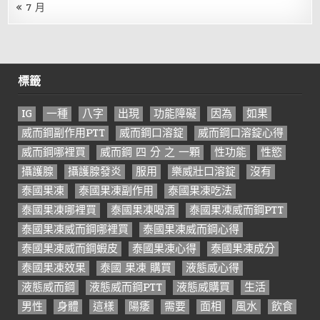
« 7 月
標籤
IG
一種
八字
出現
功能障礙
因為
如果
威而鋼副作用PTT
威而鋼口溶錠
威而鋼口溶錠心得
威而鋼哪裡買
威而鋼 四 分 之 一顆
性功能
性慾
攝護腺
攝護腺發炎
服用
樂威壯口溶錠
沒有
泰國果凍
泰國果凍副作用
泰國果凍吃法
泰國果凍哪裡買
泰國果凍喝酒
泰國果凍威而鋼PTT
泰國果凍威而鋼哪裡買
泰國果凍威而鋼心得
泰國果凍威而鋼蝦皮
泰國果凍心得
泰國果凍成分
泰國果凍效果
泰國 果凍 購買
液態威心得
液態威而鋼
液態威而鋼PTT
液態威購買
生活
男性
身體
這樣
陽痿
需要
面相
風水
飲食