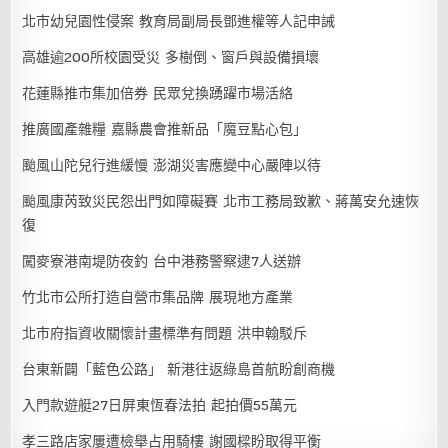
北市幼兒園性侵案 教育局副局長鄧進權等人記申誡
高雄逾200所校園受災 多樹倒、窗戶與設備損壞
花蓮縣推市集加倍券 民眾兌換踴躍市場活絡
推廣國產雜糧 嘉縣農會推新品「魔豆點心包」
颱風山陀兒行進緩慢 澎湖災害應變中心嚴陣以待
颱風康芮致災民怨出門如障礙賽 北市工務局致歉、蔣萬安允速恢
復
闖麥寮港南堤防夜釣 台中港務警察逮7人送辦
竹北市公所打造自營市集品牌 展現地方產業
北市府指資收關懷計畫標準有問題 洪申翰駁斥
台東新闢「藍色公路」 新港往返綠島首航盼創商機
入門款遊艇27日屏東恆春法拍 起拍價55萬元
孝三路店家屢遭檢舉占用騎樓 謝國樑盼取得平衡