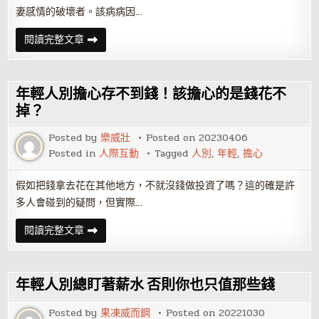
妻感情的破壞者。該病病因…
男
閱讀完整文章
人
別
讓
陽
痿
年輕人別擔心存不到錢！該擔心的是錢花不
成
為
掉？
你
家
Posted by
樂威壯
Posted on
20230406
庭
破
Posted in
人際互動
Tagged
人別
,
年輕
,
擔心
碎
的
根
假如把錢拿去花在其他地方，不就沒錢做投資了嗎？這的確是許
源
多人會碰到的疑問，但實際…
年
閱讀完整文章
輕
人
別
擔
心
年輕人別總盯著薪水 否則你也只值那些錢
存
不
到
Posted by
果凍威而鋼
Posted on
20221030