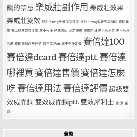
樂威壯副作用
鋼的禁忌
樂威壯效果
樂威壯雙效
犀利士5mg改善夜間頻尿
犀利士5mg改善夜間頻尿 夜間頻
尿 晚上頻尿要吃什麼 尿不乾淨 頻尿原因 突然頻尿 頻尿原因 尿不乾淨男 尿不乾淨
賽倍達100
治療 夜間頻尿改善運動 尿不乾淨ptt 尿不乾淨定義
賽倍達dcard
賽倍達ptt
賽倍達
哪裡買
賽倍達售價
賽倍達怎麼
吃
賽倍達用法
賽倍達評價
超級雙
效威而鋼
雙效威而鋼ptt
雙效犀利士
騰 素 官
網
彙整