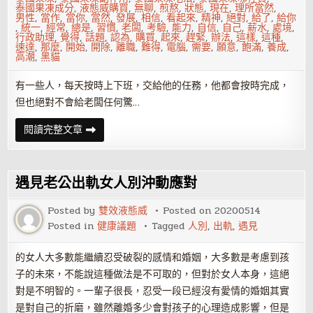
泰國果凍成分
,
液態威購買
,
無聊
,
煎熬
,
狀態
,
現在
,
理所當然
,
男性
,
當作
,
當你
,
當然
,
發展
,
相信
,
看起來
,
精神
,
絕對
,
給了
,
給你
,
統一
,
經常
,
總是
,
習慣
,
老闆
,
考驗
,
能力
,
自信
,
自己
,
薪水
,
處境
,
行政助理
,
覺得
,
話題
,
認為
,
購買
,
起來
,
趕緊
,
辦法
,
這樣
,
這種
,
速達
,
那麼
,
開始
,
開除
,
離職
,
難得
,
電腦
,
需要
,
願意
,
飽滿
,
養成
,
高潮
,
黑貓
有一些人，每天按時上下班，交給他的任務，他都會按時完成，
但也絕對不會給老闆任何驚…
上
閱讀完整文章
班
沒
事
幹
才
遇見老公出軌女人別沖動應對
是
種
煎
Posted by
雙效液態威
Posted on
20200514
熬
Posted in
健康議題
Tagged
人別
,
出軌
,
遇見
的女人大多數能繼續忍受破裂的感情和婚姻，大多數是考慮到孩
子的未來，不能說這種做法是不可取的，但對於女人本身，這絕
對是不明智的。一輩子很長，忍受一段已經沒有愛情的婚姻其實
是對自己的折磨，雖然離婚多少會對孩子的心理造成影響，但是