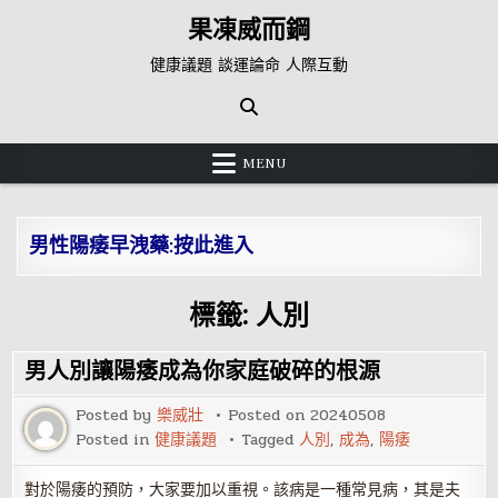
Skip
果凍威而鋼
to
content
健康議題 談運論命 人際互動
MENU
男性陽痿早洩藥:按此進入
標籤:
人別
男人別讓陽痿成為你家庭破碎的根源
Posted by
樂威壯
Posted on
20240508
Posted in
健康議題
Tagged
人別
,
成為
,
陽痿
對於陽痿的預防，大家要加以重視。該病是一種常見病，其是夫