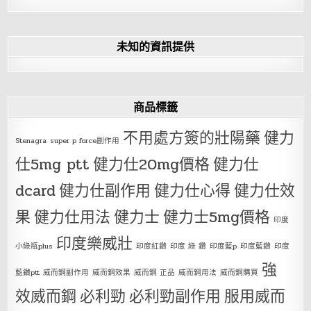
未知的資訊提供
商品標籤
不用處方簽的壯陽藥
健力
Stenagra
super p force副作用
仕5mg ptt
健力仕20mg價格
健力仕
dcard
健力仕副作用
健力仕心得
健力仕效
果
健力仕用法
健力士
健力士5mg價格
印度
印度樂威壯
小綠瓶plus
印度紅鑽
印度 綠 鑽
印度藍p
印度藍鑽
印度
強
藍鑽ptt
威而鋼副作用
威而鋼效果
威而鋼 正品
威而鋼用法
威而鋼購買
效威而鋼
必利勁
必利勁副作用
服用威而