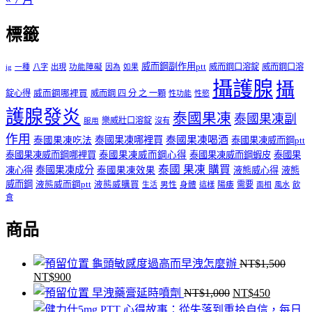
標籤
威而鋼副作用ptt
威而鋼口溶錠
威而鋼口溶
ig
一種
八字
出現
功能障礙
因為
如果
攝護腺
攝
錠心得
威而鋼哪裡買
威而鋼 四 分 之 一顆
性功能
性慾
護腺發炎
泰國果凍
泰國果凍副
樂威壯口溶錠
沒有
服用
作用
泰國果凍哪裡買
泰國果凍喝酒
泰國果凍吃法
泰國果凍威而鋼ptt
泰國果凍威而鋼哪裡買
泰國果凍威而鋼心得
泰國果凍威而鋼蝦皮
泰國果
泰國 果凍 購買
泰國果凍成分
凍心得
泰國果凍效果
液態威心得
液態
威而鋼
液態威而鋼ptt
液態威購買
男性
陽痿
需要
生活
身體
這樣
面相
風水
飲
食
商品
龜頭敏感度過高而早洩怎麼辦
NT$
1,500
NT$
900
原
目
原
目
早洩藥膏延時噴劑
NT$
1,000
NT$
450
始
前
始
前