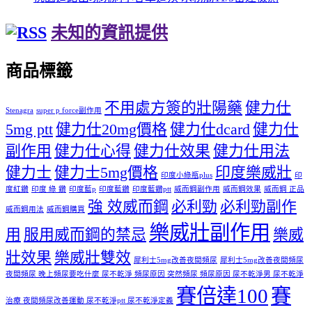
未知的資訊提供
商品標籤
不用處方簽的壯陽藥
健力仕
Stenagra
super p force副作用
5mg ptt
健力仕20mg價格
健力仕dcard
健力仕
副作用
健力仕心得
健力仕效果
健力仕用法
健力士
健力士5mg價格
印度樂威壯
印度小綠瓶plus
印
度紅鑽
印度 綠 鑽
印度藍p
印度藍鑽
印度藍鑽ptt
威而鋼副作用
威而鋼效果
威而鋼 正品
強 效威而鋼
必利勁
必利勁副作
威而鋼用法
威而鋼購買
樂威壯副作用
用
服用威而鋼的禁忌
樂威
壯效果
樂威壯雙效
犀利士5mg改善夜間頻尿
犀利士5mg改善夜間頻尿
夜間頻尿 晚上頻尿要吃什麼 尿不乾淨 頻尿原因 突然頻尿 頻尿原因 尿不乾淨男 尿不乾淨
賽倍達100
賽
治療 夜間頻尿改善運動 尿不乾淨ptt 尿不乾淨定義