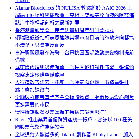
辦城市
Alamar Biosciences 的 NULISA 數據將於 AAIC 2026 上
超過 140 場科學簡報會中亮相，突顯基於血液的阿茲海
默症生物標記剖析之最新進展
香港測量師學會 – 產業測量組周年研討會2026
賴瑞隆競辦批柯志恩連陳其邁市府目前的施政方向都搞
不清楚，只會為反而反
白海豚颱風發布海警！台電桃園區處啟動應變機制提前
備戰
屏東縣內埔鄉後備輔導中心投入城鎮韌性演習 張惇涵
視察肯定後備整備能量
人行道改善延宕、托嬰中心冷氣頻跳機 市議員張桂
綿：應加速改善
全聯慶祥慈善事業基金會捐贈物資 張市長讓愛心觸及
更多需要的市民
慢性攝護腺發炎需掌握的疾病常識有哪些?
Bitget 推出業界首個跨資產統一帳戶，容許以 100 種美
國股票代幣作為保證金
全球追蹤人數最多的 TikTok 創作者 Khaby Lame，加入