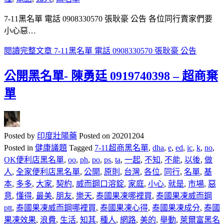
7-11黑名單 電話 0908330570 張耿豪 公告 各位同行賣家們要
小心惡…
閱讀完整文章
7-11黑名單 電話 0908330570 張耿豪 公告
公開黑名單- 陳勇廷 0919740398 – 超商棄
單
Posted by
印度壯陽藥
Posted on
20201204
Posted in
健康議題
Tagged
7-11超商黑名單
,
dha
,
e
,
ed
,
ic
,
k
,
no
,
OK便利店黑名單
,
oo
,
ph
,
po
,
ps
,
ta
,
一起
,
不知
,
不能
,
以後
,
做
人
,
全家便利店黑名單
,
公開
,
原則
,
台灣
,
各位
,
同行
,
名單
,
基
本
,
多多
,
大家
,
契約
,
威而鋼口溶錠
,
家庭
,
小心
,
就是
,
市場
,
惡
意
,
懂得
,
最美
,
朋友
,
樂天
,
泰國果凍哪裡買
,
泰國果凍威而鋼
ptt
,
泰國果凍威而鋼哪裡買
,
泰國果凍心得
,
泰國果凍成分
,
泰國
果凍效果
,
浪費
,
生活
,
知其
,
種人
,
網路
,
美的
,
舉動
,
萊爾富黑名