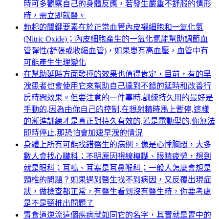
時可多觀察自己的身體反應，若發生嚴重不舒服的情形
時，需立即就醫。
勃起的關鍵要素在於正常血管內皮襯細胞和一氧化氮
(Nitric Oxide)；內皮細胞產生的一氧化氮能幫助調節血
管彈性(舒張或收縮血管)，如果患有高血壓，血管中有
可能產生生理變化
在幫助延時方面發揮的效果也值得肯定，目前，有的早
洩患者也會使用它來幫助自己達到不錯的延時和改善行
房時間效果。但要注意的一件事時,訓練持久用的最好是
手動的,因為由你自己的控制,在想射精時馬上暫停,這樣
的漸進訓練才是真正對持久有效的,若是電動型的,你無法
即時停止,那恐怕會加速早洩的情況
身體上所有可能找錯醫生的病例，像是心悸胸悶，大多
數人會找心臟科；不明原因視線模糊、眼睛疲勞，想到
就是眼科；耳鳴、耳塞是耳鼻喉科；一般人怎麼會想是
頸椎的問題？如果遇到醫生找不到病因，又反覆出現症
狀，做檢查都正常，有醫生看到沒有醫生時，你要考慮
是不是頸椎出問題了
胃食道逆流這個疾病就如同它的名字，其實就是胃中的