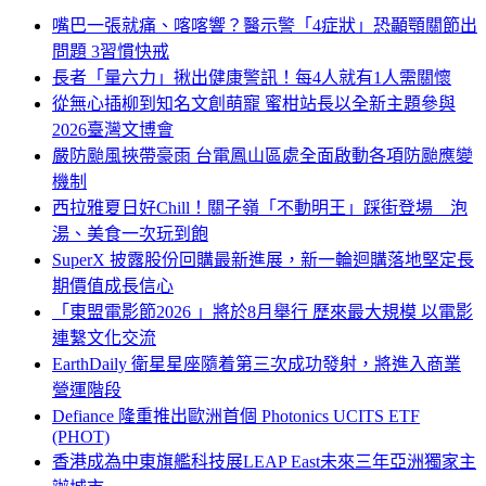
嘴巴一張就痛、喀喀響？醫示警「4症狀」恐顳顎關節出
問題 3習慣快戒
長者「量六力」揪出健康警訊！每4人就有1人需關懷
從無心插柳到知名文創萌寵 蜜柑站長以全新主題參與
2026臺灣文博會
嚴防颱風挾帶豪雨 台電鳳山區處全面啟動各項防颱應變
機制
西拉雅夏日好Chill！關子嶺「不動明王」踩街登場 泡
湯、美食一次玩到飽
SuperX 披露股份回購最新進展，新一輪迴購落地堅定長
期價值成長信心
「東盟電影節2026 」將於8月舉行 歷來最大規模 以電影
連繫文化交流
EarthDaily 衛星星座隨着第三次成功發射，將進入商業
營運階段
Defiance 隆重推出歐洲首個 Photonics UCITS ETF
(PHOT)
香港成為中東旗艦科技展LEAP East未來三年亞洲獨家主