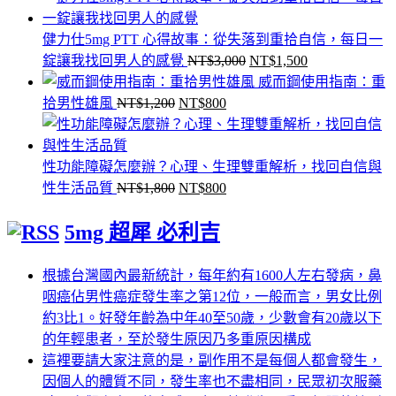
價
價
價
價
格：
格：
格：
格：
健力仕5mg PTT 心得故事：從失落到重拾自信，每日一
NT$1,500。
NT$900。
原
NT$1,000。
目
NT$450
錠讓我找回男人的感覺
NT$
3,000
NT$
1,500
始
前
威而鋼使用指南：重
原
目
價
價
拾男性雄風
NT$
1,200
NT$
800
始
前
格：
格：
價
價
NT$3,000。
NT$1,500。
格：
格：
性功能障礙怎麼辦？心理、生理雙重解析，找回自信與
NT$1,200。
原
NT$800。
目
性生活品質
NT$
1,800
NT$
800
始
前
5mg 超犀 必利吉
價
價
格：
格：
NT$1,800。
NT$800。
根據台灣國內最新統計，每年約有1600人左右發病，鼻
咽癌佔男性癌症發生率之第12位，一般而言，男女比例
約3比1。好發年齡為中年40至50歲，少數會有20歲以下
的年輕患者，至於發生原因乃多重原因構成
這裡要請大家注意的是，副作用不是每個人都會發生，
因個人的體質不同，發生率也不盡相同，民眾初次服藥