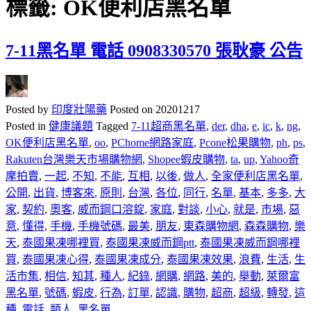
標籤:
OK便利店黑名單
7-11黑名單 電話 0908330570 張耿豪 公告
Posted by
印度壯陽藥
Posted on
20201217
Posted in
健康議題
Tagged
7-11超商黑名單
,
der
,
dha
,
e
,
ic
,
k
,
ng
,
OK便利店黑名單
,
oo
,
PChome網路家庭
,
Pcone松果購物
,
ph
,
ps
,
Rakuten台灣樂天市場購物網
,
Shopee蝦皮購物
,
ta
,
up
,
Yahoo奇
摩拍賣
,
一起
,
不知
,
不能
,
互相
,
以後
,
做人
,
全家便利店黑名單
,
公開
,
出貨
,
博客來
,
原則
,
台灣
,
各位
,
同行
,
名單
,
基本
,
多多
,
大
家
,
契約
,
奧客
,
威而鋼口溶錠
,
家庭
,
對談
,
小心
,
就是
,
市場
,
惡
意
,
懂得
,
手機
,
手機號碼
,
最美
,
朋友
,
東森購物網
,
森森購物
,
樂
天
,
泰國果凍哪裡買
,
泰國果凍威而鋼ptt
,
泰國果凍威而鋼哪裡
買
,
泰國果凍心得
,
泰國果凍成分
,
泰國果凍效果
,
浪費
,
生活
,
生
活市集
,
相信
,
知其
,
種人
,
紀錄
,
網購
,
網路
,
美的
,
舉動
,
萊爾富
黑名單
,
號碼
,
蝦皮
,
行為
,
訂單
,
認識
,
購物
,
超商
,
超級
,
轉發
,
這
種
,
電話
,
類人
,
黑名單