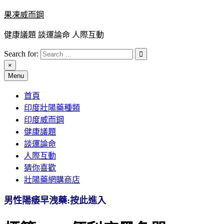
Skip
果凍威而鋼
to
content
健康議題 談運論命 人際互動
Search for:
×
Menu
首頁
印度壯陽藥種類
印度威而鋼
健康議題
談運論命
人際互動
猜你喜歡
壯陽藥網購商店
男性陽痿早洩藥:按此進入