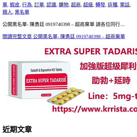
單
,
蝦皮
,
行為
,
訂單
,
認識
,
購物
,
超商
,
超級
,
轉發
,
這種
,
電話
,
類人
,
黑名單
公開黑名單- 陳勇廷 0919740398 – 超商棄單 請各位同行…
閱讀完整文章
公開黑名單- 陳勇廷 0919740398 – 超商棄單
近期文章