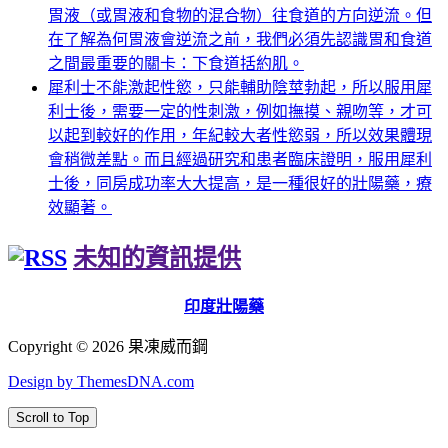
胃液（或胃液和食物的混合物）往食道的方向逆流。但
在了解為何胃液會逆流之前，我們必須先認識胃和食道
之間最重要的關卡：下食道括約肌。
犀利士不能激起性慾，只能輔助陰莖勃起，所以服用犀
利士後，需要一定的性刺激，例如撫摸、親吻等，才可
以起到較好的作用，年紀較大者性慾弱，所以效果體現
會稍微差點。而且經過研究和患者臨床證明，服用犀利
士後，同房成功率大大提高，是一種很好的壯陽藥，療
效顯著。
未知的資訊提供
印度壯陽藥
Copyright © 2026 果凍威而鋼
Design by ThemesDNA.com
Scroll to Top