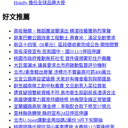
Holafly 擔任全球品牌大使
好文推薦
南投舞龍、舞蹈團波蘭演出 精湛技藝獲熱烈掌聲
屏東巴轆公園改善工程動土 周春米：滿足全齡需求
新店十四張（B單元）區段徵收案完成公告 開放閱覽
南投深夜宣布 民和國中、國小11/1停班停課
桃園市政府推動無菸社宅 首件違規累犯住戶搬離
大巨蛋漏水 議員要求北市府啟動監督評分機制
北市2素食驗出摻葷 涉標示不實最高可罰400萬元
北宜公路將設望遠鏡 天氣好有機會看到與那國島
創世越南移工助中秋義賣 文旦創意入菜拉買氣
遭質疑領雙薪資格不符 高市衛生局副局長澄清合法
高雄捷運電力異常持續檢修 拚晚間全線正常營運
宜蘭鐵路高架 陳金德：爭取配合款下修至57億元
雲林縣急轉彎 縣府宣布24日停班停課
北市U-Sport運動金再加碼2萬份 9月下旬開抽
桃園道路出現坑洞小客車遭殃 水務局11/5雷達檢測