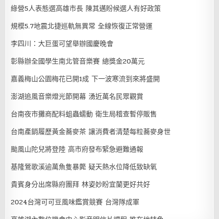
綠營5人表態選高雄市長 陳其邁盼候選人有好政策
規模5.7地震北捷巡軌無異常 全線恢復正常營運
李四川：大巨蛋可望舉辦國慶晚會
彰縣辦全國學生南北管音樂賽 總獎金20萬元
嘉義梅山公園梅花已開1成 下一波寒流到來將盛開
澎湖追風音樂燈光節開幕 湧近萬名民眾觀賞
台南夜市攤商配料蛆蟲蠕動 衛生局稽查暫停販售
台南產銷履歷黃金蕎麥茶 讓消費者清楚每粒蕎麥身世
颱風山陀兒將登陸 高市府發布緊急避難通報
基隆鶯歌溪逾萬魚隻暴斃 疑天熱水位降低致缺氧
貴賓身分出席縣府團拜 林姿妙盼宜蘭更好共好
2024台灣可可豆風味鑑賞競賽 台灣隊成軍