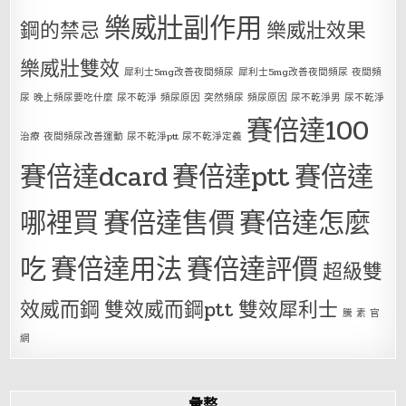
樂威壯副作用
鋼的禁忌
樂威壯效果
樂威壯雙效
犀利士5mg改善夜間頻尿
犀利士5mg改善夜間頻尿 夜間頻
尿 晚上頻尿要吃什麼 尿不乾淨 頻尿原因 突然頻尿 頻尿原因 尿不乾淨男 尿不乾淨
賽倍達100
治療 夜間頻尿改善運動 尿不乾淨ptt 尿不乾淨定義
賽倍達dcard
賽倍達ptt
賽倍達
哪裡買
賽倍達售價
賽倍達怎麼
吃
賽倍達用法
賽倍達評價
超級雙
效威而鋼
雙效威而鋼ptt
雙效犀利士
騰 素 官
網
彙整