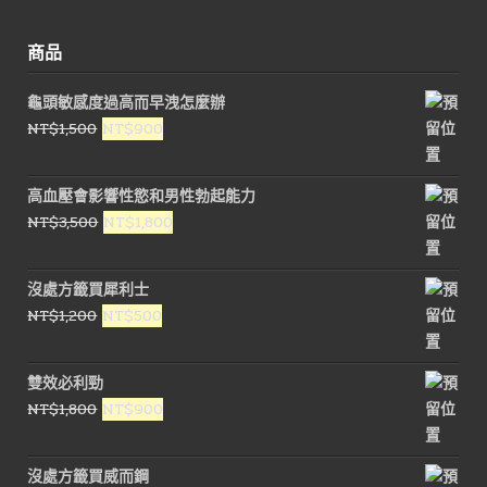
商品
龜頭敏感度過高而早洩怎麼辦
原
目
NT$
1,500
NT$
900
始
前
價
價
高血壓會影響性慾和男性勃起能力
格：
格：
原
目
NT$
3,500
NT$
1,800
NT$1,500。
NT$900。
始
前
價
價
沒處方籤買犀利士
格：
格：
原
目
NT$
1,200
NT$
500
NT$3,500。
NT$1,800。
始
前
價
價
雙效必利勁
格：
格：
原
目
NT$
1,800
NT$
900
NT$1,200。
NT$500。
始
前
價
價
沒處方籤買威而鋼
格：
格：