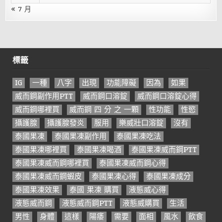
« 7 月
標籤
IG
一種
八字
出現
功能障礙
因為
如果
威而鋼副作用PTT
威而鋼口溶錠
威而鋼口溶錠心得
威而鋼哪裡買
威而鋼 四 分 之 一顆
性功能
性慾
攝護腺
攝護腺發炎
服用
樂威壯口溶錠
沒有
泰國果凍
泰國果凍副作用
泰國果凍吃法
泰國果凍哪裡買
泰國果凍喝酒
泰國果凍威而鋼PTT
泰國果凍威而鋼哪裡買
泰國果凍威而鋼心得
泰國果凍威而鋼蝦皮
泰國果凍心得
泰國果凍成分
泰國果凍效果
泰國 果凍 購買
液態威心得
液態威而鋼
液態威而鋼PTT
液態威購買
生活
男性
身體
這樣
陽痿
需要
面相
風水
飲食