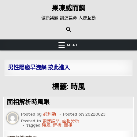
Skip
果凍威而鋼
to
content
健康議題 談運論命 人際互動
MENU
男性陽痿早洩藥:按此進入
標籤:
時風
面相解析時風眼
Posted by
必利勁
Posted on
20220823
Posted in
談運論命
,
面相分析
Tagged
時風
,
解析
,
面相