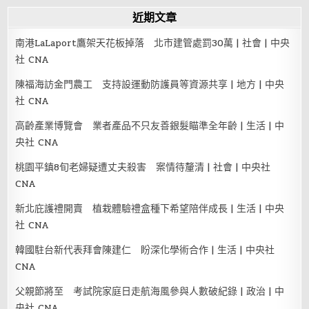
近期文章
南港LaLaport鷹架天花板掉落 北市建管處罰30萬 | 社會 | 中央
社 CNA
陳福海訪金門農工 支持設運動防護員等資源共享 | 地方 | 中央
社 CNA
高齡產業博覽會 業者產品不只友善銀髮瞄準全年齡 | 生活 | 中
央社 CNA
桃園平鎮8旬老婦疑遭丈夫殺害 案情待釐清 | 社會 | 中央社
CNA
新北庇護禮開賣 植栽體驗禮盒種下希望陪伴成長 | 生活 | 中央
社 CNA
韓國駐台新代表拜會陳建仁 盼深化學術合作 | 生活 | 中央社
CNA
父親節將至 考試院家庭日走航海風參與人數破紀錄 | 政治 | 中
央社 CNA