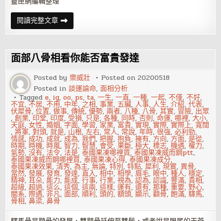
靈匣網編輯整理
面
閱讀完整文章
相
解
析
時
風
面部八骨相看你能否富貴發達
眼
Posted by
樂威壯
Posted on
20200518
Posted in
談運論命
,
面相分析
Tagged
e
,
ig
,
oo
,
ps
,
ta
,
一生
,
一直
,
一種
,
一起
,
不僅
,
不好
,
不宜
,
不居
,
不用
,
中年
,
之相
,
事業
,
五臟
,
人事
,
人生
,
介紹
,
代表
,
伏犀骨
,
位置
,
做事
,
傳統
,
優勢
,
兩者
,
八種
,
八骨
,
其實
,
冒險
,
出眾
,
創業
,
印堂
,
印度
,
受損
,
只是
,
各種
,
同時
,
否則
,
命運
,
哪裡
,
大小
,
天庭
,
女性
,
婚姻
,
字面
,
學習
,
家業
,
富貴
,
實現
,
實際
,
實際上
,
寬闊
,
將軍
,
對頭
,
就是
,
山根
,
左右
,
常人
,
常說
,
年時
,
很強
,
必利勁
,
情感
,
成功
,
成就
,
成為
,
我們
,
把握
,
抱負
,
擁有
,
方向
,
方面
,
是從
,
時期
,
時機
,
時風
,
智力
,
智慧
,
會受
,
果斷
,
極大
,
標志
,
機遇
,
權力
,
氣勢
,
沒有
,
法令
,
法是
,
泰國果凍哪裡買
,
泰國果凍威而鋼ptt
,
泰國果凍威而鋼哪裡買
,
泰國果凍心得
,
泰國果凍成分
,
泰國果凍效果
,
清秀
,
為主
,
無論
,
特別
,
特點
,
犀利
,
現實
,
異骨
,
當然
,
發展
,
發育
,
發達
,
直入
,
相中
,
相學
,
眉毛
,
眼中
,
種人
,
穩定
,
精神
,
耳朵
,
能力
,
能成
,
行事
,
行業
,
視為
,
認為
,
認識
,
豐滿
,
貴相
,
超級
,
超過
,
這么
,
這個
,
這兩
,
這樣
,
運有
,
還有
,
那種
,
重要
,
野心
,
關系
,
際遇
,
非凡
,
面部
,
順利
,
頭的
,
額頭
,
顯示
,
顴骨
,
飽滿
,
驛馬
,
骨相
,
鼻梁
,
鼻骨