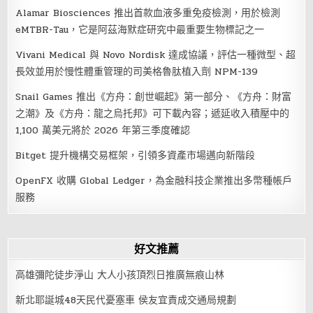
Alamar Biosciences 推出首款血液多重免疫檢測，用於檢測
eMTBR-Tau，它是阿茲海默症研究中最重要生物標記之一
Vivani Medical 與 Novo Nordisk 達成協議，評估一種微型、超
長效並用於慢性體重管理的司美格魯肽植入劑 NPM-139
Snail Games 推出《方舟：創世崛起》第一部分、《方舟：財富
之潮》及《方舟：龍之烏托邦》可下載內容；遞延收入積壓中的
1,100 萬美元將於 2026 年第三季度確認
Bitget 提升機構交易框架，引領多資產市場邁向新階段
OpenFX 收購 Global Ledger，為金融科技企業推出多幣種帳戶
服務
好文推薦
高雄彌陀徒步淨山 大人小孩頂烈日推廣無痕山林
新北耶誕城48天民代憂塞車 侯友宜責成交通局規劃