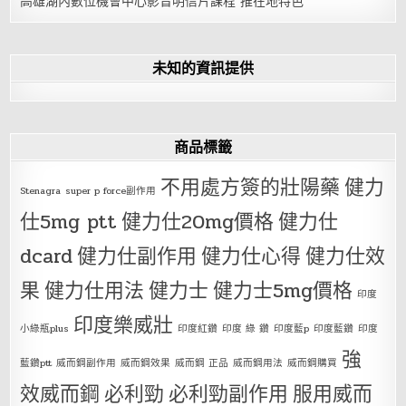
高雄湖內數位機會中心影音明信片課程 推在地特色
未知的資訊提供
商品標籤
不用處方簽的壯陽藥
健力
Stenagra
super p force副作用
仕5mg ptt
健力仕20mg價格
健力仕
dcard
健力仕副作用
健力仕心得
健力仕效
果
健力仕用法
健力士
健力士5mg價格
印度
印度樂威壯
小綠瓶plus
印度紅鑽
印度 綠 鑽
印度藍p
印度藍鑽
印度
強
藍鑽ptt
威而鋼副作用
威而鋼效果
威而鋼 正品
威而鋼用法
威而鋼購買
效威而鋼
必利勁
必利勁副作用
服用威而