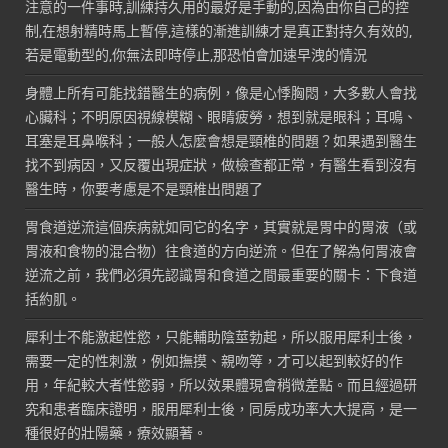
注意的一件事時,訓練持久用的最好是手動的,因為由你自己的控
制,在想射精時馬上暫停,這樣的漸進訓練才是真正對持久有效的,
若是電動型的,你無法即時停止,那恐怕會加速早洩的情況
身體上所有可能找錯醫生的病例，像是心悸胸悶，大多數人會找
心臟科；不明原因視線模糊、眼睛疲勞，想到就是眼科；耳鳴、
耳塞是耳鼻喉科；一般人怎麼會想是頸椎的問題？如果遇到醫生
找不到病因，又反覆出現症狀，做檢查都正常，有醫生看到沒有
醫生時，你要考慮是不是頸椎出問題了
胃食道逆流這個疾病就如同它的名字，其實就是胃中的胃液（或
胃液和食物的混合物）往食道的方向逆流。但在了解為何胃液會
逆流之前，我們必須先認識胃和食道之間最重要的關卡：下食道
括約肌。
犀利士不能激起性慾，只能輔助陰莖勃起，所以服用犀利士後，
需要一定的性刺激，例如撫摸、親吻等，才可以起到較好的作
用，年紀較大者性慾弱，所以效果體現會稍微差點。而且經過研
究和患者臨床證明，服用犀利士後，同房成功率大大提高，是一
種很好的壯陽藥，療效顯著。