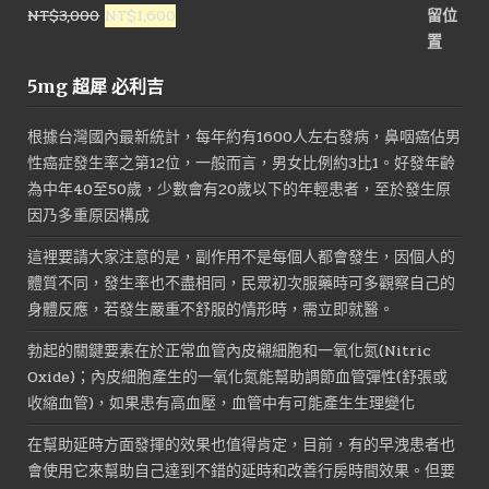
原
目
NT$
3,000
NT$
1,600
NT$1,800。
NT$900。
始
前
價
價
5mg 超犀 必利吉
格：
格：
NT$3,000。
NT$1,600。
根據台灣國內最新統計，每年約有1600人左右發病，鼻咽癌佔男
性癌症發生率之第12位，一般而言，男女比例約3比1。好發年齡
為中年40至50歲，少數會有20歲以下的年輕患者，至於發生原
因乃多重原因構成
這裡要請大家注意的是，副作用不是每個人都會發生，因個人的
體質不同，發生率也不盡相同，民眾初次服藥時可多觀察自己的
身體反應，若發生嚴重不舒服的情形時，需立即就醫。
勃起的關鍵要素在於正常血管內皮襯細胞和一氧化氮(Nitric
Oxide)；內皮細胞產生的一氧化氮能幫助調節血管彈性(舒張或
收縮血管)，如果患有高血壓，血管中有可能產生生理變化
在幫助延時方面發揮的效果也值得肯定，目前，有的早洩患者也
會使用它來幫助自己達到不錯的延時和改善行房時間效果。但要