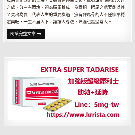
驛馬骨是顴骨的發展，雙顴骨延伸至雙鬢，或者說是眼尾的天蒼
之處，分左右兩塊，視為驛馬骨成，為貴相，眼尾之處要飽滿甚
至突出為要，代表人生的重要機遇，擁有驛馬骨的人不僅家業穩
定興旺，一生不居人下，讓按人尊敬，際遇也超過常人。
面
閱讀完整文章
部
八
骨
相
看
你
能
否
富
貴
發
達