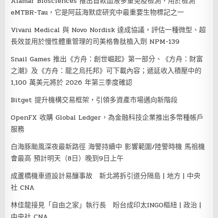
Alamar Biosciences 推出首款血液多重免疫檢測，用於檢測
eMTBR-Tau，它是阿茲海默症研究中最重要生物標記之一
Vivani Medical 與 Novo Nordisk 達成協議，評估一種微型、超
長效並用於慢性體重管理的司美格魯肽植入劑 NPM-139
Snail Games 推出《方舟：創世崛起》第一部分、《方舟：財富
之潮》及《方舟：龍之烏托邦》可下載內容；遞延收入積壓中的
1,100 萬美元將於 2026 年第三季度確認
Bitget 提升機構交易框架，引領多資產市場邁向新階段
OpenFX 收購 Global Ledger，為金融科技企業推出多幣種帳戶
服務
白海豚颱風深夜最新路徑 海警持續中 影響範圍/陸警時機 馬祖機
會最高 預計明天（8日）晚到9日上午
成蘆橋機車道設計易釀事故 新北將拆引道分隔島 | 地方 | 中央
社 CNA
林佳龍接見「自由之家」執行長 盼台成印太INGO樞紐 | 政治 |
中央社 CNA