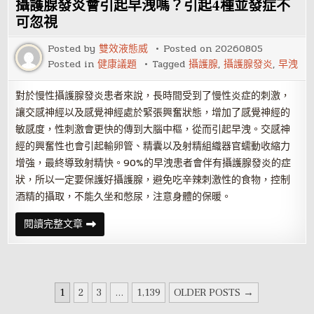
發
攝護腺發炎會引起早洩嗎？引起4種並發症不
炎
治
可忽視
愈
的
Posted by
雙效液態威
Posted on
20260805
標
準
Posted in
健康議題
Tagged
攝護腺
,
攝護腺發炎
,
早洩
對於慢性攝護腺發炎患者來說，長時間受到了慢性炎症的刺激，
讓交感神經以及感覺神經處於緊張興奮狀態，增加了感覺神經的
敏感度，性刺激會更快的傳到大腦中樞，從而引起早洩。交感神
經的興奮性也會引起輸卵管、精囊以及射精組織器官蠕動收縮力
增強，最終導致射精快。90%的早洩患者會伴有攝護腺發炎的症
狀，所以一定要保護好攝護腺，避免吃辛辣刺激性的食物，控制
酒精的攝取，不能久坐和憋尿，注意身體的保暖。
攝
閱讀完整文章
護
腺
發
炎
會
引
文
起
1
2
3
...
1,139
OLDER POSTS →
早
章
洩