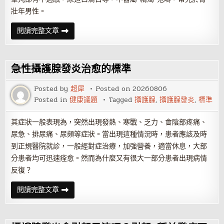
壯年男性。
攝
閱讀完整文章
護
腺
發
炎
都
急性攝護腺發炎治愈的標準
分
為
哪
Posted by
超犀
Posted on
20260806
幾
Posted in
健康議題
Tagged
攝護腺
,
攝護腺發炎
,
標準
類
其症狀一般表現為，突然出現發熱、寒戰、乏力、會陰部疼痛、
尿急、排尿痛、尿頻等症狀。當出現這種情況時，患者應該及時
到正規醫院就診，一般經對症治療，加強營養，適當休息，大部
分患者均可迅速痊愈。然而為什麼又有很大一部分患者出現病情
反復？
急
閱讀完整文章
性
攝
護
腺