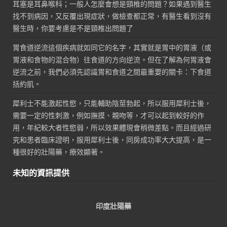
耳塞是耳鼻喉科；一般人怎麼會想是頸椎的問題？如果遇到醫生
找不到病因，又反覆出現症狀，做檢查都正常，有醫生看到沒有
醫生時，你要考慮是不是頸椎出問題了
胃食道逆流這個疾病就如同它的名字，其實就是胃中的胃液（或
胃液和食物的混合物）往食道的方向逆流。但在了解為何胃液會
逆流之前，我們必須先認識胃和食道之間最重要的關卡：下食道
括約肌。
犀利士不能激起性慾，只能輔助陰莖勃起，所以服用犀利士後，
需要一定的性刺激，例如撫摸、親吻等，才可以起到較好的作
用，年紀較大者性慾弱，所以效果體現會稍微差點。而且經過研
究和患者臨床證明，服用犀利士後，同房成功率大大提高，是一
種很好的壯陽藥，療效顯著。
未知的資訊提供
印度壯陽藥