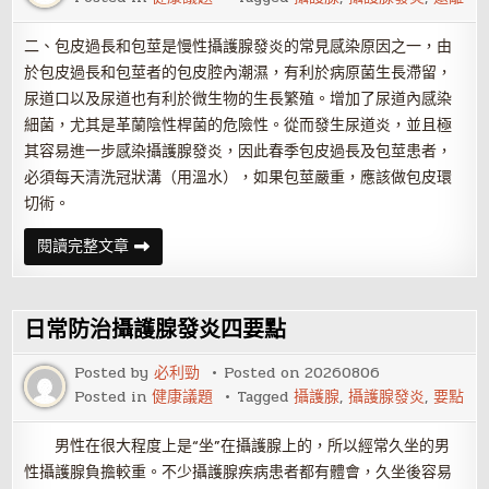
二、包皮過長和包莖是慢性攝護腺發炎的常見感染原因之一，由
於包皮過長和包莖者的包皮腔內潮濕，有利於病原菌生長滯留，
尿道口以及尿道也有利於微生物的生長繁殖。增加了尿道內感染
細菌，尤其是革蘭陰性桿菌的危險性。從而發生尿道炎，並且極
其容易進一步感染攝護腺發炎，因此春季包皮過長及包莖患者，
必須每天清洗冠狀溝（用溫水），如果包莖嚴重，應該做包皮環
切術。
遠
閱讀完整文章
離
攝
護
腺
發
日常防治攝護腺發炎四要點
炎
的
十
Posted by
必利勁
Posted on
20260806
大
Posted in
健康議題
Tagged
攝護腺
,
攝護腺發炎
,
要點
法
則
男性在很大程度上是“坐”在攝護腺上的，所以經常久坐的男
性攝護腺負擔較重。不少攝護腺疾病患者都有體會，久坐後容易