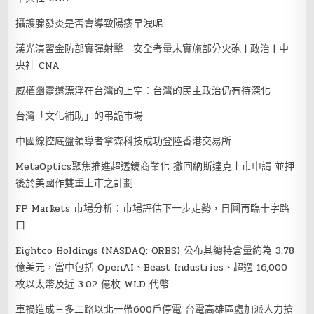
攝護腺發炎是否會導致陽痿早洩呢
漢光演習金防部實彈射擊 安全考量未實施部分火砲 | 政治 | 中
央社 CNA
威權幽靈還漂浮在台灣的上空：台灣的民主政治仍有待深化
台灣「文化補助」的弔詭市場
中國線控底盤領導者拿森科技成功登陸香港交易所
MetaOptics聚焦推進超透鏡商業化 撤回納斯達克上市申請 並押
後於美國作雙重上市之計劃
FP Markets 市場分析：市場評估下一步走勢，日圓再臨十字路
口
Eightco Holdings (NASDAQ: ORBS) 公布其總持倉量約為 3.78
億美元，當中包括 OpenAI、Beast Industries、超過 16,000
枚以太幣及近 3.02 億枚 WLD 代幣
車禍造成三多二路以北一帶600戶停電 台電高雄區處加派人力搶