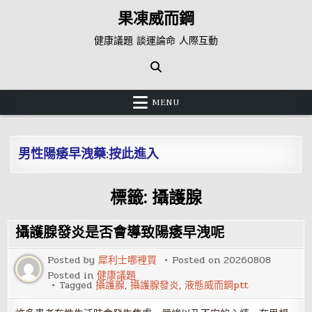
Skip
果凍威而鋼
to
content
健康議題 談運論命 人際互動
MENU
男性陽痿早洩藥:按此進入
標籤:
攝護腺
攝護腺發炎是否會導致陽痿早洩呢
Posted by
犀利士哪裡買
Posted on
20260808
Posted in
健康議題
Tagged
攝護腺
,
攝護腺發炎
,
液態威而鋼ptt