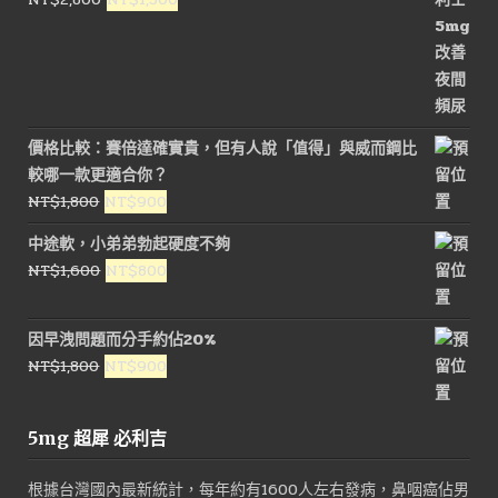
NT$1,800。
NT$900。
始
前
價
價
格：
格：
NT$2,800。
NT$1,500。
價格比較：賽倍達確實貴，但有人說「值得」與威而鋼比
較哪一款更適合你？
原
目
NT$
1,800
NT$
900
始
前
中途軟，小弟弟勃起硬度不夠
價
價
原
目
NT$
1,600
NT$
800
格：
格：
始
前
NT$1,800。
NT$900。
價
價
因早洩問題而分手約佔20%
格：
格：
原
目
NT$
1,800
NT$
900
NT$1,600。
NT$800。
始
前
價
價
5mg 超犀 必利吉
格：
格：
NT$1,800。
NT$900。
根據台灣國內最新統計，每年約有1600人左右發病，鼻咽癌佔男