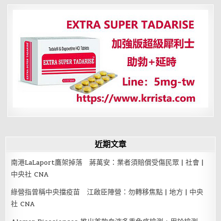
嗎？
分
引
起
頁
4
種
並
發
症
不
可
忽
視
近期文章
南港LaLaport鷹架掉落 蔣萬安：業者須賠償受傷民眾 | 社會 |
中央社 CNA
綠營指曾稱中央擋疫苗 江啟臣陣營：勿轉移焦點 | 地方 | 中央
社 CNA