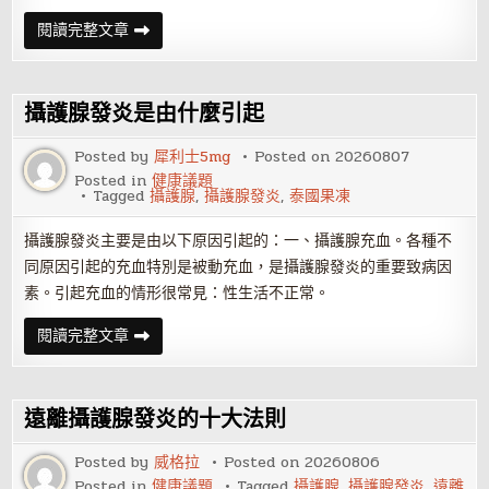
急
閱讀完整文章
性
攝
護
腺
發
攝護腺發炎是由什麼引起
炎
的
病
Posted by
犀利士5mg
Posted on
20260807
因
Posted in
健康議題
Tagged
攝護腺
,
攝護腺發炎
,
泰國果凍
攝護腺發炎主要是由以下原因引起的：一、攝護腺充血。各種不
同原因引起的充血特別是被動充血，是攝護腺發炎的重要致病因
素。引起充血的情形很常見：性生活不正常。
攝
閱讀完整文章
護
腺
發
炎
是
遠離攝護腺發炎的十大法則
由
什
麼
Posted by
威格拉
Posted on
20260806
引
Posted in
健康議題
Tagged
攝護腺
,
攝護腺發炎
,
遠離
起