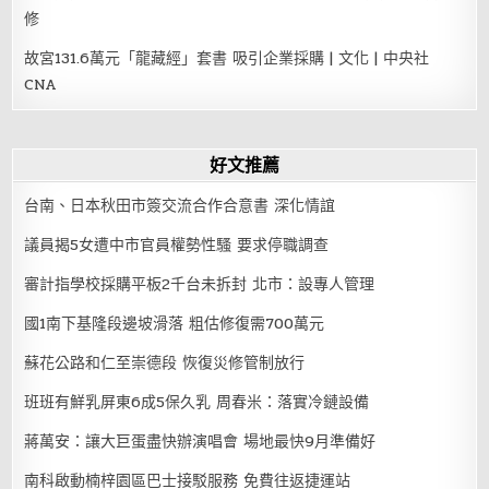
修
故宮131.6萬元「龍藏經」套書 吸引企業採購 | 文化 | 中央社
CNA
好文推薦
台南、日本秋田市簽交流合作合意書 深化情誼
議員揭5女遭中市官員權勢性騷 要求停職調查
審計指學校採購平板2千台未拆封 北市：設專人管理
國1南下基隆段邊坡滑落 粗估修復需700萬元
蘇花公路和仁至崇德段 恢復災修管制放行
班班有鮮乳屏東6成5保久乳 周春米：落實冷鏈設備
蔣萬安：讓大巨蛋盡快辦演唱會 場地最快9月準備好
南科啟動楠梓園區巴士接駁服務 免費往返捷運站