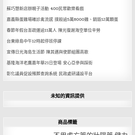
蘇巧慧新店辦親子活動 400民眾歡樂看戲
嘉義縣蛋雞場確診禽流感 撲殺逾5萬8000雞、銷毀12萬顆蛋
春節年假台澎疏運逾11萬人 陳光復謝海空單位辛勞
台東綠島中午12時起停班停課
宣傳日光海島生活節 陳其邁與使節組團高歌
基隆海洋老鷹嘉年華21日登場 安心亞參與踩街
彰化議員促設殯葬查詢系統 民政處研議設平台
未知的資訊提供
商品標籤