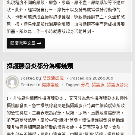
出現程度不同的尿頻、尿急、尿痛、尿不盡、尿路感染等不適症
狀。此外，經常騎自行車、摩托車以及騎馬或常做騎跨動作的
人，也都可能造成直接壓迫攝護腺，導致攝護腺充血。久坐和憋
尿一樣，極易使局部代謝產物堆積，血液循環不暢而造成攝護腺
阻塞。所以每工作一小時就應該起身活動片刻。
日
閱讀完整文章
常
防
治
攝
護
攝護腺發炎都分為哪幾類
腺
發
炎
Posted by
雙效液態威
Posted on
20260806
四
Posted in
健康議題
Tagged
分為
,
攝護腺
,
攝護腺發炎
要
點
1、非特異性細菌性攝護腺發炎： 又可分為急性攝護腺發炎和慢性
攝護腺發炎。急性攝護腺發炎是指攝護腺非特異性細菌感染所致
的急性炎症，主要表現為尿急、尿頻、尿痛、直腸及會陰部痛，
多有惡寒發熱等，屬於中醫“熱淋”范疇。慢性攝護腺發炎是攝護
腺非特異性細菌感染所致的慢性炎症，主要表現為少腹、會陰、
睪丸部有不適感，尿道口滴白等，中醫屬“精濁”范疇，常見於青