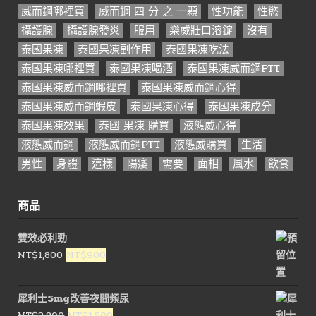
威而鋼哪裡買
威而鋼 四 分 之 一顆
性功能
性慾
攝護腺
攝護腺發炎
服用
樂威壯口溶錠
沒有
泰國果凍
泰國果凍副作用
泰國果凍吃法
泰國果凍哪裡買
泰國果凍喝酒
泰國果凍威而鋼PTT
泰國果凍威而鋼哪裡買
泰國果凍威而鋼心得
泰國果凍威而鋼蝦皮
泰國果凍心得
泰國果凍成分
泰國果凍效果
泰國 果凍 購買
液態威心得
液態威而鋼
液態威而鋼PTT
液態威購買
生活
男性
身體
這樣
陽痿
需要
面相
風水
飲食
商品
雙效必利勁
原
目
NT$
1,800
NT$
900
始
前
價
價
犀利士5mg改善夜間頻尿
格：
格：
原
目
NT$
2,800
NT$
1,500