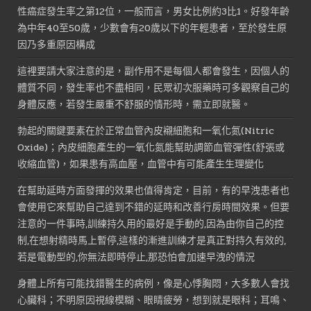
性癌症發生率之第12位，一般而言，男女比例約3比1。好發年齡
為中年40至50歲，少數會有20歲以下的年輕患者，至於發生原
因乃多重原因構成
這裡要請大家注意的是，副作用不是每個人都會發生，因個人的
體質不同，發生率也不盡相同，民眾初次服藥時可多觀察自己的
身體反應，若發生嚴重不舒服的情形時，需立即就醫。
勃起的關鍵要素在於正常血管內皮襯細胞和一氧化氮(Nitric
Oxide)；內皮細胞產生的一氧化氮能幫助調節血管彈性(舒張或
收縮血管)，如果患有高血壓，血管中有可能產生生理變化
在幫助延時方面發揮的效果也值得肯定，目前，有的早洩患者也
會使用它來幫助自己達到不錯的延時和改善行房時間效果。但要
注意的一件事時,訓練持久用的最好是手動的,因為由你自己的控
制,在想射精時馬上暫停,這樣的漸進訓練才是真正對持久有效的,
若是電動型的,你無法即時停止,那恐怕會加速早洩的情況
身體上所有可能找錯醫生的病例，像是心悸胸悶，大多數人會找
心臟科；不明原因視線模糊、眼睛疲勞，想到就是眼科；耳鳴、