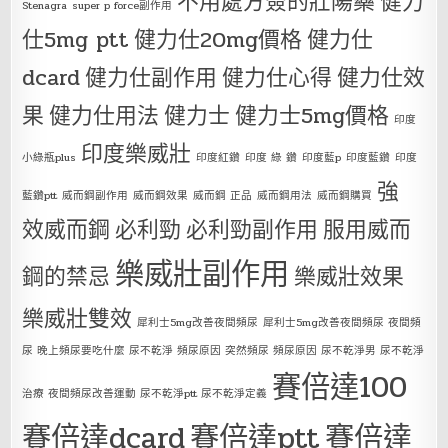
不用處方簽的壯陽藥
健力
Stenagra
super p force副作用
仕5mg ptt
健力仕20mg價格
健力仕
dcard
健力仕副作用
健力仕心得
健力仕效
果
健力仕用法
健力士
健力士5mg價格
印度
印度樂威壯
小綠瓶plus
印度紅鑽
印度 綠 鑽
印度藍p
印度藍鑽
印度
強
藍鑽ptt
威而鋼副作用
威而鋼效果
威而鋼 正品
威而鋼用法
威而鋼購買
效威而鋼
必利勁
必利勁副作用
服用威而
樂威壯副作用
鋼的禁忌
樂威壯效果
樂威壯雙效
犀利士5mg改善夜間頻尿
犀利士5mg改善夜間頻尿 夜間頻
尿 晚上頻尿要吃什麼 尿不乾淨 頻尿原因 突然頻尿 頻尿原因 尿不乾淨男 尿不乾淨
賽倍達100
治療 夜間頻尿改善運動 尿不乾淨ptt 尿不乾淨定義
賽倍達dcard
賽倍達ptt
賽倍達