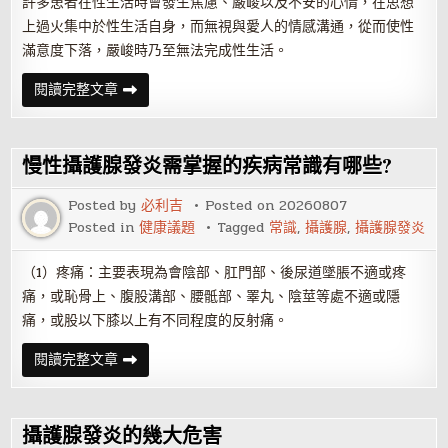
許多患者在性生活時會發生焦慮、嚴峻以及不安的心情，在思想
上過火集中於性生活自身，而無視與愛人的情感溝通，從而使性
滿意度下落，嚴峻時乃至無法完成性生活。
攝
閱讀完整文章
護
腺
發
炎
是
慢性攝護腺發炎需掌握的疾病常識有哪些?
否
會
導
Posted by
必利吉
Posted on
20260807
致
Posted in
健康議題
Tagged
常識
,
攝護腺
,
攝護腺發炎
陽
痿
早
洩
（1）疼痛：主要表現為會陰部、肛門部、後尿道墜脹不適或疼
呢
痛，或恥骨上、腹股溝部、腰骶部、睪丸、陰莖等處不適或隱
痛，或股以下膝以上有不同程度的反射痛。
慢
閱讀完整文章
性
攝
護
腺
發
攝護腺發炎的幾大危害
炎