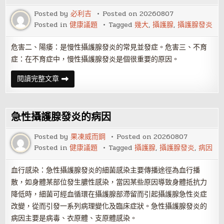
需
掌
Posted by
必利吉
Posted on
20260807
握
Posted in
健康議題
Tagged
幾大
,
攝護腺
,
攝護腺發炎
的
疾
病
常
危害二、陽痿：是慢性攝護腺發炎的常見並發症。危害三、不育
識
症：在不育症中，慢性攝護腺發炎是個很重要的原因。
有
哪
些?
攝
閱讀完整文章
護
腺
發
炎
的
急性攝護腺發炎的病因
幾
大
危
Posted by
果凍威而鋼
Posted on
20260807
害
Posted in
健康議題
Tagged
攝護腺
,
攝護腺發炎
,
病因
血行感染：急性攝護腺發炎的細菌感染主要傳播途徑為血行播
散，如身體某部位發生膿性感染，當因某些原因導致身體抵抗力
降低時，細菌可經血循環在攝護腺部滯留而引起攝護腺急性炎症
改變，從而引發一系列病理變化及臨床症狀。急性攝護腺發炎的
病因主要是病毒、衣原體、支原體感染。