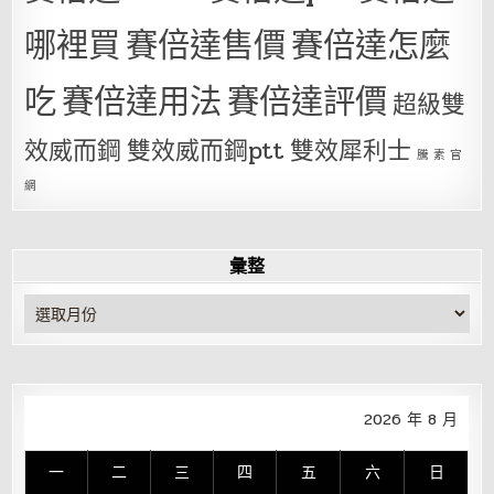
哪裡買
賽倍達售價
賽倍達怎麼
吃
賽倍達用法
賽倍達評價
超級雙
效威而鋼
雙效威而鋼ptt
雙效犀利士
騰 素 官
網
彙整
彙
整
2026 年 8 月
一
二
三
四
五
六
日