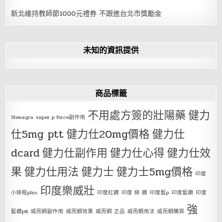
新北維持教師節1000元禮券 不跟進台北市獎勵金
未知的資訊提供
商品標籤
不用處方簽的壯陽藥
健力
Stenagra
super p force副作用
仕5mg ptt
健力仕20mg價格
健力仕
dcard
健力仕副作用
健力仕心得
健力仕效
果
健力仕用法
健力士
健力士5mg價格
印度
印度樂威壯
小綠瓶plus
印度紅鑽
印度 綠 鑽
印度藍p
印度藍鑽
印度
強
藍鑽ptt
威而鋼副作用
威而鋼效果
威而鋼 正品
威而鋼用法
威而鋼購買