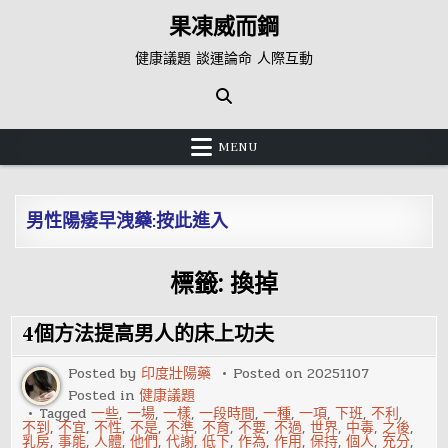
Skip
果凍威而鋼
to
content
健康議題 談運論命 人際互動
MENU
男性陽痿早洩藥:按此進入
標籤:
換掉
4個方法提高男人的床上功夫
Posted by
印度壯陽藥
Posted on
20251107
Posted in
健康議題
Tagged
一些
,
一場
,
一樣
,
一段時間
,
一種
,
一項
,
下班
,
不利
,
不到
,
不宜
,
不性
,
不是
,
不準
,
不育
,
不要
,
不過
,
世界
,
中毒
,
之後
,
乳房
,
事能
,
人體
,
他們
,
代謝
,
低下
,
作為
,
作用
,
保持
,
個人
,
充分
,