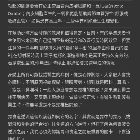
勃起的關鍵要素在於正常血管內皮襯細胞和一氧化氮(Nitric
Oxide)；內皮細胞產生的一氧化氮能幫助調節血管彈性(舒張或
收縮血管)，如果患有高血壓，血管中有可能產生生理變化
在幫助延時方面發揮的效果也值得肯定，目前，有的早洩患者也
會使用它來幫助自己達到不錯的延時和改善行房時間效果。但要
注意的一件事時,訓練持久用的最好是手動的,因為由你自己的控
制,在想射精時馬上暫停,這樣的漸進訓練才是真正對持久有效的,
若是電動型的,你無法即時停止,那恐怕會加速早洩的情況
身體上所有可能找錯醫生的病例，像是心悸胸悶，大多數人會找
心臟科；不明原因視線模糊、眼睛疲勞，想到就是眼科；耳鳴、
耳塞是耳鼻喉科；一般人怎麼會想是頸椎的問題？如果遇到醫生
找不到病因，又反覆出現症狀，做檢查都正常，有醫生看到沒有
醫生時，你要考慮是不是頸椎出問題了
胃食道逆流這個疾病就如同它的名字，其實就是胃中的胃液（或
胃液和食物的混合物）往食道的方向逆流。但在了解為何胃液會
逆流之前，我們必須先認識胃和食道之間最重要的關卡：下食道
括約肌。