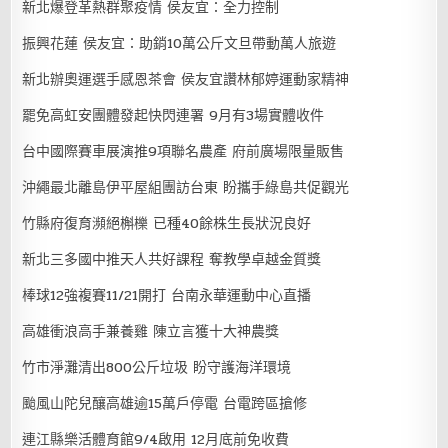
新北爆登革熱群聚疫情 侯友宜：全力控制
振興花蓮 侯友宜：助銷10萬公斤文旦帶動萬人旅遊
新北辦奧運選手感恩茶會 侯友宜讚林郁婷運動家精神
罷免高虹安團體發起快閃連署 9月有3場實體收件
台中國際賽車展演推9項聯名農產 府前廣場限量販售
沖繩最北離島伊平屋組團訪台東 盼攜手綠島共促觀光
竹縣府復育瀕絕槲櫟 已種40餘株生長狀況良好
新北三多國中推天人共好課程 奪教學卓越金質獎
棒球12強複賽11/21開打 台南永華運動中心直播
高雄衝浪高手兼養雞 陳立言獲十大神農獎
竹市淨灘清出800公斤垃圾 盼守護海洋環境
颱風山陀兒釀高雄逾15萬戶停電 台電跨區搶修
連江縣樂活體育館9/4啟用 12月底前免收費