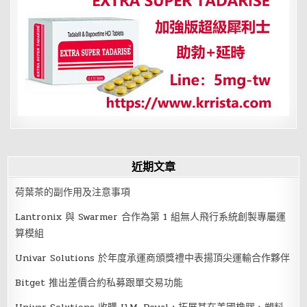
掉？
這
種
公
司
別
待
了
近期文章
荷葉茶的副作用及注意事項
Lantronix 與 Swarmer 合作為第 1 組無人飛行系統創製專屬運
算模組
Univar Solutions 於年度承運商頒獎禮中表揚頂尖運輸合作夥伴
Bitget 推出差價合約私募跟單交易功能