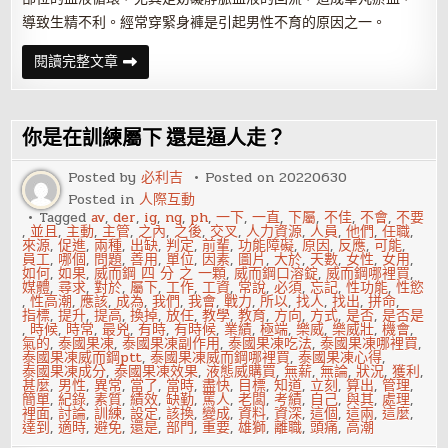
導致生精不利。經常穿緊身褲是引起男性不育的原因之一。
4
閱讀完整文章
個
方
法
提
高
你是在訓練屬下 還是逼人走？
男
人
的
Posted by
必利吉
Posted on
20220630
床
Posted in
人際互動
上
功
Tagged
av
,
der
,
ig
,
ng
,
ph
,
一下
,
一直
,
下屬
,
不佳
,
不會
,
不要
夫
,
並且
,
主動
,
主管
,
之內
,
之後
,
交叉
,
人力資源
,
人員
,
他們
,
任職
,
來源
,
促進
,
兩種
,
出缺
,
判定
,
前輩
,
功能障礙
,
原因
,
反應
,
可能
,
員工
,
哪個
,
問題
,
善用
,
單位
,
因素
,
圖片
,
大於
,
天數
,
女性
,
女用
,
如何
,
如果
,
威而鋼 四 分 之 一顆
,
威而鋼口溶錠
,
威而鋼哪裡買
,
媒體
,
尋求
,
對於
,
屬下
,
工作
,
工資
,
常說
,
必須
,
忘記
,
性功能
,
性慾
,
性高潮
,
應該
,
成為
,
我們
,
我會
,
戰力
,
所以
,
找人
,
找出
,
拼命
,
指標
,
提升
,
提高
,
換掉
,
放任
,
教學
,
教育
,
方向
,
方式
,
是否
,
是否是
,
時候
,
時常
,
最兇
,
有時
,
有時候
,
業績
,
極端
,
樂威
,
樂威壯
,
機會
,
氣的
,
泰國果凍
,
泰國果凍副作用
,
泰國果凍吃法
,
泰國果凍哪裡買
,
泰國果凍威而鋼ptt
,
泰國果凍威而鋼哪裡買
,
泰國果凍心得
,
泰國果凍成分
,
泰國果凍效果
,
液態威購買
,
無薪
,
無論
,
狀況
,
獲利
,
甚麼
,
男性
,
異常
,
當了
,
當時
,
盡快
,
目標
,
知道
,
立刻
,
算出
,
管理
,
簡單
,
紀錄
,
素質
,
績效
,
缺勤
,
罵人
,
老闆
,
考績
,
自己
,
與其
,
處理
,
裡面
,
討論
,
訓練
,
設定
,
該換
,
變成
,
資料
,
資深
,
這個
,
這兩
,
這麼
,
達到
,
適時
,
避免
,
還是
,
部門
,
重要
,
雄獅
,
離職
,
頭痛
,
高潮