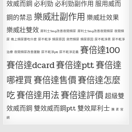
效威而鋼
必利勁
必利勁副作用
服用威而
樂威壯副作用
鋼的禁忌
樂威壯效果
樂威壯雙效
犀利士5mg改善夜間頻尿
犀利士5mg改善夜間頻尿 夜間頻
尿 晚上頻尿要吃什麼 尿不乾淨 頻尿原因 突然頻尿 頻尿原因 尿不乾淨男 尿不乾淨
賽倍達100
治療 夜間頻尿改善運動 尿不乾淨ptt 尿不乾淨定義
賽倍達dcard
賽倍達ptt
賽倍達
哪裡買
賽倍達售價
賽倍達怎麼
吃
賽倍達用法
賽倍達評價
超級雙
效威而鋼
雙效威而鋼ptt
雙效犀利士
騰 素 官
網