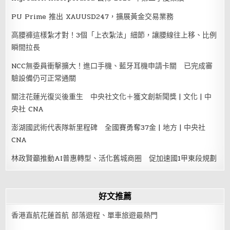
PU Prime 推出 XAUUSD247，擴展黃金交易業務
高腰褲這樣紮才對！3個「上衣紮法」細節，讓腰線往上移、比例
瞬間拉長
NCC無委員衝擊擴大！進口手機、藍牙耳機申請卡關 已完成審
驗設備仍可正常通關
關注花蓮光復災後重生 中央社文化＋獲文創新聞獎 | 文化 | 中
央社 CNA
澎湖國武術代表隊新里程碑 全國賽勇奪37金 | 地方 | 中央社
CNA
林政賢籲推動AI普惠轉型、活化舊城商圈 促加速國1甲東段規劃
好文推薦
香港直航花蓮首航 部落遊程、單車旅遊最熱門