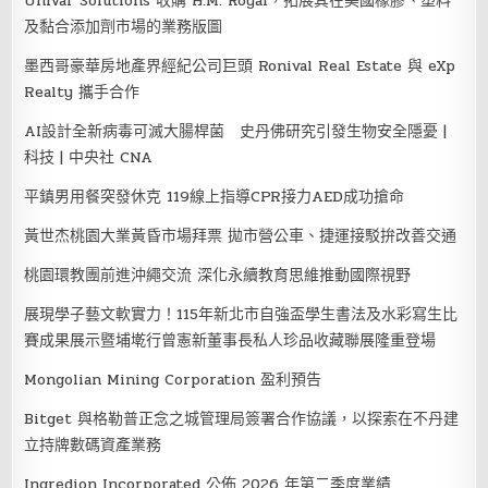
Univar Solutions 收購 H.M. Royal，拓展其在美國橡膠、塑料
及黏合添加劑市場的業務版圖
墨西哥豪華房地產界經紀公司巨頭 Ronival Real Estate 與 eXp
Realty 攜手合作
AI設計全新病毒可滅大腸桿菌 史丹佛研究引發生物安全隱憂 |
科技 | 中央社 CNA
平鎮男用餐突發休克 119線上指導CPR接力AED成功搶命
黃世杰桃園大業黃昏市場拜票 拋市營公車、捷運接駁拚改善交通
桃園環教團前進沖繩交流 深化永續教育思維推動國際視野
展現學子藝文軟實力！115年新北市自強盃學生書法及水彩寫生比
賽成果展示暨埔墘行曾憲新董事長私人珍品收藏聯展隆重登場
Mongolian Mining Corporation 盈利預告
Bitget 與格勒普正念之城管理局簽署合作協議，以探索在不丹建
立持牌數碼資產業務
Ingredion Incorporated 公佈 2026 年第二季度業績