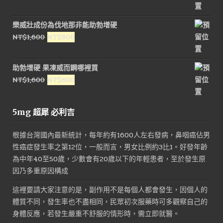
始
前
價
價
樂威壯成份為伐地那非能助勃增硬
格：
格：
原
目
NT$
1,600
NT$
800
NT$1,200。
NT$500。
始
前
價
價
助勃增硬 果凍威而鋼哪裡買
格：
格：
原
目
NT$
1,600
NT$
800
NT$1,600。
NT$800。
始
前
價
價
5mg 超犀 必利吉
格：
格：
NT$1,600。
NT$800。
根據台灣國內最新統計，每年約有1600人左右發病，鼻咽癌佔男
性癌症發生率之第12位，一般而言，男女比例約3比1。好發年齡
為中年40至50歲，少數會有20歲以下的年輕患者，至於發生原
因乃多重原因構成
這裡要請大家注意的是，副作用不是每個人都會發生，因個人的
體質不同，發生率也不盡相同，民眾初次服藥時可多觀察自己的
身體反應，若發生嚴重不舒服的情形時，需立即就醫。