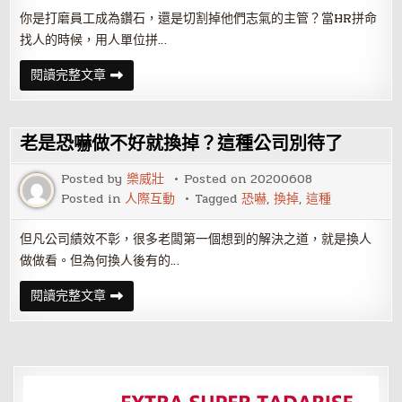
你是打磨員工成為鑽石，還是切割掉他們志氣的主管？當HR拼命
找人的時候，用人單位拼…
你
閱讀完整文章
是
在
訓
練
屬
老是恐嚇做不好就換掉？這種公司別待了
下
還
是
Posted by
樂威壯
Posted on
20200608
逼
Posted in
人際互動
Tagged
恐嚇
,
換掉
,
這種
人
走？
但凡公司績效不彰，很多老闆第一個想到的解決之道，就是換人
做做看。但為何換人後有的…
老
閱讀完整文章
是
恐
嚇
做
不
好
就
換