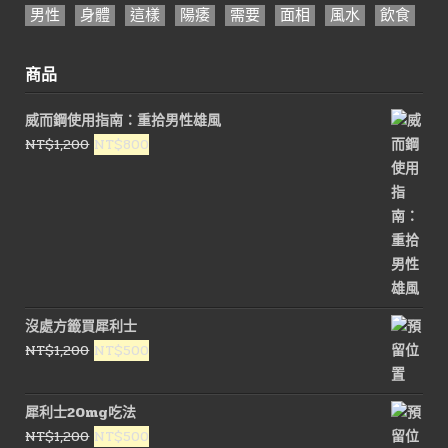
男性
身體
這樣
陽痿
需要
面相
風水
飲食
商品
威而鋼使用指南：重拾男性雄風
原
目
NT$
1,200
NT$
800
始
前
價
價
格：
格：
NT$1,200。
NT$800。
沒處方籤買犀利士
原
目
NT$
1,200
NT$
500
始
前
價
價
犀利士20mg吃法
格：
格：
原
目
NT$
1,200
NT$
500
NT$1,200。
NT$500。