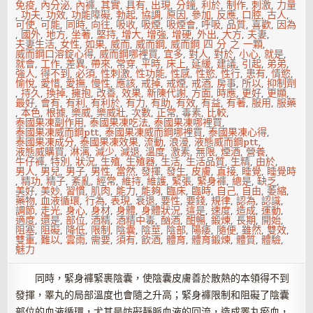
免疫
,
內分泌
,
內褲
,
其實
,
具有
,
出現
,
分鐘
,
利於
,
制作
,
刺激
,
力量
,
功夫
,
功效
,
功能障礙
,
勃起
,
協調
,
原因
,
參加
,
反應
,
口腔
,
古人
,
可使
,
可能
,
同時
,
向往
,
吸收
,
吸煙
,
吸煙會
,
呼吸
,
品質
,
喜歡
,
因為
,
國外
,
地方
,
坐著
,
堅持
,
增大
,
增強
,
增硬
,
外出
,
大方
,
夫妻
,
夫妻生活
,
女性
,
如果
,
威而
,
威而鋼
,
威而鋼 四 分 之 一顆
,
威而鋼口溶錠心得
,
威而鋼哪裡買
,
宜多
,
對人
,
對於
,
小心
,
就是
,
就會
,
工作
,
差異
,
帶來
,
常穿
,
平時
,
床上
,
延緩
,
建議
,
引起
,
弟弟
,
強人
,
得不到
,
必須
,
性刺激
,
性功能
,
性感
,
性慾
,
性行
,
患有
,
情慾
,
愉悅
,
愛惜
,
愛撫
,
慢性
,
應該
,
戒掉
,
戒煙
,
戒酒
,
房事
,
所以
,
抑制劑
,
持久
,
換掉
,
擁抱
,
改善
,
效果
,
新陳代謝
,
方面
,
時應
,
更好
,
更顯
,
最好
,
會有
,
有利
,
有利於
,
有力
,
有助
,
有效
,
有益
,
有著
,
服用
,
服藥
,
本色
,
根據
,
樂威
,
樂威壯
,
次數
,
正常
,
毒素
,
比較
,
泰國果凍副作用
,
泰國果凍吃法
,
泰國果凍哪裡買
,
泰國果凍威而鋼ptt
,
泰國果凍威而鋼哪裡買
,
泰國果凍心得
,
泰國果凍成分
,
泰國果凍效果
,
流動
,
浪漫
,
液態威而鋼ptt
,
液態威購買
,
淋漓
,
減少
,
減退
,
溫度
,
激素
,
無限
,
煙酒
,
營養
,
牛仔褲
,
特別
,
狀況
,
生殖
,
生殖器
,
生活
,
生活品質
,
生精
,
由於
,
男人
,
男兒
,
男子
,
男性
,
當然
,
發揮
,
發生
,
皮膚
,
直接
,
睡覺
,
睡覺時
,
精功
,
精子
,
紊亂
,
經常
,
維持
,
維護
,
緊張
,
緊身褲
,
總是
,
缺乏
,
美好
,
美妙
,
習慣
,
肌肉
,
能力
,
能夠
,
臨床
,
臨時
,
自己
,
自由
,
萎縮
,
藥物
,
血液循環
,
行為
,
表現
,
衰退
,
要性
,
要錢
,
規律
,
認為
,
認識
,
調節
,
走光
,
身心
,
身材
,
身體
,
身體狀況
,
這是
,
速度
,
造成
,
運動
,
適度
,
還是
,
部位
,
酒精
,
酒精中毒
,
酗酒
,
酣暢
,
鍛煉
,
長期
,
開始
,
阻塞
,
阻礙
,
降低
,
限制
,
陰囊
,
陰莖
,
陰部
,
陽痿
,
隨便
,
雖然
,
雙效
,
雙重
,
難以
,
雲雨
,
需要
,
須有
,
飲酒
,
體育
,
體育鍛煉
,
體質
,
體驗
,
魅力
同時，緊身褲緊裹陰囊，使陰囊皮膚善於散熱的本領得不到
發揮，睪丸的局部溫度也會隨之升高；緊身褲限制和阻礙了陰囊
部位的血液循環，尤其是妨礙靜脈血液的回流，造成睪丸瘀血，