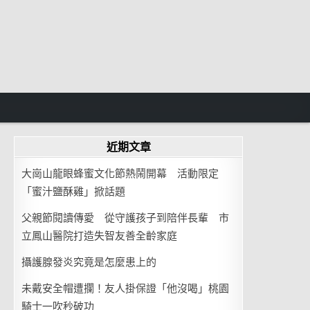
近期文章
大崗山龍眼蜂蜜文化節熱鬧開幕 活動限定
「蜜汁鹽酥雞」掀話題
父親節閱讀傳愛 從守護孩子到陪伴長輩 市
立鳳山醫院打造失智友善全齡家庭
攝護腺發炎究竟是怎麼患上的
未戴安全帽遭攔！友人掛保證「他沒喝」桃園
騎士一吹秒破功