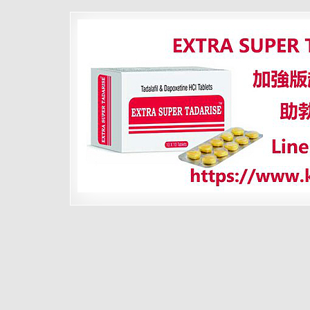
我
們
仿
仿
色
戒