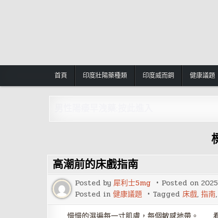
Skip
to
content
首頁
印度壯陽藥種類
印度威而鋼
健康議題
男性陽痿早洩藥:按此進入
高潮前的床戲指南
Posted by
犀利士5mg
Posted on
202
Posted in
健康議題
Tagged
床戲
,
指南
慢慢的濕遍每一寸肌膚，每個敏感地帶。 看