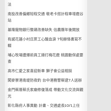
法
南投改善偏鄉短程交通 敬老卡搭計程車增鹿谷
站
基隆寵物銀行整建改善缺失 估農曆年後開放
有感花蓮小村庄蔗工心酸血淚 7旬赫恪書寫不
輟
埔心牧場遭爆前員工錘打梅花鹿 桃園動保處要
查
高市仁愛之家喜迎新車 獅子會公益相挺
闖麥寮港南堤防夜釣 台中港務警察逮7人送辦
金門蔡厝蔡氏家廟修復落成 帶動文化交流與觀
光
彰化縣府人事異動 計畫、交通處長10/1上任