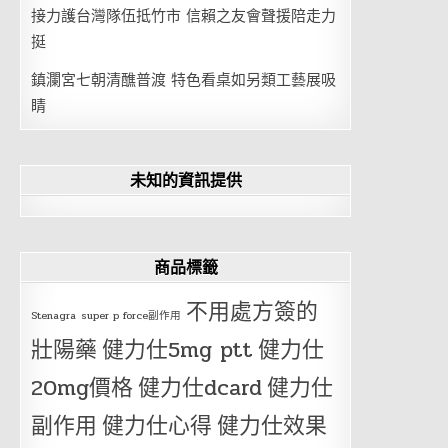
接力護台灣隊伍抵竹市 信賴之友會聲援陪走力
挺
鎮瀾宮七朝清醮普渡 特色看桌如另類工藝展吸
睛
未知的資訊提供
商品標籤
不用處方簽的
Stenagra
super p force副作用
壯陽藥
健力仕5mg ptt
健力仕
20mg價格
健力仕dcard
健力仕
副作用
健力仕心得
健力仕效果