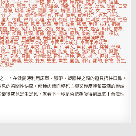
,
仿仿
,
作為
,
來自
,
保健
,
個人
,
做愛
,
做愛時
,
健康
,
傷害
,
僅僅
,
點
,
制造
,
刺激
,
功效
,
功能障礙
,
勃起
,
動作
,
厲害
,
反應
,
受到
,
口交
獄
,
基礎
,
堪稱
,
場景
,
塑膠
,
增大
,
增硬
,
壯陽
,
天堂
,
女上
,
女性
,
 分 之 一顆
,
威而鋼哪裡買
,
容易
,
實用
,
實用技巧
,
專家
,
尋找
,
,
強大
,
彼此
,
得到
,
心理
,
必須
,
快感
,
性健康
,
性刺激
,
性快感
,
性慾
感受
,
感情
,
感覺
,
態度
,
慾望
,
我們
,
或會
,
所謂
,
手段
,
技巧
,
把握
,
損傷
,
摧毀
,
擁抱
,
擠壓
,
收縮
,
效果
,
新奇
,
方式
,
是否
,
時代
,
更為
,
,
服藥
,
松懈
,
枕頭
,
根據
,
極度
,
極端
,
極點
,
樂威
,
樂威壯
,
模仿
,
 果凍 購買
,
泰國果凍
,
泰國果凍副作用
,
泰國果凍吃法
,
鋼哪裡買
,
泰國果凍心得
,
泰國果凍成分
,
泰國果凍效果
,
殖器
,
生活
,
生理
,
用來
,
由性
,
男下
,
男人
,
男女
,
男性
,
痛苦
,
發現
,
,
經典
,
維持
,
翻身
,
聲稱
,
肉體
,
能夠
,
能過
,
臨界點
,
自己
,
興奮
,
身上
,
身處
,
身體
,
身體狀況
,
這個
,
這種
,
造成
,
過了
,
道具
,
道德
,
,
陰道
,
陽痿
,
雙效
,
雙方
,
雙重
,
需要
,
面臨
,
須有
,
類的
,
食物
,
養生
,
契
,
點是
段之一。在做愛時利用床單、膠帶、塑膠袋之類的道具捂住口鼻，
窒息的瞬間性快感，那種肉體面臨死亡卻又極度興奮高潮的極端
於最後究竟是生是死，就看下一秒是否能夠吸得到氧氣！台灣性