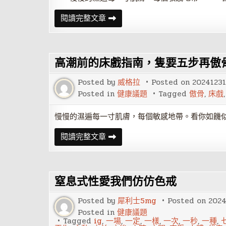
高
閱讀完整文章
潮
前
的
床
戲
高潮前的床戲指南，隻要五步再傲
指
南
Posted by
威格拉
Posted on
20241231
Posted in
健康議題
Tagged
傲骨
,
床戲
慢慢的濕遍每一寸肌膚，每個敏感地帶。看你如饑似
高
閱讀完整文章
潮
前
的
床
戲
窒息式性愛我們仿仿色戒
指
南，
隻
Posted by
犀利士5mg
Posted on
202
要
五
Posted in
健康議題
步
Tagged
ig
,
一場
,
一定
,
一樣
,
一次
,
一秒
,
一種
,