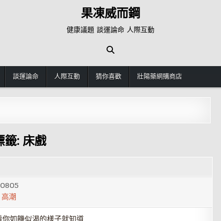
果凍威而鋼
健康議題 談運論命 人際互動
談運論命
人際互動
猜你喜歡
壯陽藥網購商店
標籤:
床戲
50805
,
高潮
你如饑似渴的樣子就知道