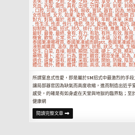
再
丟失
,
主動
,
之前
,
之後
,
之時
,
之間
,
享受
,
人體
,
代表
傲
充血
,
內容
,
兩性
,
具有
,
出現
,
分鐘
,
利用
,
到來
,
到極
骨
,
口腔
,
可能
,
台灣
,
各有
,
吸收
,
嘗試
,
器官
,
因為
,
地
的
女性陰道
,
女方
,
如果
,
姿勢
,
威而
,
威而鋼
,
威而鋼 四
菇
對方
,
對易
,
屬於
,
差異
,
已經
,
帶有
,
年輕
,
床單
,
床戲
涼
,
性生活
,
性虐
,
性行
,
情慾
,
情況
,
愛撫
,
愛時
,
愛的
,
都
抑制劑
,
折斷
,
招式
,
持久
,
排行
,
排行榜
,
推薦
,
插入
,
經
最好
,
最後
,
最終
,
會有
,
有力
,
有助
,
有所
,
有效
,
服用
不
機會
,
歡愉
,
正常
,
死亡
,
毀了
,
每個
,
永遠
,
沒有
,
泰國
起
泰國果凍哪裡買
,
泰國果凍威而鋼ptt
,
泰國果凍威而
你
液態威購買
,
溫存
,
激情
,
激烈
,
狀態
,
狀況
,
生殖
,
生
的
發生
,
白菜
,
直接
,
眼睛
,
瞬間
,
知識
,
硬上
,
究竟
,
精彩
挑
藥物
,
蘿卜
,
處在
,
行為
,
要性
,
觀音
,
觀音坐蓮
,
認為
,
逗
適合
,
還會
,
還有
,
那種
,
采取
,
銷魂
,
開始
,
防線
,
陰莖
體位
,
體外
,
體會
,
體質
,
體面
,
高漲
,
高潮
,
高難度
,
默
所謂窒息式性愛，即是屬於SM招式中最激烈的手
讓局部器官因為缺氣而高度收縮，進而制造出近乎
感受，的確是有如身處在天堂與地獄的臨界點；至
健康網
窒
閱讀完整文章
息
式
性
愛