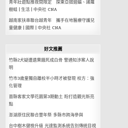
青年壯遊點推夜間限定 探東亞摺翅蝠、諸羅
樹蛙 | 生活 | 中央社 CNA
越南家扶串聯台越青年 攜手在地醫療守護兒
童健康 | 國際 | 中央社 CNA
好文推薦
竹縣2犬疑遭遺棄餓死成白骨 警通知涉案人說
明
竹市3歲童獨自離校半小時才被發現 校方：強
化管理
苗縣客家文學花園第3期動土 盼打造觀光新亮
點
澎湖原住民聯合豐年祭 多縣市跨海參與
台中樹木健檢升級 光達監測系統告別傳統目視