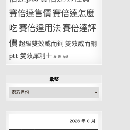
賽倍達售價
賽倍達怎麼
吃
賽倍達用法
賽倍達評
價
超級雙效威而鋼
雙效威而鋼
ptt
雙效犀利士
騰 素 官網
彙整
彙
整
2026 年 8 月