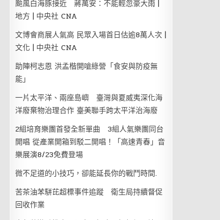
颱風白海豚接近 蔣萬安：不能輕忽豪大雨 |
地方 | 中央社 CNA
文博會商展人氣高 民眾入場首日估逾8萬人次 |
文化 | 中央社 CNA
助陣柯志恩 洪孟楷開嗆綠營「食安與防疫無
能」
一片太平洋、兩座島嶼 臺灣與夏威夷深化海
洋廢棄物治理合作 臺美聯手跨太平洋治海廢
2組培育樂團首發全新單曲 3組人氣樂團同台
開唱 從產業開箱到駁二開唱！「高速青春」音
樂展演8/23免費登場
微不足道的小技巧，卻能延長你的戰鬥時間.
苦茶油苯駢芘超標事件追蹤 衛生局持續督促
回收作業