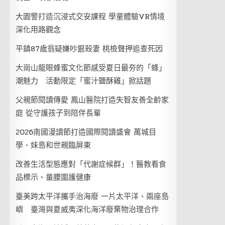
大園警打造沉浸式交安課程 學童體驗VR情境
深化用路觀念
平鎮87歲翁疑嫌吵狠殺妻 桃檢聲押追查死因
大崗山龍眼蜂蜜文化節感受夏日最夯的「蜂」
潮魅力 活動限定「蜜汁鹽酥雞」掀話題
父親節閱讀傳愛 鳳山醫院打造失智友善全齡家
庭 從守護孩子到陪伴長輩
2026南國漫讀節打造國際閱讀盛會 萬城目
學、妹島和世親臨屏東
改善生活型態應對「代謝症候群」！醫教看食
品標示、量腰圍護健康
臺美跨太平洋攜手治海廢 一片太平洋、兩座島
嶼 臺灣與夏威夷深化海洋廢棄物治理合作