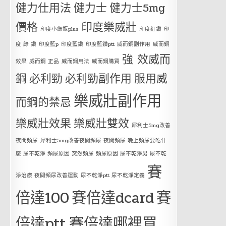
健力仕用法
健力士
健力士5mg
價格
印度樂威壯
印度小綠瓶plus
印度紅鑽
印
度 綠 鑽
印度藍p
印度藍鑽
印度藍鑽ptt
威而鋼副作用
威而鋼
強 效威而
效果
威而鋼 正品
威而鋼用法
威而鋼購買
鋼
必利勁
必利勁副作用
服用威
樂威壯副作用
而鋼的禁忌
樂威壯效果
樂威壯雙效
犀利士5mg改善
夜間頻尿
犀利士5mg改善夜間頻尿 夜間頻尿 晚上頻尿要吃什
麼 尿不乾淨 頻尿原因 突然頻尿 頻尿原因 尿不乾淨男 尿不乾
賽
淨治療 夜間頻尿改善運動 尿不乾淨ptt 尿不乾淨定義
倍達100
賽倍達dcard
賽
倍達ptt
賽倍達哪裡買