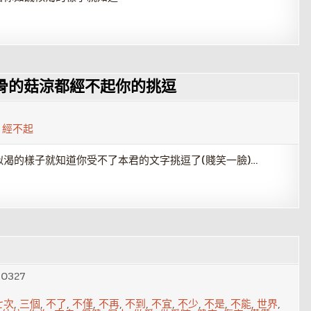
骨的菇涼都經不起你的挑逗
,
經不起
渴的樣子就知道你受不了本君的文字挑逗了(賤笑一臉)…
40327
七次
,
三個
,
不了
,
不僅
,
不再
,
不到
,
不宜
,
不少
,
不是
,
不能
,
世界
,