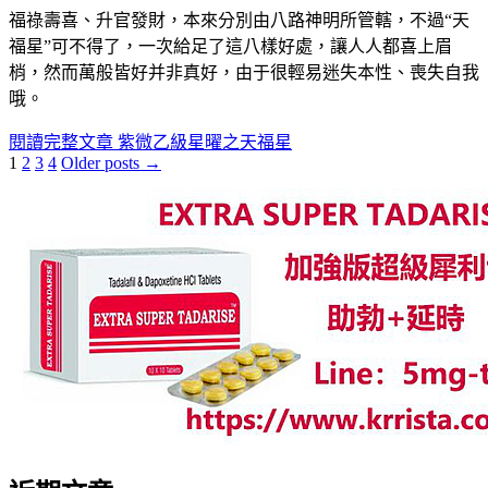
福祿壽喜、升官發財，本來分別由八路神明所管轄，不過“天
福星”可不得了，一次給足了這八樣好處，讓人人都喜上眉
梢，然而萬般皆好并非真好，由于很輕易迷失本性、喪失自我
哦。
閱讀完整文章
紫微乙級星曜之天福星
1
2
3
4
Older posts →
文
章
分
頁