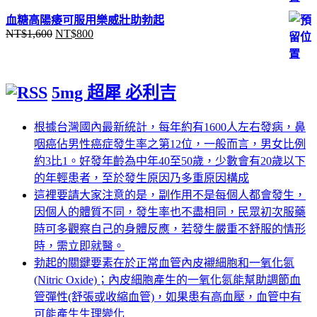
價
價
血糖高陽痿可服用樂威壯助勃起
格：
格：
NT$
1,600
NT$
800
原
目
NT$1,500。
NT$800。
始
前
價
價
格：
格：
5mg 超犀 必利吉
NT$1,600。
NT$800。
根據台灣國內最新統計，每年約有1600人左右發病，鼻
咽癌佔男性癌症發生率之第12位，一般而言，男女比例
約3比1。好發年齡為中年40至50歲，少數會有20歲以下
的年輕患者，至於發生原因乃多重原因構成
這裡要請大家注意的是，副作用不是每個人都會發生，
因個人的體質不同，發生率也不盡相同，民眾初次服藥
時可多觀察自己的身體反應，若發生嚴重不舒服的情形
時，需立即就醫。
勃起的關鍵要素在於正常血管內皮襯細胞和一氧化氮
(Nitric Oxide)；內皮細胞產生的一氧化氮能幫助調節血
管彈性(舒張或收縮血管)，如果患有高血壓，血管中有
可能產生生理變化