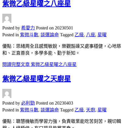
紫微乙級星曜之八座星
Posted by
希愛力
Posted on
20230501
Posted in
紫微斗數
,
談運論命
Tagged
乙級
,
八座
,
星曜
優點：思緒周全且感慨敏銳，樂觀豁達又處事穩健，心地慈
和、正直善良，多學多能、勤于新知。
閱讀完整文章
紫微乙級星曜之八座星
紫微乙級星曜之天廚星
Posted by
必利勁
Posted on
20230403
Posted in
紫微斗數
,
談運論命
Tagged
乙級
,
天廚
,
星曜
優點：聰慧機敏而學習力強，負責敬業能吃苦刻苦，親切輯