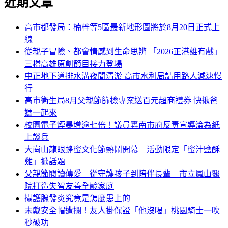
近期文章
高市都發局：楠梓等5區最新地形圖將於8月20日正式上
線
從親子冒險、都會情感到生命思辨 「2026正港雄有戲」
三檔高雄原創節目接力登場
中正地下道排水溝夜間清淤 高市水利局請用路人減速慢
行
高市衛生局8月父親節篩檢專案送百元超商禮券 快揪爸
媽一起來
校園電子煙暴增逾七倍！議員轟南市府反毒宣導淪為紙
上談兵
大崗山龍眼蜂蜜文化節熱鬧開幕 活動限定「蜜汁鹽酥
雞」掀話題
父親節閱讀傳愛 從守護孩子到陪伴長輩 市立鳳山醫
院打造失智友善全齡家庭
攝護腺發炎究竟是怎麼患上的
未戴安全帽遭攔！友人掛保證「他沒喝」桃園騎士一吹
秒破功