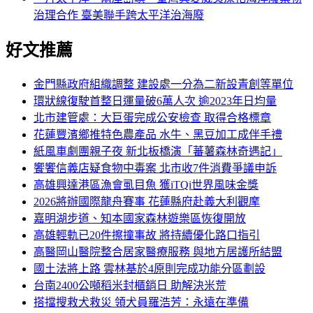
治理合作 臺美聯手跨太平洋治海廢
好文推薦
金門縣政府組織調整 建設處一分為二新設青創等單位
環狀線復駛首整日運量破6萬人次 逾2023年日均量
北市建管處：大巨蛋完成公安檢查 取得合格標章
花蓮豐濱鄉推特色農產品 水牛、黑豆加工成伴手禮
紙風車劇團親子夜 新北板橋演「蕃薯森林奇遇記」
饗饗信義店疑食物中毒案 北市收7件消費爭議申訴
高雄興達港區漁會虱目魚 獲iTQi世界風味金獎
2026將辦國際龍舟賽事 花蓮縣府赴義大利觀摩
嘉明湖步道、知本國家森林遊樂區恢復開放
高雄輕軌已20件擦撞事故 將持續優化路口指引
高醫岡山醫院整合居家醫療服務 與地方居護所結盟
國土法將上路 雲林基於4原則完成功能分區劃設
台南2400公噸稻米封櫃銷日 助解決米荒
搭擋搜救犬救災 領犬員羅浩芳：永遠在準備