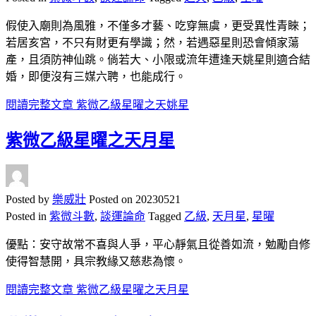
假使入廟則為風雅，不僅多才藝、吃穿無虞，更受異性青睞；
若居亥宮，不只有財更有學識；然，若遇惡星則恐會傾家蕩
產，且須防神仙跳。倘若大、小限或流年遭逢天姚星則適合結
婚，即便沒有三媒六聘，也能成行。
閱讀完整文章
紫微乙級星曜之天姚星
紫微乙級星曜之天月星
Posted by
樂威壯
Posted on
20230521
Posted in
紫微斗數
,
談運論命
Tagged
乙級
,
天月星
,
星曜
優點：安守故常不喜與人爭，平心靜氣且從善如流，勉勵自修
使得智慧開，具宗教緣又慈悲為懷。
閱讀完整文章
紫微乙級星曜之天月星