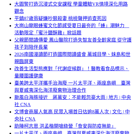
大園警打造沉浸式交安課程 學童體驗VR情境深化用路
觀念
平鎮87歲翁疑嫌吵狠殺妻 桃檢聲押追查死因
大崗山龍眼蜂蜜文化節感受夏日最夯的「蜂」潮魅力
活動限定「蜜汁鹽酥雞」掀話題
父親節閱讀傳愛 鳳山醫院打造失智友善全齡家庭 從守護
孩子到陪伴長輩
2026南國漫讀節打造國際閱讀盛會 萬城目學、妹島和世
親臨屏東
改善生活型態應對「代謝症候群」！醫教看食品標示、
量腰圍護健康
臺美跨太平洋攜手治海廢 一片太平洋、兩座島嶼 臺灣
與夏威夷深化海洋廢棄物治理合作
颱風白海豚接近 蔣萬安：不能輕忽豪大雨 | 地方 | 中央
社 CNA
文博會商展人氣高 民眾入場首日估逾8萬人次 | 文化 | 中
央社 CNA
助陣柯志恩 洪孟楷開嗆綠營「食安與防疫無能」
一片太平洋、兩座島嶼 臺灣與夏威夷深化海洋廢棄物