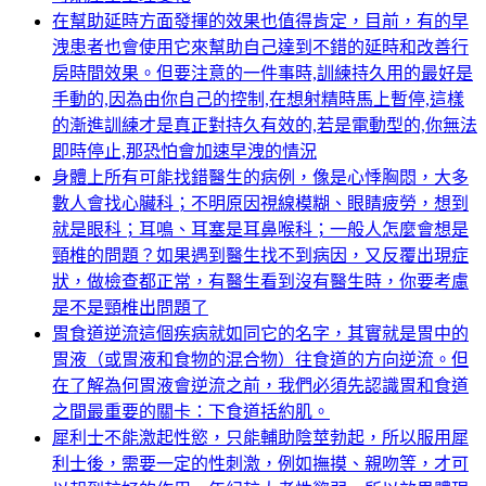
在幫助延時方面發揮的效果也值得肯定，目前，有的早
洩患者也會使用它來幫助自己達到不錯的延時和改善行
房時間效果。但要注意的一件事時,訓練持久用的最好是
手動的,因為由你自己的控制,在想射精時馬上暫停,這樣
的漸進訓練才是真正對持久有效的,若是電動型的,你無法
即時停止,那恐怕會加速早洩的情況
身體上所有可能找錯醫生的病例，像是心悸胸悶，大多
數人會找心臟科；不明原因視線模糊、眼睛疲勞，想到
就是眼科；耳鳴、耳塞是耳鼻喉科；一般人怎麼會想是
頸椎的問題？如果遇到醫生找不到病因，又反覆出現症
狀，做檢查都正常，有醫生看到沒有醫生時，你要考慮
是不是頸椎出問題了
胃食道逆流這個疾病就如同它的名字，其實就是胃中的
胃液（或胃液和食物的混合物）往食道的方向逆流。但
在了解為何胃液會逆流之前，我們必須先認識胃和食道
之間最重要的關卡：下食道括約肌。
犀利士不能激起性慾，只能輔助陰莖勃起，所以服用犀
利士後，需要一定的性刺激，例如撫摸、親吻等，才可