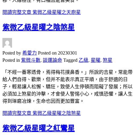
穆、人緣極佳，有口福且能嘗美食。
閱讀完整文章
紫微乙級星曜之天廚星
紫微乙級星曜之陰煞星
Posted by
希愛力
Posted on
20230301
Posted in
紫微斗數
,
談運論命
Tagged
乙級
,
星曜
,
煞星
「不經一番寒透骨，焉得梅花撲鼻香。」所說的吉星，常能帶
給人們自得、歡樂，但并不能表示真正平順，由于舒適的日
子，輕易讓人松懈、驕狂，致使人生停頓而阻礙了發展；所以
必須加上煞星的沖擊，才會使人警惕小心，戒慎恐懼，讓人生
得到琢磨冶煉，生命也因而更加豐富。
閱讀完整文章
紫微乙級星曜之陰煞星
紫微乙級星曜之紅鸞星