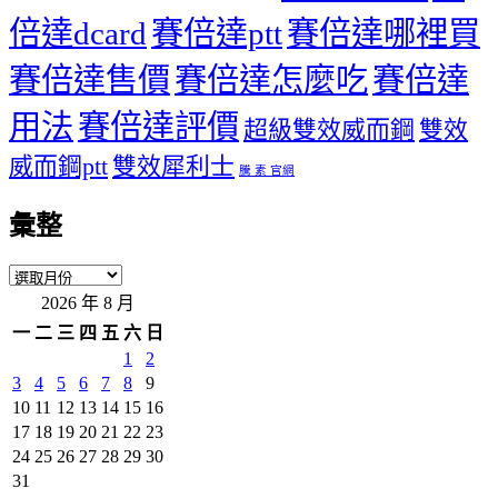
倍達dcard
賽倍達ptt
賽倍達哪裡買
賽倍達售價
賽倍達怎麼吃
賽倍達
用法
賽倍達評價
超級雙效威而鋼
雙效
威而鋼ptt
雙效犀利士
騰 素 官網
彙整
彙
2026 年 8 月
整
一
二
三
四
五
六
日
1
2
3
4
5
6
7
8
9
10
11
12
13
14
15
16
17
18
19
20
21
22
23
24
25
26
27
28
29
30
31