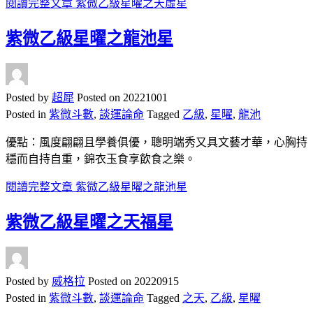
閱讀完整文章
紫微乙級星曜之天虛星
紫微乙級星曜之龍池星
Posted by
超犀
Posted on
20221001
Posted in
紫微斗數
,
談運論命
Tagged
乙級
,
星曜
,
龍池
優點：風度翩翩且學養俱優，聰明端秀又具文藝才華，心胸持
穩而自持自重，錦衣玉食享飲食之樂。
閱讀完整文章
紫微乙級星曜之龍池星
紫微乙級星曜之天福星
Posted by
威格拉
Posted on
20220915
Posted in
紫微斗數
,
談運論命
Tagged
之天
,
乙級
,
星曜