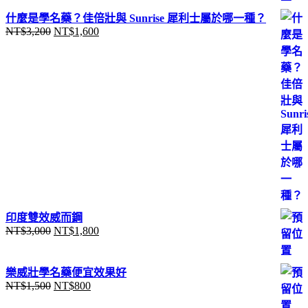
價
價
什麼是學名藥？佳倍壯與 Sunrise 犀利士屬於哪一種？
格：
格：
NT$
3,200
NT$
1,600
原
目
NT$1,800。
NT$900。
始
前
價
價
格：
格：
NT$3,200。
NT$1,600。
印度雙效威而鋼
NT$
3,000
NT$
1,800
原
目
始
前
價
價
樂威壯學名藥便宜效果好
格：
格：
NT$
1,500
NT$
800
原
目
NT$3,000。
NT$1,800。
始
前