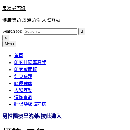
Skip
果凍威而鋼
to
content
健康議題 談運論命 人際互動
Search for:
×
Menu
首頁
印度壯陽藥種類
印度威而鋼
健康議題
談運論命
人際互動
猜你喜歡
壯陽藥網購商店
男性陽痿早洩藥:按此進入