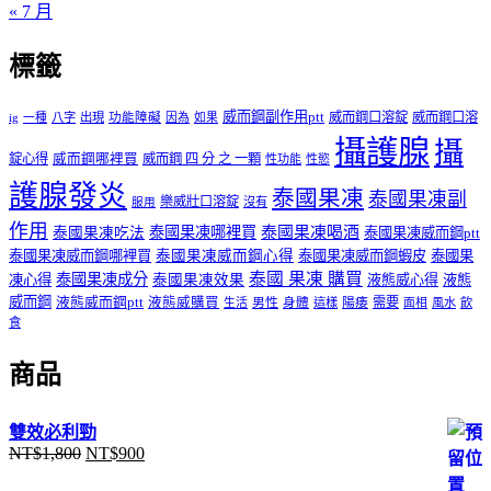
« 7 月
標籤
威而鋼副作用ptt
威而鋼口溶錠
威而鋼口溶
ig
一種
八字
出現
功能障礙
因為
如果
攝護腺
攝
錠心得
威而鋼哪裡買
威而鋼 四 分 之 一顆
性功能
性慾
護腺發炎
泰國果凍
泰國果凍副
樂威壯口溶錠
沒有
服用
作用
泰國果凍哪裡買
泰國果凍喝酒
泰國果凍吃法
泰國果凍威而鋼ptt
泰國果凍威而鋼哪裡買
泰國果凍威而鋼心得
泰國果凍威而鋼蝦皮
泰國果
泰國 果凍 購買
泰國果凍成分
凍心得
泰國果凍效果
液態威心得
液態
威而鋼
液態威而鋼ptt
液態威購買
男性
陽痿
需要
生活
身體
這樣
面相
風水
飲
食
商品
雙效必利勁
NT$
1,800
NT$
900
原
目
始
前