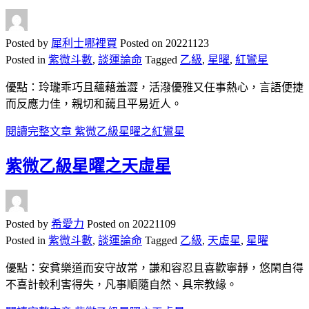
Posted by
犀利士哪裡買
Posted on
20221123
Posted in
紫微斗數
,
談運論命
Tagged
乙級
,
星曜
,
紅鸞星
優點：玲瓏乖巧且蘊藉羞澀，活潑優雅又任事熱心，言語便捷
而反應力佳，親切和藹且平易近人。
閱讀完整文章
紫微乙級星曜之紅鸞星
紫微乙級星曜之天虛星
Posted by
希愛力
Posted on
20221109
Posted in
紫微斗數
,
談運論命
Tagged
乙級
,
天虛星
,
星曜
優點：安貧樂道而安守故常，謙和容忍且喜歡寧靜，悠閑自得
不喜計較利害得失，凡事順隨自然、具宗教緣。