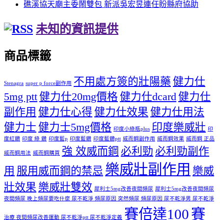
礁溪協天廟主委鬧雙包 新派吳宏昱連任盼縣府協助
未知的資訊提供
商品標籤
不用處方簽的壯陽藥
健力仕
Stenagra
super p force副作用
5mg ptt
健力仕20mg價格
健力仕dcard
健力仕
副作用
健力仕心得
健力仕效果
健力仕用法
健力士
健力士5mg價格
印度樂威壯
印度小綠瓶plus
印
度紅鑽
印度 綠 鑽
印度藍p
印度藍鑽
印度藍鑽ptt
威而鋼副作用
威而鋼效果
威而鋼 正品
強 效威而鋼
必利勁
必利勁副作
威而鋼用法
威而鋼購買
樂威壯副作用
用
服用威而鋼的禁忌
樂威
壯效果
樂威壯雙效
犀利士5mg改善夜間頻尿
犀利士5mg改善夜間頻尿
夜間頻尿 晚上頻尿要吃什麼 尿不乾淨 頻尿原因 突然頻尿 頻尿原因 尿不乾淨男 尿不乾淨
賽倍達100
賽
治療 夜間頻尿改善運動 尿不乾淨ptt 尿不乾淨定義