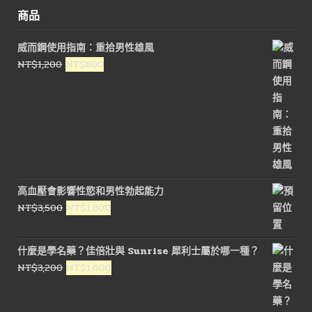
商品
威而鋼使用指南：重拾男性雄風
原
目
NT$
1,200
NT$
800
始
前
價
價
格：
格：
NT$1,200。
NT$800。
高血壓會影響性慾和男性勃起能力
原
目
NT$
3,500
NT$
1,800
始
前
價
價
什麼是學名藥？佳倍壯與 Sunrise 犀利士屬於哪一種？
格：
格：
原
目
NT$
3,200
NT$
1,600
NT$3,500。
NT$1,800。
始
前
價
價