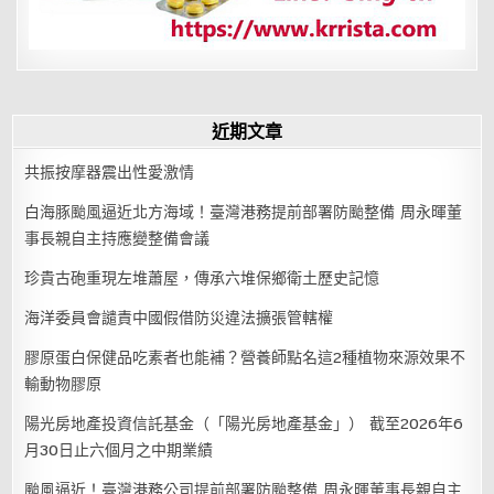
近期文章
共振按摩器震出性愛激情
白海豚颱風逼近北方海域！臺灣港務提前部署防颱整備 周永暉董
事長親自主持應變整備會議
珍貴古砲重現左堆蕭屋，傳承六堆保鄉衛土歷史記憶
海洋委員會譴責中國假借防災違法擴張管轄權
膠原蛋白保健品吃素者也能補？營養師點名這2種植物來源效果不
輸動物膠原
陽光房地產投資信託基金（「陽光房地產基金」） 截至2026年6
月30日止六個月之中期業績
颱風逼近！臺灣港務公司提前部署防颱整備 周永暉董事長親自主