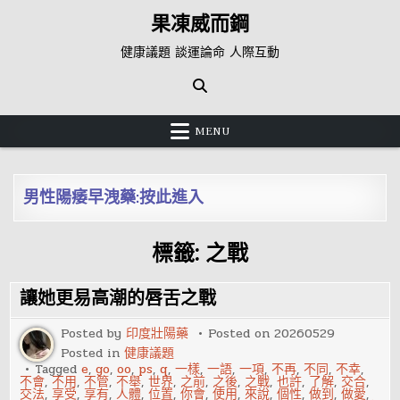
Skip
果凍威而鋼
to
content
健康議題 談運論命 人際互動
MENU
男性陽痿早洩藥:按此進入
標籤:
之戰
讓她更易高潮的唇舌之戰
Posted by
印度壯陽藥
Posted on
20260529
Posted in
健康議題
Tagged
e
,
go
,
oo
,
ps
,
q
,
一樣
,
一語
,
一項
,
不再
,
不同
,
不幸
,
不會
,
不用
,
不管
,
不舉
,
世界
,
之前
,
之後
,
之戰
,
也許
,
了解
,
交合
,
交法
,
享受
,
享有
,
人體
,
位置
,
你會
,
使用
,
來說
,
個性
,
做到
,
做愛
,