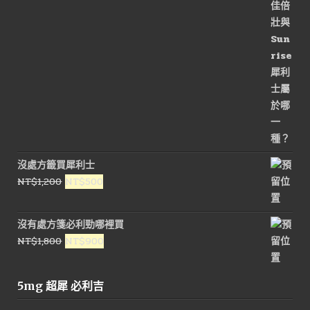
格：
格：
NT$3,200。
NT$1,600。
沒處方籤買犀利士
原
目
NT$
1,200
NT$
500
始
前
價
價
沒有處方箋必利勁哪裡買
格：
格：
原
目
NT$
1,800
NT$
900
NT$1,200。
NT$500。
始
前
價
價
5mg 超犀 必利吉
格：
格：
NT$1,800。
NT$900。