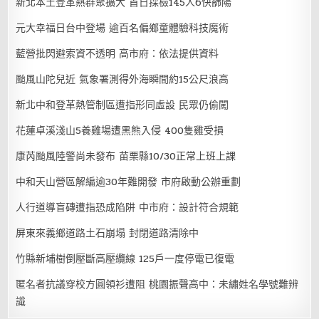
新北本土登革熱群聚擴大 首日採檢145人6快篩陽
元大幸福日台中登場 逾百名偏鄉童體驗科技魔術
藍營批閃避索資不透明 高市府：依法提供資料
颱風山陀兒近 氣象署測得外海瞬間約15公尺浪高
新北中和登革熱管制區遭指形同虛設 民眾仍偷闖
花蓮卓溪淺山5養雞場遭黑熊入侵 400隻雞受損
康芮颱風陸警尚未發布 苗栗縣10/30正常上班上課
中和天山營區解編逾30年難開發 市府啟動公辦重劃
人行道導盲磚遭指恐成陷阱 中市府：設計符合規範
屏東來義鄉道路土石崩塌 封閉道路清除中
竹縣新埔樹倒壓斷高壓纜線 125戶一度停電已復電
匿名者抗議穿校方圓領衫遭阻 桃園振聲高中：未繡姓名學號難辨
識