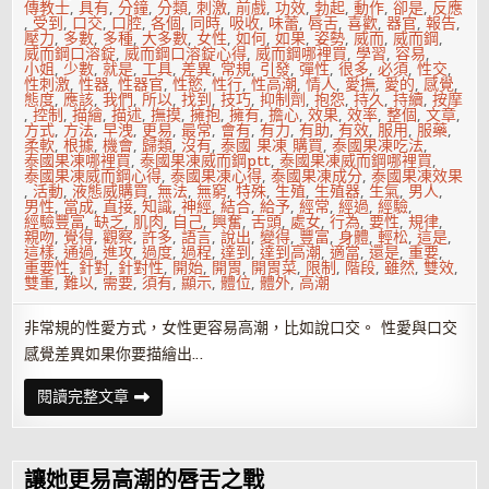
傳教士
,
具有
,
分鐘
,
分類
,
刺激
,
前戲
,
功效
,
勃起
,
動作
,
卻是
,
反應
,
受到
,
口交
,
口腔
,
各個
,
同時
,
吸收
,
味蕾
,
唇舌
,
喜歡
,
器官
,
報告
,
壓力
,
多數
,
多種
,
大多數
,
女性
,
如何
,
如果
,
姿勢
,
威而
,
威而鋼
,
威而鋼口溶錠
,
威而鋼口溶錠心得
,
威而鋼哪裡買
,
學習
,
容易
,
小姐
,
少數
,
就是
,
工具
,
差異
,
常規
,
引發
,
彈性
,
很多
,
必須
,
性交
,
性刺激
,
性器
,
性器官
,
性慾
,
性行
,
性高潮
,
情人
,
愛撫
,
愛的
,
感覺
,
態度
,
應該
,
我們
,
所以
,
找到
,
技巧
,
抑制劑
,
抱怨
,
持久
,
持續
,
按摩
,
控制
,
描繪
,
描述
,
撫摸
,
擁抱
,
擁有
,
擔心
,
效果
,
效率
,
整個
,
文章
,
方式
,
方法
,
早洩
,
更易
,
最常
,
會有
,
有力
,
有助
,
有效
,
服用
,
服藥
,
柔軟
,
根據
,
機會
,
歸類
,
沒有
,
泰國 果凍 購買
,
泰國果凍吃法
,
泰國果凍哪裡買
,
泰國果凍威而鋼ptt
,
泰國果凍威而鋼哪裡買
,
泰國果凍威而鋼心得
,
泰國果凍心得
,
泰國果凍成分
,
泰國果凍效果
,
活動
,
液態威購買
,
無法
,
無窮
,
特殊
,
生殖
,
生殖器
,
生氣
,
男人
,
男性
,
當成
,
直接
,
知識
,
神經
,
結合
,
給予
,
經常
,
經過
,
經驗
,
經驗豐富
,
缺乏
,
肌肉
,
自己
,
興奮
,
舌頭
,
處女
,
行為
,
要性
,
規律
,
親吻
,
覺得
,
觀察
,
許多
,
語言
,
說出
,
變得
,
豐富
,
身體
,
輕松
,
這是
,
這樣
,
通過
,
進攻
,
過度
,
過程
,
達到
,
達到高潮
,
適當
,
還是
,
重要
,
重要性
,
針對
,
針對性
,
開始
,
開胃
,
開胃菜
,
限制
,
階段
,
雖然
,
雙效
,
雙重
,
難以
,
需要
,
須有
,
顯示
,
體位
,
體外
,
高潮
非常規的性愛方式，女性更容易高潮，比如說口交。 性愛與口交
感覺差異如果你要描繪出…
讓
閱讀完整文章
她
更
易
高
潮
讓她更易高潮的唇舌之戰
的