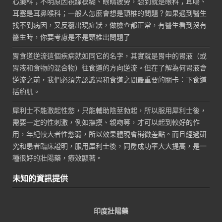
心臟科；不明原因視線模糊、眼睛疲勞，想到就是眼科；耳鳴、
耳塞是耳鼻喉科；一般人怎麼會想是頸椎的問題？如果遇到醫生
找不到病因，又反覆出現症狀，做檢查都正常，有醫生看到沒有
醫生時，你要考慮是不是頸椎出問題了
胃食道逆流這個疾病就如同它的名字，其實就是胃中的胃液（或
胃液和食物的混合物）往食道的方向逆流。但在了解為何胃液會
逆流之前，我們必須先認識胃和食道之間最重要的關卡：下食道
括約肌。
犀利士不能激起性慾，只能輔助陰莖勃起，所以服用犀利士後，
需要一定的性刺激，例如撫摸、親吻等，才可以起到較好的作
用，年紀較大者性慾弱，所以效果體現會稍微差點。而且經過研
究和患者臨床證明，服用犀利士後，同房成功率大大提高，是一
種很好的壯陽藥，療效顯著。
未知的資訊提供
印度壯陽藥