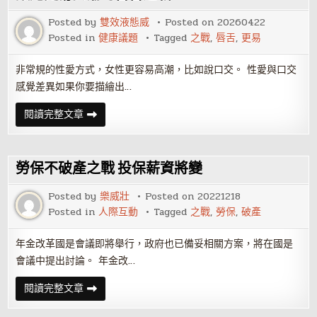
唇
舌
Posted by
雙效液態威
Posted on
20260422
之
Posted in
健康議題
Tagged
之戰
,
唇舌
,
更易
戰
非常規的性愛方式，女性更容易高潮，比如說口交。 性愛與口交
感覺差異如果你要描繪出…
讓
閱讀完整文章
她
更
易
高
潮
勞保不破產之戰 投保薪資將變
的
唇
舌
Posted by
樂威壯
Posted on
20221218
之
Posted in
人際互動
Tagged
之戰
,
勞保
,
破產
戰
年金改革國是會議即將舉行，政府也已備妥相關方案，將在國是
會議中提出討論。 年金改…
勞
閱讀完整文章
保
不