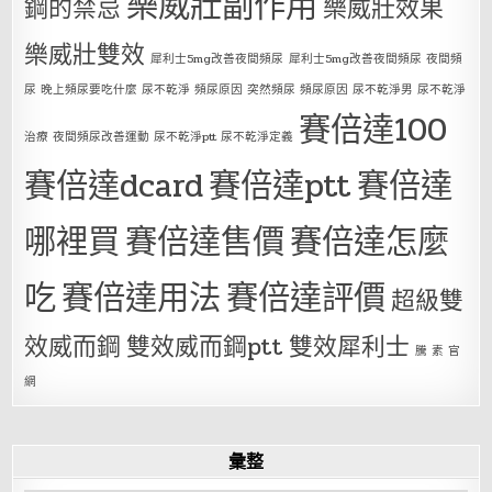
樂威壯副作用
鋼的禁忌
樂威壯效果
樂威壯雙效
犀利士5mg改善夜間頻尿
犀利士5mg改善夜間頻尿 夜間頻
尿 晚上頻尿要吃什麼 尿不乾淨 頻尿原因 突然頻尿 頻尿原因 尿不乾淨男 尿不乾淨
賽倍達100
治療 夜間頻尿改善運動 尿不乾淨ptt 尿不乾淨定義
賽倍達dcard
賽倍達ptt
賽倍達
哪裡買
賽倍達售價
賽倍達怎麼
吃
賽倍達用法
賽倍達評價
超級雙
效威而鋼
雙效威而鋼ptt
雙效犀利士
騰 素 官
網
彙整