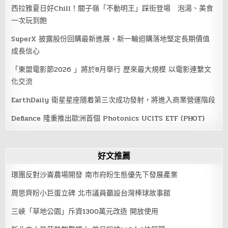
西拉雅夏日好Chill！關子嶺「不動明王」踩街登場 泡湯、美食
一次玩到飽
SuperX 披露股份回購最新進展，新一輪迴購落地堅定長期價值
成長信心
「東盟電影節2026 」將於8月舉行 歷來最大規模 以電影連繫文
化交流
EarthDaily 衛星星座隨着第三次成功發射，將進入商業營運階段
Defiance 隆重推出歐洲首個 Photonics UCITS ETF (PHOT)
好文推薦
環團反對沙崙農場開發 南市府盼生態優先下發展產業
周思齊盼小巨蛋立碑 北市議員籲設台灣棒球故事館
三峽「草地公園」斥資1300萬元改造 開放使用