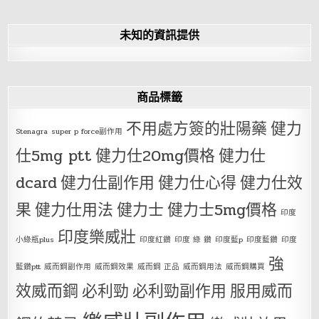
未知的資訊提供
商品標籤
不用處方簽的壯陽藥
健力
Stenagra
super p force副作用
仕5mg ptt
健力仕20mg價格
健力仕
dcard
健力仕副作用
健力仕心得
健力仕效
果
健力仕用法
健力士
健力士5mg價格
印度
印度樂威壯
小綠瓶plus
印度紅鑽
印度 綠 鑽
印度藍p
印度藍鑽
印度
強
藍鑽ptt
威而鋼副作用
威而鋼效果
威而鋼 正品
威而鋼用法
威而鋼購買
效威而鋼
必利勁
必利勁副作用
服用威而