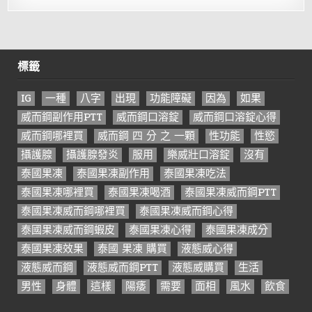
標籤
IG
一種
八字
出現
功能障礙
因為
如果
威而鋼副作用PTT
威而鋼口溶錠
威而鋼口溶錠心得
威而鋼哪裡買
威而鋼 四 分 之 一顆
性功能
性慾
攝護腺
攝護腺發炎
服用
樂威壯口溶錠
沒有
泰國果凍
泰國果凍副作用
泰國果凍吃法
泰國果凍哪裡買
泰國果凍喝酒
泰國果凍威而鋼PTT
泰國果凍威而鋼哪裡買
泰國果凍威而鋼心得
泰國果凍威而鋼蝦皮
泰國果凍心得
泰國果凍成分
泰國果凍效果
泰國 果凍 購買
液態威心得
液態威而鋼
液態威而鋼PTT
液態威購買
生活
男性
身體
這樣
陽痿
需要
面相
風水
飲食