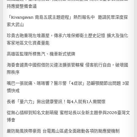
持應變整備會議
「kivangavan 南島五感主題遊程」熱烈報名中 邀請民眾深度探
索大武山
珍貴古砲重現左堆蕭屋，傳承六堆保鄉衛土歷史記憶 擴大及強化
客家地區文化資產量能
高雄區監理所標售汽、機車新式號牌
海委會譴責中國假借防災違法擴張管轄權 侵害航行自由，破壞國
際秩序
嘴巴一張就痛、喀喀響？醫示警「4症狀」恐顳顎關節出問題 3習
慣快戒
長者「量六力」揪出健康警訊！每4人就有1人需關懷
從無心插柳到知名文創萌寵 蜜柑站長以全新主題參與2026臺灣文
博會
嚴防颱風挾帶豪雨 台電鳳山區處全面啟動各項防颱應變機制