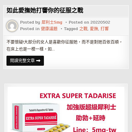
破
產
之
如此愛撫她打響你的征服之戰
戰
投
保
Posted by
犀利士5mg
Posted on
20220502
薪
Posted in
健康議題
Tagged
之戰
,
愛撫
,
打響
資
將
變
不要懷疑!大部分的女人是喜歡你征服她，而不是對她百依百順，
在床上也是一模一樣，如…
如
閱讀完整文章
此
愛
撫
她
打
響
你
的
征
服
之
戰