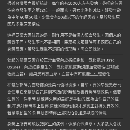
根據台灣國內最新統計，每年約有1600人左右發病，鼻咽癌佔男
性癌症發生率之第12位，一般而言，男女比例約3比1。好發年齡
為中年40至50歲，少數會有20歲以下的年輕患者，至於發生原
因乃多重原因構成
這裡要請大家注意的是，副作用不是每個人都會發生，因個人的
體質不同，發生率也不盡相同，民眾初次服藥時可多觀察自己的
身體反應，若發生嚴重不舒服的情形時，需立即就醫。
勃起的關鍵要素在於正常血管內皮襯細胞和一氧化氮(Nitric
Oxide)；內皮細胞產生的一氧化氮能幫助調節血管彈性(舒張或
收縮血管)，如果患有高血壓，血管中有可能產生生理變化
在幫助延時方面發揮的效果也值得肯定，目前，有的早洩患者也
會使用它來幫助自己達到不錯的延時和改善行房時間效果。但要
注意的一件事時,訓練持久用的最好是手動的,因為由你自己的控
制,在想射精時馬上暫停,這樣的漸進訓練才是真正對持久有效的,
若是電動型的,你無法即時停止,那恐怕會加速早洩的情況
身體上所有可能找錯醫生的病例，像是心悸胸悶，大多數人會找