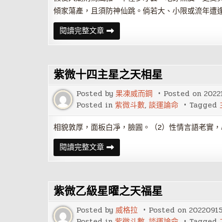
傾家蕩產，且須防神仙跳。倘若大、小限或流年遭
紫
閱讀完整文章
微
乙
級
星
曜
紫微十四主星之天相星
之
天
姚
Posted by
果凍威而鋼
Posted on
2022
星
Posted in
紫微斗數
,
談運論命
Tagged
相貌敦厚，面板白凈，臉圓。（2）性情言語老實
紫
閱讀完整文章
微
十
四
主
星
紫微乙級星曜之天福星
之
天
相
Posted by
威格拉
Posted on
2022091
星
Posted in
紫微斗數
,
談運論命
Tagged