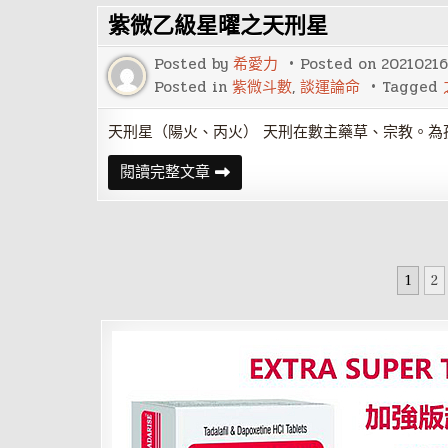
曜
紫微乙級星曜之天刑星
之
天
壽
Posted by
希愛力
Posted on
20210216
星
Posted in
紫微斗數
,
談運論命
Tagged
天刑星（陽火、丙火） 天刑在數主藥草、宗教。為
紫
閱讀完整文章
微
乙
級
星
曜
之
文
天
1
2
刑
章
星
分
頁