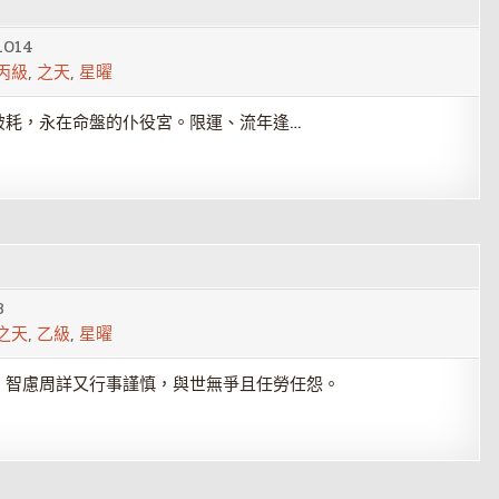
1014
丙級
,
之天
,
星曜
破耗，永在命盤的仆役宮。限運、流年逢…
8
之天
,
乙級
,
星曜
，智慮周詳又行事謹慎，與世無爭且任勞任怨。