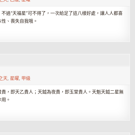
不過“天福星”可不得了，一次給足了這八樣好處，讓人人都喜
本性、喪失自我哦。
之天
,
星曜
,
甲級
晝貴，即天乙貴人；天鉞為夜貴，即玉堂貴人。天魁天鉞二星無
作用。