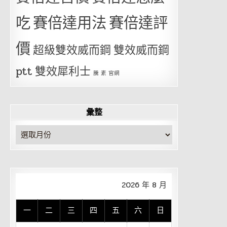
吃
賽倍達用法
賽倍達評
價
超級雙效威而鋼
雙效威而鋼
ptt
雙效犀利士
騰 素 官網
彙整
彙
整
2026 年 8 月
一
二
三
四
五
六
日