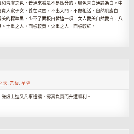
膚和青膚之色，普通來看是不易區分的。膚色青白通論為白。中
富貴人家子女，養在深閨，不出大門，不做粗活，自然肌膚白
審美的標準里，少不了面板白皙這一項。女人愛美自然愛白，八
黑。土重之人，面板較黃，火重之人．面板較紅。
之天
,
乙級
,
星曜
，謙虛上進又凡事禮讓，認真負責而升遷順利。