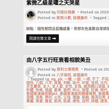
紫微乙級星曜之天哭星
之
天
魁
Posted by
印度壯陽藥
Posted on
2022
星
Posted in
紫微斗數
,
談運論命
Tagged
缺點：個性郁悶且孤獨感重，思想灰色喜歡自尋煩
紫
閱讀完整文章
微
乙
級
星
曜
由八字五行旺衰看相貌美丑
之
天
哭
Posted by
犀利士哪裡買
Posted on
20
星
Posted in
八字易經
,
談運論命
Tagged
ig
,
ng
,
ph
,
一種
,
一般
,
一項
,
不了
,
不同
個性
,
八個
,
八字
,
其實
,
判斷
,
區分
,
印堂
,
受到
,
古代
天生麗質
,
女人
,
女人愛
,
女性
,
女為
,
威而鋼口溶錠
,
形體
,
性格
,
情感
,
愛美
,
我們
,
所以
,
按摩
,
旺衰
,
時代
泰國果凍威而鋼ptt
,
泰國果凍威而鋼哪裡買
,
泰國果
混雜
,
清秀
,
準的
,
火形
,
父母
,
理論
,
相貌
,
眉清目秀
,
美麗
,
羨慕
,
聲音
,
肌肉
,
肌膚
,
膚色
,
自然
,
詳細
,
語言