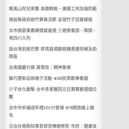
颱風山陀兒來襲 高雄輕軌、捷運工地加強防範
南投縣政府辦竹夢森活節 呈現竹子百變樣貌
北市揪蔬果農藥殘留違規 三總營養部、築間、
老四川入列
挺台灣前進巴黎 昇恆昌規劃桃機奧運特展及拍
照區
台南國慶升旗 黃偉哲：精神象徵
蘇巧慧新店辦親子活動 400民眾歡樂看戲
少子女化衝擊 台中多家醫院元旦寶寶都僅個位
數
台中市祈福成年禮10/27登場 9/9開放線上報
名
日治台南縣知事官邸苦楝樹修剪 市府：健康良