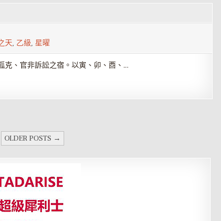
之天
,
乙級
,
星曜
孤克、官非訴訟之宿。以寅、卯、酉、…
OLDER POSTS →