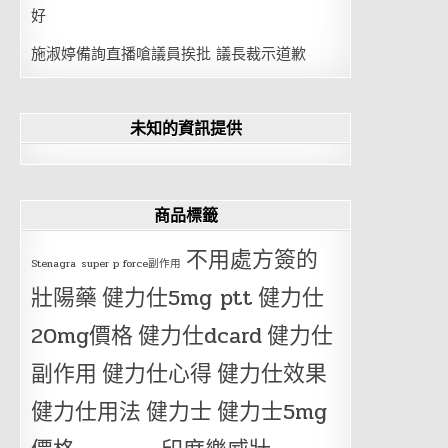
好
施淑婷備詢直播嗆議員挨批 議長裁示道歉
未知的資訊提供
商品標籤
不用處方簽的
Stenagra
super p force副作用
壯陽藥
健力仕5mg ptt
健力仕
20mg價格
健力仕dcard
健力仕
副作用
健力仕心得
健力仕效果
健力仕用法
健力士
健力士5mg