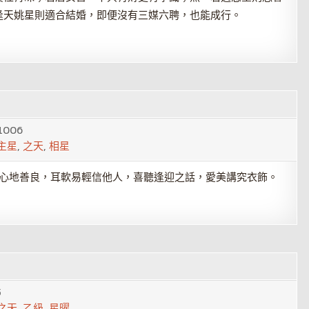
逢天姚星則適合結婚，即便沒有三媒六聘，也能成行。
1006
主星
,
之天
,
相星
，心地善良，耳軟易輕信他人，喜聽逢迎之話，愛美講究衣飾。
5
之天
,
乙級
,
星曜