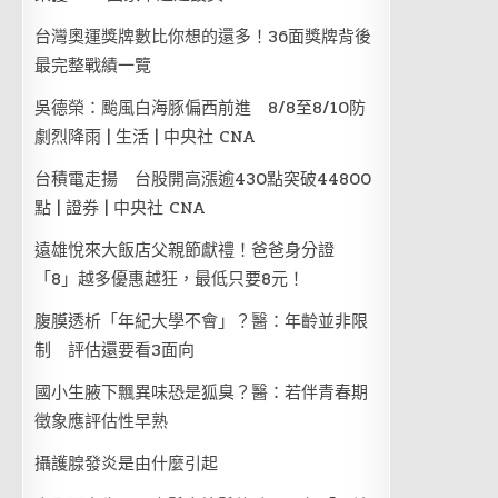
台灣奧運獎牌數比你想的還多！36面獎牌背後
最完整戰績一覽
吳德榮：颱風白海豚偏西前進 8/8至8/10防
劇烈降雨 | 生活 | 中央社 CNA
台積電走揚 台股開高漲逾430點突破44800
點 | 證券 | 中央社 CNA
遠雄悅來大飯店父親節獻禮！爸爸身分證
「8」越多優惠越狂，最低只要8元！
腹膜透析「年紀大學不會」？醫：年齡並非限
制 評估還要看3面向
國小生腋下飄異味恐是狐臭？醫：若伴青春期
徵象應評估性早熟
攝護腺發炎是由什麼引起