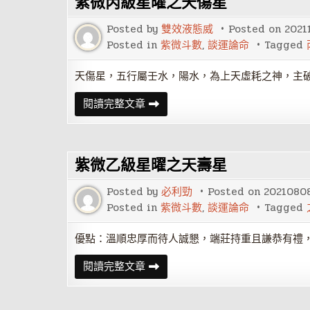
紫微丙級星曜之天傷星
之
天
巫
Posted by
雙效液態威
Posted on
2021
星
Posted in
紫微斗數
,
談運論命
Tagged
天傷星，五行屬壬水，陽水，為上天虛耗之神，主
紫
閱讀完整文章
微
丙
級
星
曜
紫微乙級星曜之天壽星
之
天
傷
Posted by
必利勁
Posted on
2021080
星
Posted in
紫微斗數
,
談運論命
Tagged
優點：溫順忠厚而待人誠懇，端莊持重且謙恭有禮
紫
閱讀完整文章
微
乙
級
星