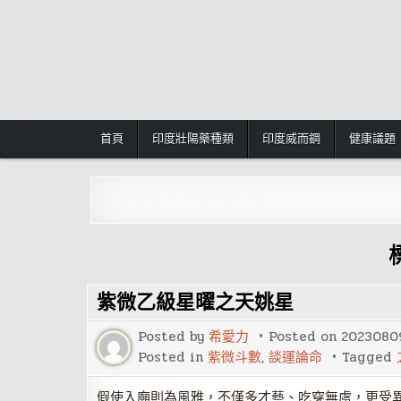
Skip
to
content
首頁
印度壯陽藥種類
印度威而鋼
健康議題
男性陽痿早洩藥:按此進入
紫微乙級星曜之天姚星
Posted by
希愛力
Posted on
2023080
Posted in
紫微斗數
,
談運論命
Tagged
假使入廟則為風雅，不僅多才藝、吃穿無虞，更受