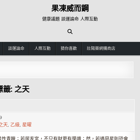
果凍威而鋼
健康議題 談運論命 人際互動
談運論命
人際互動
猜你喜歡
壯陽藥網購商店
標籤:
之天
9
之天
,
乙級
,
星曜
異性青睞；若居亥宮，不只有財更有學識；然，若遇惡星則恐會