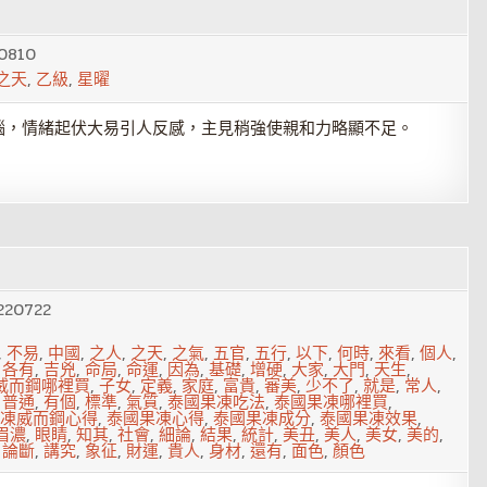
0810
之天
,
乙級
,
星曜
惱，情緒起伏大易引人反感，主見稍強使親和力略顯不足。
220722
,
不易
,
中國
,
之人
,
之天
,
之氣
,
五官
,
五行
,
以下
,
何時
,
來看
,
個人
,
,
各有
,
吉兇
,
命局
,
命運
,
因為
,
基礎
,
增硬
,
大家
,
大門
,
天生
,
威而鋼哪裡買
,
子女
,
定義
,
家庭
,
富貴
,
審美
,
少不了
,
就是
,
常人
,
,
普通
,
有個
,
標準
,
氣質
,
泰國果凍吃法
,
泰國果凍哪裡買
,
凍威而鋼心得
,
泰國果凍心得
,
泰國果凍成分
,
泰國果凍效果
,
眉濃
,
眼睛
,
知其
,
社會
,
細論
,
結果
,
統計
,
美丑
,
美人
,
美女
,
美的
,
,
論斷
,
講究
,
象征
,
財運
,
貴人
,
身材
,
還有
,
面色
,
顏色