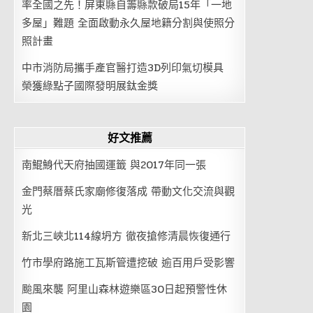
率全國之先！屏東縣自籌縣款破局15年「一地
多屋」難題 全面啟動永久屋地籍分割與使照分
照計畫
中市消防局攜手產官醫打造3D列印氣切模具
榮獲綠點子國際發明展鈦金獎
好文推薦
南鯤鯓代天府抽國運籤 與2017年同一張
金門蔡厝蔡氏家廟修復落成 帶動文化交流與觀
光
新北三峽北114線坍方 徹夜搶修清晨恢復通行
竹市學府路施工瓦斯管遭挖破 逾百用戶受影響
颱風來襲 阿里山森林遊樂區30日起預警性休
園