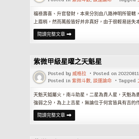
福祿壽喜、升官發財，本來分別由八路神明所管轄，
上眉梢，然而萬般皆好并非真好，由于很輕易迷失
紫
閱讀完整文章
微
乙
級
星
曜
紫微甲級星曜之天魁星
之
天
福
Posted by
威格拉
Posted on
20220811
星
Posted in
紫微斗數
,
談運論命
Tagged
天魁天鉞屬火，南斗助星。二星為貴人星，天魁為
強弱之分，為上上吉星，無論位于何宮皆具有吉的
紫
閱讀完整文章
微
甲
級
星
曜