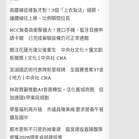
高腰褲這樣紮才對！3個「上衣紮法」細節，
讓腰線往上移、比例瞬間拉長
NCC無委員衝擊擴大！進口手機、藍牙耳機申
請卡關 已完成審驗設備仍可正常通關
關注花蓮光復災後重生 中央社文化＋獲文創
新聞獎 | 文化 | 中央社 CNA
澎湖國武術代表隊新里程碑 全國賽勇奪37金
| 地方 | 中央社 CNA
林政賢籲推動AI普惠轉型、活化舊城商圈 促
加速國1甲東段規劃
學童福利再升級 市議員陳美梅:要求營養午餐
擴及國中
都市更新不只是拆掉重建 龍昊建設鑫陽馥築
榮獲2026國家卓越建設獎