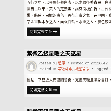
五行之中，以金象征著白膚，以木象征著青膚，白
國自古以來．美人的定義里，講究面板白皙。古代
嫩。隨后，白嫩的膚色，象征富貴之氣，在中國，
字金重與木多之人，面板白皙。水重之人，膚色較
由
閱讀完整文章
八
字
五
行
旺
紫微乙級星曜之天巫星
衰
看
相
Posted by
超犀
Posted on
20220512
貌
美
Posted in
紫微斗數
,
談運論命
Tagged
丑
優點：平易近人而溫順善良，克盡天職且潔身自好
紫
閱讀完整文章
微
乙
級
星
曜