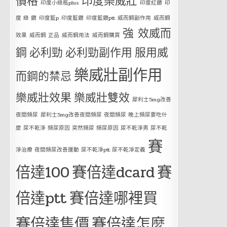
價格
印度樂威壯
印度小綠瓶plus
印度紅鑽
印
度 綠 鑽
印度藍p
印度藍鑽
印度藍鑽ptt
威而鋼副作用
威而鋼
強 效威而
效果
威而鋼 正品
威而鋼用法
威而鋼購買
鋼
必利勁
必利勁副作用
服用威
樂威壯副作用
而鋼的禁忌
樂威壯效果
樂威壯雙效
犀利士5mg改善
夜間頻尿
犀利士5mg改善夜間頻尿 夜間頻尿 晚上頻尿要吃什
麼 尿不乾淨 頻尿原因 突然頻尿 頻尿原因 尿不乾淨男 尿不乾
賽
淨治療 夜間頻尿改善運動 尿不乾淨ptt 尿不乾淨定義
倍達100
賽倍達dcard
賽
倍達ptt
賽倍達哪裡買
賽倍達售價
賽倍達怎麼