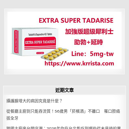
廚，
老
公
還
要
挑
剔
我
媽
都
不
是
這
樣
煮
近期文章
攝護腺增大的病因究竟是什麼？
從餐廳主廚到只能吞流質！56歲男「菸檳酒」不離口 罹口腔癌
拔全牙
跨國主廚來台開店潮：2026年你在台北能吃到哪些從未見過的異