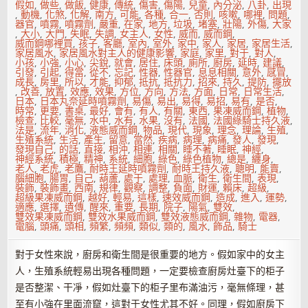
假如
,
做些
,
做飯
,
健康
,
傳統
,
傷害
,
傷陽
,
兒童
,
內分泌
,
八卦
,
出現
,
動機
,
化煞
,
化解
,
南方
,
可能
,
各種
,
合一
,
否則
,
咳嗽
,
哪裡
,
問題
,
器官
,
噴霧
,
噴霧劑
,
嚴重
,
在家
,
地方
,
垃圾
,
堵塞
,
壯陽
,
外傷
,
大家
,
大小
,
大門
,
失眠
,
失調
,
女主人
,
女性
,
威而
,
威而鋼
,
威而鋼哪裡買
,
孩子
,
客廳
,
室內
,
室外
,
家中
,
家人
,
家居
,
家居生活
,
家居風水
,
家居風水對主人的健康影響
,
家庭
,
家里
,
對于
,
對人
,
小孩
,
小強
,
小心
,
尖銳
,
就會
,
居住
,
床頭
,
廁所
,
廚房
,
延時
,
建議
,
引發
,
引起
,
得當
,
從不
,
忘記
,
性器
,
性器官
,
息息相關
,
意外
,
感冒
,
成長
,
房里
,
所以
,
才能
,
抑郁
,
抵抗
,
抵抗力
,
招來
,
持久
,
提防
,
擺放
,
改善
,
放置
,
效應
,
效果
,
方位
,
方向
,
方法
,
方面
,
日常
,
日常生活
,
日本
,
日本丸奈延時噴霧劑
,
易傷
,
易出
,
易得
,
易招
,
易有
,
是否
,
時常
,
更要
,
書桌
,
最好
,
會有
,
有人
,
有關
,
東西
,
果凍威而鋼
,
植物
,
檢查
,
比較
,
毫無
,
水中
,
水有
,
水果
,
沒有
,
法國
,
法國綠騎士持久液
,
法是
,
流年
,
消化
,
液態威而鋼
,
物品
,
現代
,
現象
,
理念
,
理論
,
生殖
,
生殖系統
,
生活
,
產生
,
留意
,
當然
,
疾病
,
病理
,
病痛
,
發人
,
發現
,
發現自己
,
的話
,
直接
,
相沖
,
相連
,
相關
,
睡不著
,
睡眠
,
神經
,
神經系統
,
積極
,
精神
,
系統
,
細胞
,
綠色
,
綠色植物
,
總是
,
纏身
,
老人
,
老虎
,
老鷹
,
耐時王延時噴霧劑
,
耐時王持久液
,
聰明
,
能賣
,
腦細胞
,
腸胃
,
自己
,
葫蘆
,
處于
,
處理
,
血脈
,
衛生
,
衛生間
,
表現
,
裝飾
,
裝飾畫
,
西南
,
規律
,
觀察
,
調整
,
負面
,
財運
,
賴床
,
超級
,
超級果凍威而鋼
,
越好
,
輕易
,
這樣
,
速效威而鋼
,
造成
,
進入
,
運勢
,
適應
,
選擇
,
遺傳
,
醒來
,
重要
,
長期
,
院子
,
陽氣
,
雙效
,
雙效果凍威而鋼
,
雙效水果威而鋼
,
雙效液態威而鋼
,
雜物
,
電器
,
電腦
,
頭痛
,
頭相
,
頻繁
,
頻頻
,
類似
,
類的
,
風水
,
飾品
,
騎士
對于女性來說，廚房和衛生間是很重要的地方。假如家中的女主
人，生殖系統輕易出現各種問題，一定要檢查廚房灶臺下的柜子
是否整潔、干凈，假如灶臺下的柜子里布滿油污，毫無條理，甚
至有小強在里面流竄，這對于女性尤其不好。同理，假如廚房下