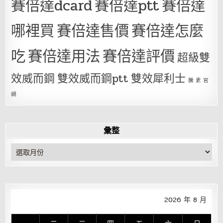
賽倍達dcard
賽倍達ptt
賽倍達
哪裡買
賽倍達售價
賽倍達怎麼
吃
賽倍達用法
賽倍達評價
超級雙
效威而鋼
雙效威而鋼ptt
雙效犀利士
騰 素 官
網
彙整
彙
整
2026 年 8 月