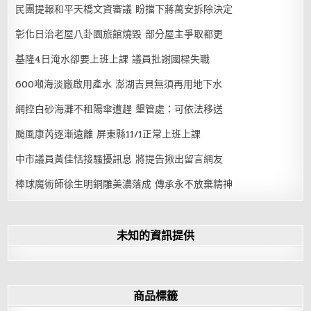
民團提報和平天橋文資審議 盼擋下蔣萬安拆除決定
彰化日治老屋八卦園旅館燒毀 部分屋主爭取都更
基隆4日淹水卻要上班上課 議員批謝國樑失職
600噸海淡廠啟用產水 澎湖吉貝無須再用地下水
網控白砂海灘不租陽傘遭趕 墾管處：可依法移送
颱風康芮逐漸遠離 屏東縣11/1正常上班上課
中市議員黃佳恬接騷擾訊息 將提告揪出留言網友
棒球魔術師徐生明銅雕美濃落成 傳承永不放棄精神
未知的資訊提供
商品標籤