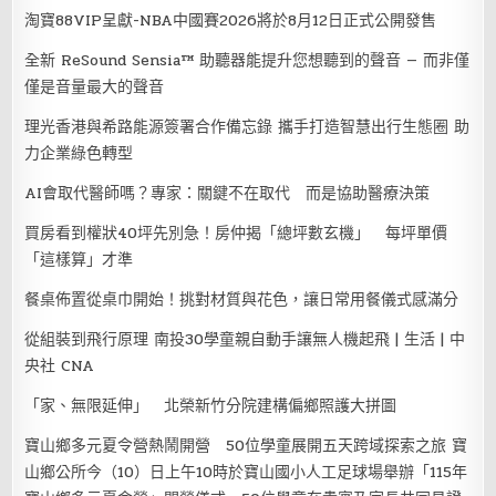
淘寶88VIP呈獻-NBA中國賽2026將於8月12日正式公開發售
全新 ReSound Sensia™ 助聽器能提升您想聽到的聲音 — 而非僅
僅是音量最大的聲音
理光香港與希路能源簽署合作備忘錄 攜手打造智慧出行生態圈 助
力企業綠色轉型
AI會取代醫師嗎？專家：關鍵不在取代 而是協助醫療決策
買房看到權狀40坪先別急！房仲揭「總坪數玄機」 每坪單價
「這樣算」才準
餐桌佈置從桌巾開始！挑對材質與花色，讓日常用餐儀式感滿分
從組裝到飛行原理 南投30學童親自動手讓無人機起飛 | 生活 | 中
央社 CNA
「家、無限延伸」 北榮新竹分院建構偏鄉照護大拼圖
寶山鄉多元夏令營熱鬧開營 50位學童展開五天跨域探索之旅 寶
山鄉公所今（10）日上午10時於寶山國小人工足球場舉辦「115年