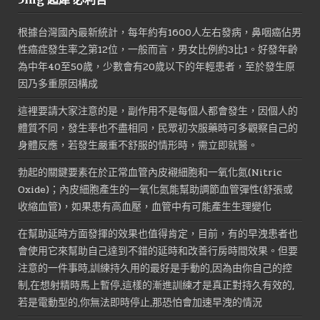
根據台灣國內最新統計，每年約有1600人左右發病，鼻咽癌佔男
性癌症發生率之第12位，一般而言，男女比例約3比1。好發年齡
為中年40至50歲，少數會有20歲以下的年輕患者，至於發生原
因乃多重原因構成
這裡要請大家注意的是，副作用不是每個人都會發生，因個人的
體質不同，發生率也不盡相同，民眾初次服藥時可多觀察自己的
身體反應，若發生嚴重不舒服的情形時，需立即就醫。
勃起的關鍵要素在於正常血管內皮襯細胞和一氧化氮(Nitric
Oxide)；內皮細胞產生的一氧化氮能幫助調節血管彈性(舒張或
收縮血管)，如果患有高血壓，血管中有可能產生生理變化
在幫助延時方面發揮的效果也值得肯定，目前，有的早洩患者也
會使用它來幫助自己達到不錯的延時和改善行房時間效果。但要
注意的一件事時,訓練持久用的最好是手動的,因為由你自己的控
制,在想射精時馬上暫停,這樣的漸進訓練才是真正對持久有效的,
若是電動型的,你無法即時停止,那恐怕會加速早洩的情況