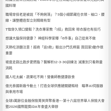
國料理
職場穿搭老是被說「不夠俐落」？5個小細節藏在衣領、袖口、腰
線，讓整體造型立刻精緻有型
T恤穿久領口變鬆？洗衣專家教「1招」救回來 晾衣服也有技巧
想讓大腦保持健康？ 神經科學家曝「6件事」自己從來不做
天熱吃涼麵注意！超商「這1款」驗出沙門氏桿菌 買回家1動作很
重要
坡度走路比跑步更燃脂？醫解析12-3-30訓練法 減重別只看熱量
消耗
國人吃太鹹、蔬果吃不夠！營養師教健康飲食
億光泰國新廠今動土！打造全球供應鏈關鍵樞紐 瞄準AI伺服器
與車用市場
全球1萬餘位金融保險菁英齊聚香港—-第十六屆世界華人保險大會
暨2026國際龍獎IDA年會盛大舉辦