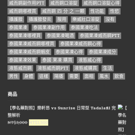
威而鋼副作用PTT
威而鋼口溶錠
威而鋼口溶錠心得
威而鋼哪裡買
威而鋼 四 分 之 一顆
性功能
性慾
攝護腺
攝護腺發炎
服用
樂威壯口溶錠
沒有
泰國果凍
泰國果凍副作用
泰國果凍吃法
泰國果凍哪裡買
泰國果凍喝酒
泰國果凍威而鋼PTT
泰國果凍威而鋼哪裡買
泰國果凍威而鋼心得
泰國果凍威而鋼蝦皮
泰國果凍心得
泰國果凍成分
泰國果凍效果
泰國 果凍 購買
液態威心得
液態威而鋼
液態威而鋼PTT
液態威購買
生活
男性
身體
這樣
陽痿
需要
面相
風水
飲食
商品
【學名藥對照】樂軒昂 vs Sunrise 日常型 Tadalafil 完
整解析
原
目
NT$
3,000
NT$
1,500
始
前