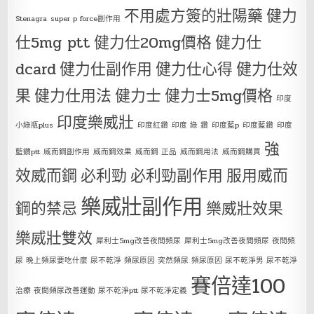
不用處方簽的壯陽藥
健力
Stenagra
super p force副作用
仕5mg ptt
健力仕20mg價格
健力仕
dcard
健力仕副作用
健力仕心得
健力仕效
果
健力仕用法
健力士
健力士5mg價格
印度
印度樂威壯
小綠瓶plus
印度紅鑽
印度 綠 鑽
印度藍p
印度藍鑽
印度
強
藍鑽ptt
威而鋼副作用
威而鋼效果
威而鋼 正品
威而鋼用法
威而鋼購買
效威而鋼
必利勁
必利勁副作用
服用威而
樂威壯副作用
鋼的禁忌
樂威壯效果
樂威壯雙效
犀利士5mg改善夜間頻尿
犀利士5mg改善夜間頻尿 夜間頻
尿 晚上頻尿要吃什麼 尿不乾淨 頻尿原因 突然頻尿 頻尿原因 尿不乾淨男 尿不乾淨
賽倍達100
治療 夜間頻尿改善運動 尿不乾淨ptt 尿不乾淨定義