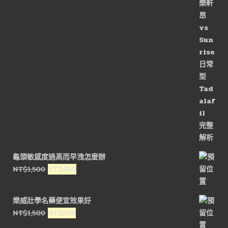
價
價
格：
格：
NT$3,000。
NT$1,500。
龜頭敏感度過高而早洩怎麼辦
原
目
NT$
1,500
NT$
900
始
前
價
價
樂威壯學名藥便宜效果好
格：
格：
原
目
NT$
1,500
NT$
800
NT$1,500。
NT$900。
始
前