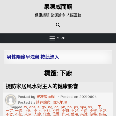
Skip
果凍威而鋼
to
content
健康議題 談運論命 人際互動
MENU
男性陽痿早洩藥:按此進入
標籤:
下廚
提防家居風水對主人的健康影響
Posted by
果凍威而鋼
Posted on
20210604
Posted in
談運論命
,
風水地理
Tagged
av
,
dha
,
e
,
go
,
ng
,
oo
,
ph
,
po
,
ps
,
spa
,
vs
,
一下
,
一定
,
一流
,
下廚
,
不下
,
不利
,
不在
,
不夠
,
不好
,
不潔
,
不然
,
不能
,
不要
,
不起
,
人易
,
人體
,
代表
,
位置
,
作用
,
使用
,
來說
,
便秘
,
保持
,