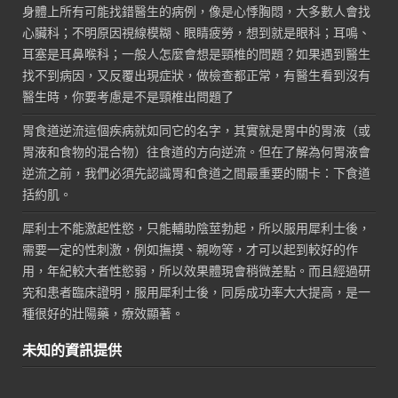
身體上所有可能找錯醫生的病例，像是心悸胸悶，大多數人會找
心臟科；不明原因視線模糊、眼睛疲勞，想到就是眼科；耳鳴、
耳塞是耳鼻喉科；一般人怎麼會想是頸椎的問題？如果遇到醫生
找不到病因，又反覆出現症狀，做檢查都正常，有醫生看到沒有
醫生時，你要考慮是不是頸椎出問題了
胃食道逆流這個疾病就如同它的名字，其實就是胃中的胃液（或
胃液和食物的混合物）往食道的方向逆流。但在了解為何胃液會
逆流之前，我們必須先認識胃和食道之間最重要的關卡：下食道
括約肌。
犀利士不能激起性慾，只能輔助陰莖勃起，所以服用犀利士後，
需要一定的性刺激，例如撫摸、親吻等，才可以起到較好的作
用，年紀較大者性慾弱，所以效果體現會稍微差點。而且經過研
究和患者臨床證明，服用犀利士後，同房成功率大大提高，是一
種很好的壯陽藥，療效顯著。
未知的資訊提供