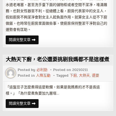
水道老堵塞，甚至洗手臺下面的儲物柜或者空間不潔凈，堆滿雜
務，也對女性器官不利。從總體上看，廚房代表家中的女主人，
假如廚房不夠潔凈會對女主人起負面作用。就算女主人從不下廚
做飯，也時常在廚房里面做些事，使廚房保持整潔干凈對自己的
運勢會有匡助。
提
閱讀完整文章
防
家
居
風
水
大熱天下廚，老公還要挑剔我媽都不是這樣煮
對
主
人
Posted by
必利勁
Posted on
20210211
的
Posted in
人際互動
Tagged
下廚
,
大熱天
,
還要
健
康
影
響
「這盤豆子怎麼煮得這麼軟爛，如果是我媽煮的才不是長這
樣。」「為什麼煮魚要加九層塔…
大
閱讀完整文章
熱
天
下