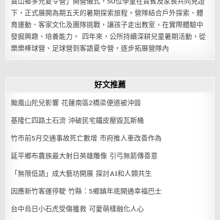
寶山鄉多元夏令營」開營儀式，50位學童在貴賓及家長共同見證
下，正式展開為期五天的暑期探索旅程。營隊結合戶外探索、體
育運動、客家文化及團隊挑戰，讓孩子走出教室，在實際體驗中
發掘興趣、培養能力。 四年來，公所持續深耕兒童暑期活動，從
樂樂棒球營、足球營到客語夏令營，逐步拓展營隊內
好文推薦
颱風山陀兒影響 花蓮南區2橋梁便道被沖毀
基隆仁四路土石流 沖破民宅鐵皮壓毀瓦斯桶
竹市前5月交通事故死亡數增 市府推人車改善作為
延平鄉布農族最大射日英雄雕像 引弓無箭傳善意
「無限低語」成大藝坊開展 探討AI和人類共生
因應新竹客運停駛 竹縣：5鄉鎮年底開通幸福巴士
台中烏日小石虎受傷獲救 可愛萌樣融化人心