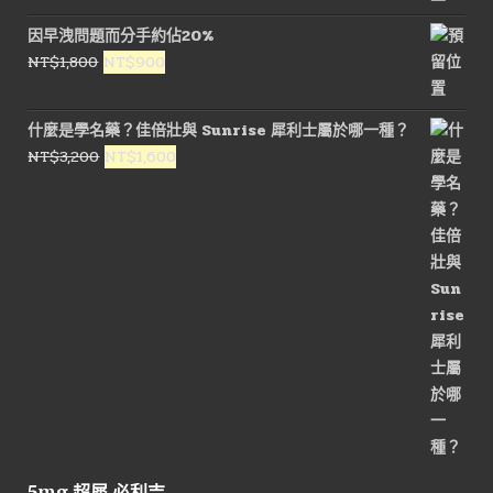
價
價
因早洩問題而分手約佔20%
格：
格：
原
目
NT$
1,800
NT$
900
NT$1,500。
NT$800。
始
前
價
價
什麼是學名藥？佳倍壯與 Sunrise 犀利士屬於哪一種？
格：
格：
原
目
NT$
3,200
NT$
1,600
NT$1,800。
NT$900。
始
前
價
價
格：
格：
NT$3,200。
NT$1,600。
5mg 超犀 必利吉