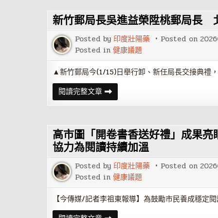
哥
沂
新竹郵局長吳進益榮陞桃郵局長 
偉
拍
MV
Posted by
印度壯陽藥
Posted on
2026
有
一
Posted in
健康議題
剎
那
被
▲新竹郵局今(1/15)日舉行卸、新任局長交接典禮
電
暈
新
閱讀完整文章
竹
郵
局
長
吳
高市圖「開卷書香送好禮」成果亮眼
進
益
協力為閱讀持續加溫
榮
陞
桃
Posted by
印度壯陽藥
Posted on
2026
郵
Posted in
健康議題
局
長
北
【今傳媒/記者李祖東報導】為鼓勵市民養成穩定閱
郵
副
局