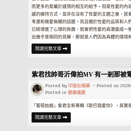
而更多的是屬於感情的相互的給予。但是性愛的內
感的維持方式，並非在沒有了性愛的主題之後，就
考慮和做愛無關的話題。而且關於性愛的品質和人
已經增進了心理的負擔，就會把性愛的高潮當成一
出幾乎是相同的見解，那就是人們因為具體的環境
怎
閱讀完整文章
樣
插
入
才
能
紫君找帥哥沂偉拍MV 有一剎那被
讓
她
更
Posted by
印度壯陽藥
Posted on
2026
爽
更
Posted in
健康議題
刺
激？
「葡萄姑娘」紫君全新專輯《歐巴我愛你》，其實
紫
閱讀完整文章
君
找
帥