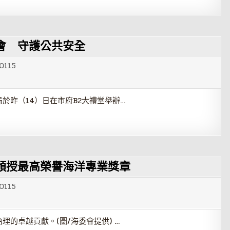
會 守護公共安全
0115
於昨（14）日在市府B2大禮堂舉辦…
頒授最高榮譽海洋專業獎章
0115
的卓越貢獻。(圖/海委會提供) …