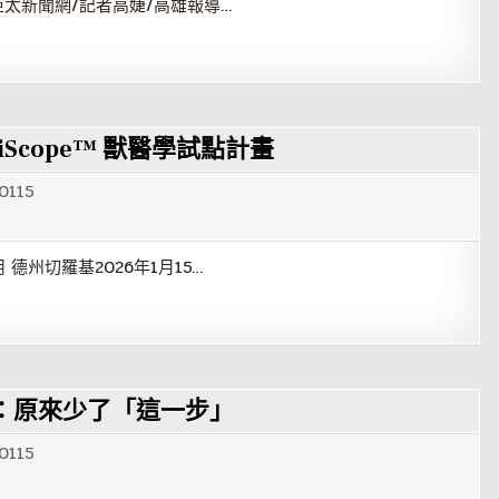
亞太新聞網/記者高婕/高雄報導…
出 aiScope™ 獸醫學試點計畫
0115
德州切羅基2026年1月15…
：原來少了「這一步」
0115