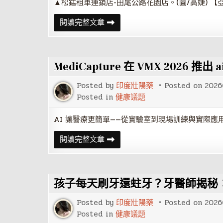
癌
▲松錳租車連鎖店-田尾公路花園店。(圖/高婕) 【
症
病
松
閱讀完整文章
人
錳
保
租
留
車
生
低
育
碳
力
MediCapture 在 VMX 2026 推
旅
遊
體
Posted by
印度壯陽藥
Posted on
2026
驗
漫
Posted in
健康議題
遊
田
尾
AI 讓醫療更簡單——從實驗室到現場訓練與實際應用 
公
路
MediCapture
閱讀完整文章
花
在
園
VMX
2026
推
出
孩子每天刷牙還蛀牙？牙醫師揭秘
aiScope™
獸
醫
Posted by
印度壯陽藥
Posted on
2026
學
試
Posted in
健康議題
點