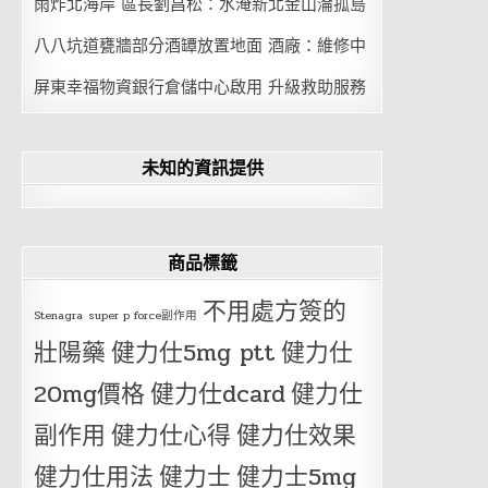
雨炸北海岸 區長劉昌松：水淹新北金山淪孤島
八八坑道甕牆部分酒罈放置地面 酒廠：維修中
屏東幸福物資銀行倉儲中心啟用 升級救助服務
未知的資訊提供
商品標籤
不用處方簽的
Stenagra
super p force副作用
壯陽藥
健力仕5mg ptt
健力仕
20mg價格
健力仕dcard
健力仕
副作用
健力仕心得
健力仕效果
健力仕用法
健力士
健力士5mg