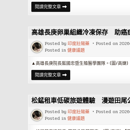
私
會
協
海
閱讀完整文章
守
力
委
護
為
會
公
閱
副
共
讀
主
安
持
委
全
續
高雄長庚卵巢組織冷凍保存 助癌
黃
加
向
溫
文
Posted by
印度壯陽藥
Posted on
2026
卸
任
Posted in
健康議題
海
委
會
▲高雄長庚院長藍國忠暨生殖醫學團隊。(圖/高婕) 
頒
授
高
閱讀完整文章
最
雄
高
長
榮
庚
譽
卵
海
巢
洋
松錳租車低碳旅遊體驗 漫遊田尾
組
專
織
業
冷
獎
Posted by
印度壯陽藥
Posted on
2026
凍
章
保
Posted in
健康議題
存
助