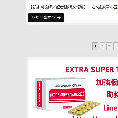
計
畫
【健康醫療網／記者陳靖安報導】一名6歲女童小玉
孩
閱讀完整文章
子
每
天
刷
牙
還
文
蛀
1
2
3
..
牙？
章
牙
醫
分
師
揭
頁
秘：
原
來
少
了
「這
一
步」