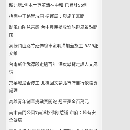
新北增1例本土登革熱在中和 已累計56例
桃園中正路冒坑洞 捷運局：與施工無關
颱風山陀兒來襲 台中農民搶收漁船避風景點關
閉
高捷岡山路竹延伸線車道明溝加蓋施工 8/26起
交維
台南新化武德殿走過百年 深度導覽走讀人文風
情
京華城是否停工 北檢回文請北市府自行依職責
處理
高雄青年創業挑戰賽開跑 冠軍獎金百萬元
南市南門公園7南洋杉移除惹議 市府：確有安
全疑慮