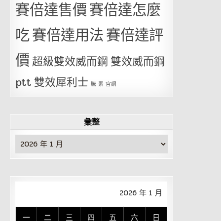
賽倍達售價
賽倍達怎麼
吃
賽倍達用法
賽倍達評
價
超級雙效威而鋼
雙效威而鋼
ptt
雙效犀利士
騰 素 官網
彙整
彙
整
2026 年 1 月
一
二
三
四
五
六
日