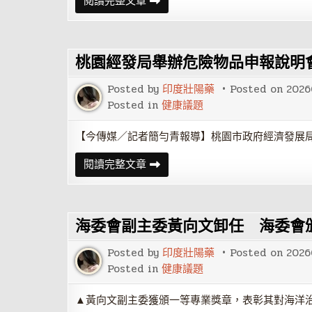
高
閱讀完整文章
長
市
沈
圖
佛
「開
龍
卷
接
書
任
桃園經發局舉辦危險物品申報說明
香
竹
送
郵
好
Posted by
印度壯陽藥
Posted on
2026
局
禮」
長
成
Posted in
健康議題
果
亮
眼
【今傳媒／記者簡勻青報導】桃園市政府經濟發展局
去
年
桃
閱讀完整文章
度
園
借
經
書
發
集
局
點
舉
兌
海委會副主委黃向文卸任 海委會
辦
換
危
近
險
2
Posted by
印度壯陽藥
Posted on
2026
物
萬
品
Posted in
健康議題
份
申
好
報
禮
說
▲黃向文副主委獲頒一等專業獎章，表彰其對海洋治理
公
明