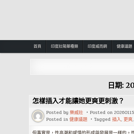
Skip
to
content
首頁
印度壯陽藥種類
印度威而鋼
健康議題
男性陽痿早洩藥:按此進入
日期:
20
怎樣插入才能讓她更爽更刺激？
Posted by
樂威壯
Posted on
2026011
Posted in
健康議題
Tagged
插入
,
更爽
但事實是，性高潮和感情的形成與發展是一樣的。