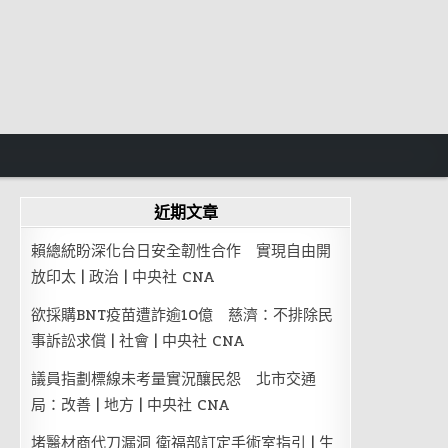
近期文章
賴總統盼深化台日安全韌性合作 實現自由開
放印太 | 政治 | 中央社 CNA
欲採購BNT疫苗遭詐逾10億 慈濟：不排除民
事訴訟求償 | 社會 | 中央社 CNA
議員指劃標線未考量實況釀民怨 北市交通
局：改善 | 地方 | 中央社 CNA
堵醫材商代刀漏洞 衛福部訂定手術室指引 | 生