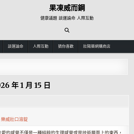
果凍威而鋼
健康議題 談運論命 人際互動
談運論命
人際互動
猜你喜歡
壯陽藥網購商店
26 年 1 月 15 日
5
,
樂威壯口溶錠
性愛的感覺不僅是一種純粹的生理感覺或是技術層面上的東西，