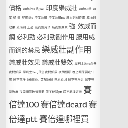
價格
印度樂威壯
印度小綠瓶plus
印度紅鑽
印
度 綠 鑽
印度藍p
印度藍鑽
印度藍鑽ptt
威而鋼副作用
威而鋼
強 效威而
效果
威而鋼 正品
威而鋼用法
威而鋼購買
鋼
必利勁
必利勁副作用
服用威
樂威壯副作用
而鋼的禁忌
樂威壯效果
樂威壯雙效
犀利士5mg改善
夜間頻尿
犀利士5mg改善夜間頻尿 夜間頻尿 晚上頻尿要吃什
麼 尿不乾淨 頻尿原因 突然頻尿 頻尿原因 尿不乾淨男 尿不乾
賽
淨治療 夜間頻尿改善運動 尿不乾淨ptt 尿不乾淨定義
倍達100
賽倍達dcard
賽
倍達ptt
賽倍達哪裡買