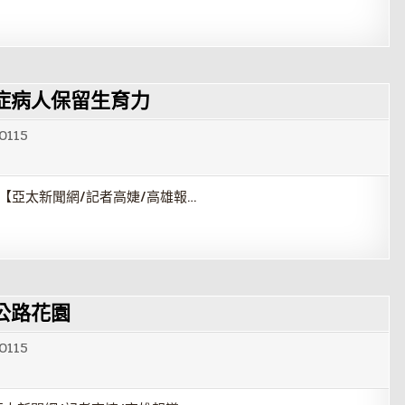
症病人保留生育力
0115
【亞太新聞網/記者高婕/高雄報…
公路花園
0115