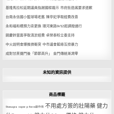
基隆馬拉松延期議員指謝國樑裁示 市府批造謠要求道歉
台南永信國小籃球場老舊 陳亭妃爭取經費改善
永和福和橋預力梁更換 環河東路9/12起調撥通行
饒慶鈴當面爭取清淤經費 卓榮泰盼立委支持
中火說明會爆推擠衝突 中市議會藍綠互控暴力
成對甘蔗擺門後「節節高升」 金門傳統漸凋零
未知的資訊提供
商品標籤
不用處方簽的壯陽藥
健力
Stenagra
super p force副作用