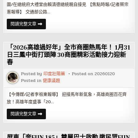
圖/在總統府大禮堂由賴清德總統親自接見 【焦點時報/記者蔡宗
憲報導】 交通部公路…
身
閱讀完整文章
障
不
設
限！
高
「2026高雄過好年」全市商圈熱馬年！ 1月31
雄
監
日三鳳中街打頭陣 30商圈精彩活動接力迎新
理
春
所
陳
堂
Posted by
印度壯陽藥
Posted on
20260120
昇
首
Posted in
健康議題
創
AI
監
【今傳媒/記者李祖東報導】 迎接馬年新氣象，高雄商圈百花齊
理
獲
放！高雄年度盛事「20…
總
統
「2026
閱讀完整文章
讚
高
「不
雄
簡
過
單」
好
年」
屏東「奔FUN 185」雙層巴士啟動 邀民眾FUN