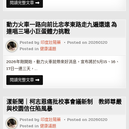
路
三
閱讀完整文章
集
井
章
海
拿
洋
好
郵
禮！
輪
動力火車一路向前比忠孝東路走九遍還遠 為
富
士
連唱三場小巨蛋體力挑戰
號
率
Posted by
印度壯陽藥
Posted on
20260120
先
登
Posted in
健康議題
場
今
年
2026年剛開始，動力火車就帶來好消息，宣布將於5月15、16、
首
艘
17日一連三天，…
首
航
郵
動
閱讀完整文章
輪
力
駛
火
抵
車
高
一
雄
路
漾新聞｜柯志恩痛批校事會議新制 教師尊嚴
港
向
前
與校園信任陷風暴
比
忠
Posted by
印度壯陽藥
Posted on
20260120
孝
東
Posted in
健康議題
路