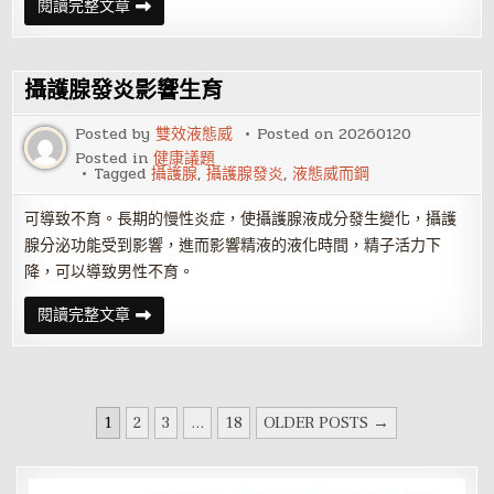
化
引
閱讀完整文章
石
領
探
「超
險
清
成
晰」
果
時
攝護腺發炎影響生育
驚
代：
艷
高
登
德
Posted by
雙效液態威
Posted on
20260120
場
智
Posted in
健康議題
感
Tagged
攝護腺
,
攝護腺發炎
,
液態威而鋼
ApexVision
技
術
可導致不育。長期的慢性炎症，使攝護腺液成分發生變化，攝護
解
碼
腺分泌功能受到影響，進而影響精液的液化時間，精子活力下
降，可以導致男性不育。
攝
閱讀完整文章
護
腺
發
炎
影
響
文
生
1
2
3
...
18
OLDER POSTS →
育
章
分