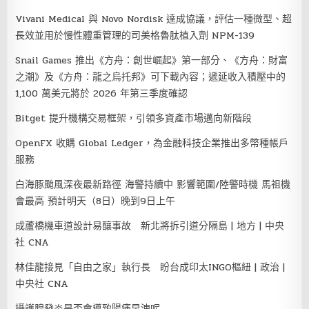
Vivani Medical 與 Novo Nordisk 達成協議，評估一種微型、超
長效並用於慢性體重管理的司美格魯肽植入劑 NPM-139
Snail Games 推出《方舟：創世崛起》第一部分、《方舟：財富
之潮》及《方舟：龍之烏托邦》可下載內容；遞延收入積壓中的
1,100 萬美元將於 2026 年第三季度確認
Bitget 提升機構交易框架，引領多資產市場邁向新階段
OpenFX 收購 Global Ledger，為金融科技企業推出多幣種帳戶
服務
白海豚颱風深夜最新路徑 海警持續中 影響範圍/陸警時機 馬祖機
會最高 預計明天（8日）晚到9日上午
成蘆橋機車道設計易釀事故 新北將拆引道分隔島 | 地方 | 中央
社 CNA
林佳龍接見「自由之家」執行長 盼台成印太INGO樞紐 | 政治 |
中央社 CNA
攝護腺發炎是否會導致陽痿早洩呢