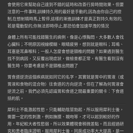
會使用它來幫助自己達到不錯的延時和改善行房時間效果。但要
注意的一件事時,訓練持久用的最好是手動的,因為由你自己的控
制,在想射精時馬上暫停,這樣的漸進訓練才是真正對持久有效的,
若是電動型的,你無法即時停止,那恐怕會加速早洩的情況
身體上所有可能找錯醫生的病例，像是心悸胸悶，大多數人會找
心臟科；不明原因視線模糊、眼睛疲勞，想到就是眼科；耳鳴、
耳塞是耳鼻喉科；一般人怎麼會想是頸椎的問題？如果遇到醫生
找不到病因，又反覆出現症狀，做檢查都正常，有醫生看到沒有
醫生時，你要考慮是不是頸椎出問題了
胃食道逆流這個疾病就如同它的名字，其實就是胃中的胃液（或
胃液和食物的混合物）往食道的方向逆流。但在了解為何胃液會
逆流之前，我們必須先認識胃和食道之間最重要的關卡：下食道
括約肌。
犀利士不能激起性慾，只能輔助陰莖勃起，所以服用犀利士後，
需要一定的性刺激，例如撫摸、親吻等，才可以起到較好的作
用，年紀較大者性慾弱，所以效果體現會稍微差點。而且經過研
究和患者臨床證明，服用犀利士後，同房成功率大大提高，是一