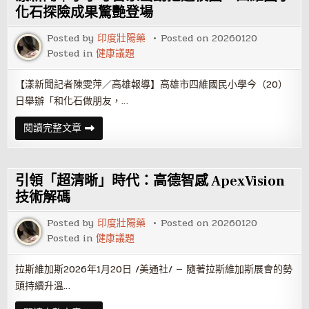
遇
暴
上
化石探險成果驚艷登場
籃
球
Posted by
印度壯陽藥
Posted on
20260120
熱
血
Posted in
健康議題
開
打
旗
【漾新聞記者陳雯萍／高雄報導】高雄市四維國民小學今（20）
津
中
日舉辦「和化石做朋友，…
小
學
三
漾
閱讀完整文章
對
新
三
聞
賽
｜
掀
小
青
小
引領「超清晰」時代：高德智感 ApexVision
春
考
浪
古
技術解碼
潮
家
出
Posted by
印度壯陽藥
Posted on
20260120
動
挖
Posted in
健康議題
進
校
園
拉斯維加斯2026年1月20日 /美通社/ — 隨著拉斯維加斯展會的勢
四
維
頭持續升溫…
國
小