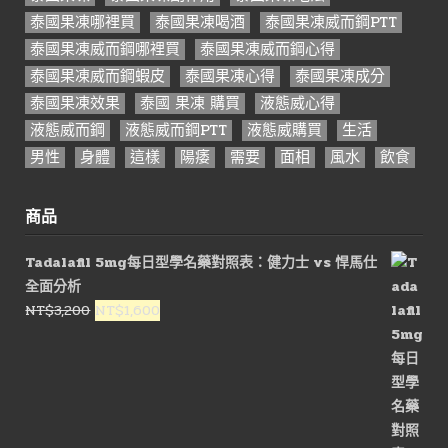
泰國果凍哪裡買
泰國果凍喝酒
泰國果凍威而鋼PTT
泰國果凍威而鋼哪裡買
泰國果凍威而鋼心得
泰國果凍威而鋼蝦皮
泰國果凍心得
泰國果凍成分
泰國果凍效果
泰國 果凍 購買
液態威心得
液態威而鋼
液態威而鋼PTT
液態威購買
生活
男性
身體
這樣
陽痿
需要
面相
風水
飲食
商品
Tadalafil 5mg每日型學名藥對照表：健力士 vs 悍馬仕
全面分析
原
目
NT$
3,200
NT$
1,600
始
前
價
價
格：
格：
NT$3,200。
NT$1,600。