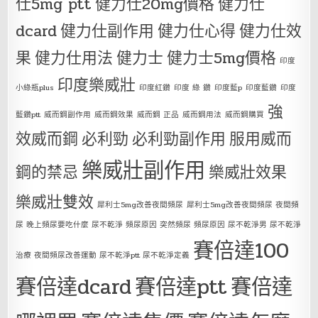
仕5mg ptt
健力仕20mg價格
健力仕
dcard
健力仕副作用
健力仕心得
健力仕效
果
健力仕用法
健力士
健力士5mg價格
印度
印度樂威壯
小綠瓶plus
印度紅鑽
印度 綠 鑽
印度藍p
印度藍鑽
印度
強
藍鑽ptt
威而鋼副作用
威而鋼效果
威而鋼 正品
威而鋼用法
威而鋼購買
效威而鋼
必利勁
必利勁副作用
服用威而
樂威壯副作用
鋼的禁忌
樂威壯效果
樂威壯雙效
犀利士5mg改善夜間頻尿
犀利士5mg改善夜間頻尿 夜間頻
尿 晚上頻尿要吃什麼 尿不乾淨 頻尿原因 突然頻尿 頻尿原因 尿不乾淨男 尿不乾淨
賽倍達100
治療 夜間頻尿改善運動 尿不乾淨ptt 尿不乾淨定義
賽倍達dcard
賽倍達ptt
賽倍達