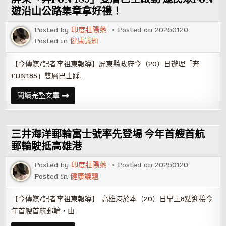
全
市
遊沿山公路集章拿好禮！
商
圈
Posted by
印度壯陽藥
Posted on
20260120
熱
馬
Posted in
健康議題
年！
1
月
【今傳媒/記者李祖東報導】屏東縣政府今（20）日辦理「奔
31
日
FUN185」雙層巴士踩…
三
鳳
中
屏
閱讀完整文章
街
東
打
「奔
頭
FUN
陣
185」
30
雙
三井海洋郵輪富士號率先登場 今年首艘首航
商
層
圈
巴
郵輪駛抵高雄港
精
士
彩
啟
活
Posted by
印度壯陽藥
Posted on
20260120
動
動
邀
Posted in
健康議題
接
民
力
眾
迎
FUN
【今傳媒/記者李祖東報導】 高雄港於本（20）日早上8點迎接今
新
遊
春
沿
年首艘首航郵輪，由…
山
公