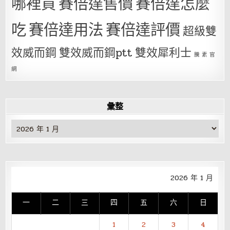
哪裡買
賽倍達售價
賽倍達怎麼
吃
賽倍達用法
賽倍達評價
超級雙
效威而鋼
雙效威而鋼ptt
雙效犀利士
騰 素 官
網
彙整
彙
整
2026 年 1 月
一
二
三
四
五
六
日
1
2
3
4