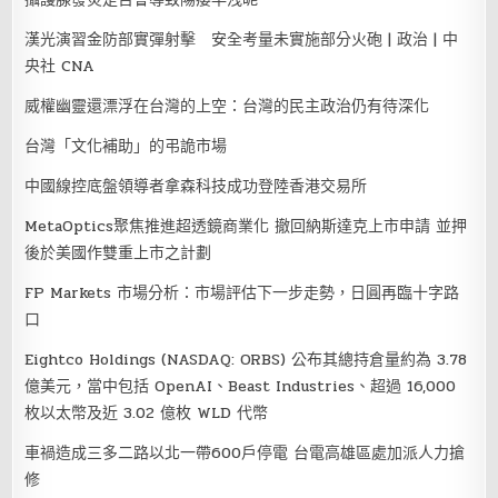
漢光演習金防部實彈射擊 安全考量未實施部分火砲 | 政治 | 中
央社 CNA
威權幽靈還漂浮在台灣的上空：台灣的民主政治仍有待深化
台灣「文化補助」的弔詭市場
中國線控底盤領導者拿森科技成功登陸香港交易所
MetaOptics聚焦推進超透鏡商業化 撤回納斯達克上市申請 並押
後於美國作雙重上市之計劃
FP Markets 市場分析：市場評估下一步走勢，日圓再臨十字路
口
Eightco Holdings (NASDAQ: ORBS) 公布其總持倉量約為 3.78
億美元，當中包括 OpenAI、Beast Industries、超過 16,000
枚以太幣及近 3.02 億枚 WLD 代幣
車禍造成三多二路以北一帶600戶停電 台電高雄區處加派人力搶
修