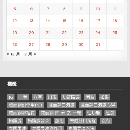
5
6
7
8
9
10
11
12
13
14
15
16
17
18
19
20
21
22
23
24
25
26
27
28
29
30
31
« 12 月
2 月 »
標籤
IG
一種
八字
出現
功能障礙
因為
如果
威而鋼副作用PTT
威而鋼口溶錠
威而鋼口溶錠心得
威而鋼哪裡買
威而鋼 四 分 之 一顆
性功能
性慾
攝護腺
攝護腺發炎
服用
樂威壯口溶錠
沒有
泰國果凍
泰國果凍副作用
泰國果凍吃法