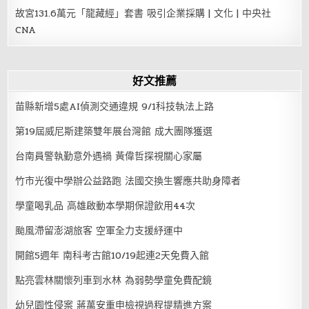
故宮131.6萬元「龍藏經」套書 吸引企業採購 | 文化 | 中央社
CNA
好文推薦
苗縣新增5處AI偵測交通違規 9/1科技執法上路
第19屆威尼斯建築雙年展台灣館 成大團隊獲選
台南員警執勤意外遇禍 黃偉哲探視關心家屬
竹市光復中學辦公益路跑 法國交換生響應共助身障者
學童喝乳品 高雄啟動本學期保證飲用44次
颱風滯留澎湖旅客 空軍全力支援紓運中
開館5週年 南科考古館10/19起連2天免費入館
點亮雲林關懷列車到水林 為弱勢學童免費配鏡
幼兒園性侵案 蔣萬安重申檢視過程提精進方案