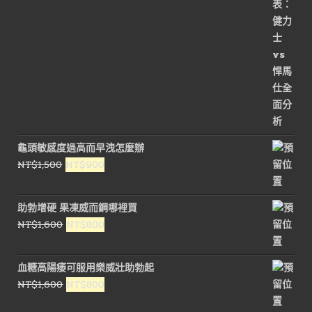
龜頭敏感度過高而早洩怎麼辦
原
目
NT$
1,500
NT$
900
始
前
價
價
助勃增硬 果凍威而鋼哪裡買
格：
格：
原
目
NT$
1,600
NT$
800
NT$1,500。
NT$900。
始
前
價
價
血糖高陽痿可服用樂威壯助勃起
格：
格：
原
目
NT$
1,600
NT$
800
NT$1,600。
NT$800。
始
前