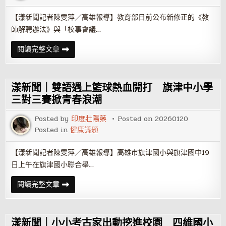
走
九
【漾新聞記者陳雯萍／高雄報導】教育部日前公布新修正的《教
遍
還
師解聘辦法》與「校事會議…
遠
為
連
漾
閱讀完整文章
唱
新
三
聞
場
｜
小
柯
巨
志
漾新聞｜雙語遇上籃球熱血開打 旗津中小學
蛋
恩
體
痛
三對三賽掀青春浪潮
力
批
挑
校
戰
Posted by
印度壯陽藥
Posted on
20260120
事
會
Posted in
健康議題
議
新
制
【漾新聞記者陳雯萍／高雄報導】高雄市旗津國小與旗津國中19
教
師
日上午在旗津國小聯合舉…
尊
嚴
與
漾
閱讀完整文章
校
新
園
聞
信
｜
任
雙
陷
語
漾新聞｜小小考古家出動挖進校園 四維國小
風