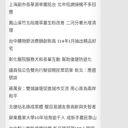
上海副市長華源率團抵台 北市低調接機不多回
應
鳳山溪竹北段雜草叢生盼改善 二河分署允增清
理
台中購物節消費額創新高 114年1月抽出精品好
宅
彰化醫院服務犬和長輩互動 幫助復健防退化
議員指公告雙向行駛卻開民眾罰單 新北：應遵
號誌
蔣萬安：雙城論壇促進城市交流 用心是為兩岸
和平
北捷站名換成黑體 醒目易讀友善高齡與失智者
屏東農業大學10年培育逾千人 成新手農民靠山