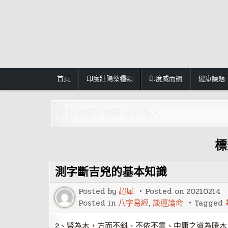
Skip
to
content
首頁
印度壯陽藥種類
印度威而鋼
健康議題
男性陽痿早洩藥:按此進入
標
測字斷吉兇的基本知識
Posted by
超犀
Posted on
20210214
Posted in
八字易經
,
談運論命
Tagged
2、豎為木，方而不斜、不依不靠、中庸之道為暖