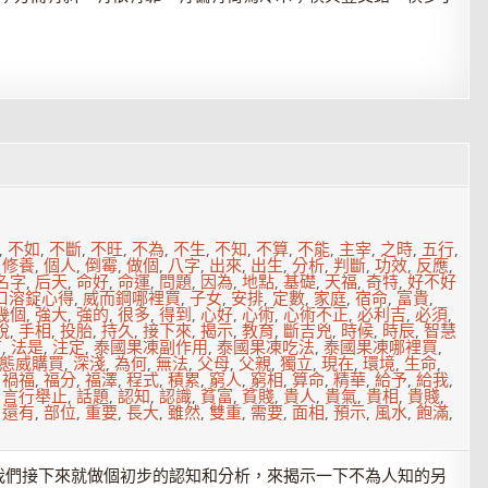
,
不如
,
不斷
,
不旺
,
不為
,
不生
,
不知
,
不算
,
不能
,
主宰
,
之時
,
五行
,
,
修養
,
個人
,
倒霉
,
做個
,
八字
,
出來
,
出生
,
分析
,
判斷
,
功效
,
反應
,
名字
,
后天
,
命好
,
命運
,
問題
,
因為
,
地點
,
基礎
,
天福
,
奇特
,
好不好
口溶錠心得
,
威而鋼哪裡買
,
子女
,
安排
,
定數
,
家庭
,
宿命
,
富貴
,
幾個
,
強大
,
強的
,
很多
,
得到
,
心好
,
心術
,
心術不正
,
必利吉
,
必須
,
說
,
手相
,
投胎
,
持久
,
接下來
,
揭示
,
教育
,
斷吉兇
,
時候
,
時辰
,
智慧
有
,
法是
,
注定
,
泰國果凍副作用
,
泰國果凍吃法
,
泰國果凍哪裡買
,
態威購買
,
深淺
,
為何
,
無法
,
父母
,
父親
,
獨立
,
現在
,
環境
,
生命
,
,
禍福
,
福分
,
福澤
,
程式
,
積累
,
窮人
,
窮相
,
算命
,
精華
,
給予
,
給我
,
,
言行舉止
,
話題
,
認知
,
認識
,
貧富
,
貧賤
,
貴人
,
貴氣
,
貴相
,
貴賤
,
,
還有
,
部位
,
重要
,
長大
,
雖然
,
雙重
,
需要
,
面相
,
預示
,
風水
,
飽滿
,
我們接下來就做個初步的認知和分析，來揭示一下不為人知的另