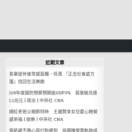
近期文章
長輩退休後常感孤獨、低落 「正念社會處方
箋」找回生活樂趣
116年度國防預算預期逾GDP3% 首度破兆達
1.1兆元 | 政治 | 中央社 CNA
網紅老爸父親節特映 王識賢享女兒愛心晚餐
感幸福 | 娛樂 | 中央社 CNA
張皓崴不擔心首打點遲到 追隨陳傑憲軌跡成