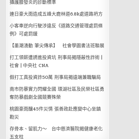
攝護腺發炎的診斷標準
連日豪大雨造成五峰大鹿林道6.8k處道路坍方
小客車逆向行駛涉違反《道路交通管理處罰條
例》可處罰鍰
【墨潮湧動 筆尖傳承】 社會學園書法班聯展
打工領薪遭誘進投資坑 刑事局揭隱蔽性詐術 |
社會 | 中央社 CNA
假打工真投資詐50萬 刑事局揭遠端兼職騙局
南市防暴實力閃耀全國 環湖社區及民榮社區勇
奪防暴戲劇全國競賽殊榮
桃園豪雨釀45件災情 張善政赴應變中心坐鎮
勘災
存骨本、留肌力～ 台中慈濟醫院揭健康老化
五支柱