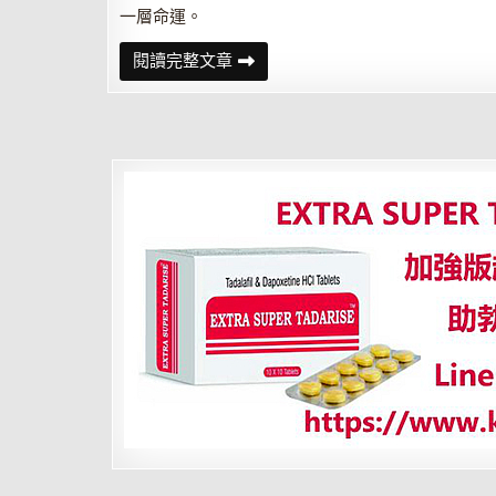
一層命運。
你
閱讀完整文章
所
不
知
道
的
命
運
的
另
一
面