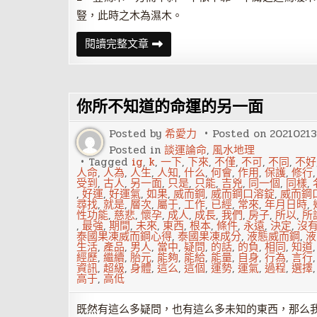
豎，此時之木為濕木。
測
閱讀完整文章
字
斷
吉
兇
的
你所不知道的命運的另一面
基
本
知
Posted by
希愛力
Posted on
20210213
識
Posted in
談運論命
,
風水地理
Tagged
ig
,
k
,
一下
,
下來
,
不僅
,
不可
,
不同
,
不好
人命
,
人為
,
人生
,
人知
,
什么
,
何會
,
作用
,
保護
,
修行
受到
,
古人
,
另一面
,
只是
,
只能
,
吉兇
,
同一個
,
同樣
,
,
好運
,
好運氣
,
如果
,
威而鋼
,
威而鋼口溶錠
,
威而鋼
尋找
,
就是
,
層次
,
屬于
,
工作
,
已經
,
常來
,
年月日時
,
性功能
,
慈悲
,
懷孕
,
成人
,
成長
,
我們
,
房子
,
所以
,
所
,
最強
,
期間
,
未來
,
東西
,
根本
,
條件
,
永遠
,
決定
,
沒
泰國果凍威而鋼心得
,
泰國果凍成分
,
液態威而鋼
,
液
生活
,
產品
,
男人
,
當中
,
疑問
,
的話
,
的負
,
相同
,
知道
經歷
,
繼續
,
胎元
,
能夠
,
能給
,
能量
,
自身
,
行為
,
言行
資訊
,
超級
,
身體
,
這么
,
這個
,
運勢
,
運氣
,
過程
,
選擇
高于
,
高低
既然有這么多疑問，也有這么多未知的東西，那么