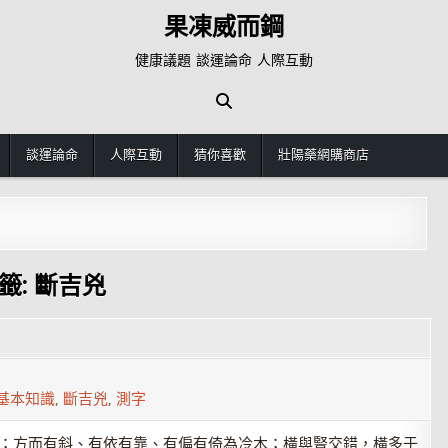
果凍威而鋼
健康議題 談運論命 人際互動
談運論命
人際互動
猜你喜歡
壯陽藥網購商店
籤:
斷吉兇
基本知識
,
斷吉兇
,
測字
木；方而有斜、有依有靠、有偏有倚為冷木；橫與豎交錯，橫多于