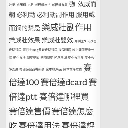
強 效威而
效果
威而鋼 正品
威而鋼用法
威而鋼購買
鋼
必利勁
必利勁副作用
服用威
樂威壯副作用
而鋼的禁忌
樂威壯效果
樂威壯雙效
犀利士5mg改善
夜間頻尿
犀利士5mg改善夜間頻尿 夜間頻尿 晚上頻尿要吃什
麼 尿不乾淨 頻尿原因 突然頻尿 頻尿原因 尿不乾淨男 尿不乾
賽
淨治療 夜間頻尿改善運動 尿不乾淨ptt 尿不乾淨定義
倍達100
賽倍達dcard
賽
倍達ptt
賽倍達哪裡買
賽倍達售價
賽倍達怎麼
吃
賽倍達用法
賽倍達評