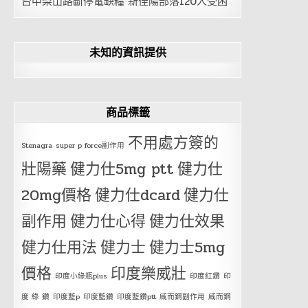
台中梨山路斷停電缺糧 新佳陽部落120人受困
未知的資訊提供
商品標籤
不用處方簽的
Stenagra
super p force副作用
壯陽藥
健力仕5mg ptt
健力仕
20mg價格
健力仕dcard
健力仕
副作用
健力仕心得
健力仕效果
健力仕用法
健力士
健力士5mg
價格
印度樂威壯
印度小綠瓶plus
印度紅鑽
印
度 綠 鑽
印度藍p
印度藍鑽
印度藍鑽ptt
威而鋼副作用
威而鋼