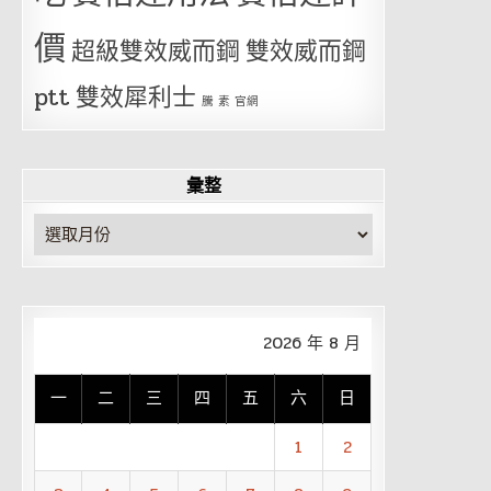
價
超級雙效威而鋼
雙效威而鋼
ptt
雙效犀利士
騰 素 官網
彙整
彙
整
2026 年 8 月
一
二
三
四
五
六
日
1
2