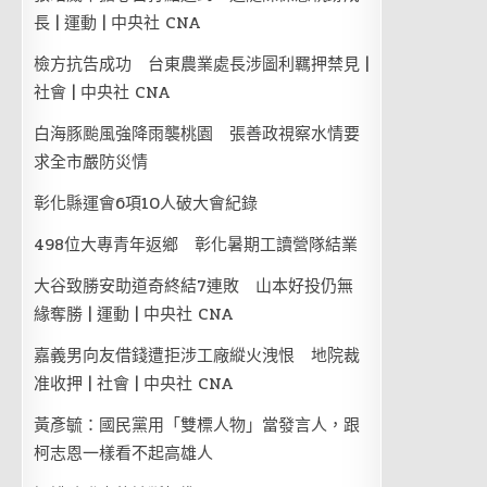
長 | 運動 | 中央社 CNA
檢方抗告成功 台東農業處長涉圖利羈押禁見 |
社會 | 中央社 CNA
白海豚颱風強降雨襲桃園 張善政視察水情要
求全市嚴防災情
彰化縣運會6項10人破大會紀錄
498位大專青年返鄉 彰化暑期工讀營隊結業
大谷致勝安助道奇終結7連敗 山本好投仍無
緣奪勝 | 運動 | 中央社 CNA
嘉義男向友借錢遭拒涉工廠縱火洩恨 地院裁
准收押 | 社會 | 中央社 CNA
黃彥毓：國民黨用「雙標人物」當發言人，跟
柯志恩一樣看不起高雄人