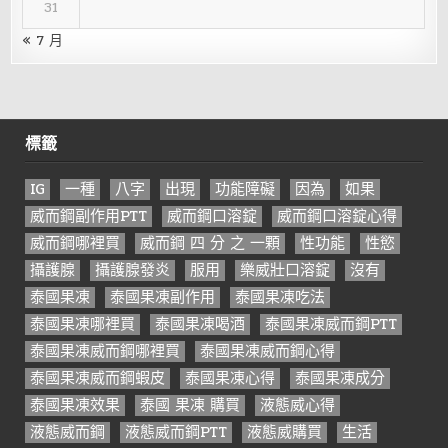
31
« 7 月
標籤
IG
一種
八字
出現
功能障礙
因為
如果
威而鋼副作用PTT
威而鋼口溶錠
威而鋼口溶錠心得
威而鋼哪裡買
威而鋼 四 分 之 一顆
性功能
性慾
攝護腺
攝護腺發炎
服用
樂威壯口溶錠
沒有
泰國果凍
泰國果凍副作用
泰國果凍吃法
泰國果凍哪裡買
泰國果凍喝酒
泰國果凍威而鋼PTT
泰國果凍威而鋼哪裡買
泰國果凍威而鋼心得
泰國果凍威而鋼蝦皮
泰國果凍心得
泰國果凍成分
泰國果凍效果
泰國 果凍 購買
液態威心得
液態威而鋼
液態威而鋼PTT
液態威購買
生活