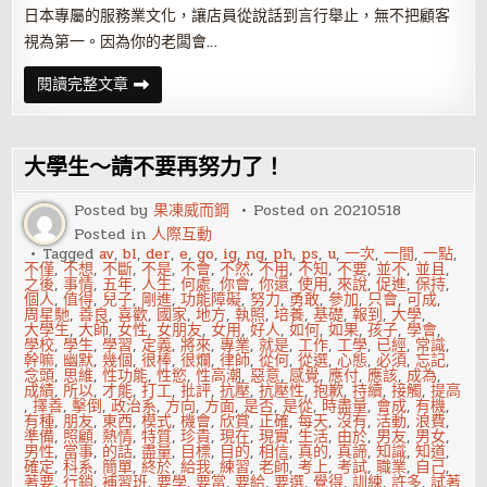
日本專屬的服務業文化，讓店員從說話到言行舉止，無不把顧客
視為第一。因為你的老闆會…
服
閱讀完整文章
務
業
心
酸：
面
大學生～請不要再努力了！
對
刁
鑽
Posted by
果凍威而鋼
Posted on
20210518
無
Posted in
人際互動
理
的
Tagged
av
,
bl
,
der
,
e
,
go
,
ig
,
ng
,
ph
,
ps
,
u
,
一次
,
一間
,
一點
,
客
不僅
,
不想
,
不斷
,
不是
,
不會
,
不然
,
不用
,
不知
,
不要
,
並不
,
並且
,
人，
之後
,
事情
,
五年
,
人生
,
何處
,
你會
,
你還
,
使用
,
來說
,
促進
,
保持
,
我
個人
,
值得
,
兒子
,
剛進
,
功能障礙
,
努力
,
勇敢
,
參加
,
只會
,
可成
,
只
周星馳
,
善良
,
喜歡
,
國家
,
地方
,
執照
,
培養
,
基礎
,
報到
,
大學
,
能
大學生
,
大師
,
女性
,
女朋友
,
女用
,
好人
,
如何
,
如果
,
孩子
,
學會
,
卑
學校
,
學生
,
學習
,
定義
,
將來
,
專業
,
就是
,
工作
,
工學
,
已經
,
常識
,
躬
幹嘛
,
幽默
,
幾個
,
很棒
,
很爛
,
律師
,
從何
,
從選
,
心態
,
必須
,
忘記
,
屈
念頭
,
思維
,
性功能
,
性慾
,
性高潮
,
惡意
,
感覺
,
應付
,
應該
,
成為
,
膝
成績
,
所以
,
才能
,
打工
,
批評
,
抗壓
,
抗壓性
,
抱歉
,
持續
,
接觸
,
提高
,
擇善
,
擊倒
,
政治系
,
方向
,
方面
,
是否
,
是從
,
時盡量
,
會成
,
有機
,
有種
,
朋友
,
東西
,
模式
,
機會
,
欣賞
,
正確
,
每天
,
沒有
,
活動
,
浪費
,
準備
,
照顧
,
熱情
,
特質
,
珍貴
,
現在
,
現實
,
生活
,
由於
,
男友
,
男女
,
男性
,
當事
,
的話
,
盡量
,
目標
,
目的
,
相信
,
真的
,
真諦
,
知識
,
知道
,
確定
,
科系
,
簡單
,
終於
,
給我
,
練習
,
老師
,
考上
,
考試
,
職業
,
自己
,
著要
,
行銷
,
補習班
,
要學
,
要當
,
要給
,
要選
,
覺得
,
訓練
,
許多
,
試著