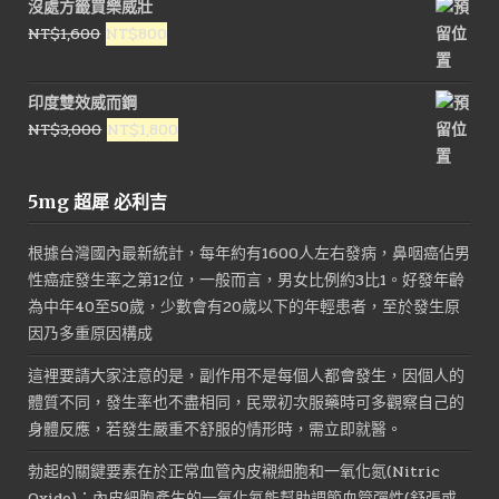
沒處方籤買樂威壯
原
目
NT$
1,600
NT$
800
始
前
價
價
印度雙效威而鋼
格：
格：
原
目
NT$
3,000
NT$
1,800
NT$1,600。
NT$800。
始
前
價
價
5mg 超犀 必利吉
格：
格：
NT$3,000。
NT$1,800。
根據台灣國內最新統計，每年約有1600人左右發病，鼻咽癌佔男
性癌症發生率之第12位，一般而言，男女比例約3比1。好發年齡
為中年40至50歲，少數會有20歲以下的年輕患者，至於發生原
因乃多重原因構成
這裡要請大家注意的是，副作用不是每個人都會發生，因個人的
體質不同，發生率也不盡相同，民眾初次服藥時可多觀察自己的
身體反應，若發生嚴重不舒服的情形時，需立即就醫。
勃起的關鍵要素在於正常血管內皮襯細胞和一氧化氮(Nitric
Oxide)；內皮細胞產生的一氧化氮能幫助調節血管彈性(舒張或