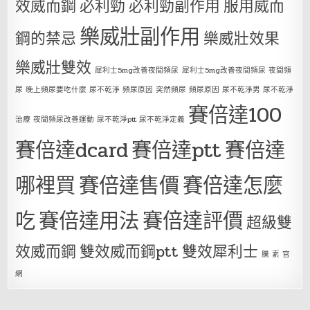
效威而鋼
必利勁
必利勁副作用
服用威而
樂威壯副作用
鋼的禁忌
樂威壯效果
樂威壯雙效
犀利士5mg改善夜間頻尿
犀利士5mg改善夜間頻尿 夜間頻
尿 晚上頻尿要吃什麼 尿不乾淨 頻尿原因 突然頻尿 頻尿原因 尿不乾淨男 尿不乾淨
賽倍達100
治療 夜間頻尿改善運動 尿不乾淨ptt 尿不乾淨定義
賽倍達dcard
賽倍達ptt
賽倍達
哪裡買
賽倍達售價
賽倍達怎麼
吃
賽倍達用法
賽倍達評價
超級雙
效威而鋼
雙效威而鋼ptt
雙效犀利士
騰 素 官
網