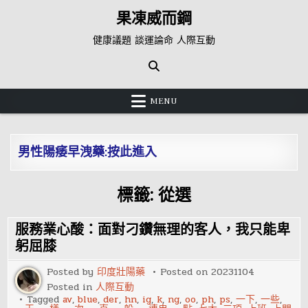
Skip
果凍威而鋼
to
content
健康議題 談運論命 人際互動
MENU
男性陽痿早洩藥:按此進入
標籤:
從選
服務業心酸：面對刁鑽無理的客人，我只能卑
躬屈膝
Posted by
印度壯陽藥
Posted on
20231104
Posted in
人際互動
Tagged
av
,
blue
,
der
,
hn
,
ig
,
k
,
ng
,
oo
,
ph
,
ps
,
一下
,
一些
,