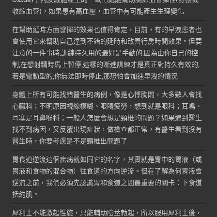
收縮血管)，如果患有高血壓，血管中有可能產生生理變化
在幫助延時方面發揮的效果也值得肯定，目前，有的早洩患者也
會使用它來幫助自己達到不錯的延時和改善行房時間效果。但要
注意的一件事時,訓練持久用的最好是手動的,因為由你自己的控
制,在想射精時馬上暫停,這樣的漸進訓練才是真正對持久有效的,
若是電動型的,你無法即時停止,那恐怕會加速早洩的情況
身體上所有可能找錯醫生的病例，像是心悸胸悶，大多數人會找
心臟科；不明原因視線模糊、眼睛疲勞，想到就是眼科；耳鳴、
耳塞是耳鼻喉科；一般人怎麼會想是頸椎的問題？如果遇到醫生
找不到病因，又反覆出現症狀，做檢查都正常，有醫生看到沒有
醫生時，你要考慮是不是頸椎出問題了
胃食道逆流這個疾病就如同它的名字，其實就是胃中的胃液（或
胃液和食物的混合物）往食道的方向逆流。但在了解為何胃液會
逆流之前，我們必須先認識胃和食道之間最重要的關卡：下食道
括約肌。
犀利士不能激起性慾，只能輔助陰莖勃起，所以服用犀利士後，