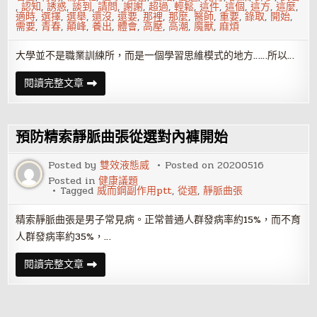
,
認知
,
誘惑
,
談到
,
請問
,
謝謝
,
超過
,
輕鬆
,
這件
,
這個
,
這方
,
這麼
,
適時
,
選擇
,
選舉
,
還沒
,
還要
,
那裡
,
那麼
,
醫師
,
重要
,
錄取
,
開始
,
需要
,
青春
,
顛峰
,
養出
,
體會
,
高壓
,
高潮
,
魔獸
,
麻煩
大學並不是職業訓練所，而是一個學習思維模式的地方……所以…
大
閱讀完整文章
學
生
～
請
不
預防精索靜脈曲張從選對內褲開始
要
再
努
Posted by
雙效液態威
Posted on
20200516
力
Posted in
健康議題
了！
Tagged
威而鋼副作用ptt
,
從選
,
靜脈曲張
精索靜脈曲張是男子常見病。正常普通人群發病率約15%，而不育
人群發病率約35%，…
預
閱讀完整文章
防
精
索
靜
脈