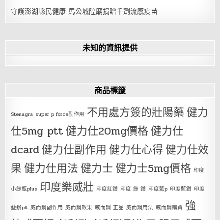
守護澎湖縣民健康 馬公城隍廟捐贈千劑流感疫苗
未知的資訊提供
商品標籤
不用處方簽的壯陽藥
健力
Stenagra
super p force副作用
仕5mg ptt
健力仕20mg價格
健力仕
dcard
健力仕副作用
健力仕心得
健力仕效
果
健力仕用法
健力士
健力士5mg價格
印度
印度樂威壯
小綠瓶plus
印度紅鑽
印度 綠 鑽
印度藍p
印度藍鑽
印度
強
藍鑽ptt
威而鋼副作用
威而鋼效果
威而鋼 正品
威而鋼用法
威而鋼購買