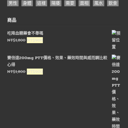
男性
身體
這樣
陽痿
需要
面相
風水
飲食
商品
吃降血糖藥會不舉嗎
原
目
NT$
1,800
NT$
900
始
前
價
價
賽倍達200mg PTT價格、效果、藥效時間與威而鋼比較
格：
格：
心得
NT$1,800。
NT$900。
原
目
NT$
1,800
NT$
900
始
前
價
價
格：
格：
NT$1,800。
NT$900。