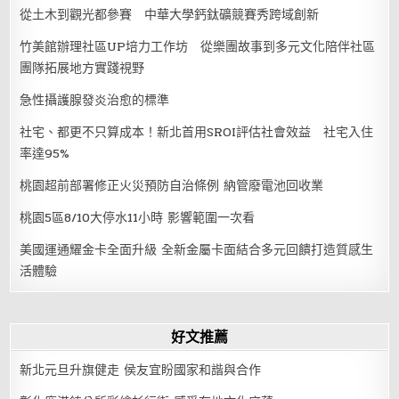
從土木到觀光都參賽 中華大學鈣鈦礦競賽秀跨域創新
竹美館辦理社區UP培力工作坊 從樂團故事到多元文化陪伴社區
團隊拓展地方實踐視野
急性攝護腺發炎治愈的標準
社宅、都更不只算成本！新北首用SROI評估社會效益 社宅入住
率達95%
桃園超前部署修正火災預防自治條例 納管廢電池回收業
桃園5區8/10大停水11小時 影響範圍一次看
美國運通耀金卡全面升級 全新金屬卡面結合多元回饋打造質感生
活體驗
好文推薦
新北元旦升旗健走 侯友宜盼國家和諧與合作