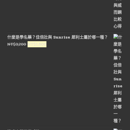
什麼是學名藥？佳倍壯與 Sunrise 犀利士屬於哪一種？
原
目
NT$
3,200
NT$
1,600
始
前
價
價
格：
格：
NT$3,200。
NT$1,600。