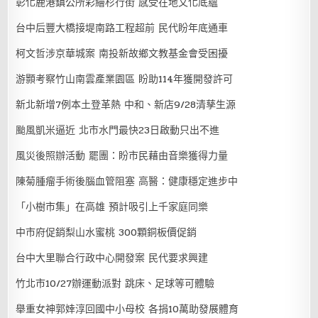
彰化鹿港鎮公所彩繪杉行街 感受在地文化底蘊
台中后豐大橋接堤南路工程超前 民代盼年底通車
柯文哲涉京華城案 南投新故鄉文教基金會受困擾
游顥考察竹山南雲產業園區 盼助114年獲開發許可
新北新增7例本土登革熱 中和、新店9/28清孳生源
颱風凱米逼近 北市水門最快23日啟動只出不進
風災後照辦活動 罷團：盼市民藉由音樂獲得力量
陳菊腫瘤手術後腦血管阻塞 高醫：健康穩定進步中
「小樹市集」在高雄 預計吸引上千家庭同樂
中市府促銷梨山水蜜桃 300顆銅板價促銷
台中大里聯合行政中心開發案 民代要求興建
竹北市10/27辦運動派對 跳床、足球等可體驗
舉重女神郭婞淳回國中小母校 各捐10萬助發展體育