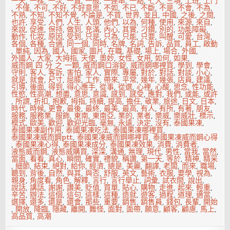
一天
,
一樣
,
一次
,
一直
,
一般
,
一連串
,
一點
,
七大
,
三項
,
上班
,
上門
,
不僅
,
不可
,
不好
,
不好意思
,
不如
,
不已
,
不斷
,
不是
,
不會
,
不為
,
不熟
,
不知
,
不知不覺
,
不論是
,
不買
,
世界
,
並且
,
中國
,
之後
,
之間
,
也許
,
享受
,
人們
,
人生
,
人頭
,
他們
,
以為
,
何種
,
使用
,
來源
,
來自
,
來說
,
促進
,
保持
,
做到
,
充滿
,
內心
,
其實
,
刁鑽
,
別的
,
功能障礙
,
動作
,
化妝
,
原因
,
受到
,
只是
,
只為
,
只能
,
只要
,
叫醒
,
可愛
,
台灣
,
各個
,
各種
,
合適
,
同一個
,
同時
,
名牌
,
名詞
,
告訴
,
品質
,
員工
,
啟動
,
單純
,
因為
,
國人
,
國家
,
圖片
,
在職
,
基礎
,
場上
,
場合
,
外國
,
外國人
,
大家
,
大拇指
,
天使
,
奧妙
,
女性
,
女用
,
如何
,
如果
,
威而鋼 四 分 之 一顆
,
威而鋼口溶錠
,
威而鋼哪裡買
,
學到
,
學會
,
守則
,
客人
,
客訴
,
害怕
,
家人
,
實際
,
專屬
,
對於
,
對話
,
對談
,
小心
,
就是
,
就會
,
尺寸
,
屈膝
,
工作
,
帶來
,
平常
,
幾年
,
幾張
,
店員
,
建議
,
引導
,
後面
,
得到
,
得心應手
,
從事
,
從選
,
心裡
,
心酸
,
思念
,
性功能
,
性慾
,
性高潮
,
想盡
,
意思
,
意識
,
感到
,
感受
,
應對
,
我們
,
或能
,
或許
,
所謂
,
折扣
,
抱歉
,
拇指
,
持續
,
提高
,
擔任
,
敬業
,
旅途
,
日文
,
日本
,
時代
,
時候
,
更會
,
最後
,
最終
,
最美
,
最高
,
有人
,
有所
,
有著
,
朋友
,
服務
,
服務業
,
服飾
,
東南
,
東南亞
,
業的
,
業者
,
樂威
,
樂威壯
,
標示
,
模式
,
歐美
,
歡迎
,
歡迎光臨
,
毫無
,
永遠
,
決定
,
沒有
,
泰國果凍
,
泰國果凍副作用
,
泰國果凍吃法
,
泰國果凍哪裡買
,
泰國果凍威而鋼ptt
,
泰國果凍威而鋼哪裡買
,
泰國果凍威而鋼心得
,
泰國果凍心得
,
泰國果凍成分
,
泰國果凍效果
,
消費
,
消費者
,
液態威而鋼
,
液態威購買
,
深深
,
溝通
,
無理
,
現代
,
男性
,
當我
,
當然
,
當面
,
看看
,
真心
,
瞬間
,
確實
,
禮貌
,
稱讚
,
第一天
,
等於
,
精神
,
精采
,
細節
,
結束
,
絕對
,
給你
,
經濟
,
總是
,
美麗
,
翻譯
,
老闆
,
而來
,
職場
,
聽到
,
背後
,
自然
,
與其
,
與否
,
舒服
,
英文
,
藝術
,
衣服
,
要學
,
視為
,
親身
,
角度看
,
角色
,
解釋
,
言行
,
言行舉止
,
詞彙
,
試衣間
,
說出
,
說話
,
講話
,
謝謝
,
讚美
,
貶值
,
買單
,
貼心
,
購物
,
走進
,
起來
,
輕重
,
辛苦
,
辦法
,
這個
,
這句
,
這樣
,
這種
,
造就
,
遊客
,
過程
,
道理
,
適當
,
選擇
,
還多
,
還是
,
還會
,
那些
,
重要
,
銷售
,
銷售員
,
錢包
,
長輩
,
開始
,
開放
,
降臨
,
隱藏
,
離開
,
難怪
,
面對
,
面帶
,
願意
,
顧客
,
顧慮
,
馬上
,
高品質
,
高潮