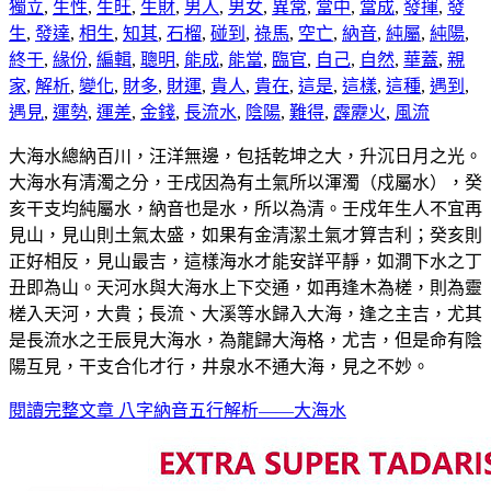
獨立
,
生性
,
生旺
,
生財
,
男人
,
男女
,
異常
,
當中
,
當成
,
發揮
,
發
生
,
發達
,
相生
,
知其
,
石榴
,
碰到
,
祿馬
,
空亡
,
納音
,
純屬
,
純陽
,
終于
,
緣份
,
編輯
,
聰明
,
能成
,
能當
,
臨官
,
自己
,
自然
,
華蓋
,
親
家
,
解析
,
變化
,
財多
,
財運
,
貴人
,
貴在
,
這是
,
這樣
,
這種
,
遇到
,
遇見
,
運勢
,
運差
,
金錢
,
長流水
,
陰陽
,
難得
,
霹靂火
,
風流
大海水總納百川，汪洋無邊，包括乾坤之大，升沉日月之光。
大海水有清濁之分，壬戌因為有土氣所以渾濁（戍屬水），癸
亥干支均純屬水，納音也是水，所以為清。壬戍年生人不宜再
見山，見山則土氣太盛，如果有金清潔土氣才算吉利；癸亥則
正好相反，見山最吉，這樣海水才能安詳平靜，如澗下水之丁
丑即為山。天河水與大海水上下交通，如再逢木為槎，則為靈
槎入天河，大貴；長流、大溪等水歸入大海，逢之主吉，尤其
是長流水之壬辰見大海水，為龍歸大海格，尤吉，但是命有陰
陽互見，干支合化才行，井泉水不通大海，見之不妙。
閱讀完整文章
八字納音五行解析——大海水