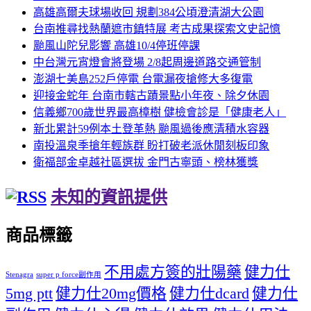
高雄高爾夫球場收回 規劃384公頃澄清湖大公園
台南推尋找熱蘭遮市鎮特展 考古成果探索文史記憶
颱風山陀兒影響 高雄10/4停班停課
中台灣元宵燈會將登場 2/8起周邊道路交通管制
澎湖七美島252戶停電 台電漏夜搶修大多復電
迎接金蛇年 台南市轄古蹟景點小年夜、除夕休園
信義鄉700歲世界最高樟樹 健檢會診是「健康老人」
新北累計59例本土登革熱 颱風過後應清積水容器
南投溫泉季搶年輕族群 盼打破老派休閒刻板印象
衛福部金卓越社區選拔 金門古寧頭、榜林獲獎
未知的資訊提供
商品標籤
不用處方簽的壯陽藥
健力仕
Stenagra
super p force副作用
5mg ptt
健力仕20mg價格
健力仕dcard
健力仕