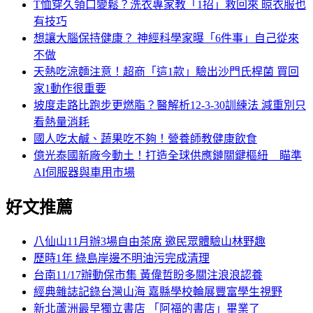
T恤穿久領口變鬆？洗衣專家教「1招」救回來 晾衣服也
有技巧
想讓大腦保持健康？ 神經科學家曝「6件事」自己從來
不做
天熱吃涼麵注意！超商「這1款」驗出沙門氏桿菌 買回
家1動作很重要
坡度走路比跑步更燃脂？醫解析12-3-30訓練法 減重別只
看熱量消耗
國人吃太鹹、蔬果吃不夠！營養師教健康飲食
億光泰國新廠今動土！打造全球供應鏈關鍵樞紐 瞄準
AI伺服器與車用市場
好文推薦
八仙山11月辦3場自由茶席 邀民眾體驗山林野趣
歷時1年 綠島岸邊不明油污完成清理
台南11/17辦動保市集 黃偉哲盼多關注浪浪認養
經典雜誌記錄台灣山海 嘉縣學校輪展豐富學生視野
新北蘆洲最早獨立書店 「阿福的書店」畢業了