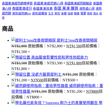
泰國果凍威而鋼哪裡買
泰國果凍威而鋼心得
泰國果凍威而鋼蝦皮
泰國果
泰國 果凍 購買
泰國果凍成分
凍心得
泰國果凍效果
液態威心得
液態
威而鋼
液態威而鋼ptt
液態威購買
男性
陽痿
需要
生活
身體
這樣
面相
風水
飲
食
商品
犀利士5mg改善夜間頻尿
NT$
2,800
原始價格：NT$2,800。
NT$
1,500
目前價格：
NT$1,500。
高血壓會影響性慾和男性勃起能力
NT$
3,500
原始價格：NT$3,500。
NT$
1,800
目前價格：
NT$1,800。
沒處方籤買犀利士
NT$
1,200
原始價格：
NT$1,200。
NT$
500
目前價格：NT$500。
威而鋼使用指南：重
拾男性雄風
NT$
1,200
原始價格：NT$1,200。
NT$
800
目
前價格：NT$800。
學