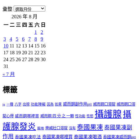
彙整
2026 年 8 月
一
二
三
四
五
六
日
1
2
3
4
5
6
7
8
9
10
11
12
13
14
15
16
17
18
19
20
21
22
23
24
25
26
27
28
29
30
31
« 7 月
標籤
威而鋼副作用ptt
威而鋼口溶錠
威而鋼口溶
ig
一種
八字
出現
功能障礙
因為
如果
攝護腺
攝
錠心得
威而鋼哪裡買
威而鋼 四 分 之 一顆
性功能
性慾
護腺發炎
泰國果凍
泰國果凍副
樂威壯口溶錠
沒有
服用
作用
泰國果凍哪裡買
泰國果凍喝酒
泰國果凍吃法
泰國果凍威而鋼ptt