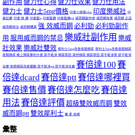
副作用
健力仕心得
健力仕效果
健力仕用法
健力士
健力士5mg價格
印度樂威壯
印度小綠瓶plus
印
度紅鑽
印度 綠 鑽
印度藍p
印度藍鑽
印度藍鑽ptt
威而鋼副作用
威而鋼效果
威而鋼 正品
強 效威而鋼
必利勁
必利勁副作
威而鋼用法
威而鋼購買
樂威壯副作用
用
服用威而鋼的禁忌
樂威
壯效果
樂威壯雙效
犀利士5mg改善夜間頻尿
犀利士5mg改善夜間頻尿
夜間頻尿 晚上頻尿要吃什麼 尿不乾淨 頻尿原因 突然頻尿 頻尿原因 尿不乾淨男 尿不乾淨
賽倍達100
賽
治療 夜間頻尿改善運動 尿不乾淨ptt 尿不乾淨定義
倍達dcard
賽倍達ptt
賽倍達哪裡買
賽倍達售價
賽倍達怎麼吃
賽倍達
用法
賽倍達評價
超級雙效威而鋼
雙效
威而鋼ptt
雙效犀利士
騰 素 官網
彙整