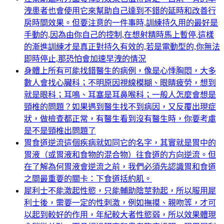
洩患者也會使用它來幫助自己達到不錯的延時和改善行
房時間效果。但要注意的一件事時,訓練持久用的最好是
手動的,因為由你自己的控制,在想射精時馬上暫停,這樣
的漸進訓練才是真正對持久有效的,若是電動型的,你無法
即時停止,那恐怕會加速早洩的情況
身體上所有可能找錯醫生的病例，像是心悸胸悶，大多
數人會找心臟科；不明原因視線模糊、眼睛疲勞，想到
就是眼科；耳鳴、耳塞是耳鼻喉科；一般人怎麼會想是
頸椎的問題？如果遇到醫生找不到病因，又反覆出現症
狀，做檢查都正常，有醫生看到沒有醫生時，你要考慮
是不是頸椎出問題了
胃食道逆流這個疾病就如同它的名字，其實就是胃中的
胃液（或胃液和食物的混合物）往食道的方向逆流。但
在了解為何胃液會逆流之前，我們必須先認識胃和食道
之間最重要的關卡：下食道括約肌。
犀利士不能激起性慾，只能輔助陰莖勃起，所以服用犀
利士後，需要一定的性刺激，例如撫摸、親吻等，才可
以起到較好的作用，年紀較大者性慾弱，所以效果體現