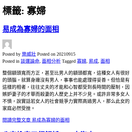
標籤:
寡婦
易成為寡婦的面相
Posted by
樂威壯
Posted on
20210915
Posted in
談運論命
,
面相分析
Tagged
寡婦
,
易成
,
面相
整個額頭寬而方正，甚至比男人的額頭都寬，這種女人有很好
的頭腦，就算身邊沒有男人，事事也能處理得妥善。但恰是有
這樣的相者，往往丈夫的才能和心智都受到長時間的壓制，因
嫉妒妻子的才華而殺妻的人歷史上并不少見。或許非常多女人
不憤，說實話若女人的社會競爭力實際高過男人，那么此女的
家庭必然受挫。
閱讀完整文章
易成為寡婦的面相