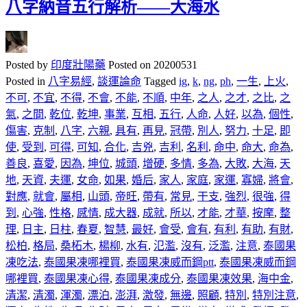
八字納音五行解析——大海水
Posted by
印度壯陽藥
Posted on
20200531
Posted in
八字易經
,
談運論命
Tagged
ig
,
k
,
ng
,
ph
,
一生
,
上火
,
不可
,
不宜
,
不得
,
不會
,
不能
,
不順
,
中年
,
之人
,
之才
,
之比
,
之
氣
,
之間
,
乾位
,
乾坤
,
事業
,
互相
,
五行
,
人命
,
人好
,
以為
,
個性
,
傷害
,
克制
,
八字
,
六親
,
具有
,
再見
,
冠帶
,
別人
,
努力
,
十足
,
即
使
,
受到
,
可得
,
可知
,
合化
,
吉兇
,
吉利
,
名利
,
命中
,
命大
,
命為
,
善良
,
喜愛
,
因為
,
坤位
,
城頭
,
增硬
,
多情
,
多為
,
大敗
,
大海
,
天
地
,
天資
,
夫運
,
女命
,
如果
,
婚后
,
家人
,
家庭
,
家運
,
寡婦
,
將會
,
對應
,
就會
,
屬相
,
山頭
,
帝旺
,
帶有
,
常見
,
干支
,
強烈
,
很強
,
得
到
,
心強
,
性格
,
感情
,
成大器
,
成就
,
所以
,
才能
,
才華
,
按摩
,
整
理
,
日主
,
日柱
,
春夏
,
智慧
,
最好
,
會受
,
會有
,
有利
,
有助
,
有財
,
松柏
,
格局
,
桑柘木
,
楊柳
,
水有
,
氾濫
,
沒有
,
泛濫
,
注意
,
泰國果
凍吃法
,
泰國果凍哪裡買
,
泰國果凍威而鋼ptt
,
泰國果凍威而鋼
哪裡買
,
泰國果凍心得
,
泰國果凍成分
,
泰國果凍效果
,
海中金
,
清潔
,
清濁
,
渾濁
,
漂泊
,
澎湃
,
激發
,
無邊
,
照顧
,
特別
,
特別注意
,