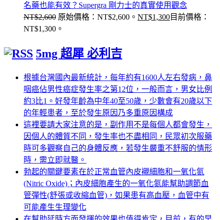
名藥也能有效？Supergra 剛力士的真實使用觀念
NT$
2,600
原始價格：NT$2,600。
NT$
1,300
目前價格：
NT$1,300。
5mg 超犀 必利吉
根據台灣國內最新統計，每年約有1600人左右發病，鼻
咽癌佔男性癌症發生率之第12位，一般而言，男女比例
約3比1。好發年齡為中年40至50歲，少數會有20歲以下
的年輕患者，至於發生原因乃多重原因構成
這裡要請大家注意的是，副作用不是每個人都會發生，
因個人的體質不同，發生率也不盡相同，民眾初次服藥
時可多觀察自己的身體反應，若發生嚴重不舒服的情形
時，需立即就醫。
勃起的關鍵要素在於正常血管內皮襯細胞和一氧化氮
(Nitric Oxide)；內皮細胞產生的一氧化氮能幫助調節血
管彈性(舒張或收縮血管)，如果患有高血壓，血管中有
可能產生生理變化
在幫助延時方面發揮的效果也值得肯定，目前，有的早