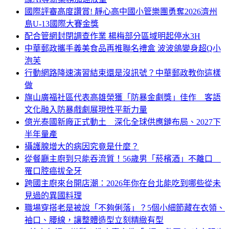
國際評審高度讚賞! 靜心高中國小管樂團勇奪2026濟州
島U-13國際大賽金獎
配合管網封閉調查作業 楊梅部分區域明起停水3H
中華郵政攜手義美食品再推聯名禮盒 波波鴿變身超Q小
泡芙
行動網路降速演習結束還是沒訊號？中華郵政教你這樣
做
旗山廣福社區代表高雄榮獲「防暴金劇獎」佳作 客語
文化融入防暴戲劇展現性平新力量
億光泰國新廠正式動土 深化全球供應鏈布局、2027下
半年量產
攝護腺增大的病因究竟是什麼？
從餐廳主廚到只能吞流質！56歲男「菸檳酒」不離口
罹口腔癌拔全牙
跨國主廚來台開店潮：2026年你在台北能吃到哪些從未
見過的異國料理
職場穿搭老是被說「不夠俐落」？5個小細節藏在衣領、
袖口、腰線，讓整體造型立刻精緻有型