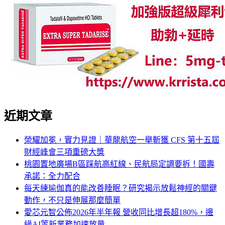
近期文章
榮耀加冕，實力見證｜華龍航空一舉斬獲 CFS 第十五屆
財經峰會三項重磅大獎
桃園置地廣場B區踩航高紅線、民航局定調要拆！國壽
承諾：全力配合
每天練瑜伽真的能改善睡眠？研究揭示放鬆神經的關鍵
動作，不只是伸展那麼簡單
愛芯元智公佈2026年半年報 營收同比增長超180%，邊
緣AI等新業務加速放量