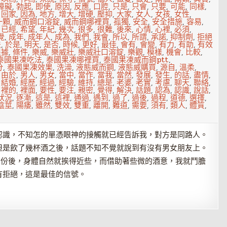
障礙
,
勃起
,
即使
,
原因
,
反應
,
口腔
,
只是
,
只會
,
只要
,
可能
,
同樣
,
,
回家
,
因為
,
地方
,
增大
,
增硬
,
壓抑
,
大家
,
女人
,
女孩
,
女性
,
一顆
,
威而鋼口溶錠
,
威而鋼哪裡買
,
孤獨
,
安全
,
安全措施
,
容易
,
,
已經
,
希望
,
年紀
,
幾次
,
很多
,
很難
,
後來
,
心情
,
心裡
,
必須
,
覺
,
成年
,
成年人
,
成為
,
我們
,
我會
,
所以
,
所謂
,
承諾
,
抑制劑
,
拒絕
法
,
於是
,
明天
,
是否
,
時候
,
更好
,
最佳
,
會有
,
會變
,
有力
,
有助
,
有效
根據
,
條件
,
樂威
,
樂威壯
,
樂威壯口溶錠
,
樂觀
,
模樣
,
機會
,
比較
,
泰國果凍吃法
,
泰國果凍哪裡買
,
泰國果凍威而鋼ptt
,
分
,
泰國果凍效果
,
洗澡
,
液態威而鋼
,
液態威購買
,
源自
,
溫柔
,
,
由於
,
男人
,
男女
,
當中
,
當作
,
當我
,
當然
,
發展
,
發生
,
的話
,
盡情
,
,
結婚
,
經歷
,
經過
,
經驗
,
維持
,
總是
,
老婆
,
老實
,
考慮
,
聊天
,
聯絡
,
,
裡的
,
裡面
,
要性
,
要注
,
親密
,
覺得
,
解決
,
話題
,
認為
,
認識
,
說話
,
狀況
,
逐漸
,
這是
,
這裡
,
通過
,
遇到
,
過了
,
過後
,
過程
,
道德
,
選擇
,
陰莖
,
陽痿
,
雖然
,
雙效
,
雙重
,
離開
,
難道
,
需要
,
須有
,
類人
,
體質
,
認識，不知怎的單憑眼神的接觸就已經告訴我，對方是同路人。
但是飲了幾杯酒之後，話題不知不覺就說到有沒有男女朋友上。
身份後，身體自然就挨得近些，而借助著些微的酒意，我就鬥膽
有拒絕，這是最佳的信號。