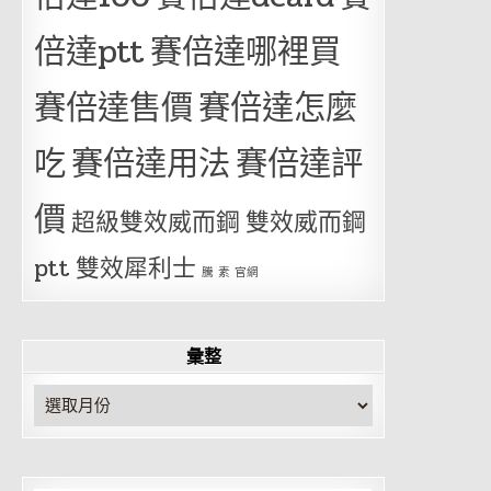
倍達ptt
賽倍達哪裡買
賽倍達售價
賽倍達怎麼
吃
賽倍達用法
賽倍達評
價
超級雙效威而鋼
雙效威而鋼
ptt
雙效犀利士
騰 素 官網
彙整
彙
整