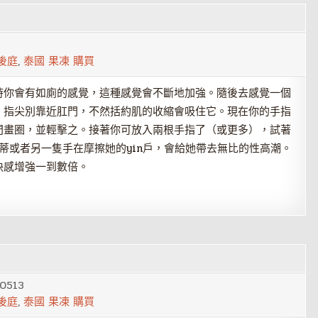
後庭
,
泰國 果凍 購買
時你會有如廁的感覺，這種感覺會不斷地加強。隨後去感覺一個
。指尖別靠近肛門，不然括約肌的收縮會吸住它。現在你的手指
門畫圈，並輕擊之。接著你可放入兩根手指了（或更多），試著
n蒂或者另一隻手在摩擦她的yin戶，會給她帶去無比的性高潮。
快感增強一到數倍。
0513
後庭
,
泰國 果凍 購買