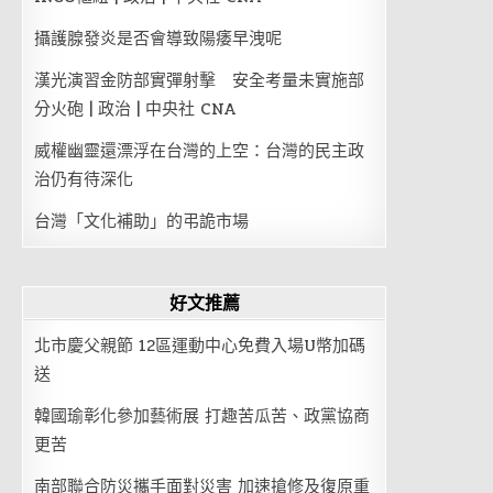
攝護腺發炎是否會導致陽痿早洩呢
漢光演習金防部實彈射擊 安全考量未實施部
分火砲 | 政治 | 中央社 CNA
威權幽靈還漂浮在台灣的上空：台灣的民主政
治仍有待深化
台灣「文化補助」的弔詭市場
好文推薦
北市慶父親節 12區運動中心免費入場U幣加碼
送
韓國瑜彰化參加藝術展 打趣苦瓜苦、政黨協商
更苦
南部聯合防災攜手面對災害 加速搶修及復原重