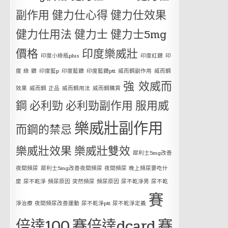
副作用
健力仕心得
健力仕效果
健力仕用法
健力士
健力士5mg
價格
印度樂威壯
印度小綠瓶plus
印度紅鑽
印
度 綠 鑽
印度藍p
印度藍鑽
印度藍鑽ptt
威而鋼副作用
威而鋼
強 效威而
效果
威而鋼 正品
威而鋼用法
威而鋼購買
鋼
必利勁
必利勁副作用
服用威
樂威壯副作用
而鋼的禁忌
樂威壯效果
樂威壯雙效
犀利士5mg改善
夜間頻尿
犀利士5mg改善夜間頻尿 夜間頻尿 晚上頻尿要吃什
麼 尿不乾淨 頻尿原因 突然頻尿 頻尿原因 尿不乾淨男 尿不乾
賽
淨治療 夜間頻尿改善運動 尿不乾淨ptt 尿不乾淨定義
倍達100
賽倍達dcard
賽