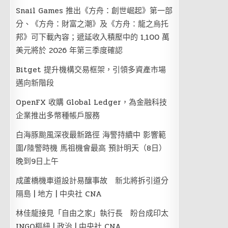
Snail Games 推出《方舟：創世崛起》第一部
分、《方舟：財富之潮》及《方舟：龍之烏托
邦》可下載內容；遞延收入積壓中的 1,100 萬
美元將於 2026 年第三季度確認
Bitget 提升機構交易框架，引領多資產市場
邁向新階段
OpenFX 收購 Global Ledger，為金融科技
企業推出多幣種帳戶服務
白海豚颱風深夜最新路徑 海警持續中 影響範
圍/陸警時機 馬祖機會最高 預計明天（8日）
晚到9日上午
成蘆橋機車道設計易釀事故 新北將拆引道分
隔島 | 地方 | 中央社 CNA
林佳龍接見「自由之家」執行長 盼台成印太
INGO樞紐 | 政治 | 中央社 CNA