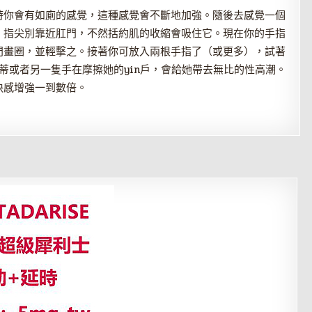
時你會有如廁的感覺，這種感覺會不斷地加強。隨後去感覺一個
。指尖別靠近肛門，不然括約肌的收縮會吸住它。現在你的手指
門畫圈，並輕擊之。接著你可放入兩根手指了（或更多），試著
n蒂或者另一隻手在摩擦她的yin戶，會給她帶去無比的性高潮。
快感增強一到數倍。