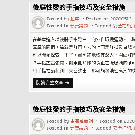
為
後庭性愛的手指技巧及安全措施
什
麼
男
Posted by
超犀
Posted on
20200513
人
喜
Posted in
健康議題
Tagged
安全措施
,
歡
一
夜
在基本進入以後將手指彎曲，向外作環繞運動。此
情？
厚厚的圓環，這就是肛門，它的上面是肛道及直腸
可以開始探索一下了，盡可能地將其深入，圍繞肛
將手指盡量張開。如果此時你的嘴正在吮吸她的yi
用手指在菊花洞口來回進出，那可能將她性高潮的
後
閱讀完整文章
庭
性
愛
的
手
後庭性愛的手指技巧及安全措施
指
技
巧
Posted by
果凍威而鋼
Posted on
2020
及
安
Posted in
健康議題
Tagged
安全措施
,
全