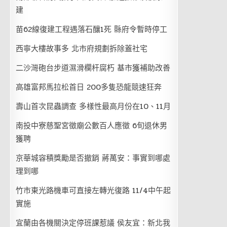
建
苗62線復建工程遇落石釀1死 縣府令暫時停工
西寧大樓故事多 北市府規劃拆除蓋社宅
二沙灣砲台步道濕滑欄杆腐朽 基市獲補助改善
高雄富邦馬拉松首日 200多隻恐龍競速狂奔
壽山首次昆蟲調查 多樣性最高月份在10、11月
南投中寮慈聖宮徵廟公數百人應徵 6旬退休男
獲聘
京華城容積獎勵是否撤銷 蔣萬安：事實到哪處
理到哪
竹市東光路機車可直接左轉光復路 11/4中午起
實施
宜蘭由各機關決定停班課惹議 侯友宜：新北我