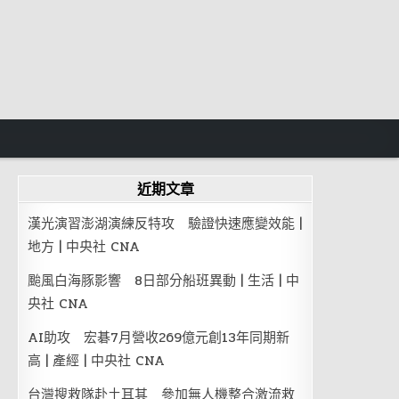
近期文章
漢光演習澎湖演練反特攻 驗證快速應變效能 |
地方 | 中央社 CNA
颱風白海豚影響 8日部分船班異動 | 生活 | 中
央社 CNA
AI助攻 宏碁7月營收269億元創13年同期新
高 | 產經 | 中央社 CNA
台灣搜救隊赴土耳其 參加無人機整合激流救