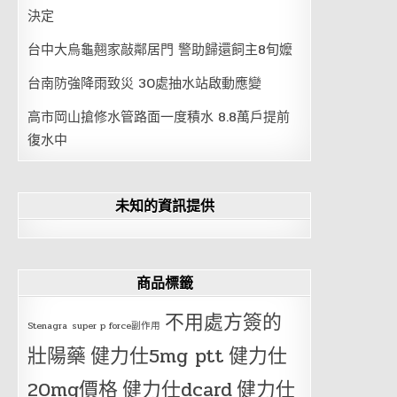
決定
台中大烏龜翹家敲鄰居門 警助歸還飼主8旬嬤
台南防強降雨致災 30處抽水站啟動應變
高市岡山搶修水管路面一度積水 8.8萬戶提前
復水中
未知的資訊提供
商品標籤
不用處方簽的
Stenagra
super p force副作用
壯陽藥
健力仕5mg ptt
健力仕
20mg價格
健力仕dcard
健力仕