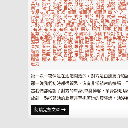
具有
,
出來
,
出現
,
分得
,
分鐘
,
別人
,
刺激
,
功效
,
功能
向往
,
吸引
,
吸收
,
告訴
,
問題
,
喜歡
,
單身
,
嘗試
,
嚴重
女朋友
,
好玩
,
好處
,
威而
,
威而鋼
,
威而鋼 四 分 之 
寂寞
,
實況
,
實說
,
將來
,
對方
,
對於
,
對象
,
就是
,
差異
性刺激
,
性慾
,
性行
,
愛之
,
愛心
,
愛情
,
愛撫
,
感情
,
感
,
持久
,
接觸
,
接近
,
措施
,
擁抱
,
放肆
,
效果
,
整個
,
方
,
有時
,
有沒有
,
有過
,
有點
,
朋友
,
服用
,
服藥
,
松懈
,
氣氛
,
沉迷
,
沒有
,
注意
,
泰國果凍
,
泰國果凍副作用
,
泰國果凍威而鋼哪裡買
,
泰國果凍心得
,
泰國果凍成
漂亮
,
激烈
,
無理
,
熱情
,
特別
,
狀況
,
現在
,
理由
,
甚麼
直接
,
看來
,
真正
,
真的
,
眼神
,
知道
,
確認
,
等待
,
算是
脆弱
,
自己
,
自慰
,
自然
,
與性
,
藥物
,
行為
,
衣服
,
裡有
談話
,
證明
,
變得
,
責任
,
走出
,
越是
,
身邊
,
身體
,
身體
還會
,
還沒
,
那一刻
,
那為
,
開始
,
關系
,
防線
,
陌生人
,
魅力
第一次一夜情是在酒吧開始的，對方是由朋友介紹
那一晚我們初時都很顧忌，沒有非常親密的接觸，
當我們都確認了對方的單身(單身博客，單身說吧)
放肆一點搭著她的肩膊甚至抱著她的腰談話。她沒
經
閱讀完整文章
驗
告
訴
你