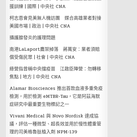
援訓練 | 國際 | 中央社 CNA
柯志恩會見美無人機訪團 媒合高雄業者對接
美國市場 | 政治 | 中央社 CNA
攝護腺發炎的護理問題
南港LaLaport鷹架掉落 蔣萬安：業者須賠
償受傷民眾 | 社會 | 中央社 CNA
綠營指曾稱中央擋疫苗 江啟臣陣營：勿轉移
焦點 | 地方 | 中央社 CNA
Alamar Biosciences 推出首款血液多重免疫
檢測，用於檢測 eMTBR-Tau，它是阿茲海默
症研究中最重要生物標記之一
Vivani Medical 與 Novo Nordisk 達成協
議，評估一種微型、超長效並用於慢性體重管
理的司美格魯肽植入劑 NPM-139