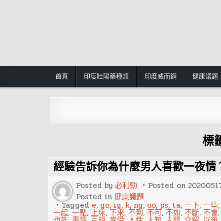
Skip
to
content
首頁
印度壯陽藥種類
印度威而鋼
健康議題
男性陽痿早洩藥:按此進入
標
經驗告訴你為什麼男人喜歡一夜情
Posted by
必利勁
Posted on
2020051
Posted in
健康議題
Tagged
e
,
go
,
ig
,
k
,
ng
,
oo
,
ps
,
ta
,
一下
,
一些
一起
,
一點
,
上床
,
下來
,
不到
,
不可
,
不如
,
不斷
,
不會
也許
,
事情
,
互相
,
享受
,
人性
,
人知
,
人體
,
介紹
,
以後