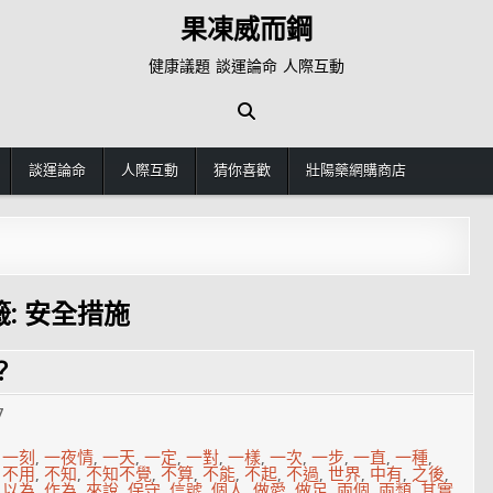
果凍威而鋼
健康議題 談運論命 人際互動
談運論命
人際互動
猜你喜歡
壯陽藥網購商店
籤:
安全措施
？
7
,
一刻
,
一夜情
,
一天
,
一定
,
一對
,
一樣
,
一次
,
一步
,
一直
,
一種
,
,
不用
,
不知
,
不知不覺
,
不算
,
不能
,
不起
,
不過
,
世界
,
中有
,
之後
,
,
以為
,
作為
,
來說
,
保守
,
信號
,
個人
,
做愛
,
做足
,
兩個
,
兩類
,
其實
,