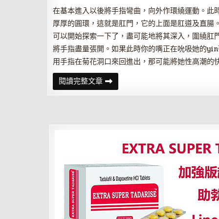
措
施
在基本進入以後將手指彎曲，向外作環繞運動。此
厚厚的圓環，這就是肛門，它的上面是肛道及直腸
可以開始探索一下了，盡可能地將其深入，圍繞肛
將手指盡量張開。如果此時你的嘴正在吮吸她的yi
用手指在菊花洞口來回進出，那可能將她性高潮的
後
閱讀完整文章
庭
性
愛
的
手
指
技
巧
及
安
全
措
施