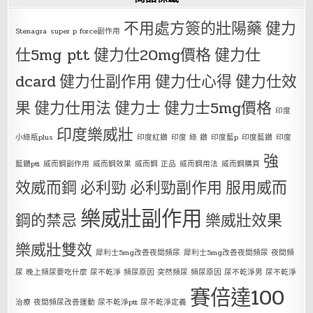
不用處方簽的壯陽藥
健力
Stenagra
super p force副作用
仕5mg ptt
健力仕20mg價格
健力仕
dcard
健力仕副作用
健力仕心得
健力仕效
果
健力仕用法
健力士
健力士5mg價格
印度
印度樂威壯
小綠瓶plus
印度紅鑽
印度 綠 鑽
印度藍p
印度藍鑽
印度
強
藍鑽ptt
威而鋼副作用
威而鋼效果
威而鋼 正品
威而鋼用法
威而鋼購買
效威而鋼
必利勁
必利勁副作用
服用威而
樂威壯副作用
鋼的禁忌
樂威壯效果
樂威壯雙效
犀利士5mg改善夜間頻尿
犀利士5mg改善夜間頻尿 夜間頻
尿 晚上頻尿要吃什麼 尿不乾淨 頻尿原因 突然頻尿 頻尿原因 尿不乾淨男 尿不乾淨
賽倍達100
治療 夜間頻尿改善運動 尿不乾淨ptt 尿不乾淨定義