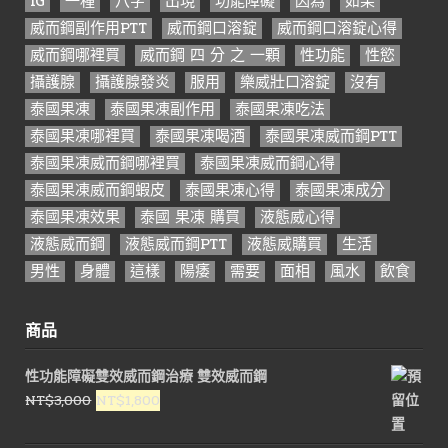
IG
一種
八字
出現
功能障礙
因為
如果
威而鋼副作用PTT
威而鋼口溶錠
威而鋼口溶錠心得
威而鋼哪裡買
威而鋼 四 分 之 一顆
性功能
性慾
攝護腺
攝護腺發炎
服用
樂威壯口溶錠
沒有
泰國果凍
泰國果凍副作用
泰國果凍吃法
泰國果凍哪裡買
泰國果凍喝酒
泰國果凍威而鋼PTT
泰國果凍威而鋼哪裡買
泰國果凍威而鋼心得
泰國果凍威而鋼蝦皮
泰國果凍心得
泰國果凍成分
泰國果凍效果
泰國 果凍 購買
液態威心得
液態威而鋼
液態威而鋼PTT
液態威購買
生活
男性
身體
這樣
陽痿
需要
面相
風水
飲食
商品
性功能障礙雙效威而鋼治療 雙效威而鋼
原
目
NT$
3,000
NT$
1,800
始
前
價
價