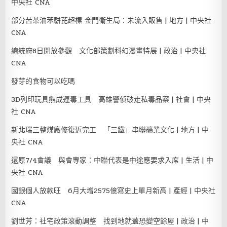
中央社 CNA
部分苦茶油苯駢芘超標 金門衛生局：未流入販售 | 地方 | 中央社
CNA
總統府8日開放參觀 文化部策劃科幻漫畫特展 | 政治 | 中央社
CNA
發芽的食物可以吃嗎
3D列印玩具熊成運毒工具 高雄警偵破走私毒品案 | 社會 | 中央
社 CNA
新北瑞三整煤廠修復近完工 「三鐵」串聯礦業文化 | 地方 | 中
央社 CNA
還原7/4會議 與會專家：中聯代表是中途應要求入席 | 生活 | 中
央社 CNA
國銀個人放款旺 6月大增2575億寫史上單月新高 | 產經 | 中央社
CNA
劉世芳：社宅政策滾動調整 找到地就蓋恐變空餘屋 | 政治 | 中