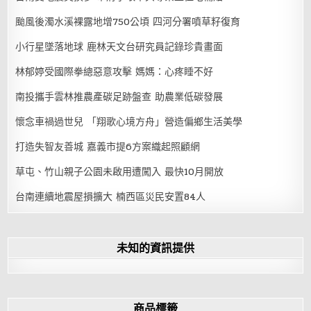
颱風後濁水溪裸露地增750公頃 四河分署噴草籽復育
小行星墜落地球 鹿林天文台研究員記錄珍貴畫面
林郁婷受國際拳總惡意攻擊 媽媽：心疼睡不好
南投攜手雲林推農產碳足跡盤查 助農業低碳發展
懷念車禍過世兒 「翔歌心境方舟」營造偏鄉生活美學
打造失智友善城 嘉義市提6方案織起照顧網
草屯、竹山親子公園未啟用遭闖入 最快10月開放
台南連續地震屋損擴大 楠西區災民安置84人
未知的資訊提供
商品標籤