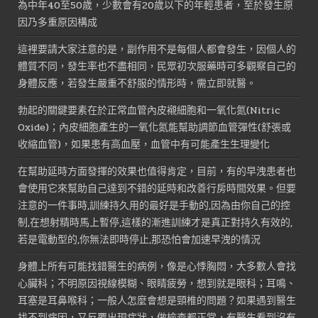
為中年40至50歲，少數會有20歲以下的年輕患者，至於發生原
因乃多重原因構成
這裡要請大家注意的是，副作用不是每個人都會發生，因個人的
體質不同，發生率也不盡相同，民眾初次服藥時可多觀察自己的
身體反應，若發生嚴重不舒服的情形時，需立即就醫。
勃起的關鍵要素在於正常血管內皮襯細胞和一氧化氮(Nitric
Oxide)；內皮細胞產生的一氧化氮能幫助調節血管彈性(舒張或
收縮血管)，如果患有高血壓，血管中有可能產生生理變化
在幫助延時方面發揮的效果也值得肯定，目前，有的早洩患者也
會使用它來幫助自己達到不錯的延時和改善行房時間效果。但要
注意的一件事時,訓練持久用的最好是手動的,因為由你自己的控
制,在想射精時馬上暫停,這樣的漸進訓練才是真正對持久有效的,
若是電動型的,你無法即時停止,那恐怕會加速早洩的情況
身體上所有可能找錯醫生的病例，像是心悸胸悶，大多數人會找
心臟科；不明原因視線模糊、眼睛疲勞，想到就是眼科；耳鳴、
耳塞是耳鼻喉科；一般人怎麼會想是頸椎的問題？如果遇到醫生
找不到病因，又反覆出現症狀，做檢查都正常，有醫生看到沒有