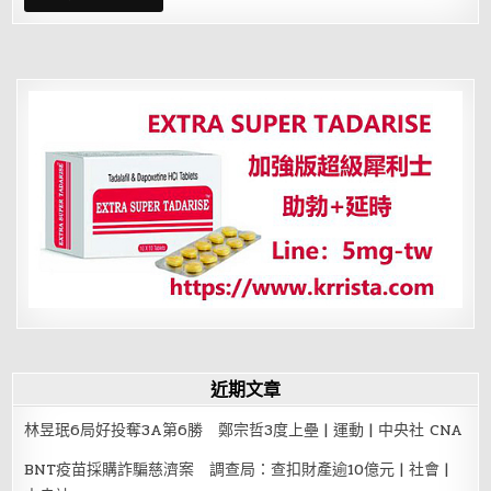
鈣
家
常
菜
還
你
健
壯
骨
骼
近期文章
林昱珉6局好投奪3A第6勝 鄭宗哲3度上壘 | 運動 | 中央社 CNA
BNT疫苗採購詐騙慈濟案 調查局：查扣財產逾10億元 | 社會 |