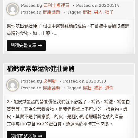
吃
Posted by
犀利士哪裡買
Posted on
20200514
些
Posted in
健康議題
Tagged
健壯
,
男人
,
種子
什
麼
幫你吃出健壯種子 根據中醫腎藏精的理論，在食補中要攝取補腎
益精的食物，如：山藥、…
男
閱讀完整文章
人
如
何
吃
出
補鈣家常菜還你健壯骨骼
健
壯
種
Posted by
必利勁
Posted on
20200513
子
Posted in
健康議題
Tagged
健壯
,
補鈣
,
還你
2、蝦皮燉蛋蛋的營養價值我們就不必說了，補鈣、補鐵、補蛋白
質等等，其為全營養食物，是我們餐桌上不可少的一樣食物。蝦
皮，其實不是字面意義上的皮，是極小的毛蝦曬幹之後的產品。
其中每100克含39.3的蛋白質，遠遠高於平時其他肉食。
補
閱讀完整文章