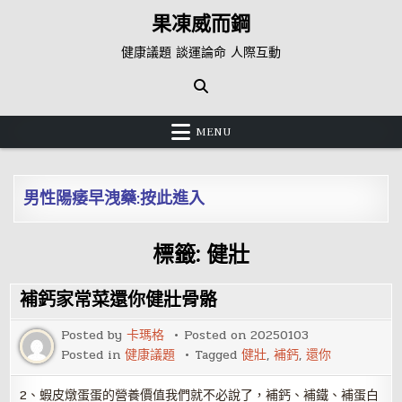
Skip
果凍威而鋼
to
content
健康議題 談運論命 人際互動
MENU
男性陽痿早洩藥:按此進入
標籤:
健壯
補鈣家常菜還你健壯骨骼
Posted by
卡瑪格
Posted on
20250103
Posted in
健康議題
Tagged
健壯
,
補鈣
,
還你
2、蝦皮燉蛋蛋的營養價值我們就不必說了，補鈣、補鐵、補蛋白