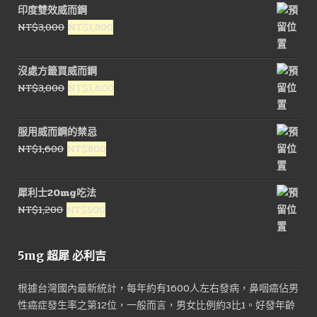
印度雙效威而鋼
格：
格：
原
目
NT$
3,000
NT$
1,800
NT$3,000。
NT$1,800。
始
前
價
價
沒處方籤買威而鋼
格：
格：
原
目
NT$
3,000
NT$
1,600
NT$3,000。
NT$1,800。
始
前
價
價
服用威而鋼的禁忌
格：
格：
原
目
NT$
1,600
NT$
800
NT$3,000。
NT$1,600。
始
前
價
價
犀利士20mg吃法
格：
格：
原
目
NT$
1,200
NT$
500
NT$1,600。
NT$800。
始
前
價
價
5mg 超犀 必利吉
格：
格：
NT$1,200。
NT$500。
根據台灣國內最新統計，每年約有1600人左右發病，鼻咽癌佔男
性癌症發生率之第12位，一般而言，男女比例約3比1。好發年齡