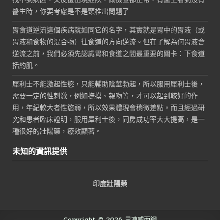
醫生時，你要考慮是不是頸椎出問題了
胃食道逆流這個疾病就如同它的名字，其實就是胃中的胃液（或
胃液和食物的混合物）往食道的方向逆流。但在了解為何胃液會
逆流之前，我們必須先認識胃和食道之間最重要的關卡：下食道
括約肌。
犀利士不能激起性慾，只能輔助陰莖勃起，所以服用犀利士後，
需要一定的性刺激，例如撫摸、親吻等，才可以起到較好的作
用，年紀較大者性慾弱，所以效果體現會稍微差點。而且經過研
究和患者臨床證明，服用犀利士後，同房成功率大大提高，是一
種很好的壯陽藥，療效顯著。
未知的資訊提供
印度壯陽藥
Copyright © 2026 果凍威而鋼