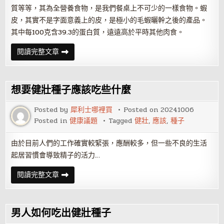
質等等，其為全營養食物，是我們餐桌上不可少的一樣食物。蝦
皮，其實不是字面意義上的皮，是極小的毛蝦曬幹之後的產品。
其中每100克含39.3的蛋白質，遠遠高於平時其他肉食。
補
閱讀完整文章
鈣
家
常
菜
還
想要健壯種子應該吃些什麼
你
健
壯
Posted by
犀利士哪裡買
Posted on
20241006
骨
Posted in
健康議題
Tagged
健壯
,
應該
,
種子
骼
由於目前人們的工作確實較緊張，應酬較多，但一些不良的生活
起居習慣會導致精子的活力…
想
閱讀完整文章
要
健
壯
種
子
男人如何吃出健壯種子
應
該