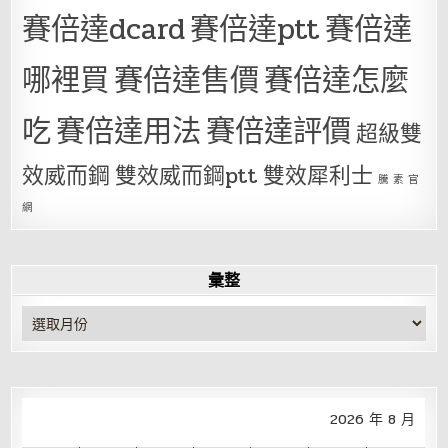
賽倍達dcard
賽倍達ptt
賽倍達
哪裡買
賽倍達售價
賽倍達怎麼
吃
賽倍達用法
賽倍達評價
超級雙
效威而鋼
雙效威而鋼ptt
雙效犀利士
騰 素 官
網
彙整
彙
整
2026 年 8 月