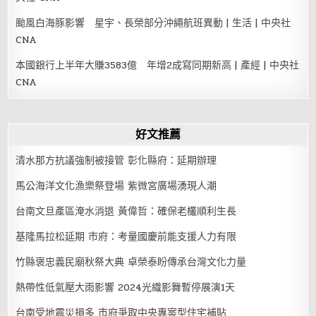
颱風白海豚影響 星宇、長榮部分沖繩航班異動 | 生活 | 中央社
CNA
本國銀行上半年大賺3583億 年增2成寫同期新高 | 產經 | 中央社
CNA
好文推薦
清水那方抗議強制被接管 彰化縣府：延期辦理
馬公海洋文化漁樂祭登場 紫微宮廣場湧現人潮
台南文旦產區淹水消退 黃偉哲：確保老欉順利生長
基隆馬拉松延期 市府：考量國慶前能支援人力有限
竹縣褒忠義民廟秋祭大典 卓榮泰盼傳承台灣文化力量
熱帶性低氣壓大雨影響 2024光織影舞暫停展演1天
台南受地震災損多 市府爭取中央專案型住宅補貼