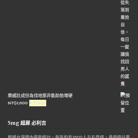
樂威壯成份為伐地那非能助勃增硬
原
目
NT$
1,600
NT$
800
始
前
價
價
5mg 超犀 必利吉
格：
格：
NT$1,600。
NT$800。
根據台灣國內最新統計，每年約有1600人左右發病，鼻咽癌佔男