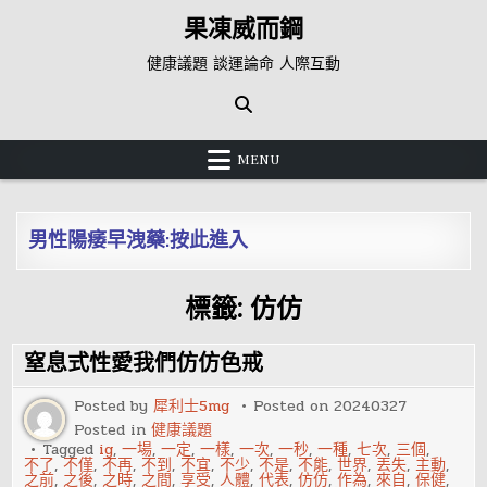
Skip
果凍威而鋼
to
content
健康議題 談運論命 人際互動
MENU
男性陽痿早洩藥:按此進入
標籤:
仿仿
窒息式性愛我們仿仿色戒
Posted by
犀利士5mg
Posted on
20240327
Posted in
健康議題
Tagged
ig
,
一場
,
一定
,
一樣
,
一次
,
一秒
,
一種
,
七次
,
三個
,
不了
,
不僅
,
不再
,
不到
,
不宜
,
不少
,
不是
,
不能
,
世界
,
丟失
,
主動
,
之前
,
之後
,
之時
,
之間
,
享受
,
人體
,
代表
,
仿仿
,
作為
,
來自
,
保健
,