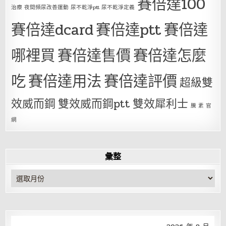
賽倍達100
治療 夜間頻尿改善運動 尿不乾淨ptt 尿不乾淨定義
賽倍達dcard
賽倍達ptt
賽倍達
哪裡買
賽倍達售價
賽倍達怎麼
吃
賽倍達用法
賽倍達評價
超級雙
效威而鋼
雙效威而鋼ptt
雙效犀利士
騰 素 官
網
彙整
彙
整