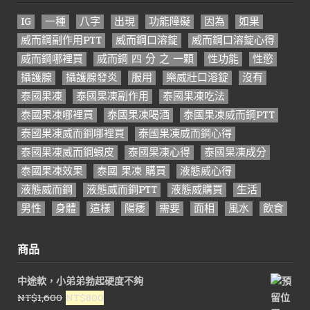
IG
一種
八字
出現
功能障礙
因為
如果
威而鋼副作用PTT
威而鋼口溶錠
威而鋼口溶錠心得
威而鋼哪裡買
威而鋼 四 分 之 一顆
性功能
性慾
攝護腺
攝護腺發炎
服用
樂威壯口溶錠
沒有
泰國果凍
泰國果凍副作用
泰國果凍吃法
泰國果凍哪裡買
泰國果凍喝酒
泰國果凍威而鋼PTT
泰國果凍威而鋼哪裡買
泰國果凍威而鋼心得
泰國果凍威而鋼蝦皮
泰國果凍心得
泰國果凍成分
泰國果凍效果
泰國 果凍 購買
液態威心得
液態威而鋼
液態威而鋼PTT
液態威購買
生活
男性
身體
這樣
陽痿
需要
面相
風水
飲食
商品
中途軟，小弟弟勃起硬度不夠
原
目
NT$
1,600
NT$
800