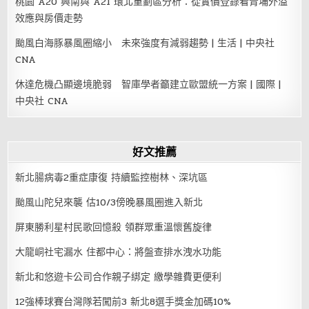
桃園 A20 興南與 A21 環北重劃區分析：從實價登錄看青埔外溢
效應與房價走勢
颱風白海豚暴風圈縮小 未來強度有減弱趨勢 | 生活 | 中央社
CNA
休達危機凸顯邊境脆弱 智庫學者籲建立歐盟統一方案 | 國際 |
中央社 CNA
好文推薦
新北腸病毒2重症康復 持續監控樹林、深坑區
颱風山陀兒來襲 估10/3傍晚暴風圈進入新北
屏東勝利星村民歌回憶殺 領群眾重溫懷舊旋律
大龍峒社宅漏水 住都中心：將盤查排水洩水功能
新北和悠遊卡公司合作親子綁定 繳學雜費更便利
12強棒球賽台灣隊若闖前3 新北8選手獎金加碼10%