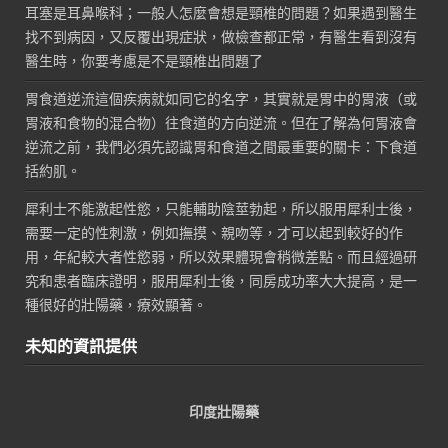
耳塞是耳鼻喉科；一般人怎麼會想是頸椎的問題？如果遇到醫生
找不到病因，又反覆出現症狀，做檢查都正常，有醫生看到沒有
醫生時，你要考慮是不是頸椎出問題了
胃食道逆流這個疾病就如同它的名字，其實就是胃中的胃液（或
胃液和食物的混合物）往食道的方向逆流。但在了解為何胃液會
逆流之前，我們必須先認識胃和食道之間最重要的關卡：下食道
括約肌。
犀利士不能激起性慾，只能輔助陰莖勃起，所以服用犀利士後，
需要一定的性刺激，例如撫摸、親吻等，才可以起到較好的作
用，年紀較大者性慾弱，所以效果體現會稍微差點。而且經過研
究和患者臨床證明，服用犀利士後，同房成功率大大提高，是一
種很好的壯陽藥，療效顯著。
未知的資訊提供
印度壯陽藥