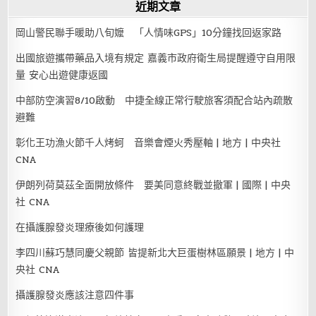
近期文章
岡山警民聯手暖助八旬嬤 「人情味GPS」10分鐘找回返家路
出國旅遊攜帶藥品入境有規定 嘉義市政府衛生局提醒遵守自用限
量 安心出遊健康返國
中部防空演習8/10啟動 中捷全線正常行駛旅客須配合站內疏散
避難
彰化王功漁火節千人烤蚵 音樂會煙火秀壓軸 | 地方 | 中央社
CNA
伊朗列荷莫茲全面開放條件 要美同意終戰並撤軍 | 國際 | 中央
社 CNA
在攝護腺發炎理療後如何護理
李四川蘇巧慧同慶父親節 皆提新北大巨蛋樹林區願景 | 地方 | 中
央社 CNA
攝護腺發炎應該注意四件事