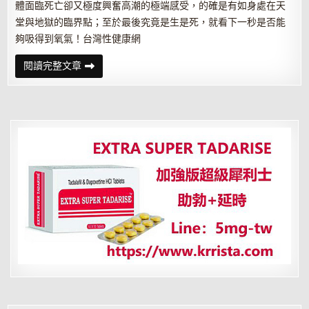
體面臨死亡卻又極度興奮高潮的極端感受，的確是有如身處在天
堂與地獄的臨界點；至於最後究竟是生是死，就看下一秒是否能
夠吸得到氧氣！台灣性健康網
窒
閱讀完整文章
息
式
性
愛
我
們
仿
仿
色
戒