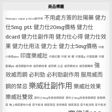
商品標籤
不用處方簽的壯陽藥
健力
Stenagra
super p force副作用
仕5mg ptt
健力仕20mg價格
健力仕
dcard
健力仕副作用
健力仕心得
健力仕效
果
健力仕用法
健力士
健力士5mg價格
印度
印度樂威壯
小綠瓶plus
印度紅鑽
印度 綠 鑽
印度藍p
印度藍鑽
印度
強
藍鑽ptt
威而鋼副作用
威而鋼效果
威而鋼 正品
威而鋼用法
威而鋼購買
效威而鋼
必利勁
必利勁副作用
服用威而
樂威壯副作用
鋼的禁忌
樂威壯效果
樂威壯雙效
犀利士5mg改善夜間頻尿
犀利士5mg改善夜間頻尿 夜間頻
尿 晚上頻尿要吃什麼 尿不乾淨 頻尿原因 突然頻尿 頻尿原因 尿不乾淨男 尿不乾淨