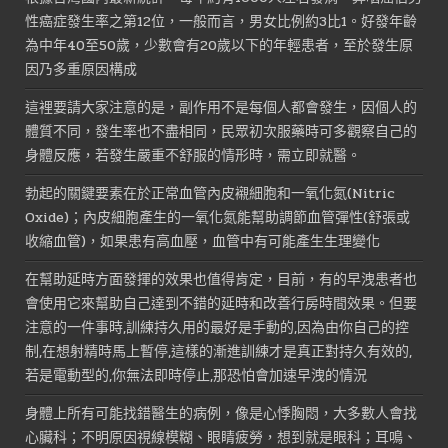
性癌症發生率之第12位，一般而言，男女比例約3比1。好發年齡
為中年40至50歲，少數會有20歲以下的年輕患者，至於發生原
因乃多重原因構成
這裡要請大家注意的是，副作用不是每個人都會發生，因個人的
體質不同，發生率也不盡相同，民眾初次服藥時可多觀察自己的
身體反應，若發生嚴重不舒服的情形時，需立即就醫。
勃起的關鍵要素在於正常血管內皮襯細胞和一氧化氮(Nitric
Oxide)；內皮細胞產生的一氧化氮能幫助調節血管彈性(舒張或
收縮血管)，如果患有高血壓，血管中有可能產生生理變化
在幫助延時方面發揮的效果也值得肯定，目前，有的早洩患者也
會使用它來幫助自己達到不錯的延時和改善行房時間效果。但要
注意的一件事時,訓練持久用的最好是手動的,因為由你自己的控
制,在想射精時馬上暫停,這樣的漸進訓練才是真正對持久有效的,
若是電動型的,你無法即時停止,那恐怕會加速早洩的情況
身體上所有可能找錯醫生的病例，像是心悸胸悶，大多數人會找
心臟科；不明原因視線模糊、眼睛疲勞，想到就是眼科；耳鳴、