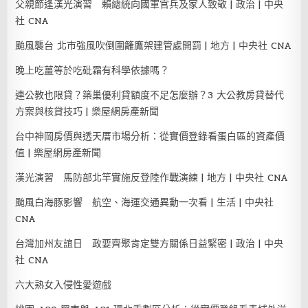
父親節逢漢光演習 賴總統向國軍官兵及家人致敬 | 政治 | 中央
社 CNA
颱風襲台 北市強風吹倒圍籬鷹架建管處開罰 | 地方 | 中央社 CNA
晚上吃薑等於吃砒霜有科學依據嗎？
連公教也限貸？築巢優利貸額度不足怎麼辦？3 大公教房貸替代
方案與核貸技巧 | 樂屋網房產新聞
台中神岡房價與透天厝市場分析：從實價登錄看蛋白區的資產價
值 | 樂屋網房產新聞
漢光演習 馬防部北竿實施反登陸作戰演練 | 地方 | 中央社 CNA
颱風白海豚影響 航空、海運交通異動一次看 | 生活 | 中央社
CNA
台灣加州友誼日 政要齊聚肯定雙方關係日益緊密 | 政治 | 中央
社 CNA
六大熟女入侵性愛遊戲