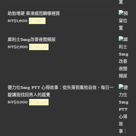
始
前
價
價
助勃增硬 果凍威而鋼哪裡買
格：
格：
原
目
NT$
1,600
NT$
800
NT$1,600。
NT$800。
始
前
價
價
犀利士5mg改善夜間頻尿
格：
格：
原
目
NT$
2,800
NT$
1,500
NT$1,600。
NT$800。
始
前
價
價
格：
格：
NT$2,800。
NT$1,500。
健力仕5mg PTT 心得故事：從失落到重拾自信，每日一
錠讓我找回男人的感覺
原
目
NT$
3,000
NT$
1,500
始
前
價
價
格：
格：
NT$3,000。
NT$1,500。