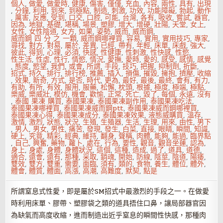
個人
,
做愛
,
做愛時
,
健康
,
傷害
,
僅僅
,
充血
,
內容
,
兩性
,
具有
,
出現
,
分鐘
,
利用
,
到來
,
到極點
,
制造
,
刺激
,
功效
,
功能障礙
,
勃起
,
動作
,
厲害
,
反應
,
受到
,
口交
,
口腔
,
可能
,
台灣
,
各有
,
吸收
,
嘗試
,
器官
,
因為
,
地獄
,
基礎
,
堪稱
,
場景
,
塑膠
,
增大
,
增硬
,
壯陽
,
天堂
,
女上
,
女性
,
女性陰道
,
女方
,
如果
,
姿勢
,
威而
,
威而鋼
,
威而鋼 四 分 之 一顆
,
威而鋼哪裡買
,
容易
,
實用
,
實用技巧
,
專家
,
尋找
,
對方
,
對易
,
屬於
,
差異
,
已經
,
帶有
,
年輕
,
床單
,
床戲
,
強大
,
彼此
,
得到
,
心理
,
必須
,
快感
,
性健康
,
性刺激
,
性快感
,
性慾
,
性生活
,
性虐
,
性行
,
情慾
,
情況
,
愛撫
,
愛時
,
愛的
,
感受
,
感情
,
感覺
,
態度
,
慾望
,
我們
,
或會
,
所謂
,
手段
,
技巧
,
把握
,
抑制劑
,
折斷
,
招式
,
持久
,
排行
,
排行榜
,
推薦
,
插入
,
損傷
,
摧毀
,
擁抱
,
擠壓
,
收縮
,
效果
,
新奇
,
方式
,
是否
,
時代
,
更為
,
最好
,
最後
,
最終
,
會有
,
有力
,
有助
,
有所
,
有效
,
服用
,
服藥
,
松懈
,
枕頭
,
根據
,
極度
,
極端
,
極點
,
樂威
,
樂威壯
,
模仿
,
機會
,
歡愉
,
正常
,
死亡
,
毀了
,
每個
,
永遠
,
沒有
,
泰國 果凍 購買
,
泰國果凍
,
泰國果凍副作用
,
泰國果凍吃法
,
泰國果凍哪裡買
,
泰國果凍威而鋼ptt
,
泰國果凍威而鋼哪裡買
,
泰國果凍心得
,
泰國果凍成分
,
泰國果凍效果
,
液態威購買
,
溫存
,
激情
,
激烈
,
狀態
,
狀況
,
生殖
,
生殖器
,
生活
,
生理
,
用來
,
由性
,
男下
,
男人
,
男女
,
男性
,
痛苦
,
發現
,
發生
,
白菜
,
直接
,
眼睛
,
瞬間
,
知識
,
硬上
,
究竟
,
精彩
,
經典
,
維持
,
翻身
,
聲稱
,
肉體
,
能夠
,
能過
,
臨界點
,
自己
,
興奮
,
藥物
,
蘿卜
,
處在
,
行為
,
要性
,
觀音
,
觀音坐蓮
,
認為
,
身上
,
身處
,
身體
,
身體狀況
,
這個
,
這種
,
造成
,
過了
,
道具
,
道德
,
適合
,
還會
,
還有
,
那種
,
采取
,
銷魂
,
開始
,
防線
,
陰莖
,
陰道
,
陽痿
,
雙效
,
雙方
,
雙重
,
需要
,
面臨
,
須有
,
類的
,
食物
,
養生
,
體位
,
體外
,
體會
,
體質
,
體面
,
高漲
,
高潮
,
高難度
,
默契
,
點是
所謂窒息式性愛，即是屬於SM招式中最激烈的手段之一。在做愛
時利用床單、膠帶、塑膠袋之類的道具捂住口鼻，讓局部器官因
為缺氣而高度收縮，進而制造出近乎窒息的瞬間性快感，那種肉