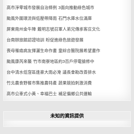
高市淨零城市發展自治條例 3面向推動綠色城市
颱風外圍環流與低壓帶降雨 石門水庫水位滿庫
屏東南州金牛陣 戴明志號召軍人弟兄傳承客庄文化
台南辦旅館認證培訓 盼促進綠色旅遊發展
喪母罹癌病友揮灑生命作畫 童綜合醫院展希望畫作
颱風康芮來襲 竹市南寮地區約3百戶停電搶修中
台中清水低窪區逢豪大雨必淹 議長會勘改善排水
竹北農食野餐市集推農特產 蔬果競拍刺激消費
高市公車式小黃、幸福巴士 補足偏鄉公共運輸
未知的資訊提供