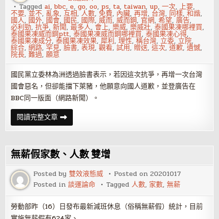
七
Tagged
ai
,
bbc
,
e
,
go
,
oo
,
ps
,
ta
,
taiwan
,
up
,
一次
,
上要
,
成
不要
,
並不
,
亂象
,
互相
,
人數
,
免費
,
內臟
,
再增
,
台灣
,
同樣
,
和諧
,
國人
,
國外
,
國會
,
國民
,
國際
,
威而
,
威而鋼
,
官網
,
希望
,
廣告
,
必利勁
,
抗爭
,
新聞
,
最多人
,
會上
,
樂威
,
樂威壯
,
泰國果凍哪裡買
,
泰國果凍威而鋼ptt
,
泰國果凍威而鋼哪裡買
,
泰國果凍心得
,
泰國果凍成分
,
泰國果凍效果
,
犀利
,
理性
,
稱台灣
,
立委
,
立院
,
綜合
,
網路
,
罕見
,
臉書
,
表現
,
觀看
,
試用
,
贈送
,
這次
,
道歉
,
遺憾
,
院長
,
難過
,
願意
國民黨立委林為洲透過臉書表示，若因這次抗爭，再增一次台灣
國會惡名，但卻能擋下萊豬，他願意向國人道歉，並登廣告在
BBC同一版面（網路新聞）。
BBC
閱讀完整文章
稱
台
灣
國
會
無薪假家數、人數 雙增
「惡
名
昭
Posted by
雙效液態威
Posted on
20201017
彰」
Posted in
談運論命
Tagged
人數
,
家數
,
無薪
林
為
洲：
願
勞動部昨（16）日發布最新減班休息（俗稱無薪假）統計，目前
向
實施無薪假有624家、…