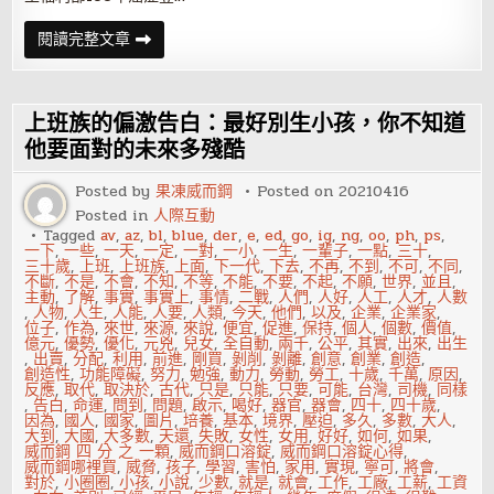
如
閱讀完整文章
何
早
期
發
現
上班族的偏激告白：最好別生小孩，你不知道
乳
癌?
他要面對的未來多殘酷
Posted by
果凍威而鋼
Posted on
20210416
Posted in
人際互動
Tagged
av
,
az
,
bl
,
blue
,
der
,
e
,
ed
,
go
,
ig
,
ng
,
oo
,
ph
,
ps
,
一下
,
一些
,
一天
,
一定
,
一對
,
一小
,
一生
,
一輩子
,
一點
,
三十
,
三十歲
,
上班
,
上班族
,
上面
,
下一代
,
下去
,
不再
,
不到
,
不可
,
不同
,
不斷
,
不是
,
不會
,
不知
,
不等
,
不能
,
不要
,
不起
,
不願
,
世界
,
並且
,
主動
,
了解
,
事實
,
事實上
,
事情
,
二戰
,
人們
,
人好
,
人工
,
人才
,
人數
,
人物
,
人生
,
人能
,
人要
,
人類
,
今天
,
他們
,
以及
,
企業
,
企業家
,
位子
,
作為
,
來世
,
來源
,
來說
,
便宜
,
促進
,
保持
,
個人
,
個數
,
價值
,
億元
,
優勢
,
優化
,
元兇
,
兒女
,
全自動
,
兩千
,
公平
,
其實
,
出來
,
出生
,
出賣
,
分配
,
利用
,
前進
,
剛買
,
剝削
,
剝離
,
創意
,
創業
,
創造
,
創造性
,
功能障礙
,
努力
,
勉強
,
動力
,
勞動
,
勞工
,
十歲
,
千萬
,
原因
,
反應
,
取代
,
取決於
,
古代
,
只是
,
只能
,
只要
,
可能
,
台灣
,
司機
,
同樣
,
告白
,
命運
,
問到
,
問題
,
啟示
,
喝好
,
器官
,
器會
,
四十
,
四十歲
,
因為
,
國人
,
國家
,
圖片
,
培養
,
基本
,
境界
,
壓迫
,
多久
,
多數
,
大人
,
大到
,
大國
,
大多數
,
天還
,
失敗
,
女性
,
女用
,
好好
,
如何
,
如果
,
威而鋼 四 分 之 一顆
,
威而鋼口溶錠
,
威而鋼口溶錠心得
,
威而鋼哪裡買
,
威脅
,
孩子
,
學習
,
害怕
,
家用
,
實現
,
寧可
,
將會
,
對於
,
小圈圈
,
小孩
,
小說
,
少數
,
就是
,
就會
,
工作
,
工廠
,
工薪
,
工資