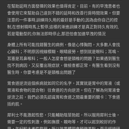
在幫助延時方面發揮的效果也值得肯定，目前，有的早洩患者也
會使用它來幫助自己達到不錯的延時和改善行房時間效果。但要
注意的一件事時,訓練持久用的最好是手動的,因為由你自己的控
制,在想射精時馬上暫停,這樣的漸進訓練才是真正對持久有效的,
若是電動型的,你無法即時停止,那恐怕會加速早洩的情況
身體上所有可能找錯醫生的病例，像是心悸胸悶，大多數人會找
心臟科；不明原因視線模糊、眼睛疲勞，想到就是眼科；耳鳴、
耳塞是耳鼻喉科；一般人怎麼會想是頸椎的問題？如果遇到醫生
找不到病因，又反覆出現症狀，做檢查都正常，有醫生看到沒有
醫生時，你要考慮是不是頸椎出問題了
胃食道逆流這個疾病就如同它的名字，其實就是胃中的胃液（或
胃液和食物的混合物）往食道的方向逆流。但在了解為何胃液會
逆流之前，我們必須先認識胃和食道之間最重要的關卡：下食道
括約肌。
犀利士不能激起性慾，只能輔助陰莖勃起，所以服用犀利士後，
需要一定的性刺激，例如撫摸、親吻等，才可以起到較好的作
用，年紀較大者性慾弱，所以效果體現會稍微差點。而且經過研