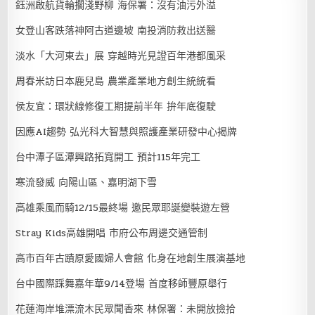
鈺洲啟航貨輪擱淺野柳 海保署：沒有油污外溢
女登山客跌落神阿古道邊坡 南投消防救出送醫
淡水「大河東去」展 穿越時光見證百年港都風采
周春米訪日本鹿兒島 農業產業地方創生統統看
侯友宜：環狀線修復工期提前半年 拚年底復駛
因應AI趨勢 弘光科大智慧與照護產業研發中心揭牌
台中潭子區潭興路拓寬開工 預計115年完工
寒流發威 向陽山區、嘉明湖下雪
高雄乘風而騎12/15最終場 邀民眾耶誕變裝遊左營
Stray Kids高雄開唱 市府公布周邊交通管制
高市百年古蹟原愛國婦人會館 化身在地創生展演基地
台中國際踩舞嘉年華9/14登場 首度移師豐原舉行
花蓮海岸堆漂流木民眾聞香來 林保署：未開放撿拾