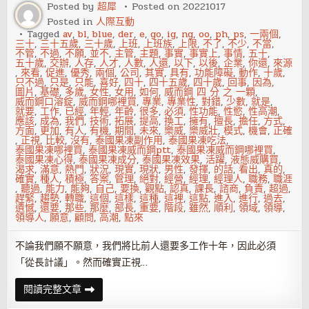
付
Posted by
超犀
Posted on
20221017
出
Posted in
人際互動
軌
男
Tagged
av
,
bl
,
blue
,
der
,
e
,
go
,
ig
,
ng
,
oo
,
ph
,
ps
,
一兩個
,
人
三十
,
三十五歲
,
三十歲
,
上班
,
上班族
,
上限
,
不了
,
不少
,
不當
,
不管
,
不過
,
不願
,
並不
,
主管
,
主題
,
事實
,
事實上
,
事情
,
五十
,
五十歲
,
交辦
,
人存
,
人才
,
人數
,
人還
,
以下
,
以後
,
企業
,
你還
,
來源
,
來看
,
促進
,
優秀
,
兩個
,
公司
,
其實
,
具有
,
功能障礙
,
動作
,
十歲
,
只不過
,
只是
,
只能
,
喜好
,
四十
,
四十五歲
,
四十歲
,
回事
,
因為
,
圖片
,
基礎
,
多歲
,
女性
,
女用
,
如何
,
威而鋼 四 分 之 一顆
,
威而鋼口溶錠
,
威而鋼哪裡買
,
專業
,
專業性
,
對錯
,
少數
,
就是
,
就要
,
工作
,
已經
,
年輕
,
年齡
,
很多
,
必須
,
性功能
,
性慾
,
性高潮
,
應該
,
成為
,
我們
,
技術
,
拓展
,
提高
,
換工
,
擁有
,
擅長
,
擔任
,
方式
,
方面
,
更加
,
有人
,
有機
,
期間
,
未來
,
樂威
,
樂威壯
,
模式
,
機會
,
正確
,
正視
,
比較
,
沒有
,
泰國果凍副作用
,
泰國果凍吃法
,
泰國果凍哪裡買
,
泰國果凍威而鋼ptt
,
泰國果凍威而鋼哪裡買
,
泰國果凍心得
,
泰國果凍成分
,
泰國果凍效果
,
活躍
,
液態威購買
,
渴求
,
滿意
,
熱門
,
狀況
,
現實
,
現狀
,
男性
,
發揮
,
的話
,
看出
,
真的
,
確實
,
種人
,
積極
,
答案
,
管理
,
絕對
,
經營
,
經理
,
經理人
,
職務
,
職涯
,
聽過
,
能力
,
能夠
,
自己
,
要換
,
觀點
,
認真
,
課長
,
諮商
,
負責
,
超過
,
趕緊
,
趨勢
,
轉職
,
這個
,
這樣
,
這種
,
這裡
,
這點
,
進入
,
進行
,
過去
,
遺憾
,
還要
,
那些
,
那麼
,
部長
,
重要
,
階段
,
雖然
,
順利
,
領域
,
領導
,
領導人
,
願意
,
顧問
,
高潮
,
點來
不論我們願不願意，我們將比前人還要多工作十年，因此必須
「從長計議」。然而確實正視…
三
閱讀完整文章
十
五