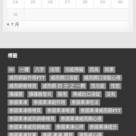
24
25
26
27
28
29
30
31
« 7 月
標籤
IG
一種
八字
出現
功能障礙
因為
如果
威而鋼副作用PTT
威而鋼口溶錠
威而鋼口溶錠心得
威而鋼哪裡買
威而鋼 四 分 之 一顆
性功能
性慾
攝護腺
攝護腺發炎
服用
樂威壯口溶錠
沒有
泰國果凍
泰國果凍副作用
泰國果凍吃法
泰國果凍哪裡買
泰國果凍喝酒
泰國果凍威而鋼PTT
泰國果凍威而鋼哪裡買
泰國果凍威而鋼心得
泰國果凍威而鋼蝦皮
泰國果凍心得
泰國果凍成分
泰國果凍效果
泰國 果凍 購買
液態威心得