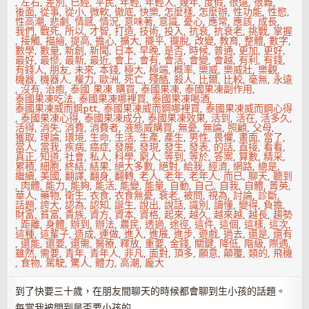
,
左右
,
差別
,
已經
,
平民
,
年輕
,
年輕人
,
幾年
,
度假
,
很遠
,
很難
,
後面
,
從事
,
從小
,
微軟
,
徹底
,
快樂
,
怎麼樣
,
怎麼辦
,
性功能
,
性慾
,
性高潮
,
悲劇
,
情感
,
情況
,
意味著
,
意識
,
憂心
,
應常
,
應該
,
成長
,
我們
,
戰死
,
所以
,
才智
,
打造
,
技術
,
投入
,
抗衰
,
抗衰老
,
挑戰
,
掌握
,
接觸
,
描繪
,
提高
,
擔心
,
擴大
,
擺平
,
擺脫
,
改變
,
教育
,
整體
,
數字
,
數學
,
數量
,
新創
,
新聞
,
日本
,
早晚
,
是否
,
時候
,
普通
,
更加
,
更好
,
最好
,
最慘
,
最新
,
最近
,
會上
,
會有
,
會活
,
會變
,
會越
,
有利
,
有錢
,
有錢人
,
朋友
,
未來
,
本錢
,
極大
,
極端
,
概率
,
樂威
,
樂威壯
,
樂觀
,
機器
,
機器人
,
權力
,
歐洲
,
死亡
,
殘酷
,
殺人
,
比爾
,
比較
,
毫無
,
永遠
,
沒有
,
治癒
,
泰國 果凍 購買
,
泰國果凍
,
泰國果凍副作用
,
泰國果凍吃法
,
泰國果凍哪裡買
,
泰國果凍喝酒
,
泰國果凍威而鋼ptt
,
泰國果凍威而鋼哪裡買
,
泰國果凍威而鋼心得
,
泰國果凍心得
,
泰國果凍成分
,
泰國果凍效果
,
活到
,
活在
,
活多久
,
活得
,
消失
,
消費
,
消費者
,
液態威購買
,
無憂
,
無論
,
照顧
,
父母
,
獲取
,
理論
,
環境
,
生命
,
生活
,
生產
,
產生
,
男性
,
畏懼
,
畫面
,
當了
,
當人
,
當我
,
疾病
,
癌症
,
發展
,
發現
,
發生
,
發表
,
的話
,
直接
,
看看
,
真正
,
知道
,
社會
,
私人
,
科學
,
窮人
,
等到
,
等於
,
答案
,
算數
,
精采
,
累積
,
細胞
,
終結
,
結果
,
絕大多數
,
絕對
,
給我
,
經濟
,
網路
,
總是
,
繼續
,
美國
,
翻譯
,
翻身
,
翻轉
,
老人
,
老年
,
老年人
,
而已
,
聊天
,
聽到
,
肉體
,
能力
,
能夠
,
能活
,
能變
,
能量
,
自動
,
自己
,
自我
,
自體
,
菁英
,
華人
,
藥物
,
衛生
,
衣食
,
衣食無憂
,
衰老
,
被問
,
視為
,
討論
,
診斷
,
話題
,
誇大
,
認為
,
認知
,
誕生
,
說出
,
說話
,
識別
,
讀懂
,
變得
,
負擔
,
財富
,
貧富
,
貴族
,
資方
,
資本
,
資格
,
起來
,
越久
,
越來越
,
越長
,
趨勢
,
距離
,
身體
,
辦到
,
辦法
,
農民
,
透過
,
途徑
,
這件
,
這個
,
這樣
,
這次
,
這種
,
這輩子
,
造成
,
連做
,
進入
,
進展
,
進步
,
遊戲
,
過去
,
還是
,
還有
,
還能
,
還要
,
還需
,
醫療
,
釋放
,
重要
,
金錢
,
關鍵
,
降低
,
階級
,
際遇
,
雖然
,
需要
,
青年
,
青年人
,
非凡
,
面對
,
頂多
,
願意
,
顛覆
,
類的
,
飛機
,
食物
,
駕駛
,
驚人
,
體力
,
高潮
,
龐大
到了快要三十歲，在朋友間聊天的時候都會聊到生小孩的話題。
每當我被問到是否要小孩的…