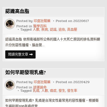
歲
是
轉
認識高血脂
職
上
限，
Posted by
印度壯陽藥
Posted on
20220617
真
Posted in
醫學百科
的
Tagged
人數
,
疾病
,
認識
,
這些
,
高血壓
嗎？
認識高血脂 依照衛福部所公佈的國人十大死亡原因的排名資料顯
示分別惡性腫瘤、腦血管…
認
閱讀完整文章
識
高
血
脂
如何早期發現乳癌?
Posted by
印度壯陽藥
Posted on
20220429
Posted in
談運論命
Tagged
乳癌
,
人數
,
癌症
,
發生
,
發生率
如何早期發現乳癌? 乳癌是台灣女性最常見的惡性腫瘤，根據衛
生福利部106年癌症登…