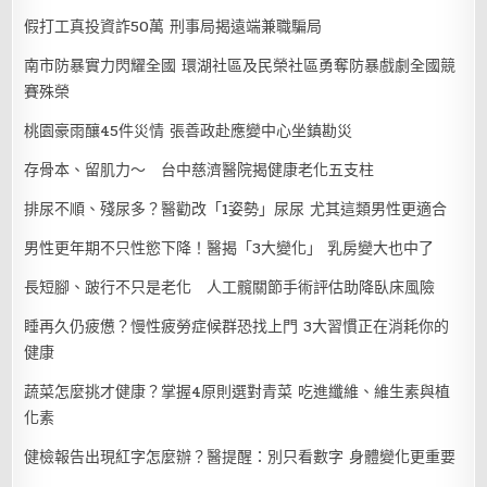
假打工真投資詐50萬 刑事局揭遠端兼職騙局
南市防暴實力閃耀全國 環湖社區及民榮社區勇奪防暴戲劇全國競
賽殊榮
桃園豪雨釀45件災情 張善政赴應變中心坐鎮勘災
存骨本、留肌力～ 台中慈濟醫院揭健康老化五支柱
排尿不順、殘尿多？醫勸改「1姿勢」尿尿 尤其這類男性更適合
男性更年期不只性慾下降！醫揭「3大變化」 乳房變大也中了
長短腳、跛行不只是老化 人工髖關節手術評估助降臥床風險
睡再久仍疲憊？慢性疲勞症候群恐找上門 3大習慣正在消耗你的
健康
蔬菜怎麼挑才健康？掌握4原則選對青菜 吃進纖維、維生素與植
化素
健檢報告出現紅字怎麼辦？醫提醒：別只看數字 身體變化更重要