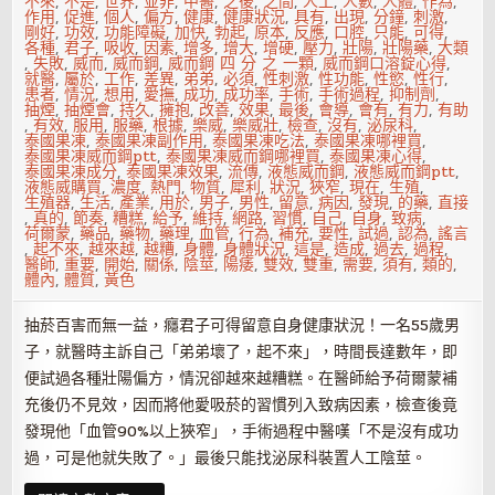
不來
,
不是
,
世界
,
並非
,
中醫
,
之後
,
之間
,
人工
,
人數
,
人體
,
作為
,
作用
,
促進
,
個人
,
偏方
,
健康
,
健康狀況
,
具有
,
出現
,
分鐘
,
刺激
,
剛好
,
功效
,
功能障礙
,
加快
,
勃起
,
原本
,
反應
,
口腔
,
只能
,
可得
,
各種
,
君子
,
吸收
,
因素
,
增多
,
增大
,
增硬
,
壓力
,
壯陽
,
壯陽藥
,
大類
,
失敗
,
威而
,
威而鋼
,
威而鋼 四 分 之 一顆
,
威而鋼口溶錠心得
,
就醫
,
屬於
,
工作
,
差異
,
弟弟
,
必須
,
性刺激
,
性功能
,
性慾
,
性行
,
患者
,
情況
,
想用
,
愛撫
,
成功
,
成功率
,
手術
,
手術過程
,
抑制劑
,
抽煙
,
抽煙會
,
持久
,
擁抱
,
改善
,
效果
,
最後
,
會導
,
會有
,
有力
,
有助
,
有效
,
服用
,
服藥
,
根據
,
樂威
,
樂威壯
,
檢查
,
沒有
,
泌尿科
,
泰國果凍
,
泰國果凍副作用
,
泰國果凍吃法
,
泰國果凍哪裡買
,
泰國果凍威而鋼ptt
,
泰國果凍威而鋼哪裡買
,
泰國果凍心得
,
泰國果凍成分
,
泰國果凍效果
,
流傳
,
液態威而鋼
,
液態威而鋼ptt
,
液態威購買
,
濃度
,
熱門
,
物質
,
犀利
,
狀況
,
狹窄
,
現在
,
生殖
,
生殖器
,
生活
,
產業
,
用於
,
男子
,
男性
,
留意
,
病因
,
發現
,
的藥
,
直接
,
真的
,
節奏
,
糟糕
,
給予
,
維持
,
網路
,
習慣
,
自己
,
自身
,
致病
,
荷爾蒙
,
藥品
,
藥物
,
藥理
,
血管
,
行為
,
補充
,
要性
,
試過
,
認為
,
謠言
,
起不來
,
越來越
,
越糟
,
身體
,
身體狀況
,
這是
,
造成
,
過去
,
過程
,
醫師
,
重要
,
開始
,
關係
,
陰莖
,
陽痿
,
雙效
,
雙重
,
需要
,
須有
,
類的
,
體內
,
體質
,
黃色
抽菸百害而無一益，癮君子可得留意自身健康狀況！一名55歲男
子，就醫時主訴自己「弟弟壞了，起不來」，時間長達數年，即
便試過各種壯陽偏方，情況卻越來越糟糕。在醫師給予荷爾蒙補
充後仍不見效，因而將他愛吸菸的習慣列入致病因素，檢查後竟
發現他「血管90%以上狹窄」，手術過程中醫嘆「不是沒有成功
過，可是他就失敗了。」最後只能找泌尿科裝置人工陰莖。