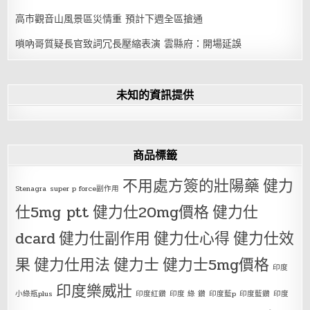
高市觀音山風景區災情重 預計下週全區搶通
嗩吶哥質疑長官致詞冗長壓縮表演 雲縣府：開場延誤
未知的資訊提供
商品標籤
不用處方簽的壯陽藥
健力
Stenagra
super p force副作用
仕5mg ptt
健力仕20mg價格
健力仕
dcard
健力仕副作用
健力仕心得
健力仕效
果
健力仕用法
健力士
健力士5mg價格
印度
印度樂威壯
小綠瓶plus
印度紅鑽
印度 綠 鑽
印度藍p
印度藍鑽
印度