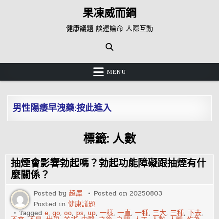
Skip
果凍威而鋼
to
content
健康議題 談運論命 人際互動
MENU
男性陽痿早洩藥:按此進入
標籤:
人數
抽煙會影響勃起嗎？勃起功能障礙跟抽煙有什
麼關係？
Posted by
超犀
Posted on
20250803
Posted in
健康議題
Tagged
e
,
go
,
oo
,
ps
,
up
,
一樣
,
一直
,
一種
,
三大
,
三種
,
下去
,