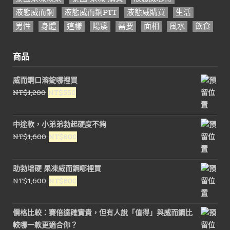
液態威而鋼
液態威而鋼PTT
液態威購買
生活
男性
身體
這樣
陽痿
需要
面相
風水
飲食
商品
威而鋼口溶錠哪裡買
原
目
NT$
1,200
NT$
550
始
前
價
價
中途軟，小弟弟勃起硬度不夠
格：
格：
原
目
NT$
1,600
NT$
800
NT$1,200。
NT$550。
始
前
價
價
助勃增硬 果凍威而鋼哪裡買
格：
格：
原
目
NT$
1,600
NT$
800
NT$1,600。
NT$800。
始
前
價
價
價格比較：賽倍達確實貴，但有人說「值得」與威而鋼比
格：
格：
較哪一款更適合你？
NT$1,600。
NT$800。