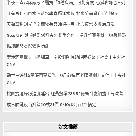
半夜一直起床尿尿？醫揭「5種疾病」可能有關 心臟衰竭也入列
【有片】石門水庫蓄水率直逼滿水位 北水分署發布防洪警示
天熱幫狗剃光毛？寵物美容師揭迷思 小心反增皮膚病風險
GearUP 與《逃離塔科夫》攜手合作，提升新賽季線上遊戲體驗
攝護腺發炎影響性功能
妻涉酒駕載夫自撞翻車 南投消防協助脫困送醫 | 社會 | 中央社
CNA
勸世三姊妹5萬張門票搶光 9月前進百老匯讀劇 | 文化 | 中央社
CNA
桃園捷運綠線進度延宕 經費擬增233.52億審計處籲捷工局改善
成人肺鏈疫苗升級20或21價 8/10起公費1劑搞定
好文推薦