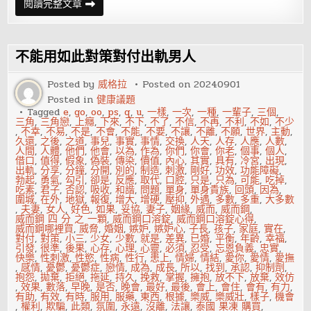
抽
閱讀完整文章
煙
會
影
響
勃
不能用如此對策對付出軌男人
起
嗎？
勃
Posted by
威格拉
Posted on
20240901
起
Posted in
健康議題
功
能
Tagged
e
,
go
,
oo
,
ps
,
q
,
u
,
一樣
,
一次
,
一種
,
一輩子
,
三個
,
障
三角
,
三角戀
,
上癮
,
下來
,
不下
,
不了
,
不信
,
不再
,
不利
,
不如
,
不少
礙
,
不幸
,
不易
,
不是
,
不會
,
不能
,
不要
,
不讓
,
不離
,
不願
,
世界
,
主動
,
跟
久還
,
之後
,
之道
,
事兒
,
事實
,
事情
,
交換
,
人天
,
人存
,
人應
,
人數
,
抽
人間
,
人體
,
他們
,
他會
,
以為
,
作為
,
你們
,
你會
,
你老
,
個事
,
個人
,
煙
借口
,
值得
,
假象
,
偽裝
,
傳染
,
價值
,
內心
,
其實
,
具有
,
冷宮
,
出現
,
有
出軌
,
分享
,
分鐘
,
分開
,
別的
,
制造
,
刺激
,
剛好
,
功效
,
功能障礙
,
什
勃起
,
勇氣
,
勾引
,
卻是
,
反應
,
取代
,
口腔
,
只是
,
只為
,
可能
,
吃掉
,
麼
吃素
,
君子
,
否認
,
吸收
,
和諧
,
問題
,
單身
,
單身貴族
,
回頭
,
因為
,
關
圍城
,
在外
,
地獄
,
報復
,
增大
,
增硬
,
壓抑
,
外遇
,
多數
,
多重
,
大多數
係？
,
夫妻
,
女人
,
好色
,
如果
,
妥協
,
妻子
,
姻緣
,
威而
,
威而鋼
,
威而鋼 四 分 之 一顆
,
威而鋼口溶錠
,
威而鋼口溶錠心得
,
威而鋼哪裡買
,
威脅
,
婚姻
,
嫉妒
,
嫉妒心
,
子長
,
孩子
,
家庭
,
實在
,
對付
,
對策
,
小三
,
少女
,
少數
,
就是
,
差異
,
已婚
,
平衡
,
年齡
,
幸福
,
引發
,
很準
,
後果
,
心存
,
心理
,
心靈
,
必須
,
忍受
,
忘恩負義
,
忠實
,
快樂
,
性刺激
,
性慾
,
性病
,
性行
,
患上
,
情婦
,
情結
,
愛你
,
愛情
,
愛撫
,
感情
,
憂鬱
,
憂鬱症
,
戀情
,
成為
,
成長
,
所以
,
找到
,
承認
,
抑制劑
,
抱怨
,
拋棄
,
拒絕
,
拖延
,
持久
,
挽救
,
掌握
,
擁抱
,
放不下
,
放棄
,
效仿
,
效果
,
數落
,
早晚
,
是否
,
晚會
,
最好
,
最後
,
會上
,
會住
,
會有
,
有力
,
有助
,
有效
,
有時
,
服用
,
服藥
,
東西
,
根據
,
樂威
,
樂威壯
,
樣子
,
機會
,
權利
,
欺騙
,
此類
,
氛圍
,
永遠
,
沒離
,
法讓
,
泰國 果凍 購買
,