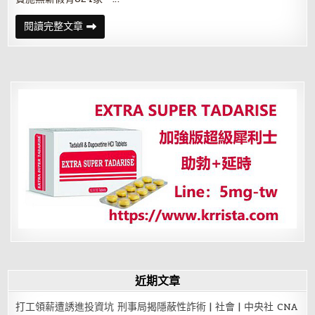
國
人
道
無
閱讀完整文章
歉
薪
假
家
數、
人
數
雙
增
近期文章
打工領薪遭誘進投資坑 刑事局揭隱蔽性詐術 | 社會 | 中央社 CNA