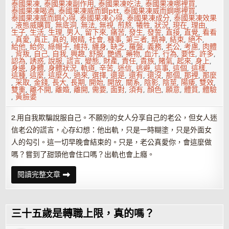
泰國果凍
,
泰國果凍副作用
,
泰國果凍吃法
,
泰國果凍哪裡買
,
泰國果凍喝酒
,
泰國果凍威而鋼ptt
,
泰國果凍威而鋼哪裡買
,
泰國果凍威而鋼心得
,
泰國果凍心得
,
泰國果凍成分
,
泰國果凍效果
,
液態威購買
,
無底洞
,
無法
,
無視
,
煎熬
,
犧牲
,
狀況
,
現在
,
理由
,
生子
,
生活
,
生理
,
男人
,
留下來
,
痛苦
,
發生
,
發誓
,
直接
,
直覺
,
看看
,
真愛
,
真正
,
真的
,
眼睛
,
社會
,
種事
,
第三者
,
精神
,
結束
,
絕不
,
給他
,
給你
,
綠帽子
,
維持
,
纏身
,
缺乏
,
羅盤
,
義務
,
老公
,
考慮
,
肉體
,
背叛
,
自己
,
自我
,
興趣
,
舒服
,
艷遇
,
藥物
,
血汗
,
行為
,
要性
,
許多
,
認為
,
誘惑
,
說服
,
謊言
,
變態
,
財產
,
責任
,
貴族
,
賭氣
,
起來
,
身上
,
身邊
,
身體
,
身體狀況
,
軌道
,
辛苦
,
迷信
,
逃避
,
這事
,
這個
,
這樣
,
這種
,
這麼
,
這麼久
,
過來
,
選擇
,
還是
,
還有
,
還沒
,
那個
,
那裡
,
那麼
,
采取
,
金錢
,
長大
,
長期
,
開始
,
開放
,
關系
,
陰影
,
陰莖
,
陽痿
,
雙效
,
雙重
,
離不開
,
離婚
,
離開
,
需要
,
面對
,
須有
,
顏色
,
願意
,
體質
,
體驗
,
黃臉婆
2.用自我欺騙說服自己。不願別的女人分享自己的老公，但女人迷
信老公的謊言，心存幻想：他出軌，只是一時糊塗，只是外面女
人的勾引。這一切早晚會結束的。只是，老公真愛你，會這麼做
嗎？嘗到了甜頭他會住口嗎？出軌也會上癮。
不
閱讀完整文章
能
用
如
此
對
三十五歲是轉職上限，真的嗎？
策
對