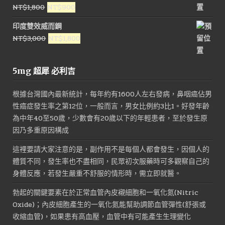
原
目
NT$
1,800
NT$
900
始
前
印度雙效威而鋼
價
價
原
目
NT$
3,000
NT$
1,800
格：
格：
始
前
NT$1,800。
NT$900。
價
價
5mg 超犀 必利吉
格：
格：
NT$3,000。
NT$1,800。
根據台灣國內最新統計，每年約有1600人左右發病，鼻咽癌佔男
性癌症發生率之第12位，一般而言，男女比例約3比1。好發年齡
為中年40至50歲，少數會有20歲以下的年輕患者，至於發生原
因乃多重原因構成
這裡要請大家注意的是，副作用不是每個人都會發生，因個人的
體質不同，發生率也不盡相同，民眾初次服藥時可多觀察自己的
身體反應，若發生嚴重不舒服的情形時，需立即就醫。
勃起的關鍵要素在於正常血管內皮襯細胞和一氧化氮(Nitric
Oxide)；內皮細胞產生的一氧化氮能幫助調節血管彈性(舒張或
收縮血管)，如果患有高血壓，血管中有可能產生生理變化