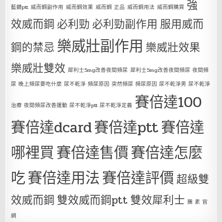
強
藍鑽ptt
威而鋼副作用
威而鋼效果
威而鋼 正品
威而鋼用法
威而鋼購買
效威而鋼
必利勁
必利勁副作用
服用威而
樂威壯副作用
鋼的禁忌
樂威壯效果
樂威壯雙效
犀利士5mg改善夜間頻尿
犀利士5mg改善夜間頻尿 夜間頻
尿 晚上頻尿要吃什麼 尿不乾淨 頻尿原因 突然頻尿 頻尿原因 尿不乾淨男 尿不乾淨
賽倍達100
治療 夜間頻尿改善運動 尿不乾淨ptt 尿不乾淨定義
賽倍達dcard
賽倍達ptt
賽倍達
哪裡買
賽倍達售價
賽倍達怎麼
吃
賽倍達用法
賽倍達評價
超級雙
效威而鋼
雙效威而鋼ptt
雙效犀利士
騰 素 官
網