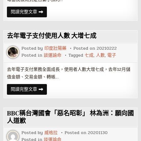
上
閱讀完整文章
班
族
的
偏
激
去年電子支付使用人數 大增七成
告
白：
最
Posted by
印度壯陽藥
Posted on
20210222
好
Posted in
談運論命
Tagged
七成
,
人數
,
電子
別
生
小
孩，
去年電子支付業務全面成長，使用者人數大增七成，去年12月儲
你
值金額、交易金額、轉帳…
不
知
道
去
閱讀完整文章
他
年
要
電
面
子
對
支
的
付
BBC稱台灣國會「惡名昭彰」 林為洲：願向國
未
使
來
用
人道歉
多
人
殘
數
酷
Posted by
威格拉
Posted on
20201130
大
增
Posted in
談運論命