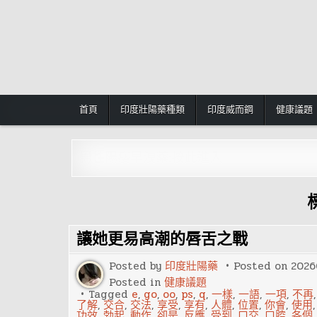
Skip
to
content
首頁
印度壯陽藥種類
印度威而鋼
健康議題
男性陽痿早洩藥:按此進入
讓她更易高潮的唇舌之戰
Posted by
印度壯陽藥
Posted on
2026
Posted in
健康議題
Tagged
e
,
go
,
oo
,
ps
,
q
,
一樣
,
一語
,
一項
,
不再
了解
,
交合
,
交法
,
享受
,
享有
,
人體
,
位置
,
你會
,
使用
功效
,
勃起
,
動作
,
卻是
,
反應
,
受到
,
口交
,
口腔
,
各個