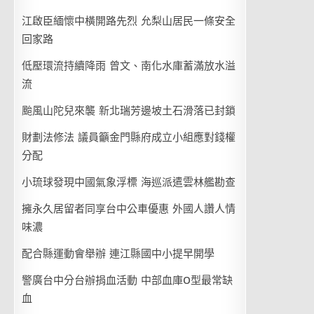
江啟臣緬懷中橫開路先烈 允梨山居民一條安全
回家路
低壓環流持續降雨 曾文、南化水庫蓄滿放水溢
流
颱風山陀兒來襲 新北瑞芳邊坡土石滑落已封鎖
財劃法修法 議員籲金門縣府成立小組應對錢權
分配
小琉球發現中國氣象浮標 海巡派遣雲林艦勘查
擁永久居留者同享台中公車優惠 外國人讚人情
味濃
配合縣運動會舉辦 連江縣國中小提早開學
警廣台中分台辦捐血活動 中部血庫O型最常缺
血