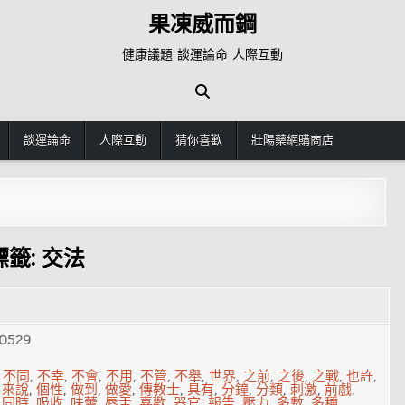
果凍威而鋼
健康議題 談運論命 人際互動
談運論命
人際互動
猜你喜歡
壯陽藥網購商店
標籤:
交法
0529
,
不同
,
不幸
,
不會
,
不用
,
不管
,
不舉
,
世界
,
之前
,
之後
,
之戰
,
也許
,
,
來說
,
個性
,
做到
,
做愛
,
傳教士
,
具有
,
分鐘
,
分類
,
刺激
,
前戲
,
,
同時
,
吸收
,
味蕾
,
唇舌
,
喜歡
,
器官
,
報告
,
壓力
,
多數
,
多種
,