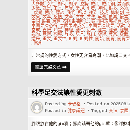
大多數
,
女性
,
如何
,
如果
,
姿勢
,
威而
,
威而鋼
,
威而
少數
,
就是
,
工具
,
差異
,
常規
,
引發
,
彈性
,
很多
,
必須
,
感覺
,
態度
,
應該
,
我們
,
所以
,
找到
,
技巧
,
抑制劑
,
效果
,
效率
,
整個
,
文章
,
方式
,
方法
,
早洩
,
更易
,
最常
泰國 果凍 購買
,
泰國果凍吃法
,
泰國果凍哪裡買
,
泰
泰國果凍心得
,
泰國果凍成分
,
泰國果凍效果
,
活動
,
當成
,
直接
,
知識
,
神經
,
結合
,
給予
,
經常
,
經過
,
經驗
親吻
,
覺得
,
觀察
,
許多
,
語言
,
說出
,
變得
,
豐富
,
身體
還是
,
重要
,
重要性
,
針對
,
針對性
,
開始
,
開胃
,
開胃
,
高潮
非常規的性愛方式，女性更容易高潮，比如說口交。
讓
閱讀完整文章
她
更
易
高
潮
科學足交法讓性愛更刺激
的
唇
舌
Posted by
卡瑪格
Posted on
2025081
之
戰
Posted in
健康議題
Tagged
交法
,
泰國
腳跟放在他的yin囊；腳底踏著他的yin莖；像踩煞