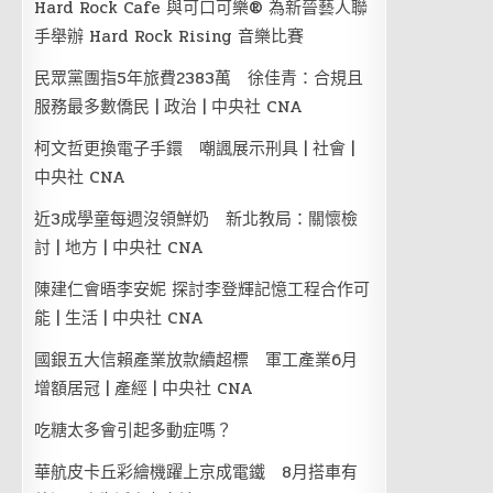
Hard Rock Cafe 與可口可樂® 為新晉藝人聯
手舉辦 Hard Rock Rising 音樂比賽
民眾黨團指5年旅費2383萬 徐佳青：合規且
服務最多數僑民 | 政治 | 中央社 CNA
柯文哲更換電子手鐶 嘲諷展示刑具 | 社會 |
中央社 CNA
近3成學童每週沒領鮮奶 新北教局：關懷檢
討 | 地方 | 中央社 CNA
陳建仁會晤李安妮 探討李登輝記憶工程合作可
能 | 生活 | 中央社 CNA
國銀五大信賴產業放款續超標 軍工產業6月
增額居冠 | 產經 | 中央社 CNA
吃糖太多會引起多動症嗎？
華航皮卡丘彩繪機躍上京成電鐵 8月搭車有