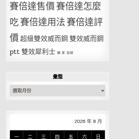
賽倍達售價
賽倍達怎麼
吃
賽倍達用法
賽倍達評
價
超級雙效威而鋼
雙效威而鋼
ptt
雙效犀利士
騰 素 官網
彙整
彙
整
2026 年 8 月
一
二
三
四
五
六
日