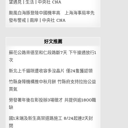
望遇見 | 生活 | 中央社 CNA
颱風白海豚登陸中國機率高 上海海事局率先
發布警戒 | 兩岸 | 中央社 CNA
好文推薦
蘇花公路崇德至和仁段路斷7天 下午搶通放行1
次
新北上千貓咪遭收容多沒晶片 僅24隻獲認領
竹縣身障機構推中秋月餅 竹縣府支持拉抬公益
買氣
勞發署年後在彰投辦3場徵才 共提供逾1800職
缺
國1末端及新生高架道路施工 8/24起連2天封
閉