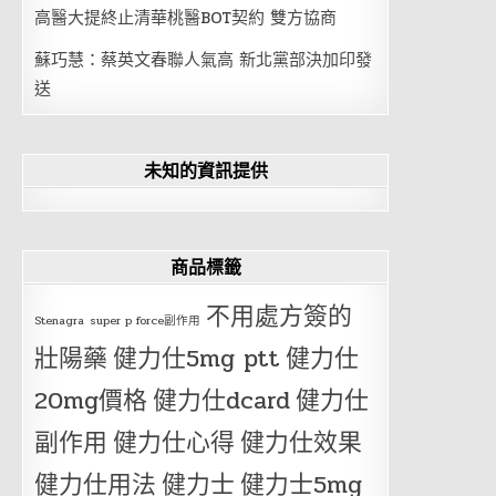
高醫大提終止清華桃醫BOT契約 雙方協商
蘇巧慧：蔡英文春聯人氣高 新北黨部決加印發
送
未知的資訊提供
商品標籤
不用處方簽的
Stenagra
super p force副作用
壯陽藥
健力仕5mg ptt
健力仕
20mg價格
健力仕dcard
健力仕
副作用
健力仕心得
健力仕效果
健力仕用法
健力士
健力士5mg