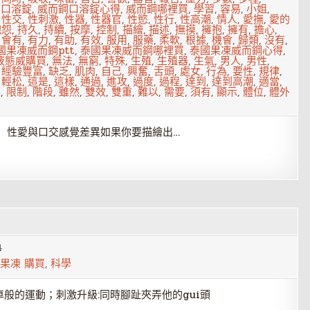
鋼口溶錠
,
威而鋼口溶錠心得
,
威而鋼哪裡買
,
學習
,
容易
,
小姐
,
,
性交
,
性刺激
,
性器
,
性器官
,
性慾
,
性行
,
性高潮
,
情人
,
愛撫
,
愛的
抱怨
,
持久
,
持續
,
按摩
,
控制
,
描繪
,
描述
,
撫摸
,
擁抱
,
擁有
,
擔心
,
,
會有
,
有力
,
有助
,
有效
,
服用
,
服藥
,
柔軟
,
根據
,
機會
,
歸類
,
沒有
,
國果凍威而鋼ptt
,
泰國果凍威而鋼哪裡買
,
泰國果凍威而鋼心得
,
液態威購買
,
無法
,
無窮
,
特殊
,
生殖
,
生殖器
,
生氣
,
男人
,
男性
,
,
經驗豐富
,
缺乏
,
肌肉
,
自己
,
興奮
,
舌頭
,
處女
,
行為
,
要性
,
規律
,
,
輕松
,
這是
,
這樣
,
通過
,
進攻
,
過度
,
過程
,
達到
,
達到高潮
,
適當
,
菜
,
限制
,
階段
,
雖然
,
雙效
,
雙重
,
難以
,
需要
,
須有
,
顯示
,
體位
,
體外
 性愛與口交感覺差異如果你要描繪出…
4
 果凍 購買
,
科學
車般的運動；刺激升級:同時腳趾夾弄他的gui頭