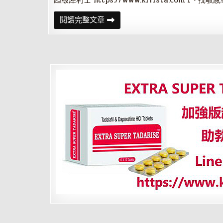
超級犀利士 https://www.krrista.com 1、找敏
輕
閱讀完整文章
松
征
服
男
人：
激
爽
口
交
法