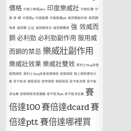
價格
印度樂威壯
印度小綠瓶plus
印度紅鑽
印
度 綠 鑽
印度藍p
印度藍鑽
印度藍鑽ptt
威而鋼副作用
威而鋼
強 效威而
效果
威而鋼 正品
威而鋼用法
威而鋼購買
鋼
必利勁
必利勁副作用
服用威
樂威壯副作用
而鋼的禁忌
樂威壯效果
樂威壯雙效
犀利士5mg改善
夜間頻尿
犀利士5mg改善夜間頻尿 夜間頻尿 晚上頻尿要吃什
麼 尿不乾淨 頻尿原因 突然頻尿 頻尿原因 尿不乾淨男 尿不乾
賽
淨治療 夜間頻尿改善運動 尿不乾淨ptt 尿不乾淨定義
倍達100
賽倍達dcard
賽
倍達ptt
賽倍達哪裡買