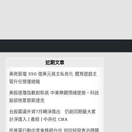
近期文章
美商藝電 550 億美元易主私有化 體育遊戲主
管升任營運總裁
美股道瓊指數創新高 中東樂觀情緒提振，科技
股卻拖累那斯達克
台股震盪外資7月轉淨匯出 仍創同期最大累
計淨匯入 | 產經 | 中央社 CNA
民進黨行動中常會移師台中 何欣純發表治理願