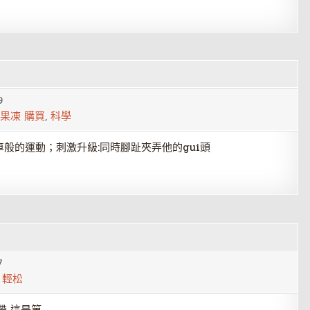
9
 果凍 購買
,
科學
車般的運動；刺激升級:同時腳趾夾弄他的gui頭
7
,
輕松