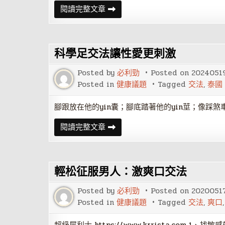
科
閱讀完整文章
學
足
交
法
讓
科學足交法讓性愛更刺激
性
愛
更
Posted by
必利勁
Posted on
2024051
刺
激
Posted in
健康議題
Tagged
交法
,
泰國
腳跟放在他的yin囊；腳底踏著他的yin莖；像踩煞
科
閱讀完整文章
學
足
交
法
讓
輕松征服男人：激爽口交法
性
愛
更
Posted by
必利勁
Posted on
2020051
刺
激
Posted in
健康議題
Tagged
交法
,
爽口