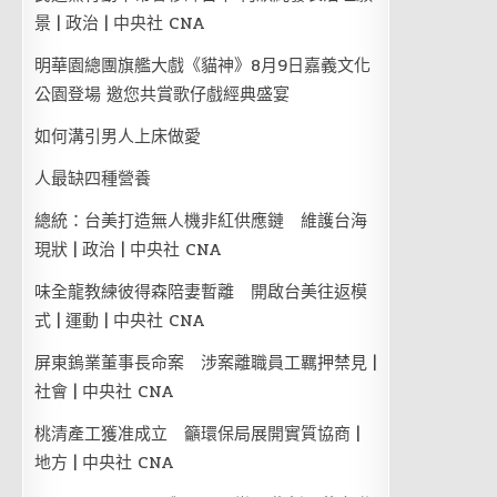
景 | 政治 | 中央社 CNA
明華園總團旗艦大戲《貓神》8月9日嘉義文化
公園登場 邀您共賞歌仔戲經典盛宴
如何溝引男人上床做愛
人最缺四種營養
總統：台美打造無人機非紅供應鏈 維護台海
現狀 | 政治 | 中央社 CNA
味全龍教練彼得森陪妻暫離 開啟台美往返模
式 | 運動 | 中央社 CNA
屏東鎢業董事長命案 涉案離職員工羈押禁見 |
社會 | 中央社 CNA
桃清產工獲准成立 籲環保局展開實質協商 |
地方 | 中央社 CNA