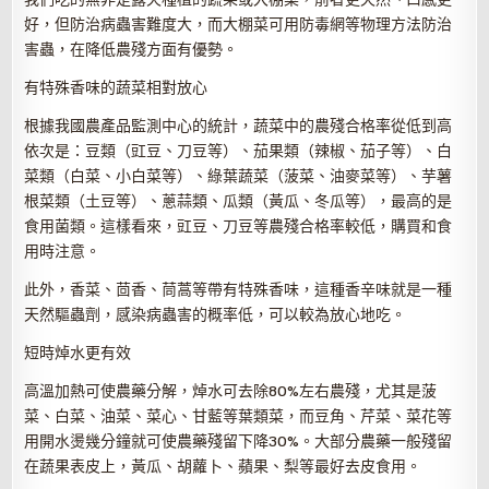
好，但防治病蟲害難度大，而大棚菜可用防毒網等物理方法防治
害蟲，在降低農殘方面有優勢。
有特殊香味的蔬菜相對放心
根據我國農產品監測中心的統計，蔬菜中的農殘合格率從低到高
依次是：豆類（豇豆、刀豆等）、茄果類（辣椒、茄子等）、白
菜類（白菜、小白菜等）、綠葉蔬菜（菠菜、油麥菜等）、芋薯
根菜類（土豆等）、蔥蒜類、瓜類（黃瓜、冬瓜等），最高的是
食用菌類。這樣看來，豇豆、刀豆等農殘合格率較低，購買和食
用時注意。
此外，香菜、茴香、茼蒿等帶有特殊香味，這種香辛味就是一種
天然驅蟲劑，感染病蟲害的概率低，可以較為放心地吃。
短時焯水更有效
高溫加熱可使農藥分解，焯水可去除80%左右農殘，尤其是菠
菜、白菜、油菜、菜心、甘藍等葉類菜，而豆角、芹菜、菜花等
用開水燙幾分鐘就可使農藥殘留下降30%。大部分農藥一般殘留
在蔬果表皮上，黃瓜、胡蘿卜、蘋果、梨等最好去皮食用。