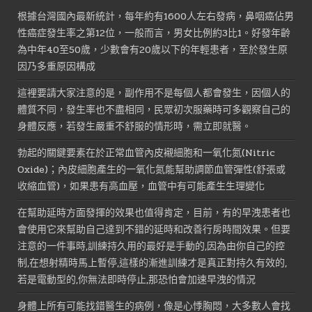
根據台灣國內最新統計，每年約有1600人左右發病，鼻咽癌佔男
性癌症發生率之第12位，一般而言，男女比例約3比1。好發年齡
為中年40至50歲，少數會有20歲以下的年輕患者，至於發生原
因乃多重原因構成
這裡要請大家注意的是，副作用不是每個人都會發生，因個人的
體質不同，發生率也不盡相同，民眾初次服藥時可多觀察自己的
身體反應，若發生嚴重不舒服的情形時，需立即就醫。
勃起的關鍵要素在於正常血管內皮襯細胞和一氧化氮(Nitric
Oxide)；內皮細胞產生的一氧化氮能幫助調節血管彈性(舒張或
收縮血管)，如果患有高血壓，血管中有可能產生生理變化
在幫助延時方面發揮的效果也值得肯定，目前，有的早洩患者也
會使用它來幫助自己達到不錯的延時和改善行房時間效果。但要
注意的一件事時,訓練持久用的最好是手動的,因為由你自己的控
制,在想射精時馬上暫停,這樣的漸進訓練才是真正對持久有效的,
若是電動型的,你無法即時停止,那恐怕會加速早洩的情況
身體上所有可能找錯醫生的病例，像是心悸胸悶，大多數人會找