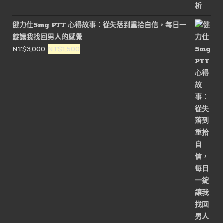
健力仕5mg PTT 心得故事：從失落到重拾自信，每日一
錠讓我找回男人的感覺
原
目
NT$
3,000
NT$
1,500
始
前
價
價
格：
格：
NT$3,000。
NT$1,500。