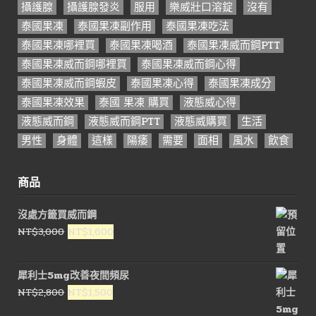
攝護腺
攝護腺發炎
服用
樂威壯口溶錠
沒有
泰國果凍
泰國果凍副作用
泰國果凍吃法
泰國果凍哪裡買
泰國果凍喝酒
泰國果凍威而鋼PTT
泰國果凍威而鋼哪裡買
泰國果凍威而鋼心得
泰國果凍威而鋼蝦皮
泰國果凍心得
泰國果凍成分
泰國果凍效果
泰國 果凍 購買
液態威心得
液態威而鋼
液態威而鋼PTT
液態威購買
生活
男性
身體
這樣
陽痿
需要
面相
風水
飲食
商品
沒處方籤買威而鋼
原
目
NT$
3,000
NT$
1,600
始
前
價
價
犀利士5mg改善夜間頻尿
格：
格：
原
目
NT$
2,800
NT$
1,500
NT$3,000。
NT$1,600。
始
前