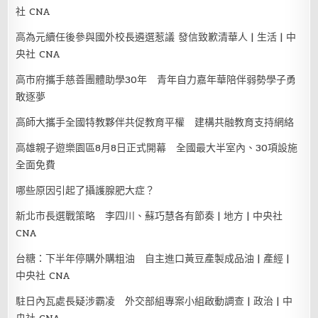
社 CNA
高為元續任後參與國外校長遴選惹議 發信致歉清華人 | 生活 | 中
央社 CNA
高市府攜手慈善團體助學30年 青年自力嘉年華陪伴弱勢學子勇
敢逐夢
高師大攜手全國特教夥伴共促教育平權 建構共融教育支持網絡
高雄親子遊樂園區8月8日正式開幕 全國最大半室內、30項設施
全面免費
哪些原因引起了攝護腺肥大症？
新北市長選戰策略 李四川、蘇巧慧各有節奏 | 地方 | 中央社
CNA
台糖：下半年停購外購粗油 自主進口黃豆產製成品油 | 產經 |
中央社 CNA
駐日內瓦處長疑涉霸凌 外交部組專案小組啟動調查 | 政治 | 中