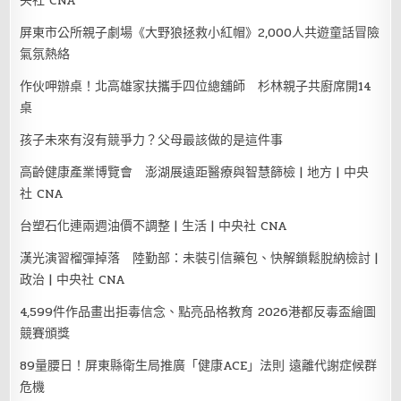
央社 CNA
屏東市公所親子劇場《大野狼拯救小紅帽》2,000人共遊童話冒險
氣氛熱絡
作伙呷辦桌！北高雄家扶攜手四位總舖師 杉林親子共廚席開14
桌
孩子未來有沒有競爭力？父母最該做的是這件事
高齡健康產業博覽會 澎湖展遠距醫療與智慧篩檢 | 地方 | 中央
社 CNA
台塑石化連兩週油價不調整 | 生活 | 中央社 CNA
漢光演習榴彈掉落 陸勤部：未裝引信藥包、快解鎖鬆脫納檢討 |
政治 | 中央社 CNA
4,599件作品畫出拒毒信念、點亮品格教育 2026港都反毒盃繪圖
競賽頒獎
89量腰日！屏東縣衛生局推廣「健康ACE」法則 遠離代謝症候群
危機