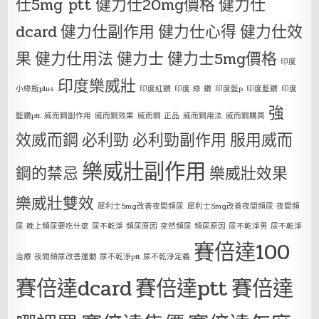
仕5mg ptt
健力仕20mg價格
健力仕
dcard
健力仕副作用
健力仕心得
健力仕效
果
健力仕用法
健力士
健力士5mg價格
印度
印度樂威壯
小綠瓶plus
印度紅鑽
印度 綠 鑽
印度藍p
印度藍鑽
印度
強
藍鑽ptt
威而鋼副作用
威而鋼效果
威而鋼 正品
威而鋼用法
威而鋼購買
效威而鋼
必利勁
必利勁副作用
服用威而
樂威壯副作用
鋼的禁忌
樂威壯效果
樂威壯雙效
犀利士5mg改善夜間頻尿
犀利士5mg改善夜間頻尿 夜間頻
尿 晚上頻尿要吃什麼 尿不乾淨 頻尿原因 突然頻尿 頻尿原因 尿不乾淨男 尿不乾淨
賽倍達100
治療 夜間頻尿改善運動 尿不乾淨ptt 尿不乾淨定義
賽倍達dcard
賽倍達ptt
賽倍達