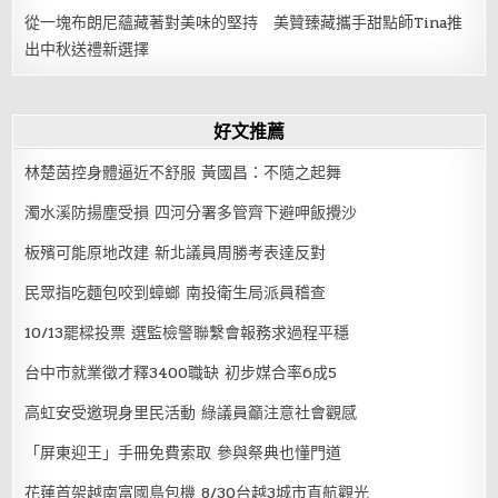
從一塊布朗尼蘊藏著對美味的堅持 美贊臻藏攜手甜點師Tina推
出中秋送禮新選擇
好文推薦
林楚茵控身體逼近不舒服 黃國昌：不隨之起舞
濁水溪防揚塵受損 四河分署多管齊下避呷飯攪沙
板殯可能原地改建 新北議員周勝考表達反對
民眾指吃麵包咬到蟑螂 南投衛生局派員稽查
10/13罷樑投票 選監檢警聯繫會報務求過程平穩
台中市就業徵才釋3400職缺 初步媒合率6成5
高虹安受邀現身里民活動 綠議員籲注意社會觀感
「屏東迎王」手冊免費索取 參與祭典也懂門道
花蓮首架越南富國島包機 8/30台越3城市直航觀光