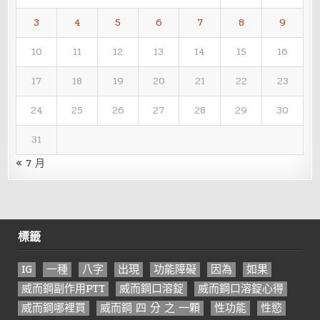
3
4
5
6
7
8
9
10
11
12
13
14
15
16
17
18
19
20
21
22
23
24
25
26
27
28
29
30
31
« 7 月
標籤
IG
一種
八字
出現
功能障礙
因為
如果
威而鋼副作用PTT
威而鋼口溶錠
威而鋼口溶錠心得
威而鋼哪裡買
威而鋼 四 分 之 一顆
性功能
性慾