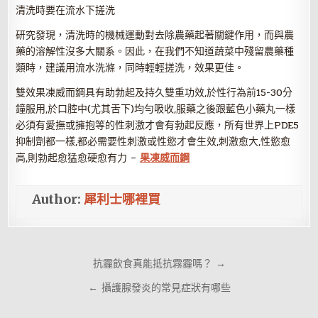
清洗時要在流水下搓洗
研究發現，清洗時的機械運動對去除農藥起著關鍵作用，而與農
藥的溶解性沒多大關系。因此，在我們不知道蔬菜中殘留農藥種
類時，建議用流水洗滌，同時輕輕搓洗，效果更佳。
雙效果凍威而鋼具有助勃起及持久雙重功效,於性行為前15-30分
鐘服用,於口腔中(尤其舌下)均勻吸收,服藥之後跟藍色小藥丸一樣
必須有愛撫或擁抱等的性刺激才會有勃起反應，所有世界上PDE5
抑制劑都一樣,都必需要性刺激或性慾才會生效,刺激愈大,性慾愈
高,則勃起愈猛愈硬愈有力 –
果凍威而鋼
Author:
犀利士哪裡買
文
抗霾飲食真能抵抗霧霾嗎？ →
章
← 攝護腺發炎的常見症狀有哪些
導