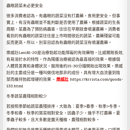
蟲眼蔬菜未必更安全
很多消費者認為，有蟲眼的蔬菜沒有打農藥，食用更安全。但事
實上，有沒有蟲眼並不能判斷是否使用了農藥。根據蔬菜的生長
周期，菜農為了預防病蟲害，往往在早期就會噴灑農藥。消費者
看到的有蟲眼的蔬菜往往是上市時間很近的蔬菜，農藥殘留可能
反而更高。所以，別盲目認為有蟲眼的蔬菜沒有噴灑農藥。
樂威壯Levifil-20是治療勃起功能障礙的有效藥物，比威爾剛長效,
有易溶於水的特性，作為陽痿治療被認為最直接的效果。根據個
人體質差異和身體狀況，服用後約15-30分鐘開始出現效果。樂威
壯的主要成分是一種叫做伐地那非的成份，具有增大血流量到陰
莖而維持勃起增硬的效果 –
樂威壯
https://krrista.com/goods-
133.html
冬季蔬菜農殘相對較少
若按照季節給蔬菜農殘排序，大致為：夏季>春季、秋季>冬季。
冬季和春、秋季的葉菜相對安全，因蟲子少，幾乎不打農藥。夏
季蟲子較多，且大多數是露天種植，農殘相對較多。
我們吃的無非是露天種植的蔬果或大棚菜，前者更天然、口感更