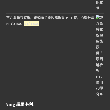
常介勇膜衣錠服用後頭痛？原因解析與 PTT 使用心得分享
原
目
NT$
3,600
NT$
1,800
始
前
價
價
格：
格：
NT$3,600。
NT$1,800。
5mg 超犀 必利吉