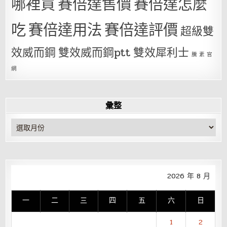
哪裡買
賽倍達售價
賽倍達怎麼
吃
賽倍達用法
賽倍達評價
超級雙
效威而鋼
雙效威而鋼ptt
雙效犀利士
騰 素 官
網
彙整
彙
整
2026 年 8 月
一
二
三
四
五
六
日
1
2