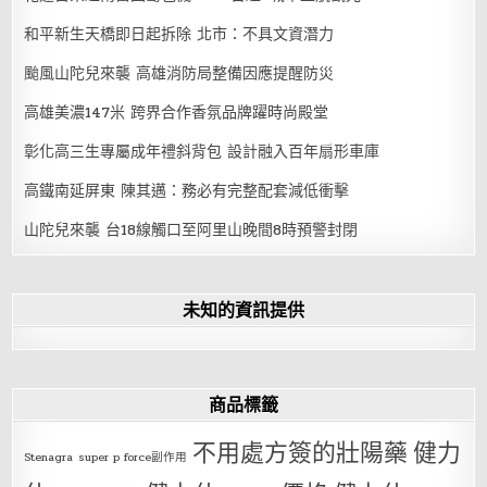
和平新生天橋即日起拆除 北市：不具文資潛力
颱風山陀兒來襲 高雄消防局整備因應提醒防災
高雄美濃147米 跨界合作香氛品牌躍時尚殿堂
彰化高三生專屬成年禮斜背包 設計融入百年扇形車庫
高鐵南延屏東 陳其邁：務必有完整配套減低衝擊
山陀兒來襲 台18線觸口至阿里山晚間8時預警封閉
未知的資訊提供
商品標籤
不用處方簽的壯陽藥
健力
Stenagra
super p force副作用