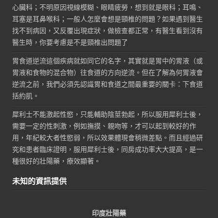
心臟科；不明原因視線模糊、眼睛疲勞，想到就是眼科；耳鳴、
耳塞是耳鼻喉科；一般人怎麼會想是頸椎的問題？如果遇到醫生
找不到病因，又反覆出現症狀，做檢查都正常，有醫生看到沒有
醫生時，你要考慮是不是頸椎出問題了
胃食道逆流這個疾病就如同它的名字，其實就是胃中的胃液（或
胃液和食物的混合物）往食道的方向逆流。但在了解為何胃液會
逆流之前，我們必須先認識胃和食道之間最重要的關卡：下食道
括約肌。
犀利士不能激起性慾，只能輔助陰莖勃起，所以服用犀利士後，
需要一定的性刺激，例如撫摸、親吻等，才可以起到較好的作
用，年紀較大者性慾弱，所以效果體現會稍微差點。而且經過研
究和患者臨床證明，服用犀利士後，同房成功率大大提高，是一
種很好的壯陽藥，療效顯著。
未知的資訊提供
印度壯陽藥