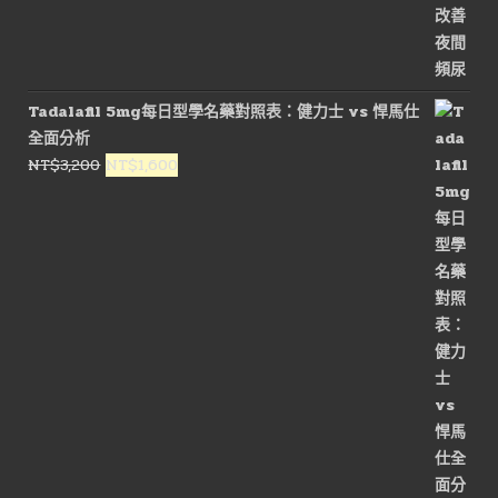
價
價
格：
格：
NT$2,800。
NT$1,500。
Tadalafil 5mg每日型學名藥對照表：健力士 vs 悍馬仕
全面分析
原
目
NT$
3,200
NT$
1,600
始
前
價
價
格：
格：
NT$3,200。
NT$1,600。