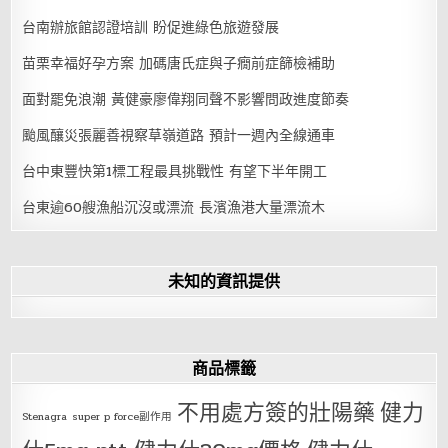
台南辦旅館認證培訓 盼促進綠色旅遊發展
苗栗幸福好孕方案 加碼唐氏症與子癇前症篩檢補助
面對罷免浪潮 黃健豪廖偉翔同聲不影響問政進度節奏
颱風釀災張麗善視察草嶺道路 預計一週內全線通車
台中東豐快第1標工程最具挑戰性 有望下半年開工
台東逾60艘漁船沉沒或漂流 長濱漁港大量漂流木
未知的資訊提供
商品標籤
不用處方簽的壯陽藥
健力
Stenagra
super p force副作用