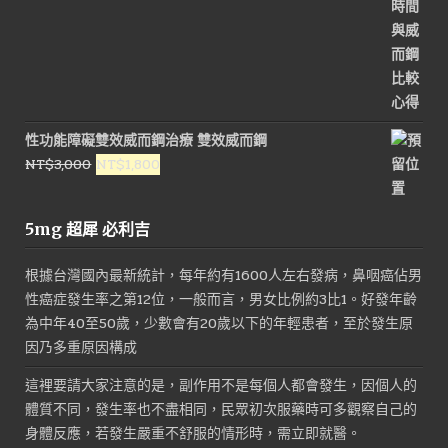
性功能障礙雙效威而鋼治療 雙效威而鋼
原
目
NT$
3,000
NT$
1,800
始
前
價
價
5mg 超犀 必利吉
格：
格：
NT$3,000。
NT$1,800。
根據台灣國內最新統計，每年約有1600人左右發病，鼻咽癌佔男
性癌症發生率之第12位，一般而言，男女比例約3比1。好發年齡
為中年40至50歲，少數會有20歲以下的年輕患者，至於發生原
因乃多重原因構成
這裡要請大家注意的是，副作用不是每個人都會發生，因個人的
體質不同，發生率也不盡相同，民眾初次服藥時可多觀察自己的
身體反應，若發生嚴重不舒服的情形時，需立即就醫。