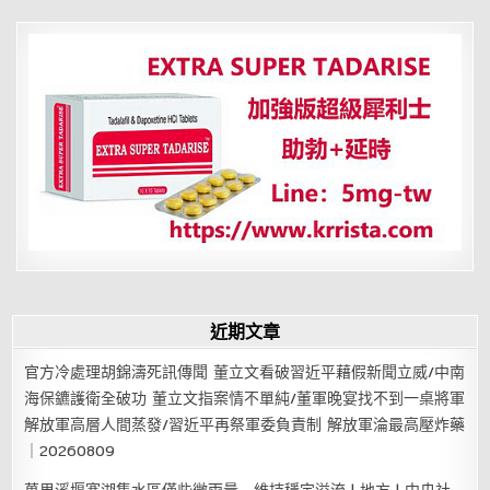
覽
近期文章
官方冷處理胡錦濤死訊傳聞 董立文看破習近平藉假新聞立威/中南
海保鑣護衛全破功 董立文指案情不單純/董軍晚宴找不到一桌將軍
解放軍高層人間蒸發/習近平再祭軍委負責制 解放軍淪最高壓炸藥
｜20260809