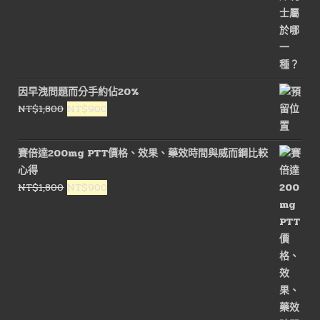
因早洩問題而分手約佔20%
原
目
NT$
1,800
NT$
900
始
前
價
價
賽倍達200mg PTT價格、效果、藥效時間與威而鋼比較
格：
格：
心得
NT$1,800。
NT$900。
原
目
NT$
1,800
NT$
900
始
前
價
價
格：
格：
NT$1,800。
NT$900。