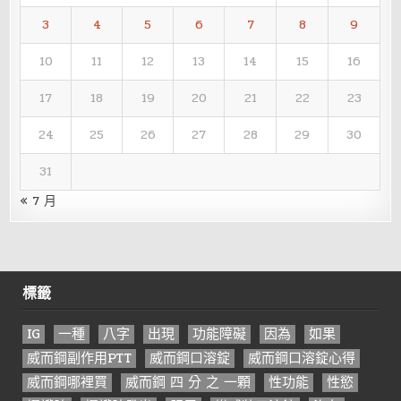
3
4
5
6
7
8
9
10
11
12
13
14
15
16
17
18
19
20
21
22
23
24
25
26
27
28
29
30
31
« 7 月
標籤
IG
一種
八字
出現
功能障礙
因為
如果
威而鋼副作用PTT
威而鋼口溶錠
威而鋼口溶錠心得
威而鋼哪裡買
威而鋼 四 分 之 一顆
性功能
性慾