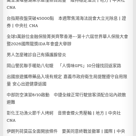
萬里溪堰塞湖集水區僅些微雨量 維持穩定溢流 | 地方 | 中央社
CNA
台指期夜盤突破45000點 本週聚焦鴻海法說會大立光除息 | 證
券 | 中央社 CNA
全球1萬餘位金融保險菁英齊聚香港—-第十六屆世界華人保險大會
暨2026國際龍獎IDA年會盛大舉辦
男人怎麼確診自己有攝護腺發炎
岡山警民聯手暖助八旬嬤 「人情味GPS」10分鐘找回返家路
出國旅遊攜帶藥品入境有規定 嘉義市政府衛生局提醒遵守自用限
量 安心出遊健康返國
中部防空演習8/10啟動 中捷全線正常行駛旅客須配合站內疏散
避難
彰化王功漁火節千人烤蚵 音樂會煙火秀壓軸 | 地方 | 中央社
CNA
伊朗列荷莫茲全面開放條件 要美同意終戰並撤軍 | 國際 | 中央