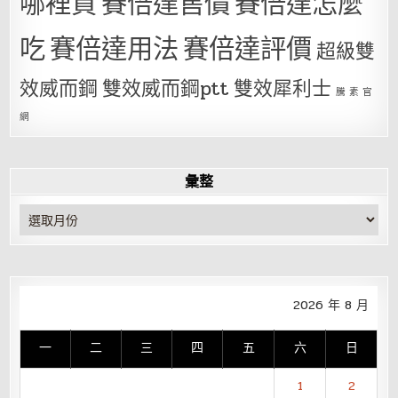
哪裡買
賽倍達售價
賽倍達怎麼
吃
賽倍達用法
賽倍達評價
超級雙
效威而鋼
雙效威而鋼ptt
雙效犀利士
騰 素 官
網
彙整
彙
整
2026 年 8 月
一
二
三
四
五
六
日
1
2