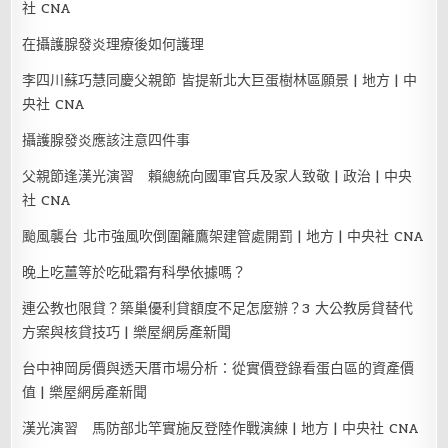
社 CNA
在攝護腺發炎理療後如何護理
李四川蘇巧慧同慶父親節 皆提新北大巨蛋樹林區願景 | 地方 | 中
央社 CNA
攝護腺發炎應該注意四件事
父親節逢漢光演習 賴總統向國軍官兵及家人致敬 | 政治 | 中央
社 CNA
颱風襲台 北市強風吹倒圍籬鷹架建管處開罰 | 地方 | 中央社 CNA
晚上吃薑等於吃砒霜有科學依據嗎？
連公教也限貸？築巢優利貸額度不足怎麼辦？3 大公教房貸替代
方案與核貸技巧 | 樂屋網房產新聞
台中神岡房價與透天厝市場分析：從實價登錄看蛋白區的資產價
值 | 樂屋網房產新聞
漢光演習 馬防部北竿實施反登陸作戰演練 | 地方 | 中央社 CNA