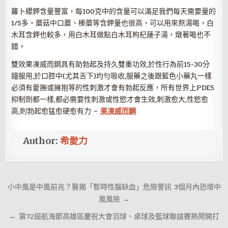
蘿卜纓鉀含量豐富，每100克中的含量可以滿足我們每天需要量的
1/5多。蘑菇中口蘑、榛蘑等含鉀量也很高，可以用來熬湯喝，白
木耳含鉀也較多，用白木耳做點白木耳枸杞蓮子湯，燉著喝也不
錯。
雙效果凍威而鋼具有助勃起及持久雙重功效,於性行為前15-30分
鐘服用,於口腔中(尤其舌下)均勻吸收,服藥之後跟藍色小藥丸一樣
必須有愛撫或擁抱等的性刺激才會有勃起反應，所有世界上PDE5
抑制劑都一樣,都必需要性刺激或性慾才會生效,刺激愈大,性慾愈
高,則勃起愈猛愈硬愈有力 –
果凍威而鋼
Author:
希愛力
文
小中風是中風前兆？醫揭「暫時性腦缺血」危險警訊 3個月內恐增中
章
風風險 →
導
← 第72屆航海節高雄區慶祝大會羽球、桌球及籃球聯誼賽熱鬧開打