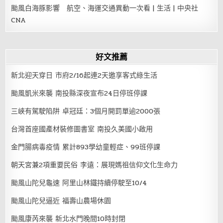
颱風白海豚影響 航空、海運交通異動一次看 | 生活 | 中央社
CNA
好文推薦
新北迎天穿日 市府2/16起連2天邀享客式綠生活
颱風凱米來襲 南投縣深夜宣布24日停班停課
三峽有駕駛陷阱 卓冠廷：3個月開罰單逾2000張
台灣首座國產材裝修圖書室 南投久美國小啟用
金門腸病毒疫情 累計893學幼童輕症、99班停課
朝天宮兼2項重要民俗 李遠：展現媽祖信仰文化生命力
颱風山陀兒龜速 阿里山林鐵持續停駛至10/4
颱風山陀兒逼近 福壽山農場休園
颱風康芮來襲 新北水門晚間10時封閉