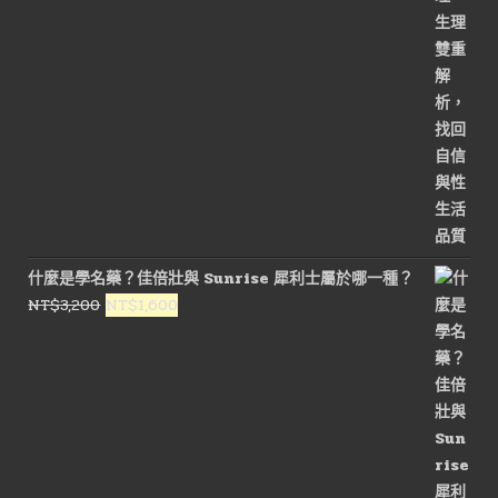
什麼是學名藥？佳倍壯與 Sunrise 犀利士屬於哪一種？
原
目
NT$
3,200
NT$
1,600
始
前
價
價
格：
格：
NT$3,200。
NT$1,600。