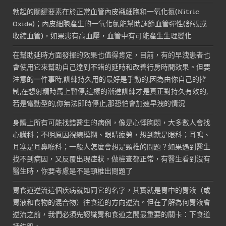
勃起的關鍵要素在於正常血管內皮襯細胞和一氧化氮(Nitric
Oxide)；內皮細胞產生的一氧化氮能幫助調節血管彈性(舒張或
收縮血管)，如果患有高血壓，血管中有可能產生生理變化
在幫助延時方面發揮的效果也值得肯定，目前，有的早洩患者也
會使用它來幫助自己達到不錯的延時和改善行房時間效果。但要
注意的一件事時,訓練持久用的最好是手動的,因為由你自己的控
制,在想射精時馬上暫停,這樣的漸進訓練才是真正對持久有效的,
若是電動型的,你無法即時停止,那恐怕會加速早洩的情況
身體上所有可能找錯醫生的病例，像是心悸胸悶，大多數人會找
心臟科；不明原因視線模糊、眼睛疲勞，想到就是眼科；耳鳴、
耳塞是耳鼻喉科；一般人怎麼會想是頸椎的問題？如果遇到醫生
找不到病因，又反覆出現症狀，做檢查都正常，有醫生看到沒有
醫生時，你要考慮是不是頸椎出問題了
胃食道逆流這個疾病就如同它的名字，其實就是胃中的胃液（或
胃液和食物的混合物）往食道的方向逆流。但在了解為何胃液會
逆流之前，我們必須先認識胃和食道之間最重要的關卡：下食道