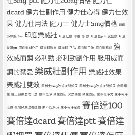
仕5mg ptt
健力仕20mg價格
健力仕
dcard
健力仕副作用
健力仕心得
健力仕效
果
健力仕用法
健力士
健力士5mg價格
印度
印度樂威壯
小綠瓶plus
印度紅鑽
印度 綠 鑽
印度藍p
印度藍鑽
印度
強
藍鑽ptt
威而鋼副作用
威而鋼效果
威而鋼 正品
威而鋼用法
威而鋼購買
效威而鋼
必利勁
必利勁副作用
服用威而
樂威壯副作用
鋼的禁忌
樂威壯效果
樂威壯雙效
犀利士5mg改善夜間頻尿
犀利士5mg改善夜間頻尿 夜間頻
尿 晚上頻尿要吃什麼 尿不乾淨 頻尿原因 突然頻尿 頻尿原因 尿不乾淨男 尿不乾淨
賽倍達100
治療 夜間頻尿改善運動 尿不乾淨ptt 尿不乾淨定義
賽倍達dcard
賽倍達ptt
賽倍達