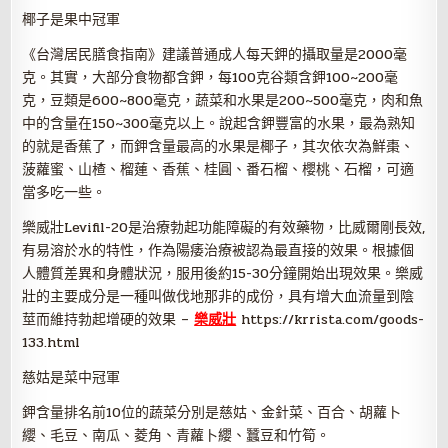
椰子是果中冠軍
《台灣居民膳食指南》建議普通成人每天鉀的攝取量是2000毫
克。其實，大部分食物都含鉀，每100克谷類含鉀100~200毫
克，豆類是600~800毫克，蔬菜和水果是200~500毫克，肉和魚
中的含量在150~300毫克以上。說起含鉀豐富的水果，最為熟知
的就是香蕉了，而鉀含量最高的水果是椰子，其次依次為鮮棗、
菠蘿蜜、山楂、榴蓮、香蕉、桂圓、番石榴、櫻桃、石榴，可適
當多吃一些。
樂威壯Levifil-20是治療勃起功能障礙的有效藥物，比威爾剛長效,
有易溶於水的特性，作為陽痿治療被認為最直接的效果。根據個
人體質差異和身體狀況，服用後約15-30分鐘開始出現效果。樂威
壯的主要成分是一種叫做伐地那非的成份，具有增大血流量到陰
莖而維持勃起增硬的效果 –
樂威壯
https://krrista.com/goods-
133.html
慈姑是菜中冠軍
鉀含量排名前10位的蔬菜分別是慈姑、金針菜、百合、胡蘿卜
纓、毛豆、南瓜、菱角、青蘿卜纓、蠶豆和竹筍。