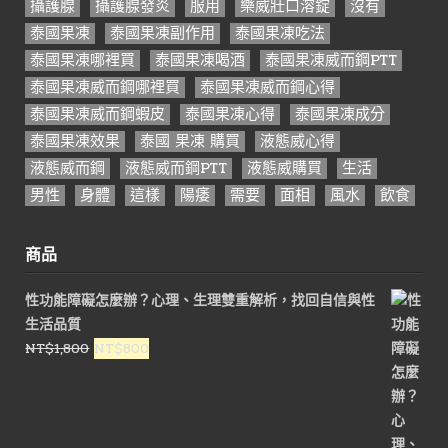
攝護腺
攝護腺發炎
服用
樂威壯口溶錠
沒有
泰國果凍
泰國果凍副作用
泰國果凍吃法
泰國果凍哪裡買
泰國果凍喝酒
泰國果凍威而鋼PTT
泰國果凍威而鋼哪裡買
泰國果凍威而鋼心得
泰國果凍威而鋼蝦皮
泰國果凍心得
泰國果凍成分
泰國果凍效果
泰國 果凍 購買
液態威心得
液態威而鋼
液態威而鋼PTT
液態威購買
生活
男性
身體
這樣
陽痿
需要
面相
風水
飲食
商品
性功能障礙怎麼辦？心理、生理雙重解析，找回自信與性
生活品質
原
目
NT$
1,800
NT$
800
始
前
價
價
格：
格：
NT$1,800。
NT$800。