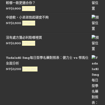
較哪一款更適合你？
NT$3,500。
NT$1,800。
原
目
NT$
1,800
NT$
900
始
前
中途軟，小弟弟勃起硬度不夠
價
價
原
目
NT$
1,600
NT$
800
格：
格：
始
前
NT$1,800。
NT$900。
價
價
沒有處方箋必利勁哪裡買
格：
格：
原
目
NT$
1,800
NT$
900
NT$1,600。
NT$800。
始
前
價
價
Tadalafil 5mg每日型學名藥對照表：健力士 vs 悍馬仕
格：
格：
全面分析
NT$1,800。
NT$900。
原
目
NT$
3,200
NT$
1,600
始
前
價
價
格：
格：
NT$3,200。
NT$1,600。