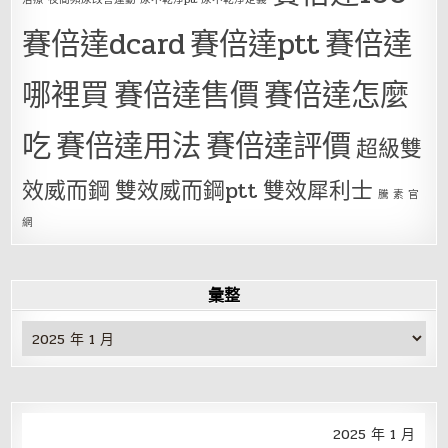
賽倍達dcard
賽倍達ptt
賽倍達
哪裡買
賽倍達售價
賽倍達怎麼
吃
賽倍達用法
賽倍達評價
超級雙
效威而鋼
雙效威而鋼ptt
雙效犀利士
騰 素 官
網
彙整
彙
整
2025 年 1 月