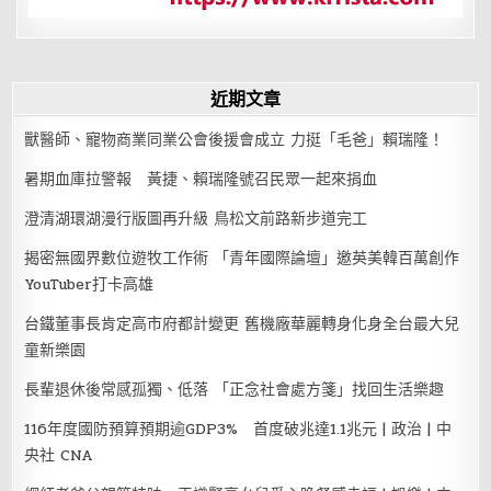
辭
下
台
近期文章
獸醫師、寵物商業同業公會後援會成立 力挺「毛爸」賴瑞隆！
暑期血庫拉警報 黃捷、賴瑞隆號召民眾一起來捐血
澄清湖環湖漫行版圖再升級 鳥松文前路新步道完工
揭密無國界數位遊牧工作術 「青年國際論壇」邀英美韓百萬創作
YouTuber打卡高雄
台鐵董事長肯定高市府都計變更 舊機廠華麗轉身化身全台最大兒
童新樂園
長輩退休後常感孤獨、低落 「正念社會處方箋」找回生活樂趣
116年度國防預算預期逾GDP3% 首度破兆達1.1兆元 | 政治 | 中
央社 CNA