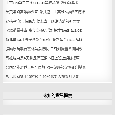
北市114學年度推STEAM學校認證 通過發獎金
英飛凌設高雄辦公室 陳其邁：北高雄A辦供不應求
建構40萬可恃民力 侯友宜：應說清楚勿引恐慌
民眾愛電輔車 高市交通局增加投放YouBike2.0E
新北增1本土登革熱累計68例 管制延至11/22解除
強颱康芮襲台雲林菜農搶收 二崙到貨量增價回跌
高雄結束連4天颱風停班課 5日上班上課拚復原
台南北外環道工程引民怨 陳亭妃座談促修正創雙贏
彰化縣府攜手13間館舍 10/6起辦人權系列活動
未知的資訊提供