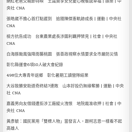
網紅老爸父親節特映 王識賢享女兒愛心晚餐感幸福 | 娛樂 | 中
央社 CNA
張皓崴不擔心首打點遲到 追隨陳傑憲軌跡成長 | 運動 | 中央社
CNA
檢方抗告成功 台東農業處長涉圖利羈押禁見 | 社會 | 中央社
CNA
白海豚颱風強降雨襲桃園 張善政視察水情要求全市嚴防災情
彰化縣運會6項10人破大會紀錄
498位大專青年返鄉 彰化暑期工讀營隊結業
大谷致勝安助道奇終結7連敗 山本好投仍無緣奪勝 | 運動 | 中央
社 CNA
嘉義男向友借錢遭拒涉工廠縱火洩恨 地院裁准收押 | 社會 | 中
央社 CNA
黃彥毓：國民黨用「雙標人物」當發言人，跟柯志恩一樣看不起
高雄人