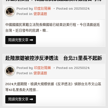
采
葳
示
Posted by
印度壯陽藥
Posted on
20250124
警
Posted in
健康議題
民
進
黨
將
中國國國民黨籍立法院長韓國瑜已結束訪美行程，今日清晨返抵
刻
台灣。近日發布的民調，韓…
意
癱
瘓
郭
閱讀完整文章
政
正
府
亮
預
言：
韓
赴陸旅遊被控涉反滲透法 台北21里長不起訴
國
瑜
民
Posted by
印度壯陽藥
Posted on
20250124
調
Posted in
健康議題
超
越
賴
清
2024大選期間，檢調大規模依據《反滲透法》偵辦台北市文山區
德
等41名里長赴大陸旅…
指
日
可
赴
閱讀完整文章
待
陸
旅