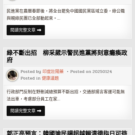
壁
如
喊
民進黨在農曆春節後，將全台罷免中國國民黨區域立委，綠公職
話
與親綠民團已全部動起來。…
要
公
平
綠
閱讀完整文章
啟
動
大
罷
免
綠不斷出招 柳采葳示警民進黨將刻意癱瘓政
朱
立
府
倫：
不
Posted by
印度壯陽藥
Posted on
20250124
畏
戰
Posted in
健康議題
也
不
怕
行政部門反制在野刪減總預算不斷出招，交通部揚言客運可能無
戰
法出車，考慮部分員工在家…
綠
閱讀完整文章
不
斷
出
招
柳
郭正亮預言：韓國瑜民調超越賴清德指日可待