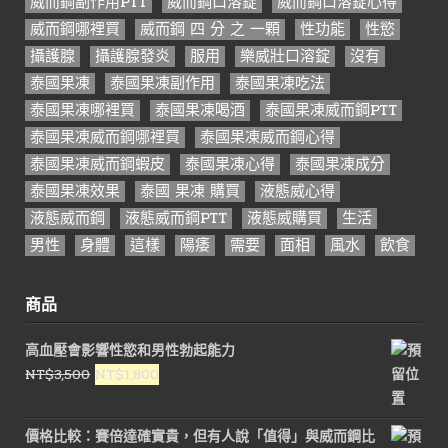
威而鋼副作用PTT
威而鋼口溶錠
威而鋼口溶錠心得
威而鋼哪裡買
威而鋼 四 分 之 一顆
性功能
性慾
攝護腺
攝護腺發炎
服用
樂威壯口溶錠
沒有
泰國果凍
泰國果凍副作用
泰國果凍吃法
泰國果凍哪裡買
泰國果凍喝酒
泰國果凍威而鋼PTT
泰國果凍威而鋼哪裡買
泰國果凍威而鋼心得
泰國果凍威而鋼蝦皮
泰國果凍心得
泰國果凍成分
泰國果凍效果
泰國 果凍 購買
液態威心得
液態威而鋼
液態威而鋼PTT
液態威購買
生活
男性
身體
這樣
陽痿
需要
面相
風水
飲食
商品
高血壓會影響性慾和男性勃起能力
原
目
NT$
3,500
NT$
1,800
始
前
價
價
價格比較：賽倍達確實貴，但有人說「值得」與威而鋼比
格：
格：