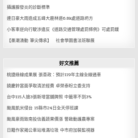
攝護腺發炎的診斷標準
連日豪大雨造成五峰大鹿林道6.8k處道路坍方
小客車逆向行駛涉違反《道路交通管理處罰條例》可處罰鍰
【墨潮湧動 筆尖傳承】 社會學園書法班聯展
好文推薦
桃捷綠線成果展 張善政：預計119年主線全線通車
饒慶鈴當面爭取清淤經費 卓榮泰盼立委支持
台中115人搶3張新增當舖牌照 中籤率不到3%
颱風凱米侵台 15縣市24日全天停班課
颱風豪雨致南投信義蔬果價漲 警啟動護農專案
日籍作家揭公車站堆滿垃圾 中市府加裝監視器