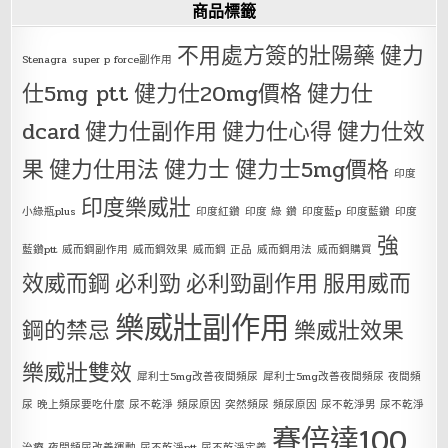
商品標籤
不用處方簽的壯陽藥
健力
Stenagra
super p force副作用
仕5mg ptt
健力仕20mg價格
健力仕
dcard
健力仕副作用
健力仕心得
健力仕效
果
健力仕用法
健力士
健力士5mg價格
印度
印度樂威壯
小綠瓶plus
印度紅鑽
印度 綠 鑽
印度藍p
印度藍鑽
印度
強
藍鑽ptt
威而鋼副作用
威而鋼效果
威而鋼 正品
威而鋼用法
威而鋼購買
效威而鋼
必利勁
必利勁副作用
服用威而
樂威壯副作用
鋼的禁忌
樂威壯效果
樂威壯雙效
犀利士5mg改善夜間頻尿
犀利士5mg改善夜間頻尿 夜間頻
尿 晚上頻尿要吃什麼 尿不乾淨 頻尿原因 突然頻尿 頻尿原因 尿不乾淨男 尿不乾淨
賽倍達100
治療 夜間頻尿改善運動 尿不乾淨ptt 尿不乾淨定義