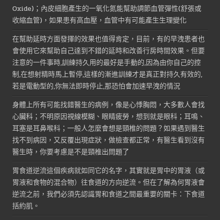
Oxide)；內皮細胞產生的一氧化氮能幫助調節血管彈性(舒張或
收縮血管)，如果患有高血壓，血管中有可能產生生理變化
在幫助延時方面發揮的效果也值得肯定，目前，有的早洩患者也
會使用它來幫助自己達到不錯的延時和改善行房時間效果。但要
注意的一件事時,訓練持久用的最好是手動的,因為由你自己的控
制,在想射精時馬上暫停,這樣的漸進訓練才是真正對持久有效的,
若是電動型的,你無法即時停止,那恐怕會加速早洩的情況
身體上所有可能找錯醫生的病例，像是心悸胸悶，大多數人會找
心臟科；不明原因視線模糊、眼睛疲勞，想到就是眼科；耳鳴、
耳塞是耳鼻喉科；一般人怎麼會想是頸椎的問題？如果遇到醫生
找不到病因，又反覆出現症狀，做檢查都正常，有醫生看到沒有
醫生時，你要考慮是不是頸椎出問題了
胃食道逆流這個疾病就如同它的名字，其實就是胃中的胃液（或
胃液和食物的混合物）往食道的方向逆流。但在了解為何胃液會
逆流之前，我們必須先認識胃和食道之間最重要的關卡：下食道
括約肌。