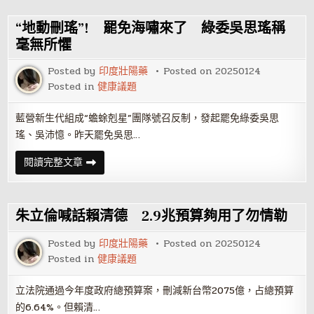
遊
被
控
“地動刪瑤”! 罷免海嘯來了 綠委吳思瑤稱
涉
反
毫無所懼
滲
透
Posted by
印度壯陽藥
Posted on
20250124
法
台
Posted in
健康議題
北
21
里
藍營新生代組成“蟾蜍剋星”團隊號召反制，發起罷免綠委吳思
長
不
瑤、吳沛憶。昨天罷免吳思…
起
訴
“地
閱讀完整文章
動
刪
瑤”!
罷
免
朱立倫喊話賴清德 2.9兆預算夠用了勿情勒
海
嘯
來
Posted by
印度壯陽藥
Posted on
20250124
了
Posted in
健康議題
綠
委
吳
思
立法院通過今年度政府總預算案，刪減新台幣2075億，占總預算
瑤
的6.64%。但賴清…
稱