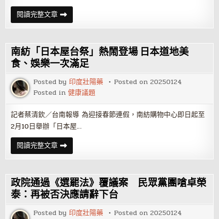
毫
無
朱
閱讀完整文章
所
立
懼
倫
喊
話
賴
南紡「日本屋台祭」熱鬧登場 日本道地美
清
德
食、娛樂一次滿足
2.9
兆
Posted by
印度壯陽藥
Posted on
20250124
預
算
Posted in
健康議題
夠
用
了
記者蔡清欽／台南報導 為迎接春節連假，南紡購物中心即日起至
勿
情
2月10日舉辦「日本屋…
勒
南
閱讀完整文章
紡
「日
本
屋
台
政院通過《選罷法》覆議案 民眾黨團嗆卓榮
祭」
熱
泰：再被否決應請辭下台
鬧
登
Posted by
印度壯陽藥
Posted on
20250124
場