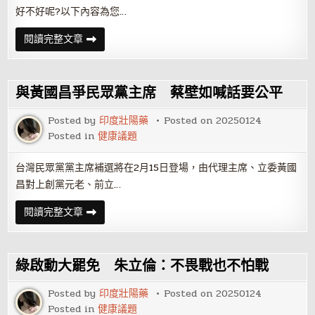
好不好呢?以下內容為您…
威
閱讀完整文章
而
鋼
增
硬
與黃國昌爭民眾黨主席 蔡壁如喊話要公平
Posted by
印度壯陽藥
Posted on
20250124
Posted in
健康議題
台灣民眾黨黨主席補選將在2月15日登場，由代理主席、立委黃國
昌對上創黨元老、前立…
與
閱讀完整文章
黃
國
昌
爭
民
綠啟動大罷免 朱立倫：不畏戰也不怕戰
眾
黨
主
Posted by
印度壯陽藥
Posted on
20250124
席
Posted in
健康議題
蔡