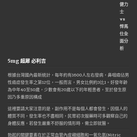
5mg 超犀 必利吉
根據台灣國內最新統計，每年約有1600人左右發病，鼻咽癌佔男
性癌症發生率之第12位，一般而言，男女比例約3比1。好發年齡
為中年40至50歲，少數會有20歲以下的年輕患者，至於發生原
因乃多重原因構成
這裡要請大家注意的是，副作用不是每個人都會發生，因個人的
體質不同，發生率也不盡相同，民眾初次服藥時可多觀察自己的
身體反應，若發生嚴重不舒服的情形時，需立即就醫。
勃起的關鍵要素在於正常血管內皮襯細胞和一氧化氮(Nitric