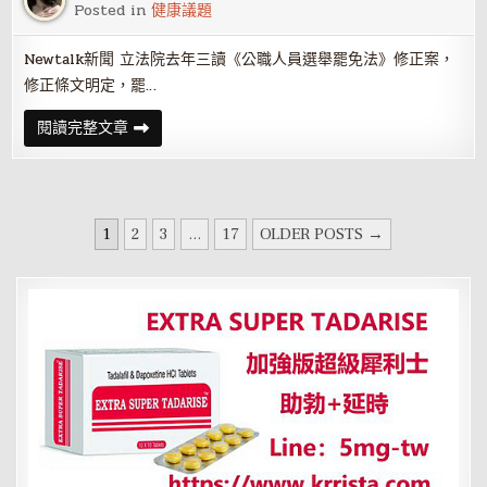
日
Posted in
健康議題
本
道
地
Newtalk新聞 立法院去年三讀《公職人員選舉罷免法》修正案，
美
食、
修正條文明定，罷…
娛
樂
一
政
閱讀完整文章
次
院
滿
通
足
過
《選
罷
法》
文
覆
1
2
3
...
17
OLDER POSTS →
議
章
案
民
分
眾
黨
頁
團
嗆
卓
榮
泰：
再
被
否
決
應
請