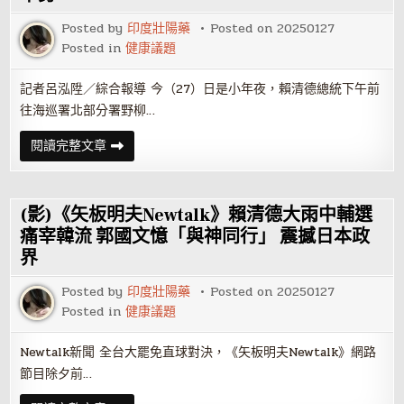
節
慰
Posted by
印度壯陽藥
Posted on
20250127
勉
北
Posted in
健康議題
市
中
正
記者呂泓陞／綜合報導 今（27）日是小年夜，賴清德總統下午前
第
一、
往海巡署北部分署野柳…
二
分
局
總
閱讀完整文章
統
小
年
夜
慰
(影)《矢板明夫Newtalk》賴清德大雨中輔選
勉
海
痛宰韓流 郭國文憶「與神同行」 震撼日本政
巡
界
官
兵
感
Posted by
印度壯陽藥
Posted on
20250127
謝
守
Posted in
健康議題
護
國
家
Newtalk新聞 全台大罷免直球對決，《矢板明夫Newtalk》網路
安
全
節目除夕前…
辛
勞