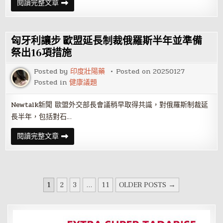
(影)
閱讀完整文章
《矢
板
明
夫
Newtalk》
匈牙利讓步 歐盟延長制裁俄羅斯半年並準備
賴
清
祭出16項措施
德
大
Posted by
印度壯陽藥
Posted on
20250127
雨
中
Posted in
健康議題
輔
選
痛
Newtalk新聞 歐盟外交部長會議稍早取得共識，對俄羅斯制裁延
宰
韓
長半年，包括對石…
流
郭
國
匈
閱讀完整文章
文
牙
憶
利
「與
讓
神
步
同
歐
行」
盟
文
震
延
1
2
3
...
11
OLDER POSTS →
撼
長
章
日
制
本
裁
分
政
俄
界
羅