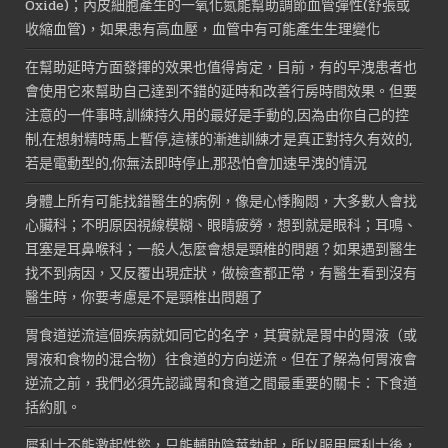
Oxide)；內皮細胞產生的一氧化氮能幫助調節血管彈性(舒張或
收縮血管)，如果患有高血壓，血管中有可能產生生理變化
在幫助延時方面發揮的效果也值得肯定，目前，有的早洩患者也
會使用它來幫助自己達到不錯的延時和改善行房時間效果。但要
注意的一件事時,訓練持久用的最好是手動的,因為由你自己的控
制,在想射精時馬上暫停,這樣的漸進訓練才是真正對持久有效的,
若是電動型的,你無法即時停止,那恐怕會加速早洩的情況
身體上所有可能找錯醫生的病例，像是心悸胸悶，大多數人會找
心臟科；不明原因視線模糊、眼睛疲勞，想到就是眼科；耳鳴、
耳塞是耳鼻喉科；一般人怎麼會想是頸椎的問題？如果遇到醫生
找不到病因，又反覆出現症狀，做檢查都正常，有醫生看到沒有
醫生時，你要考慮是不是頸椎出問題了
胃食道逆流這個疾病就如同它的名字，其實就是胃中的胃液（或
胃液和食物的混合物）往食道的方向逆流。但在了解為何胃液會
逆流之前，我們必須先認識胃和食道之間最重要的關卡：下食道
括約肌。
犀利士不能激起性慾，只能輔助陰莖勃起，所以服用犀利士後，