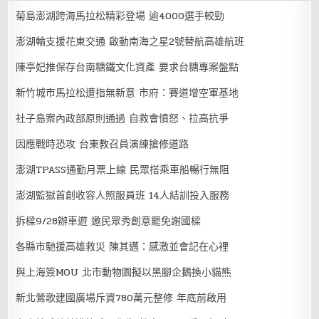
菊島澎湖跨海馬拉松精彩登場 逾4000選手較勁
澎湖輪支援花東交通 啟動南海之星2號替航高雄航班
陳亭妃推保存台南糖鐵文化資產 要求台糖專案盤點
新竹城市馬拉松遭指無新意 市府：賽道增空軍基地
社子島案內政部原則通過 自救會憤怒、拉高抗爭
因應戰時恐攻 台東教召員演練搶修道路
澎湖TPASS通勤月票上線 民眾搭乘車船暢行無阻
澎湖監獄首創收容人照服員班 14人結訓投入服務
拆樑9/28辦車遊 邀民眾秀創意罷免謝國樑
各縣市馳援高雄救災 陳其邁：感激並會記在心裡
與上海簽MOU 北市動物園擬以黑腳企鵝換小貓熊
新北鶯歌建國廣場斥資780萬元整修 年底前啟用