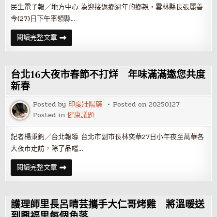
民生電子報／地方中心 為迎接返鄉過年的鄉親，雲林縣長張麗善
今(27)日下午率領縣…
張
閱讀完整文章
麗
善
高
鐵
雲
台北16大夜市春節不打烊 年味滿滿邀您共度
林
站
新春
迎
返
Posted by
印度壯陽藥
Posted on
20250127
家
鄉
Posted in
健康議題
親
致
贈
記者楊秉鈞／台北報導 台北市副市長林奕華27日小年夜至萬華各
福
袋
大夜市走訪，除了品嚐…
祝
賀
社
台
閱讀完整文章
富
北
民
16
安
大
夜
市
護理師里長呂晴芸攜手大仁哥烤雞 將溫暖送
春
節
到興福里每個角落