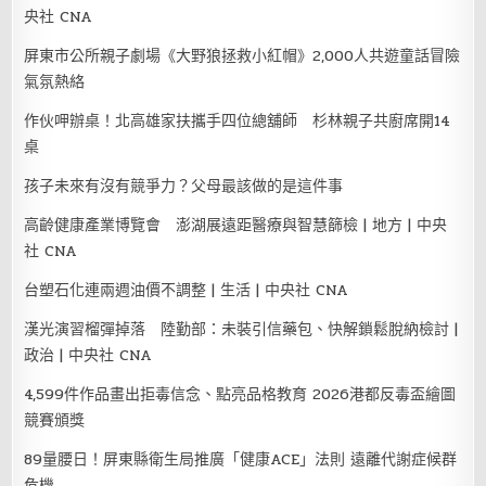
央社 CNA
屏東市公所親子劇場《大野狼拯救小紅帽》2,000人共遊童話冒險
氣氛熱絡
作伙呷辦桌！北高雄家扶攜手四位總舖師 杉林親子共廚席開14
桌
孩子未來有沒有競爭力？父母最該做的是這件事
高齡健康產業博覽會 澎湖展遠距醫療與智慧篩檢 | 地方 | 中央
社 CNA
台塑石化連兩週油價不調整 | 生活 | 中央社 CNA
漢光演習榴彈掉落 陸勤部：未裝引信藥包、快解鎖鬆脫納檢討 |
政治 | 中央社 CNA
4,599件作品畫出拒毒信念、點亮品格教育 2026港都反毒盃繪圖
競賽頒獎
89量腰日！屏東縣衛生局推廣「健康ACE」法則 遠離代謝症候群
危機