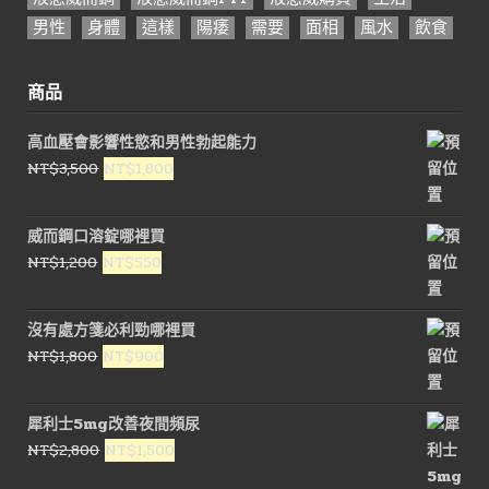
男性
身體
這樣
陽痿
需要
面相
風水
飲食
商品
高血壓會影響性慾和男性勃起能力
原
目
NT$
3,500
NT$
1,800
始
前
價
價
威而鋼口溶錠哪裡買
格：
格：
原
目
NT$
1,200
NT$
550
NT$3,500。
NT$1,800。
始
前
價
價
沒有處方箋必利勁哪裡買
格：
格：
原
目
NT$
1,800
NT$
900
NT$1,200。
NT$550。
始
前
價
價
犀利士5mg改善夜間頻尿
格：
格：
原
目
NT$
2,800
NT$
1,500
NT$1,800。
NT$900。
始
前