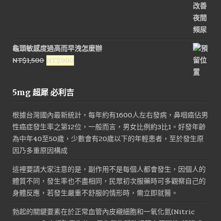
價
價
格：
格：
NT$2,800。
NT$1,500。
龜頭敏感度過高而早洩怎麼辦
原
目
NT$
1,500
NT$
900
始
前
價
價
5mg 超犀 必利吉
格：
格：
NT$1,500。
NT$900。
根據台灣國內最新統計，每年約有1600人左右發病，鼻咽癌佔男
性癌症發生率之第12位，一般而言，男女比例約3比1。好發年齡
為中年40至50歲，少數會有20歲以下的年輕患者，至於發生原
因乃多重原因構成
這裡要請大家注意的是，副作用不是每個人都會發生，因個人的
體質不同，發生率也不盡相同，民眾初次服藥時可多觀察自己的
身體反應，若發生嚴重不舒服的情形時，需立即就醫。
勃起的關鍵要素在於正常血管內皮襯細胞和一氧化氮(Nitric