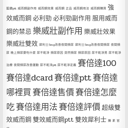
強
藍鑽ptt
威而鋼副作用
威而鋼效果
威而鋼 正品
威而鋼用法
威而鋼購買
效威而鋼
必利勁
必利勁副作用
服用威而
樂威壯副作用
鋼的禁忌
樂威壯效果
樂威壯雙效
犀利士5mg改善夜間頻尿
犀利士5mg改善夜間頻尿 夜間頻
尿 晚上頻尿要吃什麼 尿不乾淨 頻尿原因 突然頻尿 頻尿原因 尿不乾淨男 尿不乾淨
賽倍達100
治療 夜間頻尿改善運動 尿不乾淨ptt 尿不乾淨定義
賽倍達dcard
賽倍達ptt
賽倍達
哪裡買
賽倍達售價
賽倍達怎麼
吃
賽倍達用法
賽倍達評價
超級雙
效威而鋼
雙效威而鋼ptt
雙效犀利士
騰 素 官