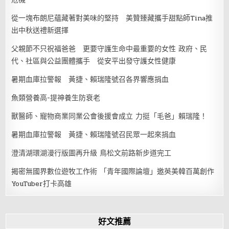
從一塊布朗尼蘊藏著對美味的堅持 美贊臻藏攜手甜點師Tina推
出中秋送禮新選擇
父親節不只祝福爸爸 更要守護生命中最重要的女性 政府、民
代、社區與公益團體攜手 從安平出發守護女性健康
暑期血庫拉警報 黃捷、賴瑞隆號召各界響應捐血
魚類營養高-提神養生防衰老
獸醫師、寵物商業同業公會後援會成立 力挺「毛爸」賴瑞隆！
暑期血庫拉警報 黃捷、賴瑞隆號召民眾一起來捐血
澄清湖環湖漫行版圖再升級 鳥松文前路新步道完工
揭密無國界數位遊牧工作術 「青年國際論壇」邀英美韓百萬創作
YouTuber打卡高雄
好文推薦