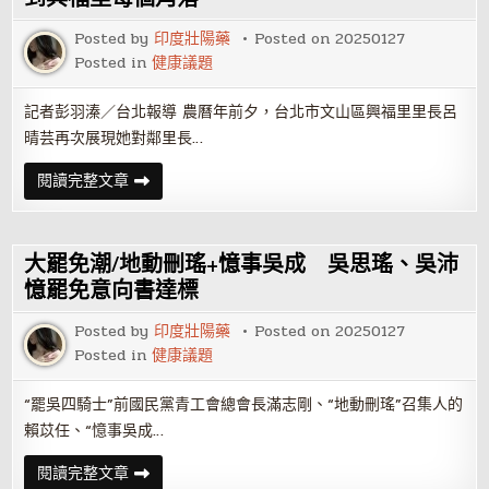
不
打
Posted by
印度壯陽藥
Posted on
20250127
烊
年
Posted in
健康議題
味
滿
滿
記者彭羽溱／台北報導 農曆年前夕，台北市文山區興福里里長呂
邀
您
晴芸再次展現她對鄰里長…
共
度
新
護
閱讀完整文章
春
理
師
里
長
呂
大罷免潮/地動刪瑤+憶事吳成 吳思瑤、吳沛
晴
芸
憶罷免意向書達標
攜
手
Posted by
印度壯陽藥
Posted on
20250127
大
仁
Posted in
健康議題
哥
烤
雞
“罷吳四騎士”前國民黨青工會總會長滿志剛、“地動刪瑤”召集人的
將
溫
賴苡任、“憶事吳成…
暖
送
到
大
閱讀完整文章
興
罷