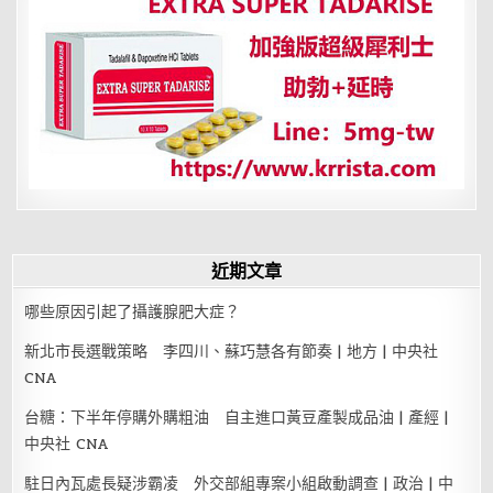
頁
斯
半
年
並
準
備
祭
出
16
項
措
施
近期文章
哪些原因引起了攝護腺肥大症？
新北市長選戰策略 李四川、蘇巧慧各有節奏 | 地方 | 中央社
CNA
台糖：下半年停購外購粗油 自主進口黃豆產製成品油 | 產經 |
中央社 CNA
駐日內瓦處長疑涉霸凌 外交部組專案小組啟動調查 | 政治 | 中