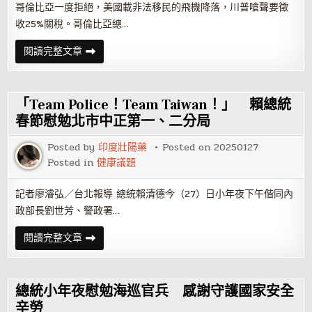
落
哥倫比亞一度拒絕，美國載非法移民的飛機降落，川普嗆聲要徵
單
不
收25%關稅。哥倫比亞總…
會
讓
民
爭
閱讀完整文章
進
議
黨
化
得
解!
逞
不
收
「Team Police！Team Taiwan！」 賴總統
非
法
春節慰勉北市中正第一、二分局
移
民
Posted by
印度壯陽藥
Posted on
20250127
加
25%
Posted in
健康議題
關
稅
哥
記者廖濬弘／台北報導 總統賴清德今（27）日小年夜下午偕同內
倫
比
政部長劉世芳、警政署…
亞
秒
向
「Team
閱讀完整文章
川
Police！
普
Team
低
Taiwan！」
頭
賴
總
總統小年夜慰勉海巡官兵 感謝守護國家安全
統
春
辛勞