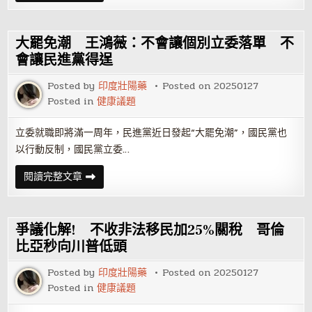
福
免
里
潮/
每
地
個
動
大罷免潮 王鴻薇：不會讓個別立委落單 不
角
刪
落
瑤
會讓民進黨得逞
+憶
事
Posted by
印度壯陽藥
Posted on
20250127
吳
成
Posted in
健康議題
吳
思
瑤、
立委就職即將滿一周年，民進黨近日發起“大罷免潮”，國民黨也
吳
沛
以行動反制，國民黨立委…
憶
罷
免
大
閱讀完整文章
意
罷
向
免
書
潮
達
王
標
鴻
爭議化解! 不收非法移民加25%關稅 哥倫
薇：
不
比亞秒向川普低頭
會
讓
Posted by
印度壯陽藥
Posted on
20250127
個
別
Posted in
健康議題
立
委