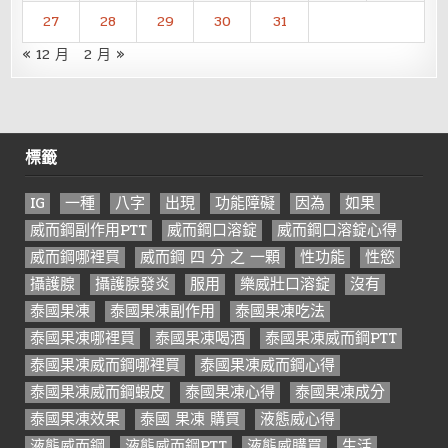
27
28
29
30
31
« 12 月
2 月 »
標籤
IG
一種
八字
出現
功能障礙
因為
如果
威而鋼副作用PTT
威而鋼口溶錠
威而鋼口溶錠心得
威而鋼哪裡買
威而鋼 四 分 之 一顆
性功能
性慾
攝護腺
攝護腺發炎
服用
樂威壯口溶錠
沒有
泰國果凍
泰國果凍副作用
泰國果凍吃法
泰國果凍哪裡買
泰國果凍喝酒
泰國果凍威而鋼PTT
泰國果凍威而鋼哪裡買
泰國果凍威而鋼心得
泰國果凍威而鋼蝦皮
泰國果凍心得
泰國果凍成分
泰國果凍效果
泰國 果凍 購買
液態威心得
液態威而鋼
液態威而鋼PTT
液態威購買
生活