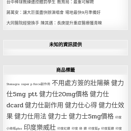
台中棒球教練遭控體罰學生 教育局：最重可解聘
蔣萬安：讓大巨蛋盡快辦演唱會 場地最快9月準備好
大同醫院經營換手 陳其邁：長庚提升重症醫療獲青睞
未知的資訊提供
商品標籤
不用處方簽的壯陽藥
健力
Stenagra
super p force副作用
仕5mg ptt
健力仕20mg價格
健力仕
dcard
健力仕副作用
健力仕心得
健力仕效
果
健力仕用法
健力士
健力士5mg價格
印度
印度樂威壯
小綠瓶plus
印度紅鑽
印度 綠 鑽
印度藍p
印度藍鑽
印度