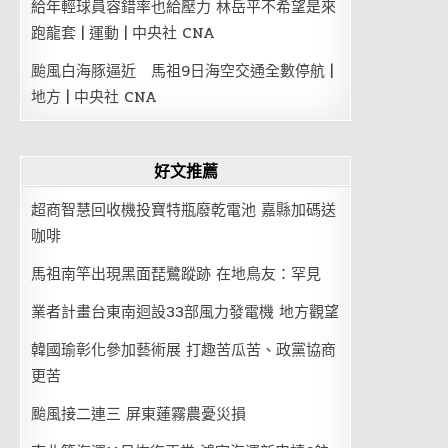
給年輕球員容錯率也給壓力 林岳平不希望是來
跑龍套 | 運動 | 中央社 CNA
颱風白海豚逼近 馬祖9日海空交通全數停航 |
地方 | 中央社 CNA
好文推薦
超商智慧回收機投寶特瓶廢乾電池 嘉縣加碼送
咖啡
馬祖南竿出現黑面琵鷺蹤跡 在地鳥友：罕見
業者計畫台東南迴設33部風力發電機 地方觀望
韓國瑜彰化參加藝術展 打趣苦瓜苦、政黨協商
更苦
颱風接二連三 屏東蓮霧農憂災損