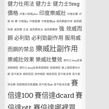
健力仕用法
健力士
健力士5mg
價格
印度樂威壯
印度小綠瓶plus
印度紅鑽
印
度 綠 鑽
印度藍p
印度藍鑽
印度藍鑽ptt
威而鋼副作用
威而鋼
強 效威而
效果
威而鋼 正品
威而鋼用法
威而鋼購買
鋼
必利勁
必利勁副作用
服用威
樂威壯副作用
而鋼的禁忌
樂威壯效果
樂威壯雙效
犀利士5mg改善
夜間頻尿
犀利士5mg改善夜間頻尿 夜間頻尿 晚上頻尿要吃什
麼 尿不乾淨 頻尿原因 突然頻尿 頻尿原因 尿不乾淨男 尿不乾
賽
淨治療 夜間頻尿改善運動 尿不乾淨ptt 尿不乾淨定義
倍達100
賽倍達dcard
賽
倍達ptt
賽倍達哪裡買