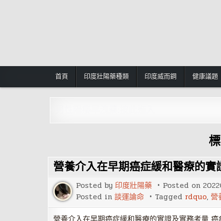
Skip
to
content
首頁
印度壯陽藥種類
印度威而鋼
健康議題
男性陽痿早洩藥:按此進入
標
營養介入在早期癌症緩和醫療的實
Posted by
印度壯陽藥
Posted on
2022
Posted in
談運論命
Tagged
rdquo
,
營
營養介入在早期癌症緩和醫療的實證及實務考量 癌