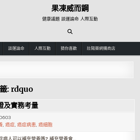
果凍威而鋼
健康議題 談運論命 人際互動
談運論命
人際互動
猜你喜歡
壯陽藥網購商店
籤:
rdquo
證及實務考量
0603
養
,
癌症
,
癌症病患
,
癌細胞
症病人可以補充營養嗎? 補充營養會…