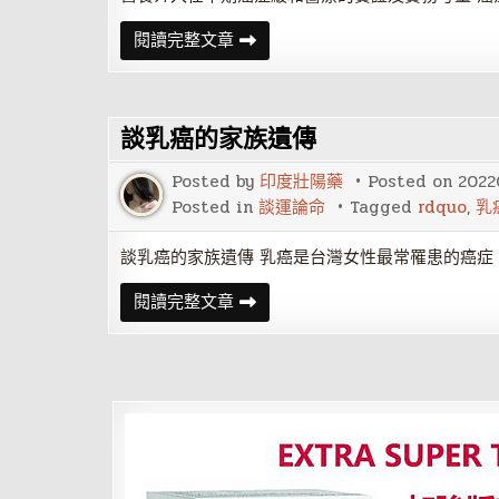
營
閱讀完整文章
養
介
入
在
早
談乳癌的家族遺傳
期
癌
症
Posted by
印度壯陽藥
Posted on
2022
緩
和
Posted in
談運論命
Tagged
rdquo
,
乳
醫
療
的
談乳癌的家族遺傳 乳癌是台灣女性最常罹患的癌症
實
證
談
閱讀完整文章
及
乳
實
癌
務
的
考
家
量
族
遺
傳