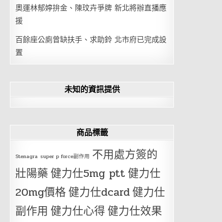
奧運林郁婷拚金、陳玟卉爭牌 新北將辦直播應
援
百餘座公廁曾缺扶手、求助鈴 北市府已完成設
置
未知的資訊提供
商品標籤
不用處方簽的
Stenagra
super p force副作用
壯陽藥
健力仕5mg ptt
健力仕
20mg價格
健力仕dcard
健力仕
副作用
健力仕心得
健力仕效果