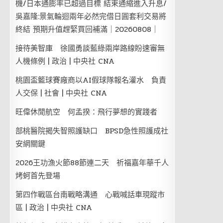
機/日本通膨率已超過目標 結束通縮進入升息/
吳嘉隆:景氣輪迴兩年必然完借日圓套利交易將
終結 預期升值趕緊買回補滿｜20260808｜
接待美智庫 徐國勇談藍綠兩岸路線盼速審無
人機條例 | 政治 | 中央社 CNA
桃園盃籃球賽廠商以AI假球隊報名灌水 負責
人交保 | 社會 | 中央社 CNA
旺偉休閒航空 何孟揆：飛行夢想的實踐者
部桃醫院揭失智照護缺口 BPSD急性照護成社
安網關鍵
2026王功漁火節88節連二天 祈福嘉年華千人
烤蚵首先登場
第四作戰區台南戰略溝通 心戰喊話車現蹤市
區 | 政治 | 中央社 CNA