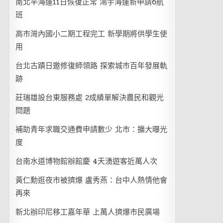
南北竿海運11日恢復正常 鴻宇海運新申請6航
班
高市灣內國小二期工程完工 新學期將供學生使
用
台北古蹟日邀修復師領路 探索城市百年發展軌
跡
莊瑞雄設台東服務處 2成績單解決農民和觀光
問題
補助青年求職交通費申請數少 北市：擴大曝光
度
台南水道博物館辦館慶 4天湧遊客近萬人次
黃仁勳逛夜市被擠爆 盧秀燕：台中人熱情他會
再來
新北辦印尼移工嘉年華 上萬人擠爆市民廣場