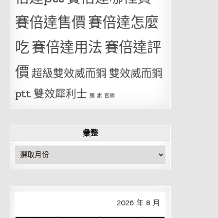
賽倍達售價
賽倍達怎麼
吃
賽倍達用法
賽倍達評
價
超級雙效威而鋼
雙效威而鋼
ptt
雙效犀利士
騰 素 官網
彙整
彙
整
2026 年 8 月