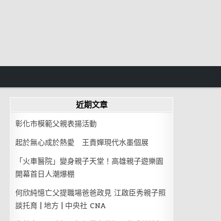
近期文章
彰化市模範父親表揚活動
起於無心成於熱愛 王貴嬋現代水墨個展
「火車醫院」變身親子天堂！高雄親子遊樂園
開幕首日人潮爆棚
何欣純憶亡父提職場爸爸政見 江啟臣秀親子照
談托育 | 地方 | 中央社 CNA