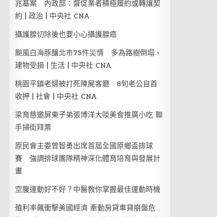
兆基案 內政部：督促業者積極履約或轉讓契
約 | 政治 | 中央社 CNA
攝護腺切除後也要小心攝護腺癌
颱風白海豚釀北市75件災情 多為路樹倒塌、
建物受損 | 生活 | 中央社 CNA
桃園平鎮老婦被打死陳屍客廳 8旬老公自首
收押 | 社會 | 中央社 CNA
梁育慈邀屏東子弟張博洋大啖美食推廣小吃 聯
手掃街拜票
原民會主委曾智勇出席首屆全國原鄉盃排球
賽 強調排球團隊精神深化體育培育與發展計
畫
空腹運動好不好？中醫教你掌握最佳運動時機
殖利率飆衝擊美國經濟 牽動房貸車貸崩盤危