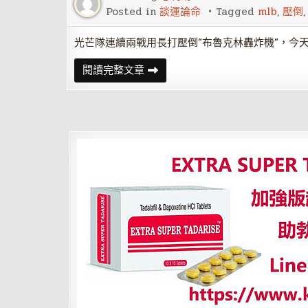
手
郭
Posted in
談運論命
Tagged
mlb
,
壓倒
泓
志
不
光芒隊連續兩戰用長打壓倒”布魯克林轟炸機”，今天
死
鳥
MLB
閱讀完整文章
傳
／
奇
光
登
芒
上
3
官
轟
網
壓
倒
洋
基
搶
聽
牌
田
中
季
後
賽
防
禦
率
暴
增