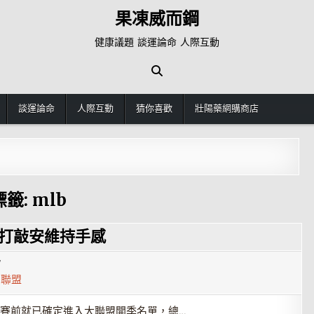
果凍威而鋼
健康議題 談運論命 人際互動
談運論命
人際互動
猜你喜歡
壯陽藥網購商店
標籤:
mlb
代打敲安維持手感
7
,
聯盟
賽前就已確定進入大聯盟開季名單，總…