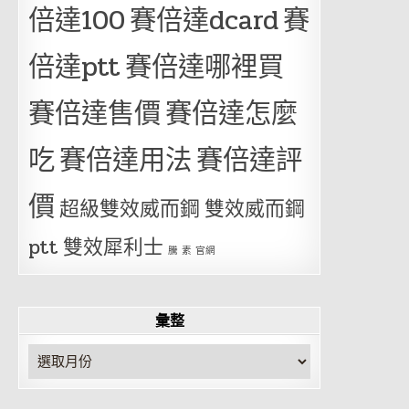
倍達100
賽倍達dcard
賽
倍達ptt
賽倍達哪裡買
賽倍達售價
賽倍達怎麼
吃
賽倍達用法
賽倍達評
價
超級雙效威而鋼
雙效威而鋼
ptt
雙效犀利士
騰 素 官網
彙整
彙
整