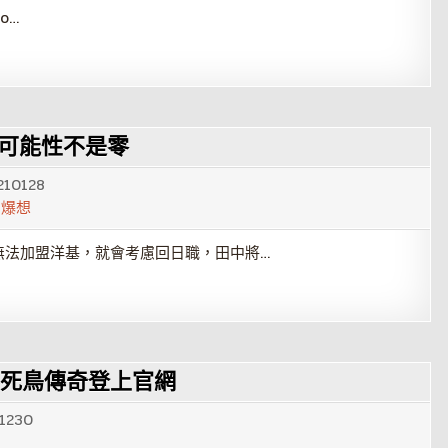
o…
：可能性不是零
210128
,
爆想
無法加盟洋基，就會考慮回日職，田中將…
不死鳥傳奇登上官網
1230