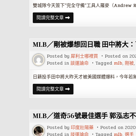
提
斯
雙城隊今天簽下”完全守備”工具人羅麥（Andrew R
首
轟
MLB
閱讀完整文章
就
／
是
林
滿
子
貫
偉
砲
春
MLB／剛被爆想回日職 田中將大
訓
更
競
Posted by
犀利士哪裡買
Posted on
20
爭
雙
Posted in
談運論命
Tagged
mlb
,
剛被
城
隊
簽
日籍投手田中將大昨天才被美國媒體爆料，今年若
下
「完
MLB
閱讀完整文章
全
／
工
剛
具
被
人」
爆
羅
想
麥
MLB／道奇56號最佳選手 郭泓志
回
日
職
Posted by
印度壯陽藥
Posted on
2020
田
中
Posted in
談運論命
Tagged
mlb
,
選手