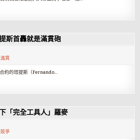
塔提斯首轟就是滿貫砲
,
滿貫
約的塔提斯（Fernando…
簽下「完全工具人」羅麥
5
,
競爭