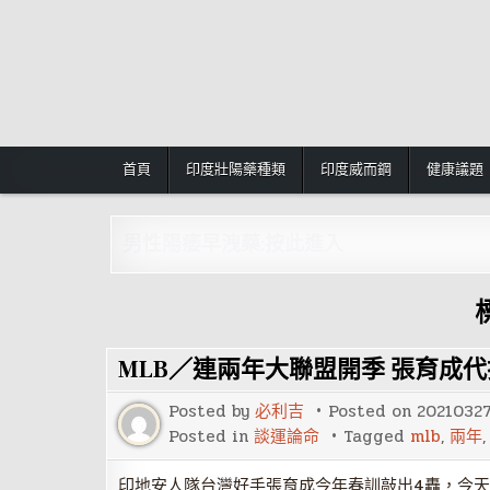
Skip
to
content
首頁
印度壯陽藥種類
印度威而鋼
健康議題
男性陽痿早洩藥:按此進入
MLB／連兩年大聯盟開季 張育成
Posted by
必利吉
Posted on
2021032
Posted in
談運論命
Tagged
mlb
,
兩年
印地安人隊台灣好手張育成今年春訓敲出4轟，今天