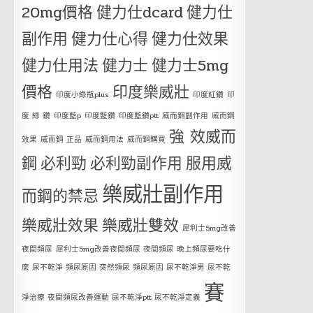
20mg價格
健力仕dcard
健力仕
副作用
健力仕心得
健力仕效果
健力仕用法
健力士
健力士5mg
價格
印度樂威壯
印度小綠瓶plus
印度紅鑽
印
度 綠 鑽
印度藍p
印度藍鑽
印度藍鑽ptt
威而鋼副作用
威而鋼
強 效威而
效果
威而鋼 正品
威而鋼用法
威而鋼購買
鋼
必利勁
必利勁副作用
服用威
樂威壯副作用
而鋼的禁忌
樂威壯效果
樂威壯雙效
犀利士5mg改善
夜間頻尿
犀利士5mg改善夜間頻尿 夜間頻尿 晚上頻尿要吃什
麼 尿不乾淨 頻尿原因 突然頻尿 頻尿原因 尿不乾淨男 尿不乾
賽
淨治療 夜間頻尿改善運動 尿不乾淨ptt 尿不乾淨定義