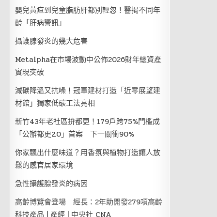
嬰兒黃疸到兒童脂肪肝都別輕忽！醫揭不同年
齡「肝病警訊」
攝護腺發炎的幾大危害
Metalpha在市場波動中公佈2026財年總資產
實現突破
減碳降溫又抗噪！冠軍建材打造「近零展望建
材館」獨家低碳工法亮相
新竹43年老社區拚都更！179戶跨75%門檻成
「公辦都更2.0」首案 下一關衝90%
你家飄出什麼味道？用香氛與植物打造讓人放
鬆的感官居家環境
急性攝護腺發炎的病因
高齡博覽會登場 經長：2年助開發279項高齡
科技產品 | 產經 | 中央社 CNA