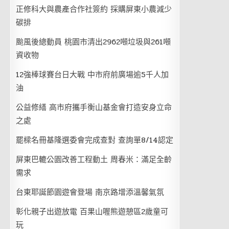
正修科大與農產合作社簽約 採購屏東小農減少
碳排
颱風後總動員 桃園市清出2962噸垃圾與261噸
資收物
12強棒球賽台日大戰 中市府前廣場逾5千人加
油
公益修繕 高市府攜手衡山基金會打造安身立命
之處
罷樑名冊基隆選委會完成查對 查詢單8/14認定
屏東巴轆公園改善工程動土 周春米：滿足全齡
需求
台東耶誕節園遊會登場 南京路增添溫馨氣氛
彰化親子出遊放電 百果山喔熊遊憩區2歲童可
玩