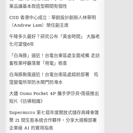
單品讓基本款造型瞬間有個性
CIID 香港中心成立：華創設計創辦人林華明
（Andrew Lam）榮任副主席
午睡多久最好？研究公布「黃金時間」 大腦老
化可望慢6年
「白海豚」逼近！台電台東區處全面戒備 走訪
畜牧業呼籲落實「用電」檢查
白海豚颱風逼近！台電台南區處超前部署 低
窪變電所架防水閘門防淹水
大疆 Osmo Pocket 4P 攜手伊莎貝•雨蓓推出
短片《彷彿相識》
Supermicro 第七屆年度開放式儲存高峰會匯
聚 21 間生態系統合作夥伴，分享大規模部署
企業級 AI 的實用指南