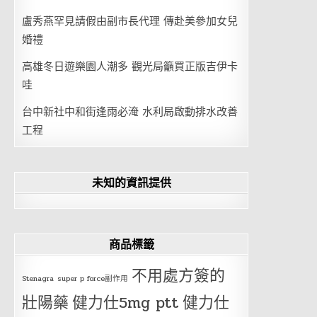
盧秀燕罕見請假由副市長代理 傳赴美參加女兒
婚禮
高雄冬日遊樂園人潮多 觀光局籲買正版吉伊卡
哇
台中新社中和街逢雨必淹 水利局啟動排水改善
工程
未知的資訊提供
商品標籤
不用處方簽的
Stenagra
super p force副作用
壯陽藥
健力仕5mg ptt
健力仕