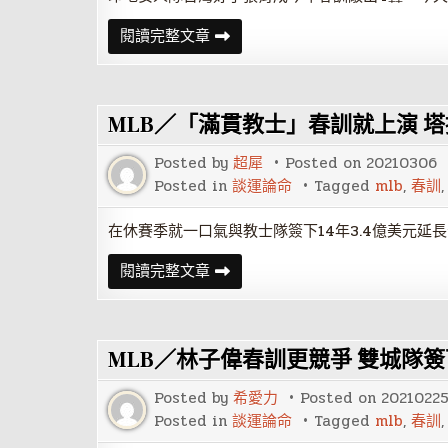
MLB
閱讀完整文章
／
連
兩
年
大
MLB／「滿貫教士」春訓就上演 
聯
盟
開
Posted by
超犀
Posted on
20210306
季
張
Posted in
談運論命
Tagged
mlb
,
春訓
育
成
代
在休賽季就一口氣與教士隊簽下14年3.4億美元延長合
打
敲
MLB
閱讀完整文章
安
／
維
「滿
持
貫
手
教
感
士」
MLB／林子偉春訓更競爭 雙城隊
春
訓
就
Posted by
希愛力
Posted on
2021022
上
演
Posted in
談運論命
Tagged
mlb
,
春訓
塔