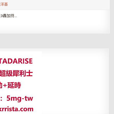
,
洋基
3轟加持…