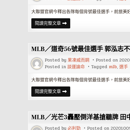
將
大：
可
大聯盟官網今釋出各隊每個背號最佳選手，前旅美
能
性
MLB
閱讀完整文章
不
／
是
道
零
奇
56
號
MLB／道奇56號最佳選手 郭泓志
最
佳
選
Posted by
果凍威而鋼
Posted on
2020
手
郭
Posted in
談運論命
Tagged
mlb
,
選手
泓
志
不
大聯盟官網今釋出各隊每個背號最佳選手，前旅美
死
鳥
MLB
閱讀完整文章
傳
／
奇
道
登
奇
上
56
官
號
網
MLB／光芒3轟壓倒洋基搶聽牌 
最
佳
選
Posted by
必利勁
Posted on
2020100