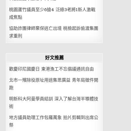
桃園蘆竹議員至少6搶4 泛綠3老將1新人激戰
成焦點
協助詐團律師棄保逃亡出境 桃檢起訴偷渡集團
求重刑
好文推薦
歡慶印尼國慶日 東港漁工不忘倡議通訊自由
北市一殯除役原址用途集思廣益 青年局徵件開
跑
明新科大阿曼學員結訓 深入了解台灣半導體技
術
地方議員助理工作包羅萬象 拍片剪輯到出席公
祭