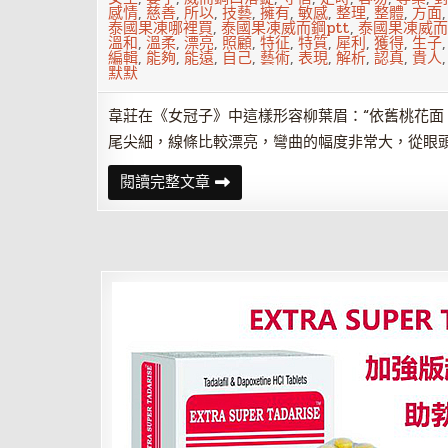
感情
,
慈善
,
所以
,
技藝
,
擁有
,
敏感
,
整理
,
整體
,
方面
泰國果凍哪裡買
,
泰國果凍威而鋼ptt
,
泰國果凍威而
溫和
,
溫柔
,
漂亮
,
照顧
,
特征
,
特質
,
犀利
,
獲得
,
生子
編輯
,
能夠
,
能遠
,
自己
,
藝術
,
表現
,
解析
,
認真
,
貴人
默默
韋莊在《女冠子》中這樣形容柳葉眉：“依舊桃花面
尾尖細，線條比較漂亮，彎曲的幅度非常大，從眼
面
閱讀完整文章
相
解
析
何
為
柳
葉
眉