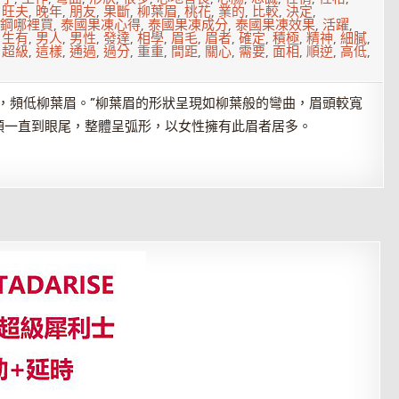
,
旺夫
,
晚年
,
朋友
,
果斷
,
柳葉眉
,
桃花
,
業的
,
比較
,
決定
,
鋼哪裡買
,
泰國果凍心得
,
泰國果凍成分
,
泰國果凍效果
,
活躍
,
,
生有
,
男人
,
男性
,
發達
,
相學
,
眉毛
,
眉者
,
確定
,
積極
,
精神
,
細膩
,
,
超級
,
這樣
,
通過
,
過分
,
重重
,
間距
,
關心
,
需要
,
面相
,
順逆
,
高低
,
，頻低柳葉眉。”柳葉眉的形狀呈現如柳葉般的彎曲，眉頭較寬
頭一直到眼尾，整體呈弧形，以女性擁有此眉者居多。