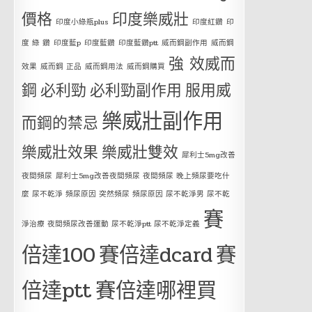
價格
印度樂威壯
印度小綠瓶plus
印度紅鑽
印
度 綠 鑽
印度藍p
印度藍鑽
印度藍鑽ptt
威而鋼副作用
威而鋼
強 效威而
效果
威而鋼 正品
威而鋼用法
威而鋼購買
鋼
必利勁
必利勁副作用
服用威
樂威壯副作用
而鋼的禁忌
樂威壯效果
樂威壯雙效
犀利士5mg改善
夜間頻尿
犀利士5mg改善夜間頻尿 夜間頻尿 晚上頻尿要吃什
麼 尿不乾淨 頻尿原因 突然頻尿 頻尿原因 尿不乾淨男 尿不乾
賽
淨治療 夜間頻尿改善運動 尿不乾淨ptt 尿不乾淨定義
倍達100
賽倍達dcard
賽
倍達ptt
賽倍達哪裡買