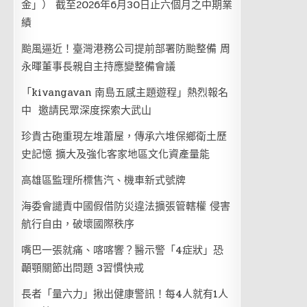
金」） 截至2026年6月30日止六個月之中期業
績
颱風逼近！臺灣港務公司提前部署防颱整備 周
永暉董事長親自主持應變整備會議
「kivangavan 南島五感主題遊程」熱烈報名
中 邀請民眾深度探索大武山
珍貴古砲重現左堆蕭屋，傳承六堆保鄉衛土歷
史記憶 擴大及強化客家地區文化資產量能
高雄區監理所標售汽、機車新式號牌
海委會譴責中國假借防災違法擴張管轄權 侵害
航行自由，破壞國際秩序
嘴巴一張就痛、喀喀響？醫示警「4症狀」恐
顳顎關節出問題 3習慣快戒
長者「量六力」揪出健康警訊！每4人就有1人