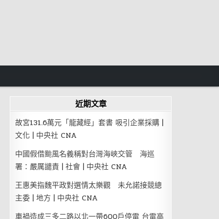
近期文章
故宮131.6萬元「龍藏經」套書 吸引企業採購 |
文化 | 中央社 CNA
中國假借颱風名義稱對台灣海峽交管 海巡
署：嚴厲譴責 | 社會 | 中央社 CNA
王惠美指魏平政對選情太樂觀 未允諾接競總
主委 | 地方 | 中央社 CNA
車禍造成三多二路以北一帶600戶停電 台電高