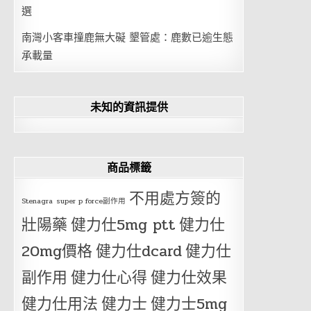
選
南灣小客車撞鹿無大礙 墾管處：鹿數已逾生態
承載量
未知的資訊提供
商品標籤
不用處方簽的
Stenagra
super p force副作用
壯陽藥
健力仕5mg ptt
健力仕
20mg價格
健力仕dcard
健力仕
副作用
健力仕心得
健力仕效果
健力仕用法
健力士
健力士5mg