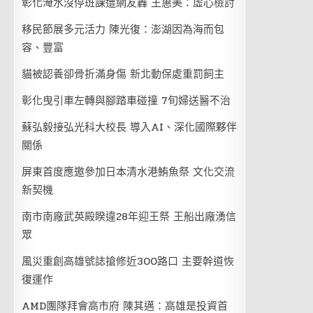
彰化淹水沒停班課遭網友轟 王惠美：虛心檢討
移民節展多元活力 陳光復：澎湖因為海而包
容、豐富
貓被認養卻骨折滿身傷 新北動保處重罰飼主
彰化曳引車左轉與腳踏車碰撞 7旬婦送醫不治
蘇弘毅接弘光科大校長 導入AI、深化國際夥伴
關係
屏東首度應邀參加日本清水港鮪魚祭 文化交流
新契機
南市南廠武英殿睽違28年迎王祭 王船出廠湧信
眾
風災重創高雄號誌搶修近300路口 主要幹道恢
復運作
AMD團隊拜會高市府 陳其邁：高雄是投資首