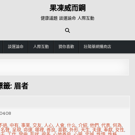
果凍威而鋼
健康議題 談運論命 人際互動
談運論命
人際互動
猜你喜歡
壯陽藥網購商店
標籤:
眉者
0408
不過
,
中有
,
事業
,
交友
,
人心
,
人會
,
什么
,
介紹
,
他們
,
代表
,
何為
,
,
名聲
,
呈現
,
命運
,
哪裡
,
善良
,
喜歡
,
外形
,
天生
,
夫運
,
奉獻
,
女性
,
對于
,
工作
,
彎曲
,
形狀
,
很多
,
心地善良
,
心腸
,
忠誠
,
性情
,
性格
,