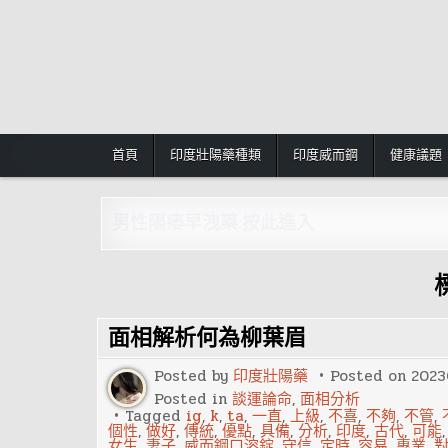
Skip
to
content
首頁
印度壯陽藥種類
印度威而鋼
健康議題
男性陽痿早洩藥:按此進入
面相解析何為柳葉眉
Posted by
印度壯陽藥
Posted on
2023
Posted in
談運論命
,
面相分析
Tagged
ig
,
k
,
ta
,
一直
,
上級
,
不喜
,
不夠
,
不管
,
個性
,
做好
,
傳統
,
優點
,
具備
,
分析
,
印度
,
古代
,
可能
女生
,
妻子
,
威而鋼口溶錠
,
守信
,
定時
,
容易
,
專業
,