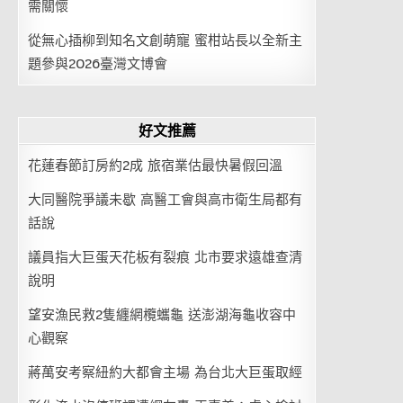
需關懷
從無心插柳到知名文創萌寵 蜜柑站長以全新主
題參與2026臺灣文博會
好文推薦
花蓮春節訂房約2成 旅宿業估最快暑假回溫
大同醫院爭議未歇 高醫工會與高市衛生局都有
話說
議員指大巨蛋天花板有裂痕 北市要求遠雄查清
說明
望安漁民救2隻纏網欖蠵龜 送澎湖海龜收容中
心觀察
蔣萬安考察紐約大都會主場 為台北大巨蛋取經