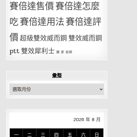
賽倍達售價
賽倍達怎麼
吃
賽倍達用法
賽倍達評
價
超級雙效威而鋼
雙效威而鋼
ptt
雙效犀利士
騰 素 官網
彙整
彙
整
2026 年 8 月
一
二
三
四
五
六
日