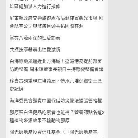
雄區處加派人力進行搶修
屏東縣政府交通旅遊處布局菲律賓觀光市場 拜
會航空公司與旅遊巨頭共拓國際客源
掌握八淺兩深的性愛節奏
共振按摩器震出性愛激情
白海豚颱風逼近北方海域！臺灣港務提前部署
防颱整備 周永暉董事長親自主持應變整備會議
珍貴古砲重現左堆蕭屋，傳承六堆保鄉衛土歷
史記憶
海洋委員會譴責中國假借防災違法擴張管轄權
膠原蛋白保健品吃素者也能補？營養師點名這2
種植物來源效果不輸動物膠原
陽光房地產投資信託基金（「陽光房地產基