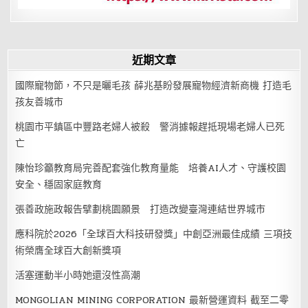
是
關
鍵
近期文章
國際寵物節，不只是曬毛孩 薛兆基盼發展寵物經濟新商機 打造毛
孩友善城市
桃園市平鎮區中豐路老婦人被殺 警消據報趕抵現場老婦人已死
亡
陳怡珍籲教育局完善配套強化教育量能 培養AI人才、守護校園
安全、穩固家庭教育
張善政施政報告擘劃桃園願景 打造改變臺灣連結世界城市
應科院於2026「全球百大科技研發獎」中創亞洲最佳成績 三項技
術榮膺全球百大創新獎項
活塞運動半小時她還沒性高潮
MONGOLIAN MINING CORPORATION 最新營運資料 截至二零