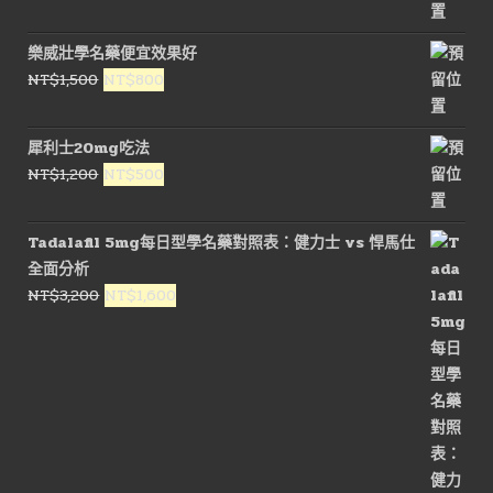
始
前
價
價
樂威壯學名藥便宜效果好
格：
格：
原
目
NT$
1,500
NT$
800
NT$1,500。
NT$900。
始
前
價
價
犀利士20mg吃法
格：
格：
原
目
NT$
1,200
NT$
500
NT$1,500。
NT$800。
始
前
價
價
Tadalafil 5mg每日型學名藥對照表：健力士 vs 悍馬仕
格：
格：
全面分析
NT$1,200。
NT$500。
原
目
NT$
3,200
NT$
1,600
始
前
價
價
格：
格：
NT$3,200。
NT$1,600。