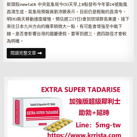
新頭殼newtalk 中央氣象局今(5)天早上8點發布今年第14號颱風
昌鴻生成，氣象局預報員劉沛滕表示，目前仍是輕颱的昌鴻今、
明(6)兩天移動速度緩慢，預估週三(7日)會到琉球群島東邊，接下
來往日本九州方向的機率稍微大一點，有可能會增強至中颱下
線。是否會影響台灣的國慶連假，要等到週三、週四路徑才會較
為明確。
輕
閱讀完整文章
颱
「昌
鴻」
恐
增
強
至
中
颱！
氣
象
局：
7、
8
日
路
徑
變
化