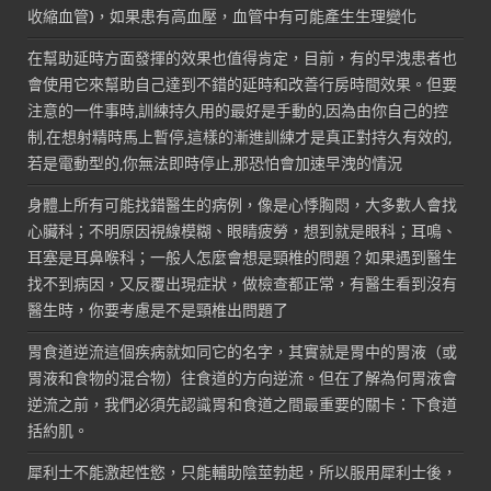
收縮血管)，如果患有高血壓，血管中有可能產生生理變化
在幫助延時方面發揮的效果也值得肯定，目前，有的早洩患者也
會使用它來幫助自己達到不錯的延時和改善行房時間效果。但要
注意的一件事時,訓練持久用的最好是手動的,因為由你自己的控
制,在想射精時馬上暫停,這樣的漸進訓練才是真正對持久有效的,
若是電動型的,你無法即時停止,那恐怕會加速早洩的情況
身體上所有可能找錯醫生的病例，像是心悸胸悶，大多數人會找
心臟科；不明原因視線模糊、眼睛疲勞，想到就是眼科；耳鳴、
耳塞是耳鼻喉科；一般人怎麼會想是頸椎的問題？如果遇到醫生
找不到病因，又反覆出現症狀，做檢查都正常，有醫生看到沒有
醫生時，你要考慮是不是頸椎出問題了
胃食道逆流這個疾病就如同它的名字，其實就是胃中的胃液（或
胃液和食物的混合物）往食道的方向逆流。但在了解為何胃液會
逆流之前，我們必須先認識胃和食道之間最重要的關卡：下食道
括約肌。
犀利士不能激起性慾，只能輔助陰莖勃起，所以服用犀利士後，