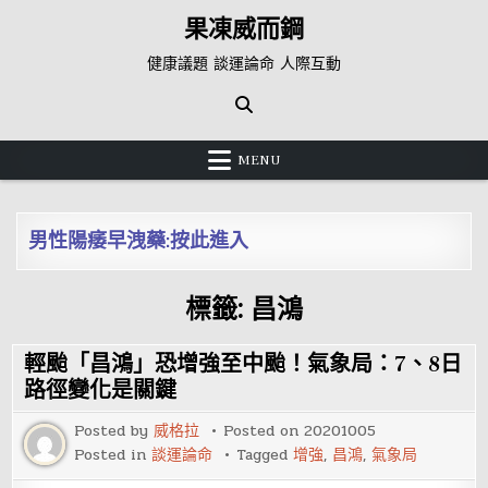
Skip
果凍威而鋼
to
content
健康議題 談運論命 人際互動
MENU
男性陽痿早洩藥:按此進入
標籤:
昌鴻
輕颱「昌鴻」恐增強至中颱！氣象局：7、8日
路徑變化是關鍵
Posted by
威格拉
Posted on
20201005
Posted in
談運論命
Tagged
增強
,
昌鴻
,
氣象局