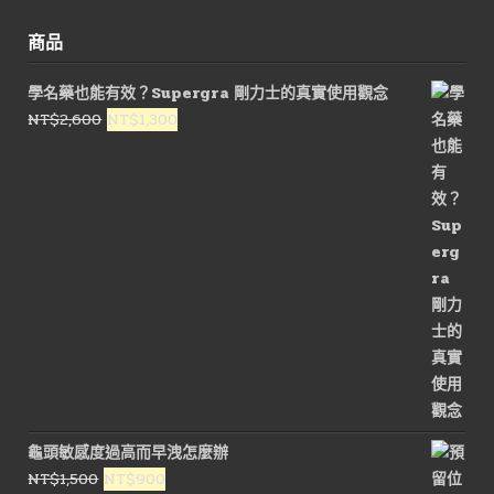
商品
學名藥也能有效？Supergra 剛力士的真實使用觀念
原
目
NT$
2,600
NT$
1,300
始
前
價
價
格：
格：
NT$2,600。
NT$1,300。
龜頭敏感度過高而早洩怎麼辦
原
目
NT$
1,500
NT$
900