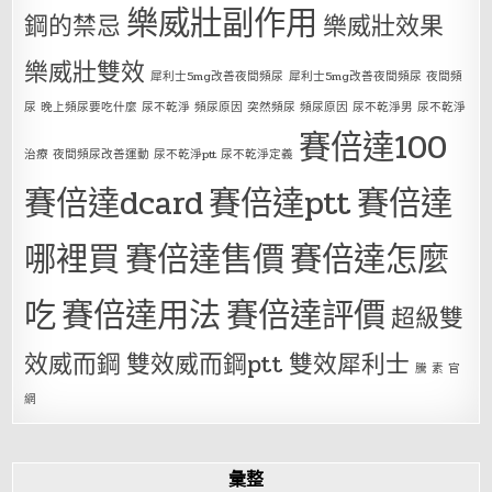
樂威壯副作用
鋼的禁忌
樂威壯效果
樂威壯雙效
犀利士5mg改善夜間頻尿
犀利士5mg改善夜間頻尿 夜間頻
尿 晚上頻尿要吃什麼 尿不乾淨 頻尿原因 突然頻尿 頻尿原因 尿不乾淨男 尿不乾淨
賽倍達100
治療 夜間頻尿改善運動 尿不乾淨ptt 尿不乾淨定義
賽倍達dcard
賽倍達ptt
賽倍達
哪裡買
賽倍達售價
賽倍達怎麼
吃
賽倍達用法
賽倍達評價
超級雙
效威而鋼
雙效威而鋼ptt
雙效犀利士
騰 素 官
網
彙整