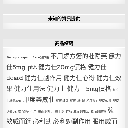
未知的資訊提供
商品標籤
不用處方簽的壯陽藥
健力
Stenagra
super p force副作用
仕5mg ptt
健力仕20mg價格
健力仕
dcard
健力仕副作用
健力仕心得
健力仕效
果
健力仕用法
健力士
健力士5mg價格
印度
印度樂威壯
小綠瓶plus
印度紅鑽
印度 綠 鑽
印度藍p
印度藍鑽
印度
強
藍鑽ptt
威而鋼副作用
威而鋼效果
威而鋼 正品
威而鋼用法
威而鋼購買
效威而鋼
必利勁
必利勁副作用
服用威而