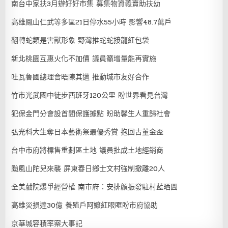
南台中家扶3月辦好好市集 募集物資義賣助扶幼
高雄鳳山仁武等多區21日停水55小時 影響48.7萬戶
翻轉蛇類是害獸形象 野灣推蛇蛇接龍紅包袋
新北桃園互惠火化不加價 議員籲增量能再實施
吐瓦魯國總理會晤陳其邁 推動城市友好合作
竹市光武國中徒步西班牙120公里 盼世界看見台灣
犯保金門分會設首間保護據點 盼助馨生人重歸社會
弘光科大生奪日本藝術祭最優秀賞 抱回古董金盃
台中市府將標售重劃區土地 議員批成土地經銷商
颱風山陀兒來襲 屏東春日鄉士文村強制撤離20人
全美戲院爆爭經營權 南市府：安排顏振發駐村藍晒圖
高雄災損達30億 養殖戶阿嬤紅眼眶盼市府協助
京華城容積率案大事記