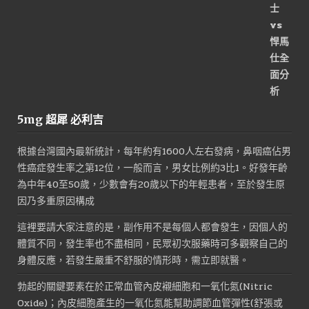
5mg 超犀 必利吉
根據台灣國內最新統計，每年約有1600人左右發病，鼻咽癌佔男
性癌症發生率之第12位，一般而言，男女比例約3比1。好發年齡
為中年40至50歲，少數會有20歲以下的年輕患者，至於發生原
因乃多重原因構成
這裡要請大家注意的是，副作用不是每個人都會發生，因個人的
體質不同，發生率也不盡相同，民眾初次服藥時可多觀察自己的
身體反應，若發生嚴重不舒服的情形時，需立即就醫。
勃起的關鍵要素在於正常血管內皮襯細胞和一氧化氮(Nitric
Oxide)；內皮細胞產生的一氧化氮能幫助調節血管彈性(舒張或