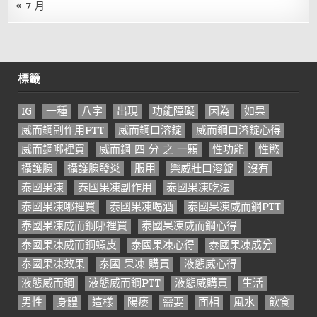
« 7 月
標籤
IG
一種
八字
出現
功能障礙
因為
如果
威而鋼副作用PTT
威而鋼口溶錠
威而鋼口溶錠心得
威而鋼哪裡買
威而鋼 四 分 之 一顆
性功能
性慾
攝護腺
攝護腺發炎
服用
樂威壯口溶錠
沒有
泰國果凍
泰國果凍副作用
泰國果凍吃法
泰國果凍哪裡買
泰國果凍喝酒
泰國果凍威而鋼PTT
泰國果凍威而鋼哪裡買
泰國果凍威而鋼心得
泰國果凍威而鋼蝦皮
泰國果凍心得
泰國果凍成分
泰國果凍效果
泰國 果凍 購買
液態威心得
液態威而鋼
液態威而鋼PTT
液態威購買
生活
男性
身體
這樣
陽痿
需要
面相
風水
飲食