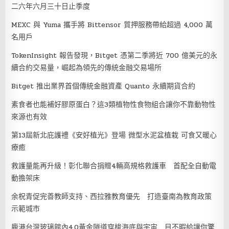
二六年六月三十日止季度
MEXC 與 Yuma 攜手將 Bittensor 質押服務帶給超過 4,000 萬
名用戶
TokenInsight 報告發現，Bitget 憑第二季將近 700 億美元的永
續合約交易量，崛起為領先的傳統金融交易場所
Bitget 推出業界首個傳統金融資產 Quanto 永續期貨合約
素食者也能補好膠原蛋白？這3類植物性食物組合讓你不靠動物性
來源也有效
第13屆新北庇護禮《安好植光》登場 微型水泥盆植栽 可食又暖心
療癒
救護量能再升級！彰化聯合捐贈4輛高規格救護車 首配全自動電
動擔架床
余柷青促完善教師支持、西拉雅教育優先 打造臺南為教育政策
示範城市
鹿港台灣玻璃館內4.0黃金隧道穿梭海底與宇宙 目不暇給讓你驚