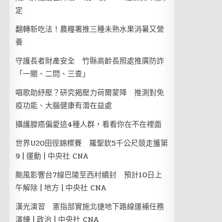
定
翻轉新吃法！農糧署推三種未熟水果消暑又營
養
守護長者財產安全 竹縣高齡長照處推廣防詐
「一關、二問、三查」
唱歌助紓壓？研究揭壓力荷爾蒙降 推測對免
疫功能、大腦健康有潛在益處
攝護腺癌偏愛這4種人群，看看你在不在裡面
世界U20田徑錦標賽 羅聖欽5千公尺競走獲第
9 | 運動 | 中央社 CNA
颱風影響台7線巴陵至西村續封 預計10日上
午解除 | 地方 | 中央社 CNA
漢光演習 憲指部實施北捷地下路線運補任務
演練 | 政治 | 中央社 CNA