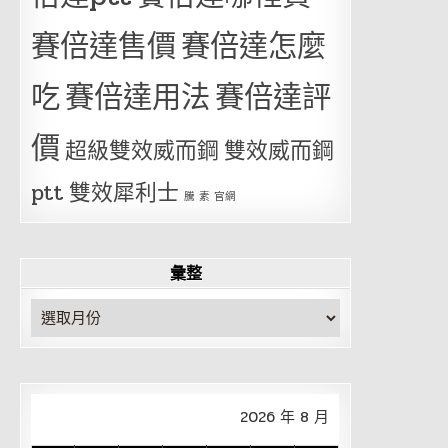
賽倍達售價
賽倍達怎麼
吃
賽倍達用法
賽倍達評
價
超級雙效威而鋼
雙效威而鋼
ptt
雙效犀利士
騰 素 官網
彙整
彙
整
2026 年 8 月