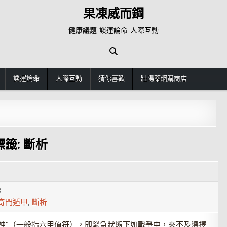
果凍威而鋼
健康議題 談運論命 人際互動
談運論命
人際互動
猜你喜歡
壯陽藥網購商店
標籤:
斷析
3
奇門遁甲
,
斷析
神”（一般指六甲值符），即緊急狀態下如戰爭中，來不及選擇