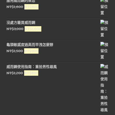
服用威而鋼的禁忌
格：
格：
原
目
NT$
1,600
NT$
800
NT$1,600。
NT$800。
始
前
價
價
沒處方籤買威而鋼
格：
格：
原
目
NT$
3,000
NT$
1,600
NT$1,600。
NT$800。
始
前
價
價
龜頭敏感度過高而早洩怎麼辦
格：
格：
原
目
NT$
1,500
NT$
900
NT$3,000。
NT$1,600。
始
前
價
價
威而鋼使用指南：重拾男性雄風
格：
格：
原
目
NT$
1,200
NT$
800
NT$1,500。
NT$900。
始
前
價
價
格：
格：
NT$1,200。
NT$800。