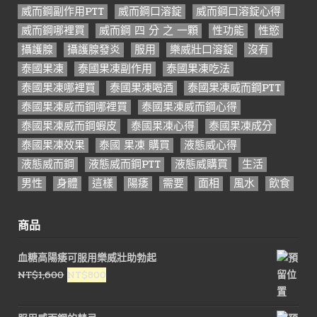
威而鋼副作用PTT
威而鋼口溶錠
威而鋼口溶錠心得
威而鋼哪裡買
威而鋼 四 分 之 一顆
性功能
性慾
攝護腺
攝護腺發炎
服用
樂威壯口溶錠
沒有
泰國果凍
泰國果凍副作用
泰國果凍吃法
泰國果凍哪裡買
泰國果凍喝酒
泰國果凍威而鋼PTT
泰國果凍威而鋼哪裡買
泰國果凍威而鋼心得
泰國果凍威而鋼蝦皮
泰國果凍心得
泰國果凍成分
泰國果凍效果
泰國 果凍 購買
液態威心得
液態威而鋼
液態威而鋼PTT
液態威購買
生活
男性
身體
這樣
陽痿
需要
面相
風水
飲食
商品
血糖高陽痿可服用樂威壯助勃起
原
目
NT$
1,600
NT$
800
始
前
價
價