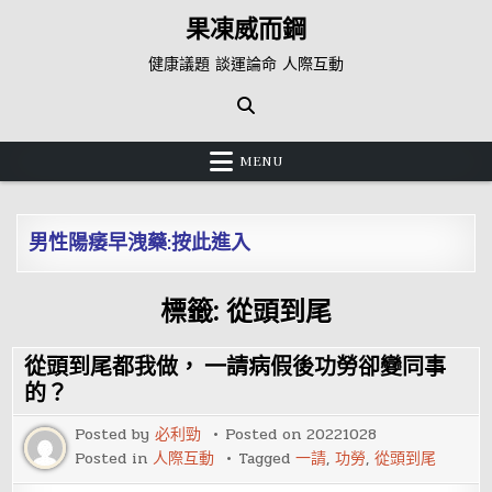
Skip
果凍威而鋼
to
content
健康議題 談運論命 人際互動
MENU
男性陽痿早洩藥:按此進入
標籤:
從頭到尾
從頭到尾都我做， 一請病假後功勞卻變同事
的？
Posted by
必利勁
Posted on
20221028
Posted in
人際互動
Tagged
一請
,
功勞
,
從頭到尾