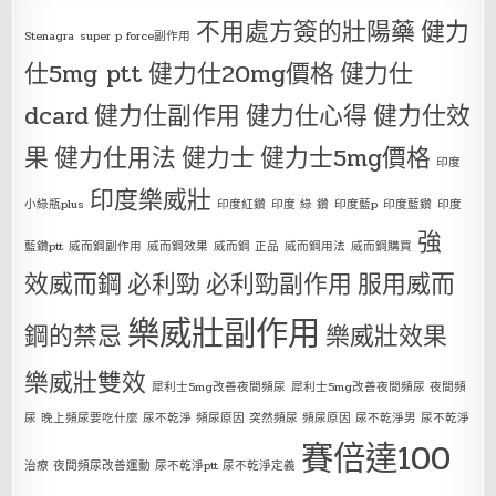
不用處方簽的壯陽藥
健力
Stenagra
super p force副作用
仕5mg ptt
健力仕20mg價格
健力仕
dcard
健力仕副作用
健力仕心得
健力仕效
果
健力仕用法
健力士
健力士5mg價格
印度
印度樂威壯
小綠瓶plus
印度紅鑽
印度 綠 鑽
印度藍p
印度藍鑽
印度
強
藍鑽ptt
威而鋼副作用
威而鋼效果
威而鋼 正品
威而鋼用法
威而鋼購買
效威而鋼
必利勁
必利勁副作用
服用威而
樂威壯副作用
鋼的禁忌
樂威壯效果
樂威壯雙效
犀利士5mg改善夜間頻尿
犀利士5mg改善夜間頻尿 夜間頻
尿 晚上頻尿要吃什麼 尿不乾淨 頻尿原因 突然頻尿 頻尿原因 尿不乾淨男 尿不乾淨
賽倍達100
治療 夜間頻尿改善運動 尿不乾淨ptt 尿不乾淨定義