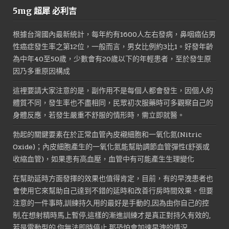
5mg 超犀 必利吉
根據台灣國內最新統計，每年約有1600人左右發病，鼻咽癌佔男
性癌症發生率之第12位，一般而言，男女比例約3比1。好發年齡
為中年40至50歲，少數會有20歲以下的年輕患者，至於發生原
因乃多重原因構成
這裡要請大家注意的是，副作用不是每個人都會發生，因個人的
體質不同，發生率也不盡相同，民眾初次服藥時可多觀察自己的
身體反應，若發生嚴重不舒服的情形時，需立即就醫。
勃起的關鍵要素在於正常血管內皮襯細胞和一氧化氮(Nitric
Oxide)；內皮細胞產生的一氧化氮能幫助調節血管彈性(舒張或
收縮血管)，如果患有高血壓，血管中有可能產生生理變化
在幫助延時方面發揮的效果也值得肯定，目前，有的早洩患者也
會使用它來幫助自己達到不錯的延時和改善行房時間效果。但要
注意的一件事時,訓練持久用的最好是手動的,因為由你自己的控
制,在想射精時馬上暫停,這樣的漸進訓練才是真正對持久有效的,
若是電動型的,你無法即時停止,那恐怕會加速早洩的情況