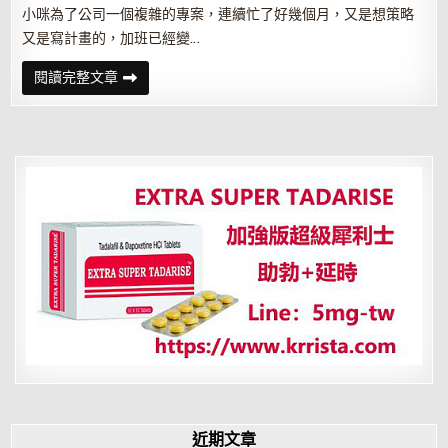
小咪為了公司一個複雜的專案，連續忙了好幾個月，又是想策略
又是寫計畫的，加班已經變…
從
閱讀完整文章
頭
到
尾
都
我
做，
一
請
病
假
後
功
勞
卻
變
同
事
的？
近期文章