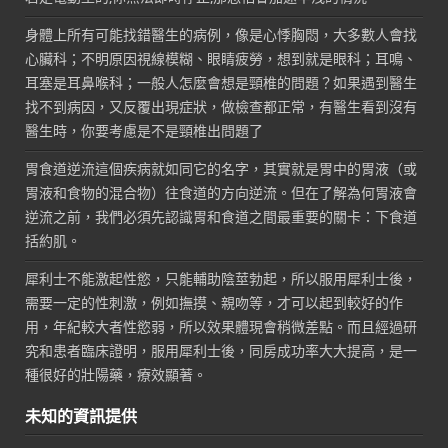
身體上所有可能找錯醫生的病例，像是心悸胸悶，大多數人會找
心臟科；不明原因視線模糊、眼睛疲勞，想到就是眼科；耳鳴、
耳塞是耳鼻喉科；一般人怎麼會想是頸椎的問題？如果遇到醫生
找不到病因，又反覆出現症狀，做檢查都正常，有醫生看到沒有
醫生時，你要考慮是不是頸椎出問題了
胃食道逆流這個疾病就如同它的名字，其實就是胃中的胃液（或
胃液和食物的混合物）往食道的方向逆流。但在了解為何胃液會
逆流之前，我們必須先認識胃和食道之間最重要的關卡：下食道
括約肌。
犀利士不能激起性慾，只能輔助陰莖勃起，所以服用犀利士後，
需要一定的性刺激，例如撫摸、親吻等，才可以起到較好的作
用，年紀較大者性慾弱，所以效果體現會稍微差點。而且經過研
究和患者臨床證明，服用犀利士後，同房成功率大大提高，是一
種很好的壯陽藥，療效顯著。
未知的資訊提供