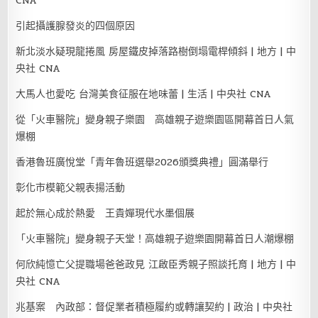
CNA
引起攝護腺發炎的四個原因
新北淡水疑現龍捲風 房屋鐵皮掉落路樹倒塌電桿傾斜 | 地方 | 中
央社 CNA
大馬人也愛吃 台灣美食征服在地味蕾 | 生活 | 中央社 CNA
從「火車醫院」變身親子樂園 高雄親子遊樂園區開幕首日人氣
爆棚
香港魯班廣悅堂「青年魯班選舉2026頒獎典禮」圓滿舉行
彰化市模範父親表揚活動
起於無心成於熱愛 王貴嬋現代水墨個展
「火車醫院」變身親子天堂！高雄親子遊樂園開幕首日人潮爆棚
何欣純憶亡父提職場爸爸政見 江啟臣秀親子照談托育 | 地方 | 中
央社 CNA
兆基案 內政部：督促業者積極履約或轉讓契約 | 政治 | 中央社