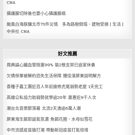
CNA
攝護腺切除後也要小心攝護腺癌
颱風白海豚釀北市75件災情 多為路樹倒塌、建物受損 | 生活 |
中央社 CNA
好文推薦
周典論心臟血管阻塞99% 裝2根支架已返家休養
欠債保單被解約恐失生活保障 鍾佳濱屏東說明解方
善種子義工團近百人年前搶修虎尾弱勢老屋 1天完工
高雄公私協力助弱勢就學逾20年 嘉惠近9千人次
潮台北音樂節落幕 北流2天湧逾6萬人潮
屏東海生館耶誕氣氛濃 魚餌花圈、水母似雪花
中市流感疫苗搶打潮 帶動新冠疫苗打氣倍增