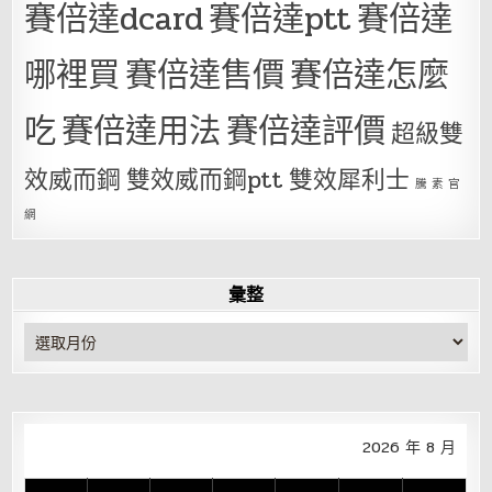
賽倍達dcard
賽倍達ptt
賽倍達
哪裡買
賽倍達售價
賽倍達怎麼
吃
賽倍達用法
賽倍達評價
超級雙
效威而鋼
雙效威而鋼ptt
雙效犀利士
騰 素 官
網
彙整
彙
整
2026 年 8 月