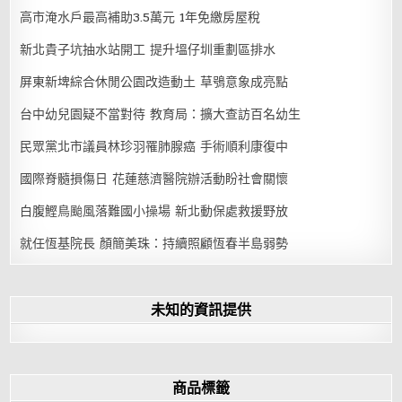
高市淹水戶最高補助3.5萬元 1年免繳房屋稅
新北貴子坑抽水站開工 提升塭仔圳重劃區排水
屏東新埤綜合休閒公園改造動土 草鴞意象成亮點
台中幼兒園疑不當對待 教育局：擴大查訪百名幼生
民眾黨北市議員林珍羽罹肺腺癌 手術順利康復中
國際脊髓損傷日 花蓮慈濟醫院辦活動盼社會關懷
白腹鰹鳥颱風落難國小操場 新北動保處救援野放
就任恆基院長 顏簡美珠：持續照顧恆春半島弱勢
未知的資訊提供
商品標籤