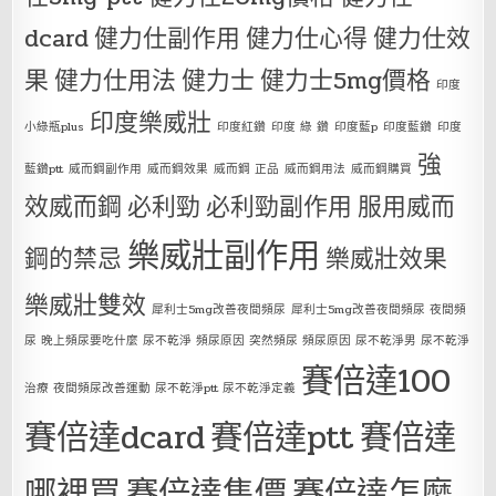
dcard
健力仕副作用
健力仕心得
健力仕效
果
健力仕用法
健力士
健力士5mg價格
印度
印度樂威壯
小綠瓶plus
印度紅鑽
印度 綠 鑽
印度藍p
印度藍鑽
印度
強
藍鑽ptt
威而鋼副作用
威而鋼效果
威而鋼 正品
威而鋼用法
威而鋼購買
效威而鋼
必利勁
必利勁副作用
服用威而
樂威壯副作用
鋼的禁忌
樂威壯效果
樂威壯雙效
犀利士5mg改善夜間頻尿
犀利士5mg改善夜間頻尿 夜間頻
尿 晚上頻尿要吃什麼 尿不乾淨 頻尿原因 突然頻尿 頻尿原因 尿不乾淨男 尿不乾淨
賽倍達100
治療 夜間頻尿改善運動 尿不乾淨ptt 尿不乾淨定義
賽倍達dcard
賽倍達ptt
賽倍達
哪裡買
賽倍達售價
賽倍達怎麼