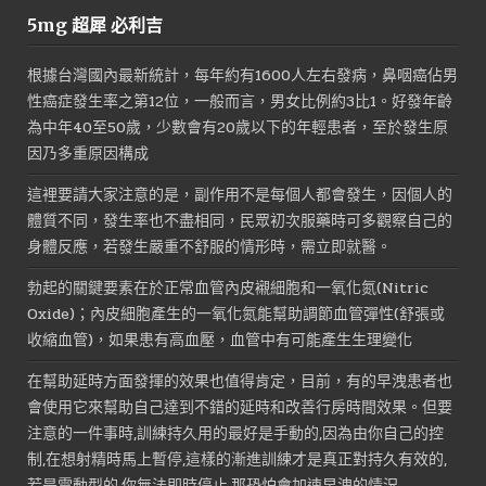
價
價
5mg 超犀 必利吉
格：
格：
NT$1,800。
NT$900。
根據台灣國內最新統計，每年約有1600人左右發病，鼻咽癌佔男
性癌症發生率之第12位，一般而言，男女比例約3比1。好發年齡
為中年40至50歲，少數會有20歲以下的年輕患者，至於發生原
因乃多重原因構成
這裡要請大家注意的是，副作用不是每個人都會發生，因個人的
體質不同，發生率也不盡相同，民眾初次服藥時可多觀察自己的
身體反應，若發生嚴重不舒服的情形時，需立即就醫。
勃起的關鍵要素在於正常血管內皮襯細胞和一氧化氮(Nitric
Oxide)；內皮細胞產生的一氧化氮能幫助調節血管彈性(舒張或
收縮血管)，如果患有高血壓，血管中有可能產生生理變化
在幫助延時方面發揮的效果也值得肯定，目前，有的早洩患者也
會使用它來幫助自己達到不錯的延時和改善行房時間效果。但要
注意的一件事時,訓練持久用的最好是手動的,因為由你自己的控
制,在想射精時馬上暫停,這樣的漸進訓練才是真正對持久有效的,
若是電動型的,你無法即時停止,那恐怕會加速早洩的情況