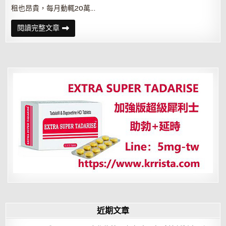
租也昂貴，每月動輒20萬…
士
閱讀完整文章
林
夜
市
出
現
倒
店
潮
店
租
砍
到
6
萬
仍
乏
人
問
津
近期文章