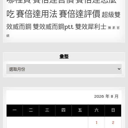
吃
賽倍達用法
賽倍達評價
超級雙
效威而鋼
雙效威而鋼ptt
雙效犀利士
騰 素 官
網
彙整
彙
整
2026 年 8 月
一
二
三
四
五
六
日
1
2