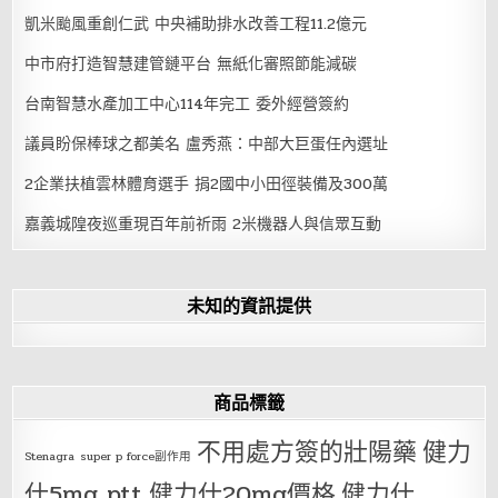
凱米颱風重創仁武 中央補助排水改善工程11.2億元
中市府打造智慧建管鏈平台 無紙化審照節能減碳
台南智慧水產加工中心114年完工 委外經營簽約
議員盼保棒球之都美名 盧秀燕：中部大巨蛋任內選址
2企業扶植雲林體育選手 捐2國中小田徑裝備及300萬
嘉義城隍夜巡重現百年前祈雨 2米機器人與信眾互動
未知的資訊提供
商品標籤
不用處方簽的壯陽藥
健力
Stenagra
super p force副作用
仕5mg ptt
健力仕20mg價格
健力仕