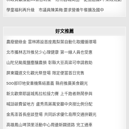
學童福利再升級 市議員陳美梅:要求營養午餐擴及國中
好文推薦
農廢變綠金 雲林將設首座鳳梨葉自動化取纖循環場
北市攜林志玲推兒少心理健康 第一線人員也受惠
山陀兒颱風鹽塵釀農損 彰縣大豆高粱可申請救助
屏東鐵道文化觀光祭登場 限定便當首日完售
500部印地安重機集結嘉義 縣府推廣美食觀光
新北歡樂耶誕城馬拉松接力賽 上千跑者熱鬧參與
喊話碳費留地方 盧秀燕蔣萬安籲中央按比例分配
金馬澎首長座談登場 共同訴求優化島際交通拚觀光
高雄鳳山埤頂里活動中心周邊新闢道路 完工通車