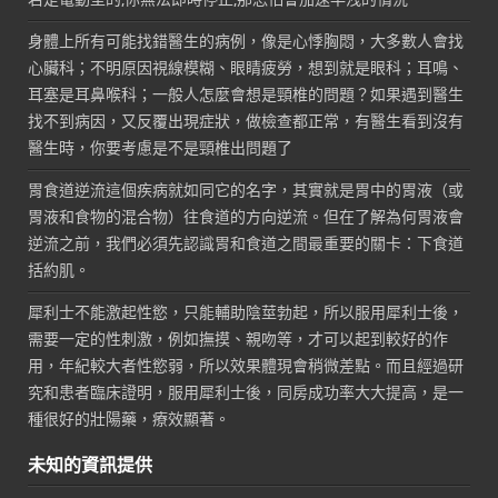
身體上所有可能找錯醫生的病例，像是心悸胸悶，大多數人會找
心臟科；不明原因視線模糊、眼睛疲勞，想到就是眼科；耳鳴、
耳塞是耳鼻喉科；一般人怎麼會想是頸椎的問題？如果遇到醫生
找不到病因，又反覆出現症狀，做檢查都正常，有醫生看到沒有
醫生時，你要考慮是不是頸椎出問題了
胃食道逆流這個疾病就如同它的名字，其實就是胃中的胃液（或
胃液和食物的混合物）往食道的方向逆流。但在了解為何胃液會
逆流之前，我們必須先認識胃和食道之間最重要的關卡：下食道
括約肌。
犀利士不能激起性慾，只能輔助陰莖勃起，所以服用犀利士後，
需要一定的性刺激，例如撫摸、親吻等，才可以起到較好的作
用，年紀較大者性慾弱，所以效果體現會稍微差點。而且經過研
究和患者臨床證明，服用犀利士後，同房成功率大大提高，是一
種很好的壯陽藥，療效顯著。
未知的資訊提供