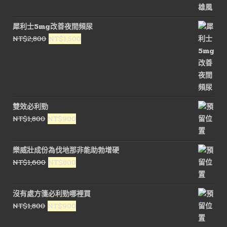
犀利士5mg改善夜間頻尿
原
目
NT$
2,800
NT$
1,500
始
前
價
價
格：
格：
NT$2,800。
NT$1,500。
雙效必利勁
原
目
NT$
1,800
NT$
900
始
前
價
價
樂威壯成份為伐地那非能助勃增硬
格：
格：
原
目
NT$
1,600
NT$
800
NT$1,800。
NT$900。
始
前
價
價
沒有處方箋必利勁哪裡買
格：
格：
原
目
NT$
1,800
NT$
900
NT$1,600。
NT$800。
始
前