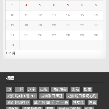
3
4
5
6
7
8
9
10
11
12
13
14
15
16
17
18
19
20
21
22
23
24
25
26
27
28
29
30
31
« 7 月
標籤
IG
一種
八字
出現
功能障礙
因為
如果
威而鋼副作用PTT
威而鋼口溶錠
威而鋼口溶錠心得
威而鋼哪裡買
威而鋼 四 分 之 一顆
性功能
性慾
攝護腺
攝護腺發炎
服用
樂威壯口溶錠
沒有