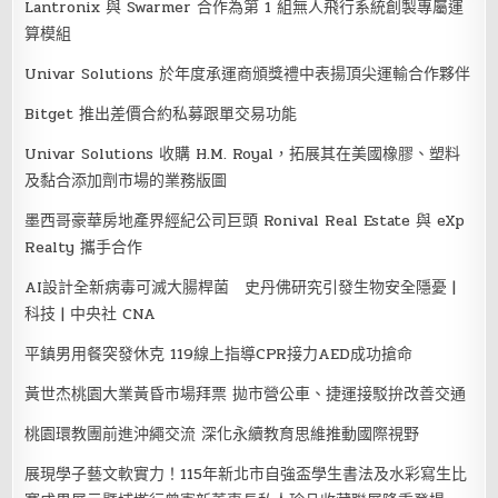
Lantronix 與 Swarmer 合作為第 1 組無人飛行系統創製專屬運
算模組
Univar Solutions 於年度承運商頒獎禮中表揚頂尖運輸合作夥伴
Bitget 推出差價合約私募跟單交易功能
Univar Solutions 收購 H.M. Royal，拓展其在美國橡膠、塑料
及黏合添加劑市場的業務版圖
墨西哥豪華房地產界經紀公司巨頭 Ronival Real Estate 與 eXp
Realty 攜手合作
AI設計全新病毒可滅大腸桿菌 史丹佛研究引發生物安全隱憂 |
科技 | 中央社 CNA
平鎮男用餐突發休克 119線上指導CPR接力AED成功搶命
黃世杰桃園大業黃昏市場拜票 拋市營公車、捷運接駁拚改善交通
桃園環教團前進沖繩交流 深化永續教育思維推動國際視野
展現學子藝文軟實力！115年新北市自強盃學生書法及水彩寫生比