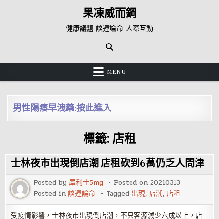
Skip
果凍威而鋼
to
content
健康議題 談運論命 人際互動
MENU
男性陽痿早洩藥:按此進入
標籤:
店租
士林夜市出現倒店潮 店租砍到6萬仍乏人問津
Posted by
犀利士5mg
Posted on
20210313
Posted in
談運論命
Tagged
出現
,
店潮
,
店租
受疫情影響，士林夜市出現倒店潮，不只客源減少六成以上，店