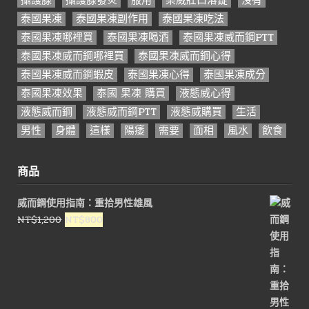
泰國果凍
泰國果凍副作用
泰國果凍吃法
泰國果凍哪裡買
泰國果凍喝酒
泰國果凍威而鋼PTT
泰國果凍威而鋼哪裡買
泰國果凍威而鋼心得
泰國果凍威而鋼蝦皮
泰國果凍心得
泰國果凍成分
泰國果凍效果
泰國 果凍 購買
液態威心得
液態威而鋼
液態威而鋼PTT
液態威購買
生活
男性
身體
這樣
陽痿
需要
面相
風水
飲食
商品
威而鋼使用指南：重拾男性雄風
原
目
NT$
1,200
NT$
800
始
前
價
價
格：
格：
NT$1,200。
NT$800。