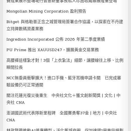
賽成果展示暨埔墘行曾憲新董事長私人珍品收藏聯展隆重登場
Mongolian Mining Corporation 盈利預告
Bitget 與格勒普正念之城管理局簽署合作協議，以探索在不丹建
立持牌數碼資產業務
Ingredion Incorporated 公佈 2026 年第二季度業績
PU Prime 推出 XAUUSD247，擴展黃金交易業務
高腰褲這樣紮才對！3個「上衣紮法」細節，讓腰線往上移、比例
瞬間拉長
NCC無委員衝擊擴大！進口手機、藍牙耳機申請卡關 已完成審
驗設備仍可正常通關
關注花蓮光復災後重生 中央社文化＋獲文創新聞獎 | 文化 | 中
央社 CNA
澎湖國武術代表隊新里程碑 全國賽勇奪37金 | 地方 | 中央社
CNA
林政賢籲推動AI普惠轉型、活化舊城商圈 促加速國1甲東段規劃