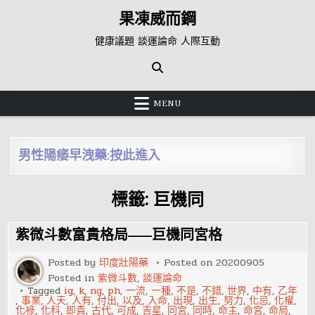
Skip
果凍威而鋼
to
content
健康議題 談運論命 人際互動
MENU
男性陽痿早洩藥:按此進入
標籤:
巨機同
紫微斗數富貴格局——巨機同宮格
Posted by
印度壯陽藥
Posted on
20200905
Posted in
紫微斗數
,
談運論命
Tagged
ig
,
k
,
ng
,
ph
,
一流
,
一種
,
不是
,
不錯
,
世界
,
中有
,
乙年
,
事業
,
人天
,
人有
,
付出
,
以及
,
入命
,
出現
,
出生
,
努力
,
化忌
,
化權
,
化祿
,
化科
,
即貴
,
古代
,
可成
,
吉星
,
同宮
,
同時
,
命主
,
命宮
,
命局
,