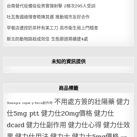
台南替代役備役役男實彈射擊 2梯次295人受訓
吐瓦魯國總理會晤陳其邁 推動城市友好合作
早餐店遭控奶茶杯有美工刀 高市衛生局上門稽查
新北防動物路殺成效佳 生態廊道將續建4處
未知的資訊提供
商品標籤
不用處方簽的壯陽藥
健力
Stenagra
super p force副作用
仕5mg ptt
健力仕20mg價格
健力仕
dcard
健力仕副作用
健力仕心得
健力仕效
果
健力仕用法
健力士
健力士5mg價格