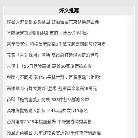
好文推薦
縱谷原遊會部落食樂園 鼓勵留宿花東兌換遊園券
基隆捷運第2階段路線 市府、議長仍不同調
當年清寒生 科技業老闆捐3千萬元股票回饋母校東商
元宵「吉刻就圓」活動 高市府打造湯圓奇幻世界
吉伊卡哇25日登陸高雄 高雄50家旅宿搶商機
與縣府不同調 彰化市長林世賢：巨蛋應建台化現址
高雄國際街舞大賽7日登場 冠軍獎金最高18萬元
苗縣「施情畫義」開展 333件藝品響應公益
高雄綠鬣蜥獵人訓練 114年首梯次1/16報名
台灣燈會2025年桃園登場 市府邀攤商秀美食
颱風康芮襲台 北市建物災害通報1千件市府續處理