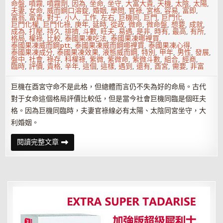
命盤
,
噴霧
,
噴霧劑
,
因為
,
坐命
,
坐守
,
大富大貴
,
天機
,
太陰
,
太陽
,
夫妻
,
女命
,
威而鋼口溶錠
,
婚姻
,
學問
,
官祿
,
宮格
,
容易
,
富即
,
富翁
,
富貴
,
對于
,
小人
,
工作
,
左右
,
巨機同
,
巨門
,
巨門化
,
巨門化權
,
巨門化祿
,
庚年
,
延時
,
從政
,
微命
,
微命盤
,
想要
,
成就
,
成為
,
打壓
,
持久
,
排擠
,
斗數
,
旺夫
,
易遇
,
是非
,
時有
,
最高
,
有所
,
格局
,
權祿
,
比較
,
泰國果凍吃法
,
泰國果凍哪裡買
,
泰國果凍威而鋼ptt
,
泰國果凍威而鋼哪裡買
,
泰國果凍心得
,
泰國果凍成分
,
泰國果凍效果
,
液態威而鋼
,
特別
,
甲年
,
男性
,
發展
,
盤中
,
社會
,
祿存
,
科權祿
,
紫微
,
紫微命
,
紫微斗數
,
組合
,
經商
,
臨時
,
評價
,
貴格
,
辛年
,
這個
,
這樣
,
遇到
,
還有
,
酉宮
,
需要
,
非富
巨機在酉宮守命不是此格，但總體而言仍不失為好的命局。古代
對于女命這個格局評價比較低，但是當今社會巨機同臨是個旺夫
格。因為巨機同臨時，夫妻官祿線必有太陽、太陰同宮坐守，大
利婚姻。
紫
閱讀完整文章
微
斗
數
富
貴
格
局
——
巨
機
同