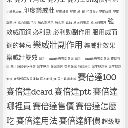
印度
印度樂威壯
小綠瓶plus
印度紅鑽
印度 綠 鑽
印度藍p
印度藍鑽
印度
強
藍鑽ptt
威而鋼副作用
威而鋼效果
威而鋼 正品
威而鋼用法
威而鋼購買
效威而鋼
必利勁
必利勁副作用
服用威而
樂威壯副作用
鋼的禁忌
樂威壯效果
樂威壯雙效
犀利士5mg改善夜間頻尿
犀利士5mg改善夜間頻尿 夜間頻
尿 晚上頻尿要吃什麼 尿不乾淨 頻尿原因 突然頻尿 頻尿原因 尿不乾淨男 尿不乾淨
賽倍達100
治療 夜間頻尿改善運動 尿不乾淨ptt 尿不乾淨定義
賽倍達dcard
賽倍達ptt
賽倍達
哪裡買
賽倍達售價
賽倍達怎麼
吃
賽倍達用法
賽倍達評價
超級雙