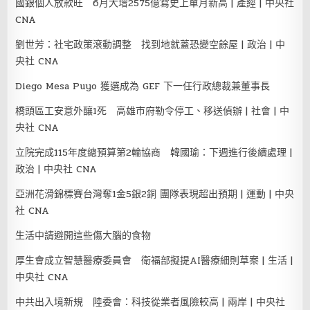
國銀個人放款旺 6月大增2575億寫史上單月新高 | 產經 | 中央社
CNA
劉世芳：社宅政策滾動調整 找到地就蓋恐變空餘屋 | 政治 | 中
央社 CNA
Diego Mesa Puyo 獲選成為 GEF 下一任行政總裁兼董事長
橋頭區工安意外釀1死 高雄市府勒令停工、移送偵辦 | 社會 | 中
央社 CNA
立院完成115年度總預算第2輪協商 韓國瑜：下週進行後續處理 |
政治 | 中央社 CNA
亞洲花滑錦標賽台灣奪1金5銀2銅 團隊表現超出預期 | 運動 | 中央
社 CNA
生活中請避開這些傷大腦的食物
厚生會成立智慧醫療委員會 衛福部擬提AI醫療細則草案 | 生活 |
中央社 CNA
中共出入境新規 陸委會：科技從業者風險較高 | 兩岸 | 中央社