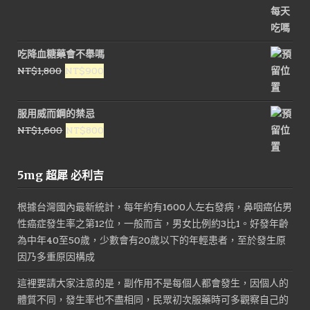
價
價
格：
格：
NT$1,800。
NT$900。
吃降血糖藥會不舉嗎
原
目
NT$
1,800
NT$
900
始
前
價
價
服用威而鋼的禁忌
格：
格：
原
目
NT$
1,600
NT$
800
NT$1,800。
NT$900。
始
前
價
價
5mg 超犀 必利吉
格：
格：
NT$1,600。
NT$800。
根據台灣國內最新統計，每年約有1600人左右發病，鼻咽癌佔男
性癌症發生率之第12位，一般而言，男女比例約3比1。好發年齡
為中年40至50歲，少數會有20歲以下的年輕患者，至於發生原
因乃多重原因構成
這裡要請大家注意的是，副作用不是每個人都會發生，因個人的
體質不同，發生率也不盡相同，民眾初次服藥時可多觀察自己的