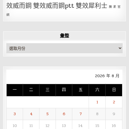
效威而鋼
雙效威而鋼ptt
雙效犀利士
騰 素 官
網
彙整
彙
整
2026 年 8 月
一
二
三
四
五
六
日
1
2
3
4
5
6
7
8
9
10
11
12
13
14
15
16