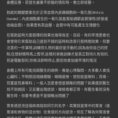
身體反應，若發生嚴重不舒服的情形時，需立即就醫。
勃起的關鍵要素在於正常血管內皮襯細胞和一氧化氮(Nitric
Oxide)；內皮細胞產生的一氧化氮能幫助調節血管彈性(舒張或
收縮血管)，如果患有高血壓，血管中有可能產生生理變化
在幫助延時方面發揮的效果也值得肯定，目前，有的早洩患者也
會使用它來幫助自己達到不錯的延時和改善行房時間效果。但要
注意的一件事時,訓練持久用的最好是手動的,因為由你自己的控
制,在想射精時馬上暫停,這樣的漸進訓練才是真正對持久有效的,
若是電動型的,你無法即時停止,那恐怕會加速早洩的情況
身體上所有可能找錯醫生的病例，像是心悸胸悶，大多數人會找
心臟科；不明原因視線模糊、眼睛疲勞，想到就是眼科；耳鳴、
耳塞是耳鼻喉科；一般人怎麼會想是頸椎的問題？如果遇到醫生
找不到病因，又反覆出現症狀，做檢查都正常，有醫生看到沒有
醫生時，你要考慮是不是頸椎出問題了
胃食道逆流這個疾病就如同它的名字，其實就是胃中的胃液（或
胃液和食物的混合物）往食道的方向逆流。但在了解為何胃液會