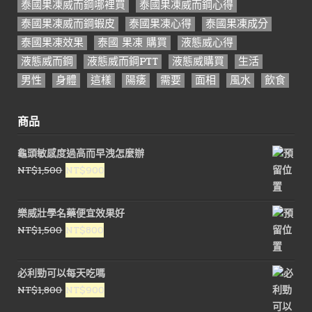
泰國果凍威而鋼哪裡買
泰國果凍威而鋼心得
泰國果凍威而鋼蝦皮
泰國果凍心得
泰國果凍成分
泰國果凍效果
泰國 果凍 購買
液態威心得
液態威而鋼
液態威而鋼PTT
液態威購買
生活
男性
身體
這樣
陽痿
需要
面相
風水
飲食
商品
龜頭敏感度過高而早洩怎麼辦
原
目
NT$
1,500
NT$
900
始
前
價
價
樂威壯學名藥便宜效果好
格：
格：
原
目
NT$
1,500
NT$
800
NT$1,500。
NT$900。
始
前
價
價
必利勁可以每天吃嗎
格：
格：
原
目
NT$
1,800
NT$
900
NT$1,500。
NT$800。
始
前