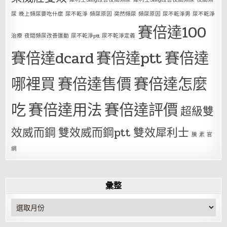
尿 晚上頻尿要吃什麼 尿不乾淨 頻尿原因 突然頻尿 頻尿原因 尿不乾淨男 尿不乾淨
賽倍達100
治療 夜間頻尿改善運動 尿不乾淨ptt 尿不乾淨定義
賽倍達dcard
賽倍達ptt
賽倍達
哪裡買
賽倍達售價
賽倍達怎麼
吃
賽倍達用法
賽倍達評價
超級雙
效威而鋼
雙效威而鋼ptt
雙效犀利士
騰 素 官
網
彙整
彙
整