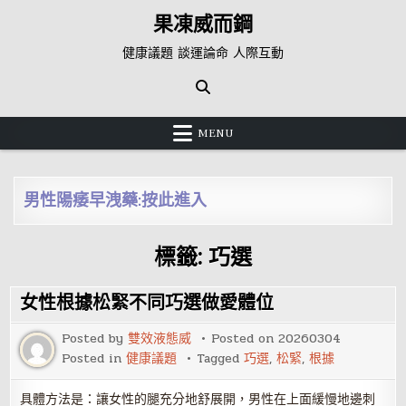
Skip
果凍威而鋼
to
content
健康議題 談運論命 人際互動
MENU
男性陽痿早洩藥:按此進入
標籤:
巧選
女性根據松緊不同巧選做愛體位
Posted by
雙效液態威
Posted on
20260304
Posted in
健康議題
Tagged
巧選
,
松緊
,
根據
具體方法是：讓女性的腿充分地舒展開，男性在上面緩慢地邊刺