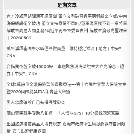
近期文章
官方冷處理胡錦濤死訊傳聞 董立文看破習近平藉假新聞立威/中南
海保鑣護衛全破功 董立文指案情不單純/董軍晚宴找不到一桌將軍
解放軍高層人間蒸發/習近平再祭軍委負責制 解放軍淪最高壓炸藥
｜20260809
萬里溪堰塞湖集水區僅些微雨量 維持穩定溢流 | 地方 | 中央社
CNA
台指期夜盤突破45000點 本週聚焦鴻海法說會大立光除息 | 證
券 | 中央社 CNA
全球1萬餘位金融保險菁英齊聚香港—-第十六屆世界華人保險大會
暨2026國際龍獎IDA年會盛大舉辦
男人怎麼確診自己有攝護腺發炎
岡山警民聯手暖助八旬嬤 「人情味GPS」10分鐘找回返家路
出國旅遊攜帶藥品入境有規定 嘉義市政府衛生局提醒遵守自用限
量 安心出遊健康返國