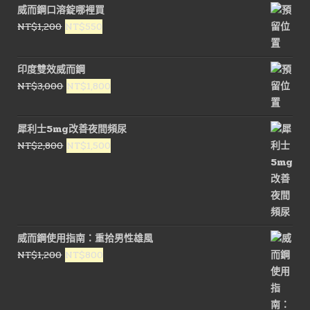
威而鋼口溶錠哪裡買
原
目
NT$
1,200
NT$
550
始
前
價
價
印度雙效威而鋼
格：
格：
原
目
NT$
3,000
NT$
1,800
NT$1,200。
NT$550。
始
前
價
價
犀利士5mg改善夜間頻尿
格：
格：
原
目
NT$
2,800
NT$
1,500
NT$3,000。
NT$1,800。
始
前
價
價
格：
格：
NT$2,800。
NT$1,500。
威而鋼使用指南：重拾男性雄風
原
目
NT$
1,200
NT$
800
始
前
價
價
格：
格：