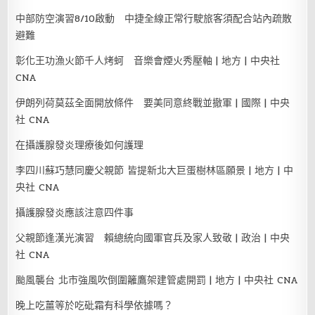
中部防空演習8/10啟動 中捷全線正常行駛旅客須配合站內疏散
避難
彰化王功漁火節千人烤蚵 音樂會煙火秀壓軸 | 地方 | 中央社
CNA
伊朗列荷莫茲全面開放條件 要美同意終戰並撤軍 | 國際 | 中央
社 CNA
在攝護腺發炎理療後如何護理
李四川蘇巧慧同慶父親節 皆提新北大巨蛋樹林區願景 | 地方 | 中
央社 CNA
攝護腺發炎應該注意四件事
父親節逢漢光演習 賴總統向國軍官兵及家人致敬 | 政治 | 中央
社 CNA
颱風襲台 北市強風吹倒圍籬鷹架建管處開罰 | 地方 | 中央社 CNA
晚上吃薑等於吃砒霜有科學依據嗎？