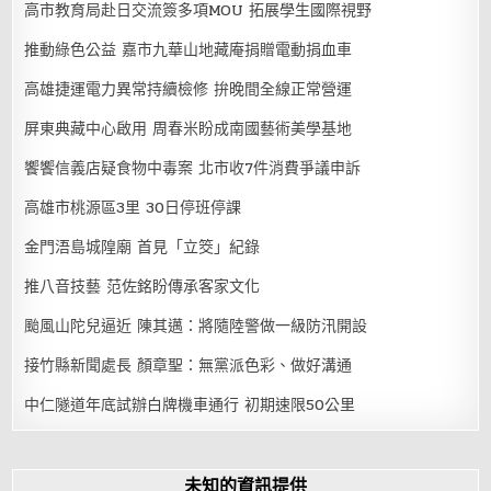
高市教育局赴日交流簽多項MOU 拓展學生國際視野
推動綠色公益 嘉市九華山地藏庵捐贈電動捐血車
高雄捷運電力異常持續檢修 拚晚間全線正常營運
屏東典藏中心啟用 周春米盼成南國藝術美學基地
饗饗信義店疑食物中毒案 北市收7件消費爭議申訴
高雄市桃源區3里 30日停班停課
金門浯島城隍廟 首見「立筊」紀錄
推八音技藝 范佐銘盼傳承客家文化
颱風山陀兒逼近 陳其邁：將隨陸警做一級防汛開設
接竹縣新聞處長 顏章聖：無黨派色彩、做好溝通
中仁隧道年底試辦白牌機車通行 初期速限50公里
未知的資訊提供