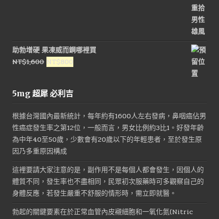
NT$1,200。
NT$800。
助勃增硬 果凍威而鋼哪裡買
原
目
NT$
1,600
NT$
800
始
前
價
價
5mg 超犀 必利吉
格：
格：
NT$1,600。
NT$800。
根據台灣國內最新統計，每年約有1600人左右發病，鼻咽癌佔男
性癌症發生率之第12位，一般而言，男女比例約3比1。好發年齡
為中年40至50歲，少數會有20歲以下的年輕患者，至於發生原
因乃多重原因構成
這裡要請大家注意的是，副作用不是每個人都會發生，因個人的
體質不同，發生率也不盡相同，民眾初次服藥時可多觀察自己的
身體反應，若發生嚴重不舒服的情形時，需立即就醫。
勃起的關鍵要素在於正常血管內皮襯細胞和一氧化氮(Nitric