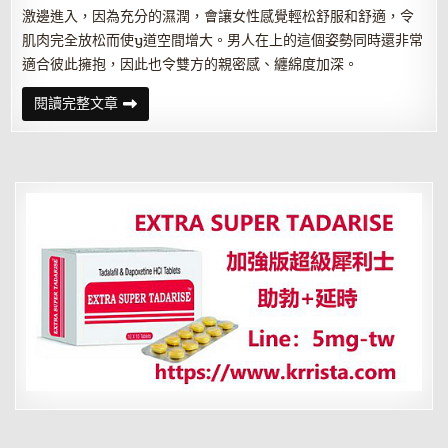
激邊進入，因為充分的濕潤，會讓女性感覺輕松舒服和舒適，令
肌肉完全放松而使y道空間增大。男人在上的這個姿勢同時還非常
適合彼此擁抱，因此也令雙方的親密感、纏綿度加深。
女
閱讀完整文章
性
根
據
松
緊
不
同
巧
選
做
愛
體
位