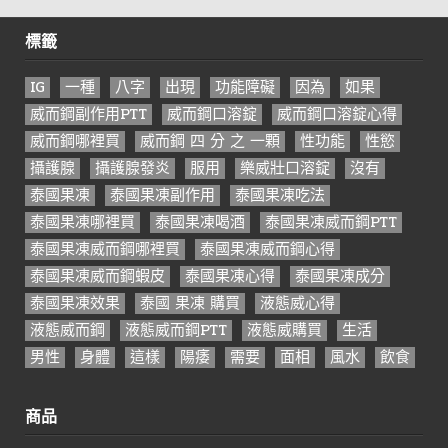
標籤
IG
一種
八字
出現
功能障礙
因為
如果
威而鋼副作用PTT
威而鋼口溶錠
威而鋼口溶錠心得
威而鋼哪裡買
威而鋼 四 分 之 一顆
性功能
性慾
攝護腺
攝護腺發炎
服用
樂威壯口溶錠
沒有
泰國果凍
泰國果凍副作用
泰國果凍吃法
泰國果凍哪裡買
泰國果凍喝酒
泰國果凍威而鋼PTT
泰國果凍威而鋼哪裡買
泰國果凍威而鋼心得
泰國果凍威而鋼蝦皮
泰國果凍心得
泰國果凍成分
泰國果凍效果
泰國 果凍 購買
液態威心得
液態威而鋼
液態威而鋼PTT
液態威購買
生活
男性
身體
這樣
陽痿
需要
面相
風水
飲食
商品