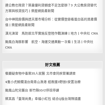
連公教也限貸？築巢優利貸額度不足怎麼辦？3 大公教房貸替代
方案與核貸技巧 | 樂屋網房產新聞
台中神岡房價與透天厝市場分析：從實價登錄看蛋白區的資產價
值 | 樂屋網房產新聞
漢光演習 馬防部北竿實施反登陸作戰演練 | 地方 | 中央社 CNA
颱風白海豚影響 航空、海運交通異動一次看 | 生活 | 中央社
CNA
好文推薦
餐廳疑食物中毒案35人就醫 北市會同疾管署調查
4隻小虎鯨擱淺台南青山漁港 經救援3野放1安置治療
颱風山陀兒襲台 新竹縣10/2停班停課
蔡其昌「臺灣尚勇」幸福小紅包 結合Q版台灣隊插畫