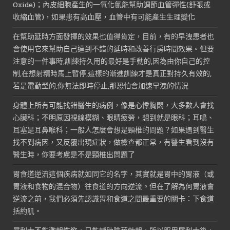
Oxide)；內皮細胞產生的一氧化氮能幫助調節血管彈性(舒張或
收縮血管)，如果患有高血壓，血管中有可能產生生理變化
在幫助延時方面發揮的效果也值得肯定，目前，有的早洩患者也
會使用它來幫助自己達到不錯的延時和改善行房時間效果。但要
注意的一件事時,訓練持久用的最好是手動的,因為由你自己的控
制,在想射精時馬上暫停,這樣的漸進訓練才是真正對持久有效的,
若是電動型的,你無法即時停止,那恐怕會加速早洩的情況
身體上所有可能找錯醫生的病例，像是心悸胸悶，大多數人會找
心臟科；不明原因視線模糊、眼睛疲勞，想到就是眼科；耳鳴、
耳塞是耳鼻喉科；一般人怎麼會想是頸椎的問題？如果遇到醫生
找不到病因，又反覆出現症狀，做檢查都正常，有醫生看到沒有
醫生時，你要考慮是不是頸椎出問題了
胃食道逆流這個疾病就如同它的名字，其實就是胃中的胃液（或
胃液和食物的混合物）往食道的方向逆流。但在了解為何胃液會
逆流之前，我們必須先認識胃和食道之間最重要的關卡：下食道
括約肌。