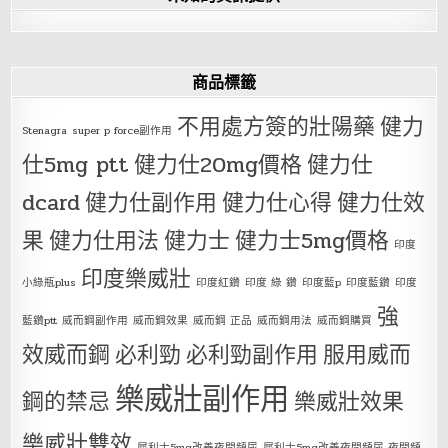
商品標籤
不用處方簽的壯陽藥
健力
Stenagra
super p force副作用
仕5mg ptt
健力仕20mg價格
健力仕
dcard
健力仕副作用
健力仕心得
健力仕效
果
健力仕用法
健力士
健力士5mg價格
印度
印度樂威壯
小綠瓶plus
印度紅鑽
印度 綠 鑽
印度藍p
印度藍鑽
印度
強
藍鑽ptt
威而鋼副作用
威而鋼效果
威而鋼 正品
威而鋼用法
威而鋼購買
效威而鋼
必利勁
必利勁副作用
服用威而
樂威壯副作用
鋼的禁忌
樂威壯效果
樂威壯雙效
犀利士5mg改善夜間頻尿
犀利士5mg改善夜間頻尿 夜間頻