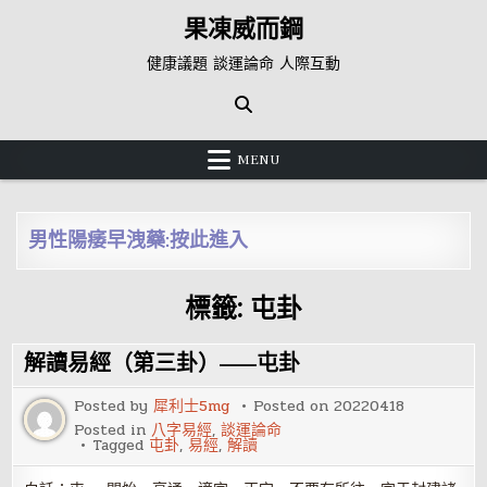
Skip
果凍威而鋼
to
content
健康議題 談運論命 人際互動
MENU
男性陽痿早洩藥:按此進入
標籤:
屯卦
解讀易經（第三卦）——屯卦
Posted by
犀利士5mg
Posted on
20220418
Posted in
八字易經
,
談運論命
Tagged
屯卦
,
易經
,
解讀