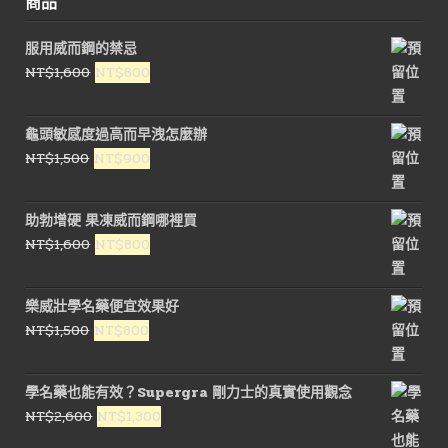
商品
服用威而鋼的禁忌
原
目
NT$
1,600
NT$
800
始
前
價
價
龜頭敏感度過高而早洩怎麼辦
格：
格：
原
目
NT$
1,500
NT$
900
NT$1,600。
NT$800。
始
前
價
價
助勃增硬 果凍威而鋼哪裡買
格：
格：
原
目
NT$
1,600
NT$
800
NT$1,500。
NT$900。
始
前
價
價
樂威壯學名藥便宜效果好
格：
格：
原
目
NT$
1,500
NT$
800
NT$1,600。
NT$800。
始
前
價
價
學名藥也能有效？Supergra 剛力士的真實使用觀念
格：
格：
原
目
NT$
2,600
NT$
1,300
NT$1,500。
NT$800。
始
前