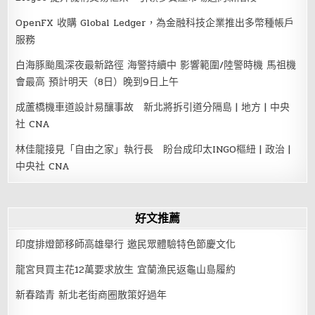
OpenFX 收購 Global Ledger，為金融科技企業推出多幣種帳戶
服務
白海豚颱風深夜最新路徑 海警持續中 影響範圍/陸警時機 馬祖機
會最高 預計明天（8日）晚到9日上午
成蘆橋機車道設計易釀事故 新北將拆引道分隔島 | 地方 | 中央
社 CNA
林佳龍接見「自由之家」執行長 盼台成印太INGO樞紐 | 政治 |
中央社 CNA
好文推薦
印度排燈節移師高雄舉行 邀民眾體驗特色節慶文化
龍宮貝買主花12萬要求放生 宜蘭漁民返龜山島履約
新春踏青 新北老街商圈散策好過年