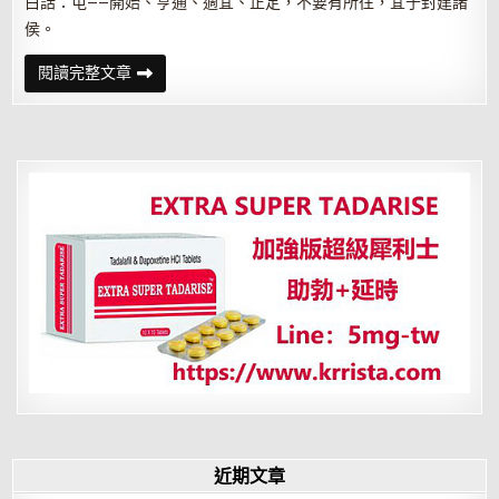
白話：屯——開始、亨通、適宜、正定，不要有所往，宜于封建諸
侯。
解
閱讀完整文章
讀
易
經
（第
三
卦）
——
屯
卦
近期文章