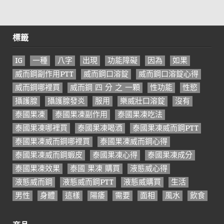
標籤
IG
一種
八字
出現
功能障礙
因為
如果
威而鋼副作用PTT
威而鋼口溶錠
威而鋼口溶錠心得
威而鋼哪裡買
威而鋼 四 分 之 一顆
性功能
性慾
攝護腺
攝護腺發炎
服用
樂威壯口溶錠
沒有
泰國果凍
泰國果凍副作用
泰國果凍吃法
泰國果凍哪裡買
泰國果凍喝酒
泰國果凍威而鋼PTT
泰國果凍威而鋼哪裡買
泰國果凍威而鋼心得
泰國果凍威而鋼蝦皮
泰國果凍心得
泰國果凍成分
泰國果凍效果
泰國 果凍 購買
液態威心得
液態威而鋼
液態威而鋼PTT
液態威購買
生活
男性
身體
這樣
陽痿
需要
面相
風水
飲食