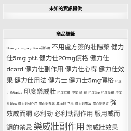
未知的資訊提供
商品標籤
不用處方簽的壯陽藥
健力
Stenagra
super p force副作用
仕5mg ptt
健力仕20mg價格
健力仕
dcard
健力仕副作用
健力仕心得
健力仕效
果
健力仕用法
健力士
健力士5mg價格
印度
印度樂威壯
小綠瓶plus
印度紅鑽
印度 綠 鑽
印度藍p
印度藍鑽
印度
強
藍鑽ptt
威而鋼副作用
威而鋼效果
威而鋼 正品
威而鋼用法
威而鋼購買
效威而鋼
必利勁
必利勁副作用
服用威而
樂威壯副作用
鋼的禁忌
樂威壯效果