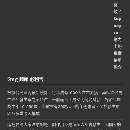
價
價
格：
格：
NT$2,600。
NT$1,300。
5mg 超犀 必利吉
根據台灣國內最新統計，每年約有1600人左右發病，鼻咽癌佔男
性癌症發生率之第12位，一般而言，男女比例約3比1。好發年齡
為中年40至50歲，少數會有20歲以下的年輕患者，至於發生原
因乃多重原因構成
這裡要請大家注意的是，副作用不是每個人都會發生，因個人的