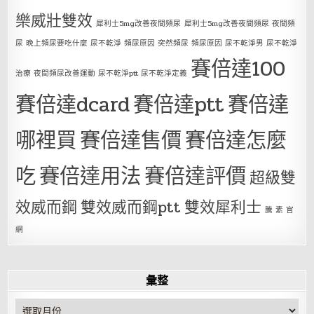
樂威壯雙效
犀利士5mg改善夜間頻尿
犀利士5mg改善夜間頻尿 夜間頻
尿 晚上頻尿要吃什麼 尿不乾淨 頻尿原因 突然頻尿 頻尿原因 尿不乾淨男 尿不乾淨
賽倍達100
治療 夜間頻尿改善運動 尿不乾淨ptt 尿不乾淨定義
賽倍達dcard
賽倍達ptt
賽倍達
哪裡買
賽倍達售價
賽倍達怎麼
吃
賽倍達用法
賽倍達評價
超級雙
效威而鋼
雙效威而鋼ptt
雙效犀利士
騰 素 官
網
彙整
彙