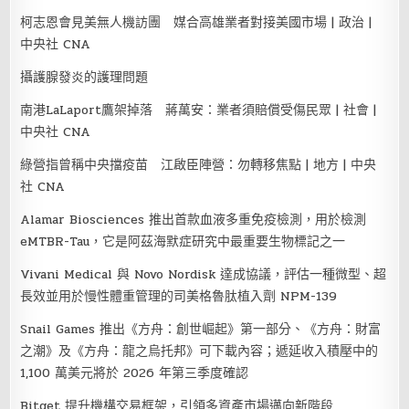
柯志恩會見美無人機訪團 媒合高雄業者對接美國市場 | 政治 |
中央社 CNA
攝護腺發炎的護理問題
南港LaLaport鷹架掉落 蔣萬安：業者須賠償受傷民眾 | 社會 |
中央社 CNA
綠營指曾稱中央擋疫苗 江啟臣陣營：勿轉移焦點 | 地方 | 中央
社 CNA
Alamar Biosciences 推出首款血液多重免疫檢測，用於檢測
eMTBR-Tau，它是阿茲海默症研究中最重要生物標記之一
Vivani Medical 與 Novo Nordisk 達成協議，評估一種微型、超
長效並用於慢性體重管理的司美格魯肽植入劑 NPM-139
Snail Games 推出《方舟：創世崛起》第一部分、《方舟：財富
之潮》及《方舟：龍之烏托邦》可下載內容；遞延收入積壓中的
1,100 萬美元將於 2026 年第三季度確認
Bitget 提升機構交易框架，引領多資產市場邁向新階段