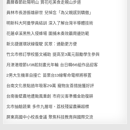
農曆春節赴陽明山 賞花吃美食走親山步道
員林市長游振雄辭世 兒悼念「為父親感到驕傲」
明新科大阿曼學員結訓 深入了解台灣半導體技術
花蓮卓溪黑熊入侵蜂場 圍捕未奏效籲周邊防範
新北捷運環狀線復駛 民眾：通勤更方便
竹北市修訂學校藝文補助 提高至3萬元鼓勵學生參與
月津港燈節1/18起刻畫光年輪 台日韓66組作品迎客
2男大生機車自撞亡 苗栗台13線奪命電桿將移置
台南文化景點過年吸客29萬 寵物友善措施獲好評
台南後壁農地遭颱風重創 市府災害準備金助復耕
北市抽驗蔬果 多件九層塔、荔枝殘留農藥超標
屏東高國中小校長會議 聚焦科技教育與國際交流