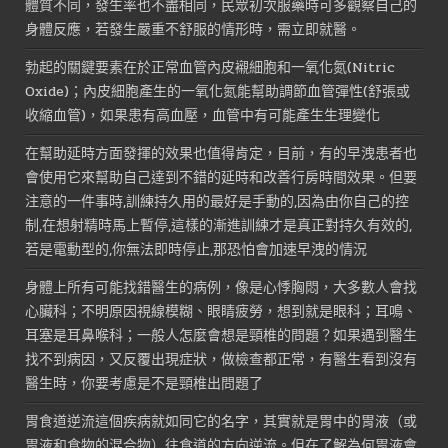
體質不同，發生率也不盡相同，民眾初次服藥時可多觀察自己的
身體反應，若發生嚴重不舒服的情形時，需立即就醫。
勃起的關鍵要素在於正常血管內皮襯細胞和一氧化氮(Nitric
Oxide)；內皮細胞產生的一氧化氮能幫助調節血管彈性(舒張或
收縮血管)，如果患有高血壓，血管中有可能產生生理變化
在幫助延時方面發揮的效果也值得肯定，目前，有的早洩患者也
會使用它來幫助自己達到不錯的延時和改善行房時間效果。但要
注意的一件事時,訓練持久用的最好是手動的,因為由你自己的控
制,在想射精時馬上暫停,這樣的漸進訓練才是真正對持久有效的,
若是電動型的,你無法即時停止,那恐怕會加速早洩的情況
身體上所有可能找錯醫生的病例，像是心悸胸悶，大多數人會找
心臟科；不明原因視線模糊、眼睛疲勞，想到就是眼科；耳鳴、
耳塞是耳鼻喉科；一般人怎麼會想是頸椎的問題？如果遇到醫生
找不到病因，又反覆出現症狀，做檢查都正常，有醫生看到沒有
醫生時，你要考慮是不是頸椎出問題了
胃食道逆流這個疾病就如同它的名字，其實就是胃中的胃液（或
胃液和食物的混合物）往食道的方向逆流。但在了解為何胃液會