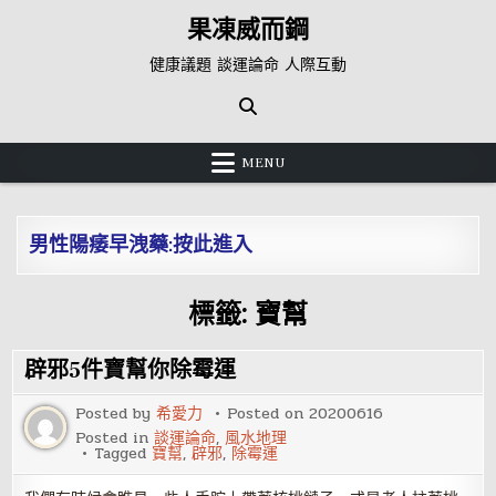
Skip
果凍威而鋼
to
content
健康議題 談運論命 人際互動
MENU
男性陽痿早洩藥:按此進入
標籤:
寶幫
辟邪5件寶幫你除霉運
Posted by
希愛力
Posted on
20200616
Posted in
談運論命
,
風水地理
Tagged
寶幫
,
辟邪
,
除霉運