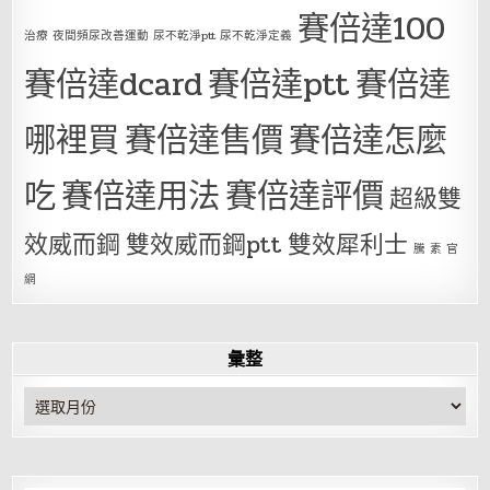
賽倍達100
治療 夜間頻尿改善運動 尿不乾淨ptt 尿不乾淨定義
賽倍達dcard
賽倍達ptt
賽倍達
哪裡買
賽倍達售價
賽倍達怎麼
吃
賽倍達用法
賽倍達評價
超級雙
效威而鋼
雙效威而鋼ptt
雙效犀利士
騰 素 官
網
彙整
彙
整