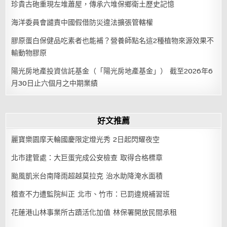
珍貴古砲重現左堆蕭屋，傳承六堆保鄉衛土歷史記憶
海洋委員會譴責中國假借防災違法擴張管轄權
膠原蛋白保健品吃素者也能補？營養師點名這2種植物來源效果不
輸動物膠原
陽光房地產投資信託基金（「陽光房地產基金」） 截至2026年6
月30日止六個月之中期業績
好文推薦
麗寶樂園摩天輪國慶限定燈光秀 2日起閃耀夜空
北市建管處：大巨蛋完成公安檢查 取得合格標章
颱風凱米台南降雨超越莫拉克 治水助降淹水面積
稽查不力遭監院糾正 北市、竹市：已罰違規補習班
花蓮港山林事業所古蹟活化加值 林保署開放民間承租