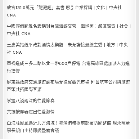
故宮131.6萬元「龍藏經」套書 吸引企業採購 | 文化 | 中央社
CNA
中國假借颱風名義稱對台灣海峽交管 海巡署：嚴厲譴責 | 社會 |
中央社 CNA
王惠美指魏平政對選情太樂觀 未允諾接競總主委 | 地方 | 中央
社 CNA
車禍造成三多二路以北一帶600戶停電 台電高雄區處加派人力進
行搶修
屏東縣政府交通旅遊處布局菲律賓觀光市場 拜會航空公司與旅遊
巨頭共拓國際客源
掌握八淺兩深的性愛節奏
共振按摩器震出性愛激情
白海豚颱風逼近北方海域！臺灣港務提前部署防颱整備 周永暉董
事長親自主持應變整備會議