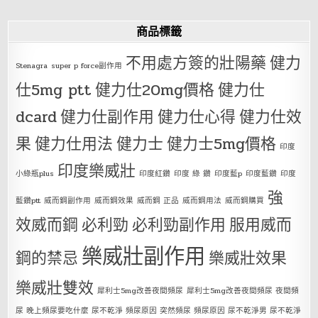
商品標籤
不用處方簽的壯陽藥
健力
Stenagra
super p force副作用
仕5mg ptt
健力仕20mg價格
健力仕
dcard
健力仕副作用
健力仕心得
健力仕效
果
健力仕用法
健力士
健力士5mg價格
印度
印度樂威壯
小綠瓶plus
印度紅鑽
印度 綠 鑽
印度藍p
印度藍鑽
印度
強
藍鑽ptt
威而鋼副作用
威而鋼效果
威而鋼 正品
威而鋼用法
威而鋼購買
效威而鋼
必利勁
必利勁副作用
服用威而
樂威壯副作用
鋼的禁忌
樂威壯效果
樂威壯雙效
犀利士5mg改善夜間頻尿
犀利士5mg改善夜間頻尿 夜間頻
尿 晚上頻尿要吃什麼 尿不乾淨 頻尿原因 突然頻尿 頻尿原因 尿不乾淨男 尿不乾淨