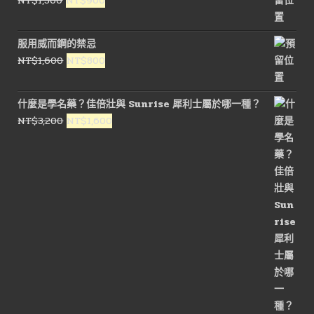
NT$
1,500
NT$
900
始
前
價
價
服用威而鋼的禁忌
格：
格：
原
目
NT$
1,600
NT$
800
NT$1,500。
NT$900。
始
前
價
價
什麼是學名藥？佳倍壯與 Sunrise 犀利士屬於哪一種？
格：
格：
原
目
NT$
3,200
NT$
1,600
NT$1,600。
NT$800。
始
前
價
價
格：
格：
NT$3,200。
NT$1,600。