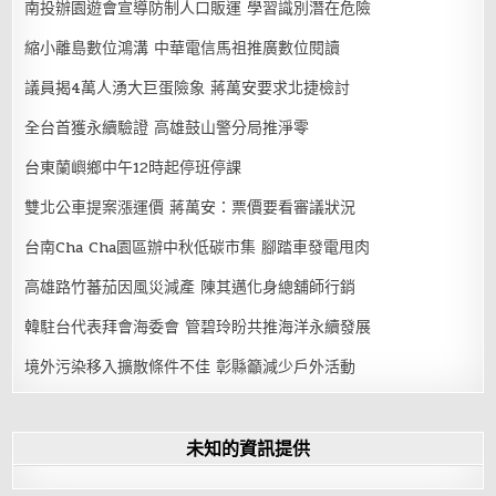
南投辦園遊會宣導防制人口販運 學習識別潛在危險
縮小離島數位鴻溝 中華電信馬祖推廣數位閱讀
議員揭4萬人湧大巨蛋險象 蔣萬安要求北捷檢討
全台首獲永續驗證 高雄鼓山警分局推淨零
台東蘭嶼鄉中午12時起停班停課
雙北公車提案漲運價 蔣萬安：票價要看審議狀況
台南Cha Cha園區辦中秋低碳市集 腳踏車發電甩肉
高雄路竹蕃茄因風災減產 陳其邁化身總舖師行銷
韓駐台代表拜會海委會 管碧玲盼共推海洋永續發展
境外污染移入擴散條件不佳 彰縣籲減少戶外活動
未知的資訊提供