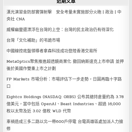
近期文章
漢光演習金防部實彈射擊 安全考量未實施部分火砲 | 政治 | 中
央社 CNA
威權幽靈還漂浮在台灣的上空：台灣的民主政治仍有待深化
台灣「文化補助」的弔詭市場
中國線控底盤領導者拿森科技成功登陸香港交易所
MetaOptics聚焦推進超透鏡商業化 撤回納斯達克上市申請 並押
後於美國作雙重上市之計劃
FP Markets 市場分析：市場評估下一步走勢，日圓再臨十字路
口
Eightco Holdings (NASDAQ: ORBS) 公布其總持倉量約為 3.78
億美元，當中包括 OpenAI、Beast Industries、超過 16,000
枚以太幣及近 3.02 億枚 WLD 代幣
車禍造成三多二路以北一帶600戶停電 台電高雄區處加派人力搶
修