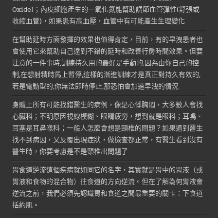
Oxide)；內皮細胞產生的一氧化氮能幫助調節血管彈性(舒張或
收縮血管)，如果患有高血壓，血管中有可能產生生理變化
在幫助延時方面發揮的效果也值得肯定，目前，有的早洩患者也
會使用它來幫助自己達到不錯的延時和改善行房時間效果。但要
注意的一件事時,訓練持久用的最好是手動的,因為由你自己的控
制,在想射精時馬上暫停,這樣的漸進訓練才是真正對持久有效的,
若是電動型的,你無法即時停止,那恐怕會加速早洩的情況
身體上所有可能找錯醫生的病例，像是心悸胸悶，大多數人會找
心臟科；不明原因視線模糊、眼睛疲勞，想到就是眼科；耳鳴、
耳塞是耳鼻喉科；一般人怎麼會想是頸椎的問題？如果遇到醫生
找不到病因，又反覆出現症狀，做檢查都正常，有醫生看到沒有
醫生時，你要考慮是不是頸椎出問題了
胃食道逆流這個疾病就如同它的名字，其實就是胃中的胃液（或
胃液和食物的混合物）往食道的方向逆流。但在了解為何胃液會
逆流之前，我們必須先認識胃和食道之間最重要的關卡：下食道
括約肌。