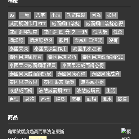
標籤
IG
一種
八字
出現
功能障礙
因為
如果
威而鋼副作用PTT
威而鋼口溶錠
威而鋼口溶錠心得
威而鋼哪裡買
威而鋼 四 分 之 一顆
性功能
性慾
攝護腺
攝護腺發炎
服用
樂威壯口溶錠
沒有
泰國果凍
泰國果凍副作用
泰國果凍吃法
泰國果凍哪裡買
泰國果凍喝酒
泰國果凍威而鋼PTT
泰國果凍威而鋼哪裡買
泰國果凍威而鋼心得
泰國果凍威而鋼蝦皮
泰國果凍心得
泰國果凍成分
泰國果凍效果
泰國 果凍 購買
液態威心得
液態威而鋼
液態威而鋼PTT
液態威購買
生活
男性
身體
這樣
陽痿
需要
面相
風水
飲食
商品
龜頭敏感度過高而早洩怎麼辦
原
目