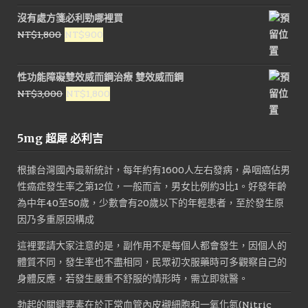
沒有處方箋必利勁哪裡買
原
目
NT$
1,800
NT$
900
始
前
價
價
性功能障礙雙效威而鋼治療 雙效威而鋼
格：
格：
原
目
NT$
3,000
NT$
1,800
NT$1,800。
NT$900。
始
前
價
價
5mg 超犀 必利吉
格：
格：
NT$3,000。
NT$1,800。
根據台灣國內最新統計，每年約有1600人左右發病，鼻咽癌佔男
性癌症發生率之第12位，一般而言，男女比例約3比1。好發年齡
為中年40至50歲，少數會有20歲以下的年輕患者，至於發生原
因乃多重原因構成
這裡要請大家注意的是，副作用不是每個人都會發生，因個人的
體質不同，發生率也不盡相同，民眾初次服藥時可多觀察自己的
身體反應，若發生嚴重不舒服的情形時，需立即就醫。
勃起的關鍵要素在於正常血管內皮襯細胞和一氧化氮(Nitric