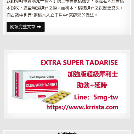
我們有時候會瞧見一些人手腕上帶著核桃鏈子，或是老人拄著桃
木拐杖，這些均是辟邪之物，而桃木、桃枝辟邪之說歷史悠久，
而古籍中也有“刻桃木人立于戶中”來辟邪的做法。
辟
閱讀完整文章
邪
5
件
寶
幫
你
除
霉
運