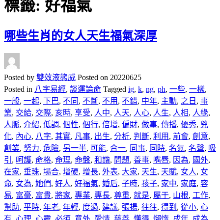
標籤:
好福氣
哪些生肖的女人天生福氣深厚
Posted by
雙效液態威
Posted on
20220625
Posted in
八字易經
,
談運論命
Tagged
ig
,
k
,
ng
,
ph
,
一些
,
一樣
,
一般
,
一起
,
下巴
,
不同
,
不斷
,
不用
,
不錯
,
中年
,
主動
,
之日
,
事
業
,
交給
,
交際
,
亥時
,
享受
,
人中
,
人天
,
人心
,
人生
,
人相
,
人緣
,
人脈
,
介紹
,
低調
,
個性
,
個行
,
倍增
,
偏財
,
做事
,
傳播
,
優秀
,
兇
化
,
內心
,
八字
,
其實
,
凡事
,
出生
,
分析
,
判斷
,
利用
,
前會
,
創意
,
創業
,
努力
,
危險
,
另一半
,
可能
,
合一
,
同事
,
同時
,
名氣
,
名聲
,
吸
引
,
呵護
,
命格
,
命理
,
命盤
,
和諧
,
問題
,
善事
,
嘴唇
,
因為
,
國外
,
在家
,
垂珠
,
場合
,
增硬
,
增長
,
外表
,
大家
,
天生
,
天賦
,
女人
,
女
命
,
女為
,
她們
,
好人
,
好福氣
,
婚后
,
子時
,
孩子
,
家中
,
家庭
,
容
易
,
富豪
,
富貴
,
將家
,
專業
,
專長
,
尊重
,
就是
,
屬于
,
山根
,
工作
,
幫助
,
平時
,
年老
,
年輕
,
度過
,
建議
,
張揚
,
往往
,
得到
,
從小
,
心
有
,
心理
,
心靈
,
必須
,
意外
,
愛情
,
慈善
,
懂得
,
懶惰
,
成年
,
成為
,