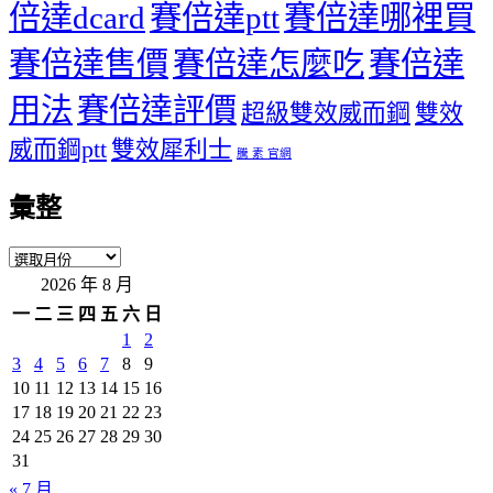
倍達dcard
賽倍達ptt
賽倍達哪裡買
賽倍達售價
賽倍達怎麼吃
賽倍達
用法
賽倍達評價
超級雙效威而鋼
雙效
威而鋼ptt
雙效犀利士
騰 素 官網
彙整
彙
2026 年 8 月
整
一
二
三
四
五
六
日
1
2
3
4
5
6
7
8
9
10
11
12
13
14
15
16
17
18
19
20
21
22
23
24
25
26
27
28
29
30
31
« 7 月