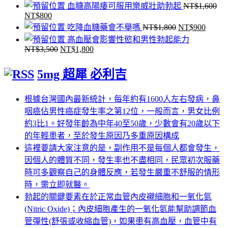
血糖高陽痿可服用樂威壯助勃起
NT$
1,600
始
前
格：
格：
NT$
800
原
目
價
價
NT$2,800。
NT$1,500。
原
目
吃降血糖藥會不舉嗎
NT$
1,800
NT$
900
始
前
格：
格：
始
前
高血壓會影響性慾和男性勃起能力
價
價
NT$1,600。
NT$800。
NT$
3,500
NT$
1,800
原
目
價
價
格：
格：
始
前
格：
格：
NT$1,600。
NT$800。
5mg 超犀 必利吉
價
價
NT$1,800。
NT$9
格：
格：
根據台灣國內最新統計，每年約有1600人左右發病，鼻
NT$3,500。
NT$1,800。
咽癌佔男性癌症發生率之第12位，一般而言，男女比例
約3比1。好發年齡為中年40至50歲，少數會有20歲以下
的年輕患者，至於發生原因乃多重原因構成
這裡要請大家注意的是，副作用不是每個人都會發生，
因個人的體質不同，發生率也不盡相同，民眾初次服藥
時可多觀察自己的身體反應，若發生嚴重不舒服的情形
時，需立即就醫。
勃起的關鍵要素在於正常血管內皮襯細胞和一氧化氮
(Nitric Oxide)；內皮細胞產生的一氧化氮能幫助調節血
管彈性(舒張或收縮血管)，如果患有高血壓，血管中有