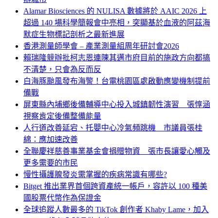
Alamar Biosciences 的 NULISA 數據將於 AAIC 2026 上
超過 140 場科學簡報會中亮相，突顯基於血液的阿茲海
默症生物標記剖析之最新進展
香港測量師學會 – 產業測量組周年研討會2026
賴瑞隆競辦批柯志恩連陳其邁市府目前的施政方向都搞
不清楚，只會為反而反
白海豚颱風發布海警！台電桃園區處啟動應變機制提前
備戰
屏東縣內埔鄉後備輔導中心投入城鎮韌性演習 張惇涵
視察肯定後備整備能量
人行道改善延宕、托嬰中心冷氣頻跳機 市議員張桂
綿：應加速改善
全聯慶祥慈善事業基金會捐贈物資 張市長讓愛心觸及
更多需要的市民
慢性攝護腺發炎需掌握的疾病常識有哪些?
Bitget 推出業界首個跨資產統一帳戶，容許以 100 種美
國股票代幣作為保證金
全球追蹤人數最多的 TikTok 創作者 Khaby Lame，加入