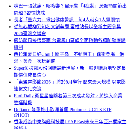
嘴巴一張就痛、喀喀響？醫示警「4症狀」恐顳顎關節出
問題 3習慣快戒
長者「量六力」揪出健康警訊！每4人就有1人需關懷
從無心插柳到知名文創萌寵 蜜柑站長以全新主題參與
2026臺灣文博會
嚴防颱風挾帶豪雨 台電鳳山區處全面啟動各項防颱應變
機制
西拉雅夏日好Chill！關子嶺「不動明王」踩街登場 泡
湯、美食一次玩到飽
SuperX 披露股份回購最新進展，新一輪迴購落地堅定長
期價值成長信心
「東盟電影節2026 」將於8月舉行 歷來最大規模 以電影
連繫文化交流
EarthDaily 衛星星座隨着第三次成功發射，將進入商業
營運階段
Defiance 隆重推出歐洲首個 Photonics UCITS ETF
(PHOT)
香港成為中東旗艦科技展LEAP East未來三年亞洲獨家主
辦城市