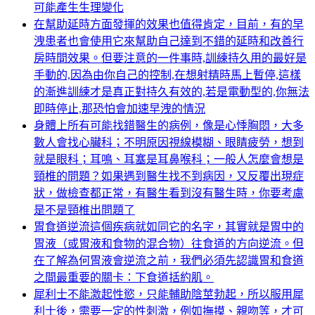
可能產生生理變化
在幫助延時方面發揮的效果也值得肯定，目前，有的早
洩患者也會使用它來幫助自己達到不錯的延時和改善行
房時間效果。但要注意的一件事時,訓練持久用的最好是
手動的,因為由你自己的控制,在想射精時馬上暫停,這樣
的漸進訓練才是真正對持久有效的,若是電動型的,你無法
即時停止,那恐怕會加速早洩的情況
身體上所有可能找錯醫生的病例，像是心悸胸悶，大多
數人會找心臟科；不明原因視線模糊、眼睛疲勞，想到
就是眼科；耳鳴、耳塞是耳鼻喉科；一般人怎麼會想是
頸椎的問題？如果遇到醫生找不到病因，又反覆出現症
狀，做檢查都正常，有醫生看到沒有醫生時，你要考慮
是不是頸椎出問題了
胃食道逆流這個疾病就如同它的名字，其實就是胃中的
胃液（或胃液和食物的混合物）往食道的方向逆流。但
在了解為何胃液會逆流之前，我們必須先認識胃和食道
之間最重要的關卡：下食道括約肌。
犀利士不能激起性慾，只能輔助陰莖勃起，所以服用犀
利士後，需要一定的性刺激，例如撫摸、親吻等，才可