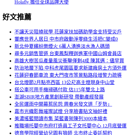
Holafly 擔任全球品牌大使
好文推薦
不讓天災阻撓就學 花蓮家扶加碼助學金支持受災戶
響應世界人居日 中市府啟動淨零綠生活把C變成0
新北仲夏繽紛樂煙火 6萬人湧進淡水漁人碼頭
尋多元銷售管道 台東鳳梨釋迦進軍中國山姆會員店
高雄大樹苦瓜產量風災衝擊僅剩4成 陳其邁：儘早買
防治地層下陷 中科虎尾園區要求新建廠房土方須外運
花蓮迎春節車流 東大門夜市等景點路段增警力疏導
台北燈節2月點亮西區 13公尺高主燈現身中山堂
搭公車可用手機掃碼付款 估115年雙北上路
澎湖SBIR地方產業創新研發 帶動產經發展
全民運雨中開幕惹民怨 周春米發文道「歹勢」
嘉市光織影舞璀璨試燈 分享臉書貼文抽好禮
美濃搖籃閱讀市集 菜籃書架陳列3000本繪本
推職場托嬰中市府打造員工子女托嬰中心 12月底營運
德育學院經營幼兒園有狼師 北市終止委託契約