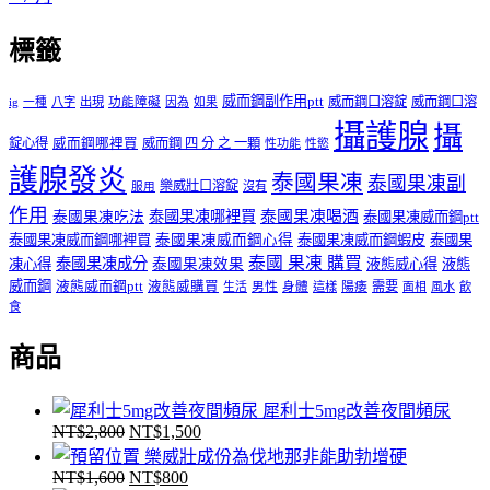
標籤
威而鋼副作用ptt
威而鋼口溶錠
威而鋼口溶
ig
一種
八字
出現
功能障礙
因為
如果
攝護腺
攝
錠心得
威而鋼哪裡買
威而鋼 四 分 之 一顆
性功能
性慾
護腺發炎
泰國果凍
泰國果凍副
樂威壯口溶錠
沒有
服用
作用
泰國果凍哪裡買
泰國果凍喝酒
泰國果凍吃法
泰國果凍威而鋼ptt
泰國果凍威而鋼哪裡買
泰國果凍威而鋼心得
泰國果凍威而鋼蝦皮
泰國果
泰國 果凍 購買
泰國果凍成分
凍心得
泰國果凍效果
液態威心得
液態
威而鋼
液態威而鋼ptt
液態威購買
男性
陽痿
需要
生活
身體
這樣
面相
風水
飲
食
商品
犀利士5mg改善夜間頻尿
NT$
2,800
NT$
1,500
原
目
樂威壯成份為伐地那非能助勃增硬
始
前
NT$
1,600
NT$
800
原
目
價
價