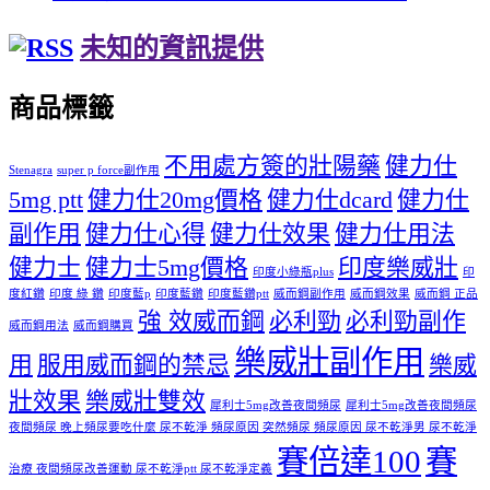
未知的資訊提供
商品標籤
不用處方簽的壯陽藥
健力仕
Stenagra
super p force副作用
5mg ptt
健力仕20mg價格
健力仕dcard
健力仕
副作用
健力仕心得
健力仕效果
健力仕用法
健力士
健力士5mg價格
印度樂威壯
印度小綠瓶plus
印
度紅鑽
印度 綠 鑽
印度藍p
印度藍鑽
印度藍鑽ptt
威而鋼副作用
威而鋼效果
威而鋼 正品
強 效威而鋼
必利勁
必利勁副作
威而鋼用法
威而鋼購買
樂威壯副作用
用
服用威而鋼的禁忌
樂威
壯效果
樂威壯雙效
犀利士5mg改善夜間頻尿
犀利士5mg改善夜間頻尿
夜間頻尿 晚上頻尿要吃什麼 尿不乾淨 頻尿原因 突然頻尿 頻尿原因 尿不乾淨男 尿不乾淨
賽倍達100
賽
治療 夜間頻尿改善運動 尿不乾淨ptt 尿不乾淨定義