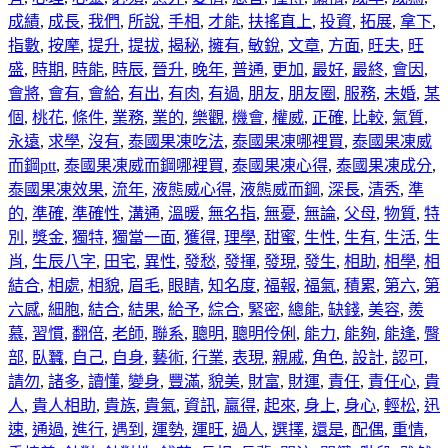
成績
,
成長
,
我們
,
所說
,
手相
,
才能
,
扶搖直上
,
投資
,
拓展
,
拿下
,
指數
,
按摩
,
提升
,
提拔
,
揭秘
,
擁有
,
敏銳
,
文章
,
方面
,
旺夫
,
旺
盛
,
時期
,
時能
,
時辰
,
晉升
,
晚年
,
普通
,
更加
,
最好
,
最終
,
會因
,
會將
,
會有
,
會給
,
有出
,
有肉
,
有過
,
朋友
,
朋友圈
,
服務
,
未婚
,
某
個
,
桃花
,
條件
,
業務
,
業的
,
樂觀
,
機會
,
權威
,
正確
,
比較
,
氣質
,
永遠
,
求學
,
沒有
,
泰國果凍吃法
,
泰國果凍哪裡買
,
泰國果凍威
而鋼ptt
,
泰國果凍威而鋼哪裡買
,
泰國果凍心得
,
泰國果凍成分
,
泰國果凍效果
,
流年
,
液態威心得
,
液態威而鋼
,
深長
,
清秀
,
準
的
,
準確
,
準確性
,
溝通
,
溫暖
,
無名指
,
無憂
,
無論
,
父母
,
物質
,
特
別
,
獎金
,
獨特
,
獨當一面
,
獲得
,
理學
,
甜蜜
,
生性
,
生有
,
生活
,
生
肖
,
生辰八字
,
田宅
,
異性
,
發愁
,
發揮
,
發現
,
發生
,
相助
,
相學
,
相
結合
,
相處
,
相貌
,
眉毛
,
眼睛
,
知名度
,
福報
,
福氣
,
積累
,
第六
,
第
六感
,
細胞
,
結合
,
結果
,
給予
,
綜合
,
緊密
,
總能
,
缺錢
,
美容
,
羨
慕
,
習慣
,
翻倍
,
老師
,
聯系
,
聰明
,
聰明伶俐
,
能力
,
能夠
,
能逢
,
臀
部
,
臥蠶
,
自己
,
自身
,
藝術
,
行業
,
表現
,
親戚
,
角色
,
設計
,
認可
,
請勿
,
諸多
,
讀懂
,
變身
,
豐滿
,
貌美
,
財富
,
財運
,
責任
,
責任心
,
貴
人
,
貴人相助
,
貴族
,
貴氣
,
資訊
,
贏得
,
起來
,
身上
,
身心
,
輕松
,
迅
速
,
通過
,
進行
,
遇到
,
運勢
,
運旺
,
過人
,
選擇
,
還是
,
配偶
,
重情
,