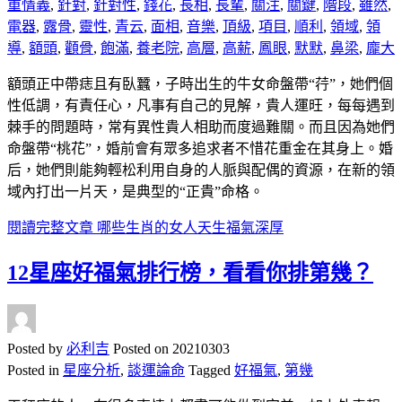
重情義
,
針對
,
針對性
,
錢花
,
長相
,
長輩
,
關注
,
關鍵
,
階段
,
雖然
,
電器
,
露骨
,
靈性
,
青云
,
面相
,
音樂
,
頂級
,
項目
,
順利
,
領域
,
領
導
,
額頭
,
顴骨
,
飽滿
,
養老院
,
高層
,
高薪
,
鳳眼
,
默默
,
鼻梁
,
龐大
額頭正中帶痣且有臥蠶，子時出生的牛女命盤帶“荇”，她們個
性低調，有責任心，凡事有自己的見解，貴人運旺，每每遇到
棘手的問題時，常有異性貴人相助而度過難關。而且因為她們
命盤帶“桃花”，婚前會有眾多追求者不惜花重金在其身上。婚
后，她們則能夠輕松利用自身的人脈與配偶的資源，在新的領
域內打出一片天，是典型的“正貴”命格。
閱讀完整文章
哪些生肖的女人天生福氣深厚
12星座好福氣排行榜，看看你排第幾？
Posted by
必利吉
Posted on
20210303
Posted in
星座分析
,
談運論命
Tagged
好福氣
,
第幾