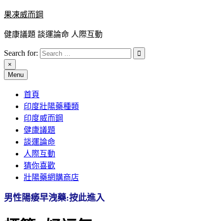
Skip
果凍威而鋼
to
content
健康議題 談運論命 人際互動
Search for:
×
Menu
首頁
印度壯陽藥種類
印度威而鋼
健康議題
談運論命
人際互動
猜你喜歡
壯陽藥網購商店
男性陽痿早洩藥:按此進入