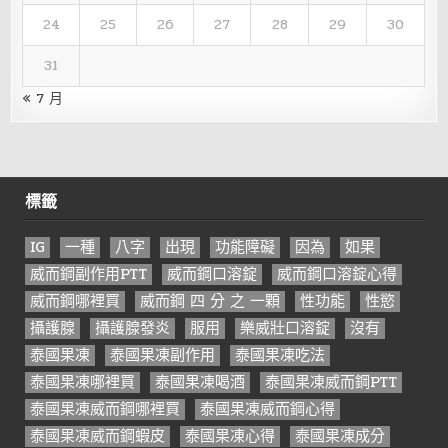
24
25
26
27
28
29
30
31
« 7 月
標籤
IG
一種
八字
出現
功能障礙
因為
如果
威而鋼副作用PTT
威而鋼口溶錠
威而鋼口溶錠心得
威而鋼哪裡買
威而鋼 四 分 之 一顆
性功能
性慾
攝護腺
攝護腺發炎
服用
樂威壯口溶錠
沒有
泰國果凍
泰國果凍副作用
泰國果凍吃法
泰國果凍哪裡買
泰國果凍喝酒
泰國果凍威而鋼PTT
泰國果凍威而鋼哪裡買
泰國果凍威而鋼心得
泰國果凍威而鋼蝦皮
泰國果凍心得
泰國果凍成分