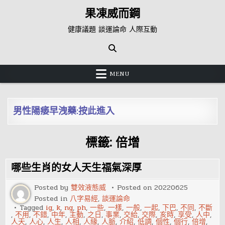
Skip
果凍威而鋼
to
content
健康議題 談運論命 人際互動
MENU
男性陽痿早洩藥:按此進入
標籤:
倍增
哪些生肖的女人天生福氣深厚
Posted by
雙效液態威
Posted on
20220625
Posted in
八字易經
,
談運論命
Tagged
ig
,
k
,
ng
,
ph
,
一些
,
一樣
,
一般
,
一起
,
下巴
,
不同
,
不斷
,
不用
,
不錯
,
中年
,
主動
,
之日
,
事業
,
交給
,
交際
,
亥時
,
享受
,
人中
,
人天
,
人心
,
人生
,
人相
,
人緣
,
人脈
,
介紹
,
低調
,
個性
,
個行
,
倍增
,