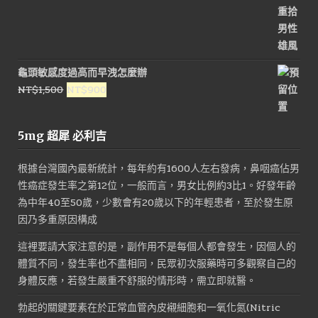
NT$1,200。
NT$800。
龜頭敏感度過高而早洩怎麼辦
原
目
NT$
1,500
NT$
900
始
前
價
價
5mg 超犀 必利吉
格：
格：
NT$1,500。
NT$900。
根據台灣國內最新統計，每年約有1600人左右發病，鼻咽癌佔男
性癌症發生率之第12位，一般而言，男女比例約3比1。好發年齡
為中年40至50歲，少數會有20歲以下的年輕患者，至於發生原
因乃多重原因構成
這裡要請大家注意的是，副作用不是每個人都會發生，因個人的
體質不同，發生率也不盡相同，民眾初次服藥時可多觀察自己的
身體反應，若發生嚴重不舒服的情形時，需立即就醫。
勃起的關鍵要素在於正常血管內皮襯細胞和一氧化氮(Nitric