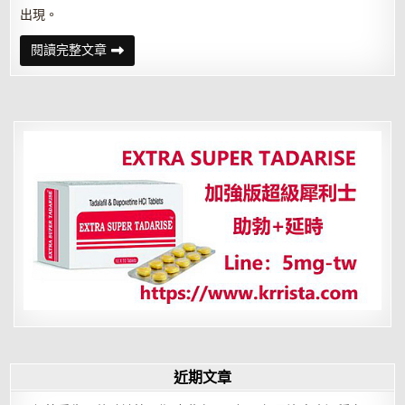
出現。
新
閱讀完整文章
的
體
位
讓
性
愛
的
快
感
倍
增
近期文章