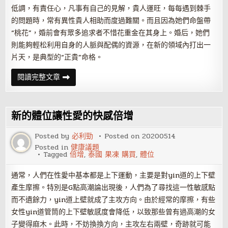
低調，有責任心，凡事有自己的見解，貴人運旺，每每遇到棘手
的問題時，常有異性貴人相助而度過難關。而且因為她們命盤帶
“桃花”，婚前會有眾多追求者不惜花重金在其身上。婚后，她們
則能夠輕松利用自身的人脈與配偶的資源，在新的領域內打出一
片天，是典型的“正貴”命格。
哪
閱讀完整文章
些
生
肖
的
女
新的體位讓性愛的快感倍增
人
天
生
Posted by
必利勁
Posted on
20200514
福
Posted in
健康議題
氣
Tagged
倍增
,
泰國 果凍 購買
,
體位
深
厚
通常，人們在性愛中基本都是上下運動，主要是對yin道的上下壁
產生摩擦。特別是G點高潮論出現後，人們為了尋找這一性敏感點
而不遺餘力，yin道上壁就成了主攻方向。由於經常的摩擦，有些
女性yin道管筒的上下壁敏感度會降低，以致那些曾有過高潮的女
子變得麻木。此時，不妨換換方向，主攻左右兩壁，奇跡就可能