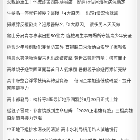
父親節重生！他確診第四期胰臟癌 歷經16個月治療病況穩定
生髮品一停就狂掉髮？醫曝「4大原因」 出現1情況快就醫
攝護腺反覆發炎？泌尿醫點名「5大原因」 很多男人天天做
龜山分局青春專案出動50警力 臨檢易生事端場所守護青少年安全
桃警少年隊創新犯罪預防宣導 首辦脫口秀活動百名學子搶報名
稱農水署活動涂權吉也出席遭反擊 黃世杰競辦再嗆：適可而止
高雄親子遊樂園區開幕首日人氣爆棚 暑假親子旅遊再添新亮點
高市府整合淨零技術與轉型資源 偕同企業加速低碳轉型、提升
國際競爭力
高市都發局：楠梓等5區最新地形圖將於8月20日正式上線
從親子冒險、都會情感到生命思辨 「2026正港雄有戲」三檔高雄
原創節目接力登場
中正地下道排水溝夜間清淤 高市水利局請用路人減速慢行