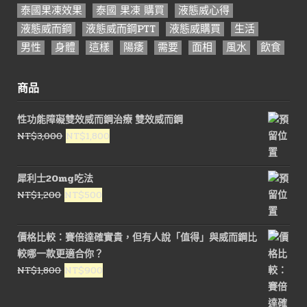
泰國果凍效果
泰國 果凍 購買
液態威心得
液態威而鋼
液態威而鋼PTT
液態威購買
生活
男性
身體
這樣
陽痿
需要
面相
風水
飲食
商品
性功能障礙雙效威而鋼治療 雙效威而鋼
原
目
NT$
3,000
NT$
1,800
始
前
價
價
犀利士20mg吃法
格：
格：
原
目
NT$
1,200
NT$
500
NT$3,000。
NT$1,800。
始
前
價
價
價格比較：賽倍達確實貴，但有人說「值得」與威而鋼比
格：
格：
較哪一款更適合你？
NT$1,200。
NT$500。
原
目
NT$
1,800
NT$
900
始
前
價
價