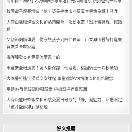
高市衛生局8月父親節篩檢專案送百元超商禮券 快揪爸媽一起來
校園電子煙暴增逾七倍！議員轟南市府反毒宣導淪為紙上談兵
大崗山龍眼蜂蜜文化節熱鬧開幕 活動限定「蜜汁鹽酥雞」掀話
題
父親節閱讀傳愛 從守護孩子到陪伴長輩 市立鳳山醫院打造失
智友善全齡家庭
攝護腺發炎究竟是怎麼患上的
未戴安全帽遭攔！友人掛保證「他沒喝」桃園騎士一吹秒破功
大園警打造沉浸式交安課程 學童體驗VR情境深化用路觀念
平鎮87歲翁疑嫌吵狠殺妻 桃檢聲押追查死因
大崗山龍眼蜂蜜文化節感受夏日最夯的「蜂」潮魅力 活動限定
「蜜汁鹽酥雞」掀話題
好文推薦