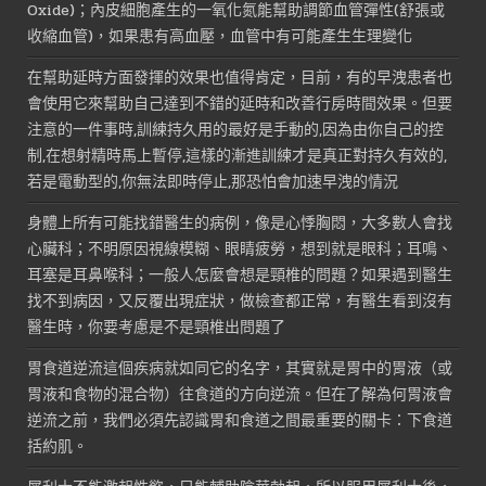
Oxide)；內皮細胞產生的一氧化氮能幫助調節血管彈性(舒張或
收縮血管)，如果患有高血壓，血管中有可能產生生理變化
在幫助延時方面發揮的效果也值得肯定，目前，有的早洩患者也
會使用它來幫助自己達到不錯的延時和改善行房時間效果。但要
注意的一件事時,訓練持久用的最好是手動的,因為由你自己的控
制,在想射精時馬上暫停,這樣的漸進訓練才是真正對持久有效的,
若是電動型的,你無法即時停止,那恐怕會加速早洩的情況
身體上所有可能找錯醫生的病例，像是心悸胸悶，大多數人會找
心臟科；不明原因視線模糊、眼睛疲勞，想到就是眼科；耳鳴、
耳塞是耳鼻喉科；一般人怎麼會想是頸椎的問題？如果遇到醫生
找不到病因，又反覆出現症狀，做檢查都正常，有醫生看到沒有
醫生時，你要考慮是不是頸椎出問題了
胃食道逆流這個疾病就如同它的名字，其實就是胃中的胃液（或
胃液和食物的混合物）往食道的方向逆流。但在了解為何胃液會
逆流之前，我們必須先認識胃和食道之間最重要的關卡：下食道
括約肌。