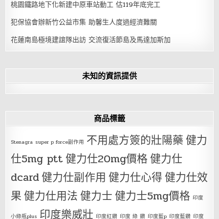
桃園鐵路地下化新建中原車站動工 估119年底完工
犯保協會辦新竹公益市集 助馨生人度過經濟難關
花蓮南島極境建誼隊出訪 交流復活節島及馬達加斯加
未知的資訊提供
商品標籤
不用處方簽的壯陽藥
健力
Stenagra
super p force副作用
仕5mg ptt
健力仕20mg價格
健力仕
dcard
健力仕副作用
健力仕心得
健力仕效
果
健力仕用法
健力士
健力士5mg價格
印度
印度樂威壯
小綠瓶plus
印度紅鑽
印度 綠 鑽
印度藍p
印度藍鑽
印度