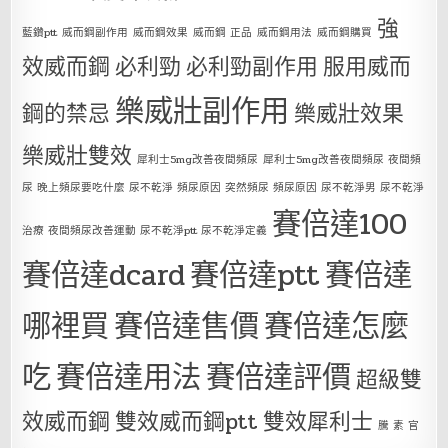
強
藍鑽ptt
威而鋼副作用
威而鋼效果
威而鋼 正品
威而鋼用法
威而鋼購買
效威而鋼
必利勁
必利勁副作用
服用威而
樂威壯副作用
鋼的禁忌
樂威壯效果
樂威壯雙效
犀利士5mg改善夜間頻尿
犀利士5mg改善夜間頻尿 夜間頻
尿 晚上頻尿要吃什麼 尿不乾淨 頻尿原因 突然頻尿 頻尿原因 尿不乾淨男 尿不乾淨
賽倍達100
治療 夜間頻尿改善運動 尿不乾淨ptt 尿不乾淨定義
賽倍達dcard
賽倍達ptt
賽倍達
哪裡買
賽倍達售價
賽倍達怎麼
吃
賽倍達用法
賽倍達評價
超級雙
效威而鋼
雙效威而鋼ptt
雙效犀利士
騰 素 官