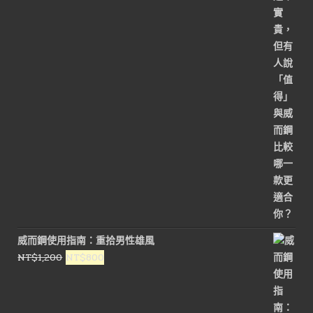
格：
格：
NT$1,800。
NT$900。
威而鋼使用指南：重拾男性雄風
原
目
NT$
1,200
NT$
800
始
前
價
價
格：
格：