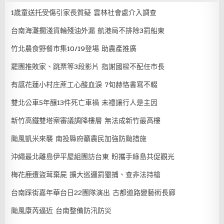
1歲童送托受傷引家長質疑 雲林社會處介入調查
台南海灘擱淺貨輪殘油外漏 航港局不排除3罰船東
竹北農食野餐市集10/19登場 助農產推廣
罷團推敗家、跳票等3段影片 指謝國樑不配任市長
有感花蓮小村庄蔗工心酸血淚 7旬赫恪書寫不輟
雙北公車5年釀13件死亡車禍 未禮讓行人是主因
新竹高鐵雙塔案審議調降樓層 無法成新竹最高樓
颱風凱米來襲 南投縣府籲農民加強防颱措施
沖繩最北離島伊平屋組團訪台東 盼攜手綠島共促觀光
梅花鹿遭盜茸棄屍 擴大巡邏罰獵捕、查非法持槍
台南踩街嘉年華台日22團隊演出 古都道路變藝術長廊
颱風康芮逼近 台南整備防汛防災