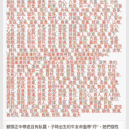
偏財
,
做事
,
傳播
,
優秀
,
兇化
,
內心
,
八字
,
其實
,
凡事
,
出生
,
分析
,
判斷
,
利用
,
前會
,
創意
,
創業
,
努力
,
危險
,
另一半
,
可能
,
合一
,
同事
,
同時
,
名氣
,
名聲
,
吸引
,
呵護
,
命格
,
命理
,
命盤
,
和諧
,
問題
,
善事
,
嘴唇
,
因為
,
國外
,
在家
,
垂珠
,
場合
,
增硬
,
增長
,
外表
,
大家
,
天生
,
天賦
,
女人
,
女命
,
女為
,
她們
,
好人
,
好福氣
,
婚后
,
子時
,
孩子
,
家中
,
家庭
,
容易
,
富豪
,
富貴
,
將家
,
專業
,
專長
,
尊重
,
就是
,
屬于
,
山根
,
工作
,
幫助
,
平時
,
年老
,
年輕
,
度過
,
建議
,
張揚
,
往往
,
得到
,
從小
,
心有
,
心理
,
心靈
,
必須
,
意外
,
愛情
,
慈善
,
懂得
,
懶惰
,
成年
,
成為
,
成績
,
成長
,
我們
,
所說
,
手相
,
才能
,
扶搖直上
,
投資
,
拓展
,
拿下
,
指數
,
按摩
,
提升
,
提拔
,
揭秘
,
擁有
,
敏銳
,
文章
,
方面
,
旺夫
,
旺盛
,
時期
,
時能
,
時辰
,
晉升
,
晚年
,
普通
,
更加
,
最好
,
最終
,
會因
,
會將
,
會有
,
會給
,
有出
,
有肉
,
有過
,
朋友
,
朋友圈
,
服務
,
未婚
,
某個
,
桃花
,
條件
,
業務
,
業的
,
樂觀
,
機會
,
權威
,
正確
,
比較
,
氣質
,
永遠
,
求學
,
沒有
,
泰國果凍吃法
,
泰國果凍哪裡買
,
泰國果凍威而鋼ptt
,
泰國果凍威而鋼哪裡買
,
泰國果凍心得
,
泰國果凍成分
,
泰國果凍效果
,
流年
,
液態威心得
,
液態威而鋼
,
深長
,
清秀
,
準的
,
準確
,
準確性
,
溝通
,
溫暖
,
無名指
,
無憂
,
無論
,
父母
,
物質
,
特別
,
獎金
,
獨特
,
獨當一面
,
獲得
,
理學
,
甜蜜
,
生性
,
生有
,
生活
,
生肖
,
生辰八字
,
田宅
,
異性
,
發愁
,
發揮
,
發現
,
發生
,
相助
,
相學
,
相結合
,
相處
,
相貌
,
眉毛
,
眼睛
,
知名度
,
福報
,
福氣
,
積累
,
第六
,
第六感
,
細胞
,
結合
,
結果
,
給予
,
綜合
,
緊密
,
總能
,
缺錢
,
美容
,
羨慕
,
習慣
,
翻倍
,
老師
,
聯系
,
聰明
,
聰明伶俐
,
能力
,
能夠
,
能逢
,
臀部
,
臥蠶
,
自己
,
自身
,
藝術
,
行業
,
表現
,
親戚
,
角色
,
設計
,
認可
,
請勿
,
諸多
,
讀懂
,
變身
,
豐滿
,
貌美
,
財富
,
財運
,
責任
,
責任心
,
貴人
,
貴人相助
,
貴族
,
貴氣
,
資訊
,
贏得
,
起來
,
身上
,
身心
,
輕松
,
迅速
,
通過
,
進行
,
遇到
,
運勢
,
運旺
,
過人
,
選擇
,
還是
,
配偶
,
重情
,
重情義
,
針對
,
針對性
,
錢花
,
長相
,
長輩
,
關注
,
關鍵
,
階段
,
雖然
,
電器
,
露骨
,
靈性
,
青云
,
面相
,
音樂
,
頂級
,
項目
,
順利
,
領域
,
領導
,
額頭
,
顴骨
,
飽滿
,
養老院
,
高層
,
高薪
,
鳳眼
,
默默
,
鼻梁
,
龐大
額頭正中帶痣且有臥蠶，子時出生的牛女命盤帶“荇”，她們個性