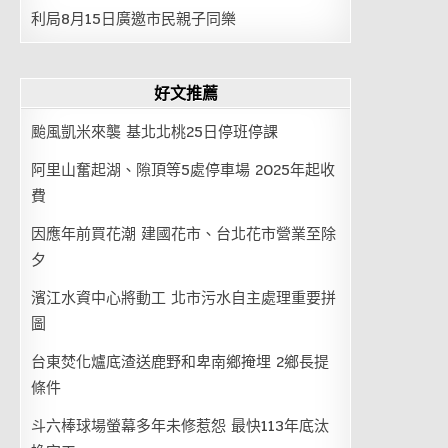
利局8月15日廣邀市民親子同樂
好文推薦
颱風凱米來襲 基北北桃25日停班停課
阿里山奮起湖、隙頂等5處停車場 2025年起收
費
因應年前買花潮 建國花市、台北花市營業至除
夕
濱江水資中心將動工 北市污水自主處理重要拼
圖
台東焚化爐底渣送鹿野和卑南鄉掩埋 2鄉長提
條件
斗六棒球場螢幕多年未修惹怨 最快113年底汰