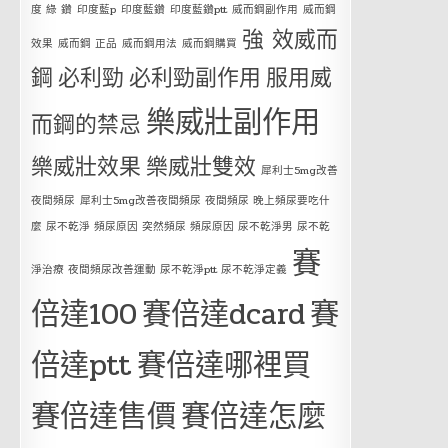
度 綠 鑽
印度藍p
印度藍鑽
印度藍鑽ptt
威而鋼副作用
威而鋼
強 效威而
效果
威而鋼 正品
威而鋼用法
威而鋼購買
鋼
必利勁
必利勁副作用
服用威
樂威壯副作用
而鋼的禁忌
樂威壯效果
樂威壯雙效
犀利士5mg改善
夜間頻尿
犀利士5mg改善夜間頻尿 夜間頻尿 晚上頻尿要吃什
麼 尿不乾淨 頻尿原因 突然頻尿 頻尿原因 尿不乾淨男 尿不乾
賽
淨治療 夜間頻尿改善運動 尿不乾淨ptt 尿不乾淨定義
倍達100
賽倍達dcard
賽
倍達ptt
賽倍達哪裡買
賽倍達售價
賽倍達怎麼