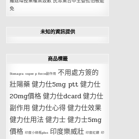
羅廷瑋投棄權票致歉 民眾黨台中主委批怕被罷
免
未知的資訊提供
商品標籤
不用處方簽的
Stenagra
super p force副作用
壯陽藥
健力仕5mg ptt
健力仕
20mg價格
健力仕dcard
健力仕
副作用
健力仕心得
健力仕效果
健力仕用法
健力士
健力士5mg
價格
印度樂威壯
印度小綠瓶plus
印度紅鑽
印