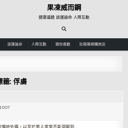
果凍威而鋼
健康議題 談運論命 人際互動
談運論命
人際互動
猜你喜歡
壯陽藥網購商店
標籤:
俘虜
1007
忌憚地外露，以至於男人常常不能洞察到…