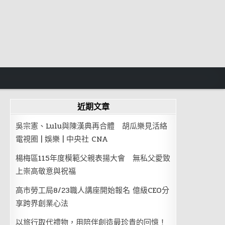
近期文章
吳宗憲、Lulu與陳漢典再合體 胡瓜樂見活絡
電視圈 | 娛樂 | 中央社 CNA
楊梅區115年度模範父親表揚大會 無私父愛致
上崇高敬意與祝福
高市勞工局8/23職人講座開始報名 億級CEO分
享跨界創業心法
以旅行取代禮物，用陪伴創造最珍貴的回憶！