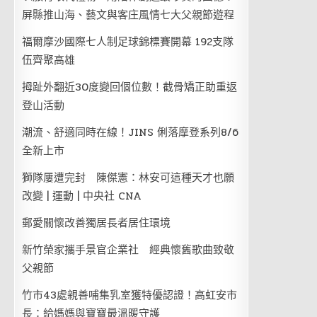
屏縣推山海、藝文與客庄風情七大父親節遊程
福爾摩沙國際七人制足球錦標賽開幕 192支隊
伍齊聚高雄
拇趾外翻近30度變回個位數！截骨矯正助重返
登山活動
潮流、舒適同時在線！JINS 俐落摩登系列8/6
全新上市
獅隊屢遭完封 陳傑憲：林安可這種天才也願
改變 | 運動 | 中央社 CNA
郵愛關懷改善獨居長者居住環境
新竹榮家攜手景官企業社 經典懷舊歌曲致敬
父親節
竹市43處親善哺集乳室獲特優認證！高虹安市
長：給媽媽與寶寶最溫暖守護