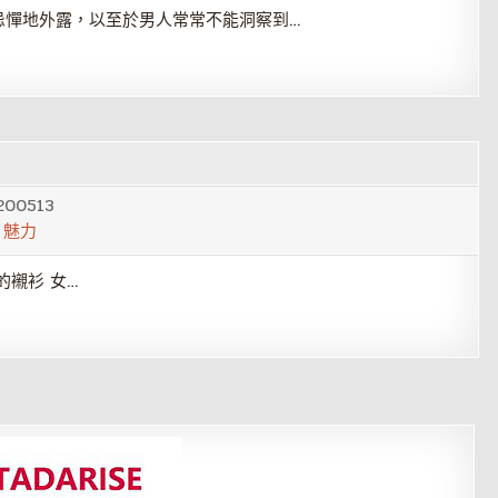
忌憚地外露，以至於男人常常不能洞察到…
200513
,
魅力
他的襯衫 女…