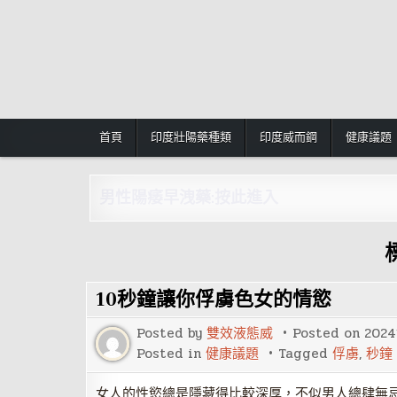
Skip
to
content
首頁
印度壯陽藥種類
印度威而鋼
健康議題
男性陽痿早洩藥:按此進入
10秒鐘讓你俘虜色女的情慾
Posted by
雙效液態威
Posted on
2024
Posted in
健康議題
Tagged
俘虜
,
秒鐘
女人的性慾總是隱藏得比較深厚，不似男人總肆無