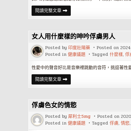
10
閱讀完整文章
秒
鐘
讓
你
俘
女人用什麼樣的呻吟俘虜男人
虜
色
女
Posted by
印度壯陽藥
Posted on
2024
的
情
Posted in
健康議題
Tagged
什麼樣
,
俘
慾
性愛中的聲音好比是音樂裡跳動的音符，挑逗著性
女
閱讀完整文章
人
用
什
麼
樣
俘虜色女的情慾
的
呻
吟
Posted by
犀利士5mg
Posted on
202
俘
虜
Posted in
健康議題
Tagged
俘虜
,
情慾
男