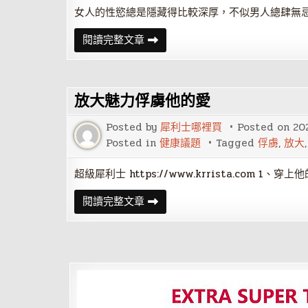
人
女人的性慾總是隱藏得比較深厚，不似男人總肆無
俘
閱讀完整文章
虜
色
女
的
情
放大魅力俘虜他的愛
慾
Posted by
犀利士哪裡買
Posted on
20
Posted in
健康議題
Tagged
俘虜
,
放大
超級犀利士 https://www.krrista.com 1、穿上
放
閱讀完整文章
大
魅
力
俘
虜
他
的
愛