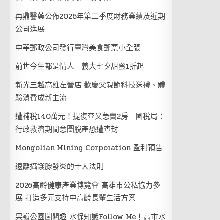
再鼎醫藥公佈2026年第二季度財務業績及近期
公司進展
中華郵政公司發行臺灣美食郵票小全張
前世今生都是情人 義大七夕甜蜜1折起
新光三越高雄左營店 歡慶父親節科技送禮、體
驗消費成新主流
遭補稅140萬元！提復查又急賣2房 國稅局：
行政救濟期間意圖脫產恐遭查封
Mongolian Mining Corporation 盈利預告
遠離攝護腺發炎的十大法則
2026高齡健康產業博覽會 高雄市公私協力參
展 打造多元支持中高齡長輩生活方案
果嶺公園闖關趣 水保知識Follow Me！高市水