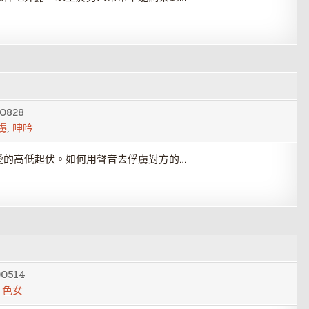
0828
虜
,
呻吟
愛的高低起伏。如何用聲音去俘虜對方的…
00514
,
色女