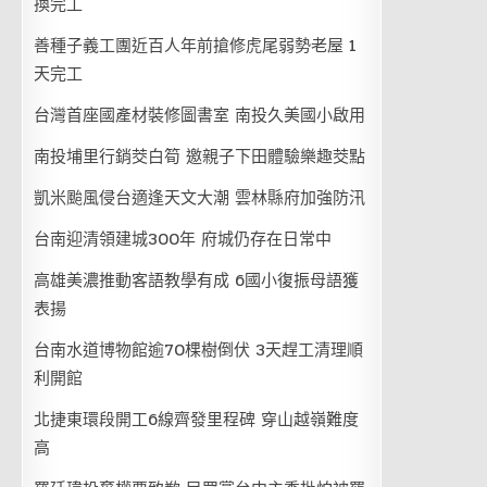
換完工
善種子義工團近百人年前搶修虎尾弱勢老屋 1
天完工
台灣首座國產材裝修圖書室 南投久美國小啟用
南投埔里行銷茭白筍 邀親子下田體驗樂趣茭點
凱米颱風侵台適逢天文大潮 雲林縣府加強防汛
台南迎清領建城300年 府城仍存在日常中
高雄美濃推動客語教學有成 6國小復振母語獲
表揚
台南水道博物館逾70棵樹倒伏 3天趕工清理順
利開館
北捷東環段開工6線齊發里程碑 穿山越嶺難度
高