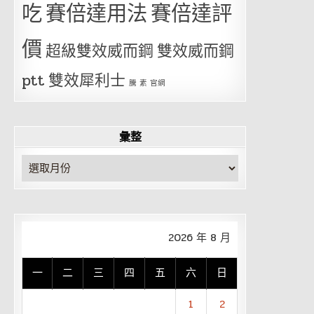
吃
賽倍達用法
賽倍達評
價
超級雙效威而鋼
雙效威而鋼
ptt
雙效犀利士
騰 素 官網
彙整
彙
整
2026 年 8 月
一
二
三
四
五
六
日
1
2