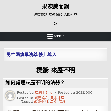
Skip
果凍威而鋼
to
content
健康議題 談運論命 人際互動
MENU
男性陽痿早洩藥:按此進入
標籤:
來歷不明
如何處理來歷不明的法器？
Posted by
犀利士5mg
Posted on
20221006
Posted in
談運論命
,
風水地理
Tagged
來歷不明
,
法器
,
處理