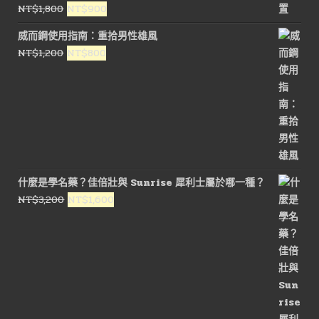
原
目
NT$
1,800
NT$
900
始
前
威而鋼使用指南：重拾男性雄風
價
價
原
目
NT$
1,200
NT$
800
格：
格：
始
前
NT$1,800。
NT$900。
價
價
格：
格：
NT$1,200。
NT$800。
什麼是學名藥？佳倍壯與 Sunrise 犀利士屬於哪一種？
原
目
NT$
3,200
NT$
1,600
始
前
價
價
格：
格：
NT$3,200。
NT$1,600。