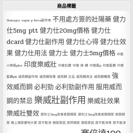
商品標籤
不用處方簽的壯陽藥
健力
Stenagra
super p force副作用
仕5mg ptt
健力仕20mg價格
健力仕
dcard
健力仕副作用
健力仕心得
健力仕效
果
健力仕用法
健力士
健力士5mg價格
印度
印度樂威壯
小綠瓶plus
印度紅鑽
印度 綠 鑽
印度藍p
印度藍鑽
印度
強
藍鑽ptt
威而鋼副作用
威而鋼效果
威而鋼 正品
威而鋼用法
威而鋼購買
效威而鋼
必利勁
必利勁副作用
服用威而
樂威壯副作用
鋼的禁忌
樂威壯效果
樂威壯雙效
犀利士5mg改善夜間頻尿
犀利士5mg改善夜間頻尿 夜間頻
尿 晚上頻尿要吃什麼 尿不乾淨 頻尿原因 突然頻尿 頻尿原因 尿不乾淨男 尿不乾淨