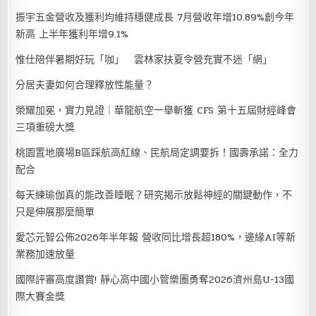
振宇五金營收及獲利均維持穩健成長 7月營收年增10.89%創今年
新高 上半年獲利年增9.1%
惟仕陪伴暑期好玩「咖」 雲林家扶夏令營充實不迷「網」
分居夫妻如何合理釋放性能量？
榮耀加冕，實力見證｜華龍航空一舉斬獲 CFS 第十五屆財經峰會
三項重磅大獎
桃園置地廣場B區踩航高紅線、民航局定調要拆！國壽承諾：全力
配合
每天練瑜伽真的能改善睡眠？研究揭示放鬆神經的關鍵動作，不
只是伸展那麼簡單
愛芯元智公佈2026年半年報 營收同比增長超180%，邊緣AI等新
業務加速放量
國際評審高度讚賞! 靜心高中國小管樂團勇奪2026濟州島U-13國
際大賽金獎