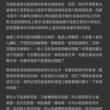
在幫助延時方面發揮的效果也值得肯定，目前，有的早洩患者也
會使用它來幫助自己達到不錯的延時和改善行房時間效果。但要
注意的一件事時,訓練持久用的最好是手動的,因為由你自己的控
制,在想射精時馬上暫停,這樣的漸進訓練才是真正對持久有效的,
若是電動型的,你無法即時停止,那恐怕會加速早洩的情況
身體上所有可能找錯醫生的病例，像是心悸胸悶，大多數人會找
心臟科；不明原因視線模糊、眼睛疲勞，想到就是眼科；耳鳴、
耳塞是耳鼻喉科；一般人怎麼會想是頸椎的問題？如果遇到醫生
找不到病因，又反覆出現症狀，做檢查都正常，有醫生看到沒有
醫生時，你要考慮是不是頸椎出問題了
胃食道逆流這個疾病就如同它的名字，其實就是胃中的胃液（或
胃液和食物的混合物）往食道的方向逆流。但在了解為何胃液會
逆流之前，我們必須先認識胃和食道之間最重要的關卡：下食道
括約肌。
犀利士不能激起性慾，只能輔助陰莖勃起，所以服用犀利士後，
需要一定的性刺激，例如撫摸、親吻等，才可以起到較好的作
用，年紀較大者性慾弱，所以效果體現會稍微差點。而且經過研