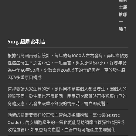
5mg 超犀 必利吉
根據台灣國內最新統計，每年約有1600人左右發病，鼻咽癌佔男
性癌症發生率之第12位，一般而言，男女比例約3比1。好發年齡
為中年40至50歲，少數會有20歲以下的年輕患者，至於發生原
因乃多重原因構成
這裡要請大家注意的是，副作用不是每個人都會發生，因個人的
體質不同，發生率也不盡相同，民眾初次服藥時可多觀察自己的
身體反應，若發生嚴重不舒服的情形時，需立即就醫。
勃起的關鍵要素在於正常血管內皮襯細胞和一氧化氮(Nitric
Oxide)；內皮細胞產生的一氧化氮能幫助調節血管彈性(舒張或
收縮血管)，如果患有高血壓，血管中有可能產生生理變化