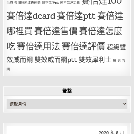
賽倍達100
治療 夜間頻尿改善運動 尿不乾淨ptt 尿不乾淨定義
賽倍達dcard
賽倍達ptt
賽倍達
哪裡買
賽倍達售價
賽倍達怎麼
吃
賽倍達用法
賽倍達評價
超級雙
效威而鋼
雙效威而鋼ptt
雙效犀利士
騰 素 官
網
彙整
彙
整
2026 年 8 月