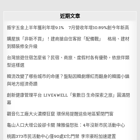
近期文章
振宇五金上半年獲利年增9.1% 7月營收年增10.89%創今年新高
購屋族「非新不買」！建商搶自住客掀「配備戰」 格局、建材
到精裝修全升級
台灣旅遊住宿怎麼省？民宿、商旅、度假村各有優勢，依旅伴類
型這樣選
韓流改變了哪些城市的命運？盤點因韓劇爆紅而翻身的韓國小鎮
與地方經濟奇蹟
創新健康管理平台 LIVE4WELL「紫數日·生命探索之旅」圓滿閉
幕
觀音化工廠大火濃煙狂竄 環保局提醒這些地區緊閉門窗
龜山人口大增公設卻卡關 陳雅倫怒批：4年沒新市民活動中心
桃園373市民活動中心僅90處E化門禁 李宗豪盼加速建置