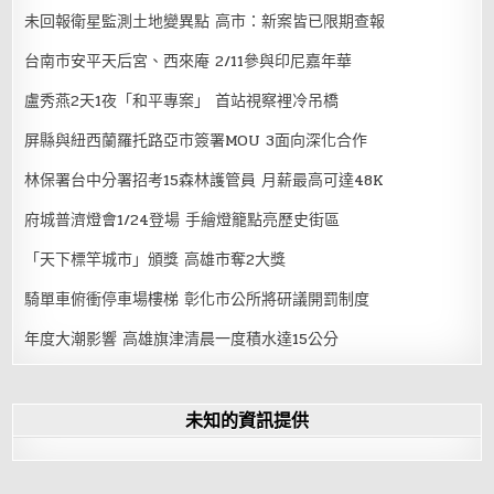
未回報衛星監測土地變異點 高市：新案皆已限期查報
台南市安平天后宮、西來庵 2/11參與印尼嘉年華
盧秀燕2天1夜「和平專案」 首站視察裡冷吊橋
屏縣與紐西蘭羅托路亞市簽署MOU 3面向深化合作
林保署台中分署招考15森林護管員 月薪最高可達48K
府城普濟燈會1/24登場 手繪燈籠點亮歷史街區
「天下標竿城市」頒獎 高雄市奪2大獎
騎單車俯衝停車場樓梯 彰化市公所將研議開罰制度
年度大潮影響 高雄旗津清晨一度積水達15公分
未知的資訊提供