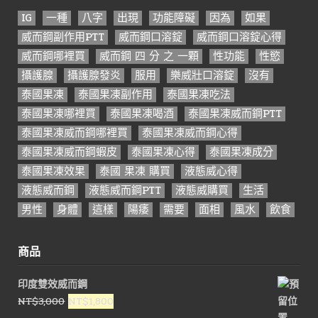
IG
一種
八字
出現
功能障礙
因為
如果
威而鋼副作用PTT
威而鋼口溶錠
威而鋼口溶錠心得
威而鋼哪裡買
威而鋼 四 分 之 一顆
性功能
性慾
攝護腺
攝護腺發炎
服用
樂威壯口溶錠
沒有
泰國果凍
泰國果凍副作用
泰國果凍吃法
泰國果凍哪裡買
泰國果凍喝酒
泰國果凍威而鋼PTT
泰國果凍威而鋼哪裡買
泰國果凍威而鋼心得
泰國果凍威而鋼蝦皮
泰國果凍心得
泰國果凍成分
泰國果凍效果
泰國 果凍 購買
液態威心得
液態威而鋼
液態威而鋼PTT
液態威購買
生活
男性
身體
這樣
陽痿
需要
面相
風水
飲食
商品
印度雙效威而鋼
原
目
NT$
3,000
NT$
1,800
始
前