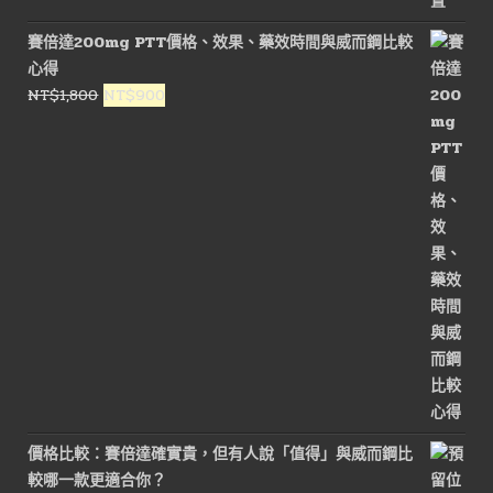
價
價
賽倍達200mg PTT價格、效果、藥效時間與威而鋼比較
格：
格：
心得
NT$3,000。
NT$1,800。
原
目
NT$
1,800
NT$
900
始
前
價
價
格：
格：
NT$1,800。
NT$900。
價格比較：賽倍達確實貴，但有人說「值得」與威而鋼比
較哪一款更適合你？