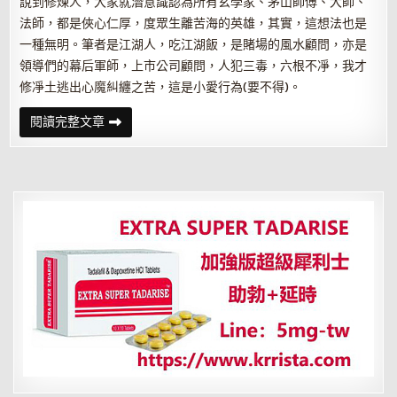
說到修煉人，大家就潛意識認為所有玄學家、茅山師傅、大師、
法師，都是俠心仁厚，度眾生離苦海的英雄，其實，這想法也是
一種無明。筆者是江湖人，吃江湖飯，是賭場的風水顧問，亦是
領導們的幕后軍師，上市公司顧問，人犯三毒，六根不凈，我才
修凈土逃出心魔糾纏之苦，這是小愛行為(要不得)。
如
閱讀完整文章
何
處
理
來
歷
不
明
的
法
器？