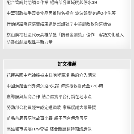
配合管網封閉調查作業 楊梅部分區域明起停水3H
中華郵政攜手義美食品再推聯名禮盒 波波鴿變身超Q小泡芙
行動網路降速演習結束還是沒訊號？中華郵政教你這樣做
旗山廣福社區代表高雄榮獲「防暴金劇獎」佳作 客語文化融入
防暴戲劇展現性平新力量
好文推薦
花蓮某國中老師控被主任咆哮霸凌 縣府介入調查
中國漁船金門外海沉沒3失蹤 海巡搜救拚黃金72小時
嘉縣府與超商合作 結合虛實平台行銷在地水產
勞動部公務員輕生認定遭霸凌 家屬感謝大眾聲援
苗縣首屆客語說故事比賽 親子同台傳承母語
高雄城市書展11/9登場 結合體感翻轉閱讀想像