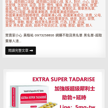
好友
,
威而鋼口溶錠
,
威而鋼口溶錠心得
,
客人
,
對於
,
小心
,
就是
,
怎麼樣
,
怎麼辦
,
惡意
,
意思
,
慣性
,
懂得
,
應該
,
提告
,
損失
,
放置
,
最美
,
會出
,
朋友
,
棄單備案
,
棄單意思
,
棄單民法
,
棄單黑名單
,
樂威壯口溶錠
,
泰國果凍喝酒
,
泰國果凍威而鋼ptt
,
泰國果凍威而鋼哪裡買
,
泰國果凍心得
,
泰國果凍成分
,
浪費
,
父母
,
物品
,
知其
,
社團 跑單
,
種人
,
網路棄單提告
,
總是
,
美的
,
習慣
,
習慣性
,
舉動
,
蝦皮
,
蝦皮黑名單社團
,
行為
,
訂單
,
認識
,
賣家 黑名單
,
超商
,
超商不取貨民法
,
這種
,
那麼
,
雖然
,
類人
眾賣家小心 黃楷祐 0973258816 網購不取貨黑名單 黑名單-超取
棄單人渣…
不
閱讀完整文章
取
貨
黑
名
單
黃
楷
祐
0973258816