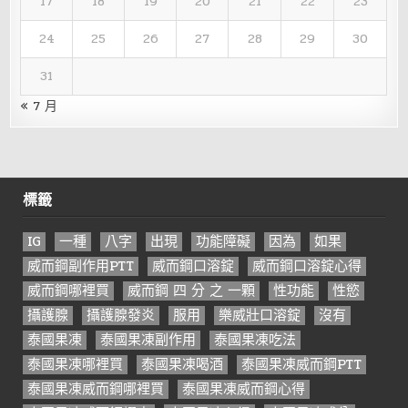
17
18
19
20
21
22
23
24
25
26
27
28
29
30
31
« 7 月
標籤
IG
一種
八字
出現
功能障礙
因為
如果
威而鋼副作用PTT
威而鋼口溶錠
威而鋼口溶錠心得
威而鋼哪裡買
威而鋼 四 分 之 一顆
性功能
性慾
攝護腺
攝護腺發炎
服用
樂威壯口溶錠
沒有
泰國果凍
泰國果凍副作用
泰國果凍吃法
泰國果凍哪裡買
泰國果凍喝酒
泰國果凍威而鋼PTT
泰國果凍威而鋼哪裡買
泰國果凍威而鋼心得