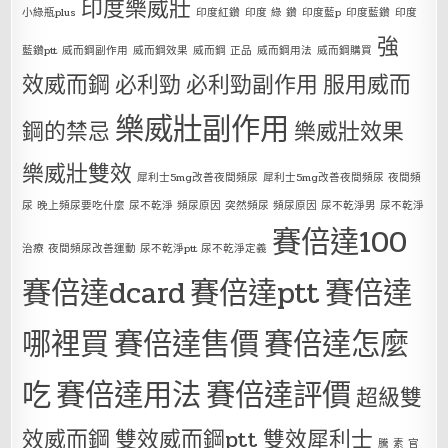
印度樂威壯
小綠瓶plus
印度紅鑽
印度 綠 鑽
印度藍p
印度藍鑽
印度
強
藍鑽ptt
威而鋼副作用
威而鋼效果
威而鋼 正品
威而鋼用法
威而鋼購買
效威而鋼
必利勁
必利勁副作用
服用威而
樂威壯副作用
鋼的禁忌
樂威壯效果
樂威壯雙效
犀利士5mg改善夜間頻尿
犀利士5mg改善夜間頻尿 夜間頻
尿 晚上頻尿要吃什麼 尿不乾淨 頻尿原因 突然頻尿 頻尿原因 尿不乾淨男 尿不乾淨
賽倍達100
治療 夜間頻尿改善運動 尿不乾淨ptt 尿不乾淨定義
賽倍達dcard
賽倍達ptt
賽倍達
哪裡買
賽倍達售價
賽倍達怎麼
吃
賽倍達用法
賽倍達評價
超級雙
效威而鋼
雙效威而鋼ptt
雙效犀利士
騰 素 官