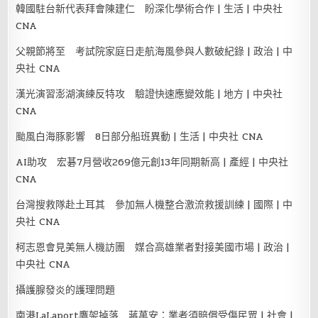
韓國駐台新代表拜會陳建仁 盼深化學術合作 | 生活 | 中央社
CNA
父親節將至 考試院家庭日走航海風參與人數破紀錄 | 政治 | 中
央社 CNA
漢光演習澎湖演練反特攻 驗證快速應變效能 | 地方 | 中央社
CNA
颱風白海豚影響 8日部分船班異動 | 生活 | 中央社 CNA
AI助攻 宏碁7月營收269億元創13年同期新高 | 產經 | 中央社
CNA
台灣搜救隊赴土耳其 參加無人機整合激流救援訓練 | 國際 | 中
央社 CNA
柯志恩會見美無人機訪團 媒合高雄業者對接美國市場 | 政治 |
中央社 CNA
攝護腺發炎的護理問題
南港LaLaport鷹架掉落 蔣萬安：業者須賠償受傷民眾 | 社會 |