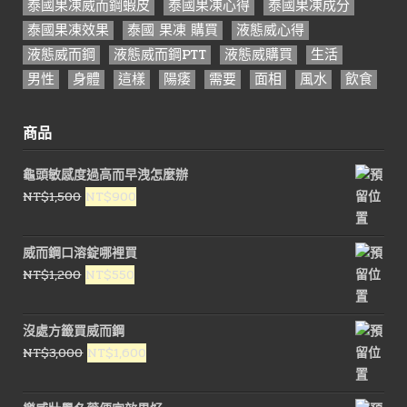
泰國果凍威而鋼蝦皮
泰國果凍心得
泰國果凍成分
泰國果凍效果
泰國 果凍 購買
液態威心得
液態威而鋼
液態威而鋼PTT
液態威購買
生活
男性
身體
這樣
陽痿
需要
面相
風水
飲食
商品
龜頭敏感度過高而早洩怎麼辦
原
目
NT$
1,500
NT$
900
始
前
價
價
威而鋼口溶錠哪裡買
格：
格：
原
目
NT$
1,200
NT$
550
NT$1,500。
NT$900。
始
前
價
價
沒處方籤買威而鋼
格：
格：
原
目
NT$
3,000
NT$
1,600
NT$1,200。
NT$550。
始
前
價
價