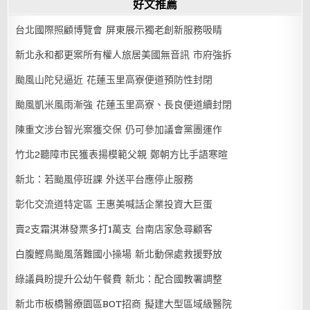
好文推薦
台北國際照顧博覽會 屏東展示獨老創新服務吸睛
新北永和都更案所有權人旅居美國無音訊 市府強拆
颱風山陀兒逼近 花蓮玉里高寮便道預防性封閉
颱風凱米風雨漸強 花蓮玉里高寮、長良便道續封閉
陳重文涉台智光案獲交保 仍可參加議會黨團運作
竹北2聽障市民獲表揚模範父親 鄭朝方比手語寒暄
新北：若颱風停班課 外送平台應停止服務
彰化交流道特定區 王惠美喊話企業投資大巨蛋
賣2支霜淇淋發票多打1萬支 台南店家急尋顧客
白腹鰹鳥颱風落難國小操場 新北動保處救援野放
綠議員盼提升公幼午餐費 新北：配合國教署調整
新北市板橋醫療園區BOT招商 擬建大型區域級醫院