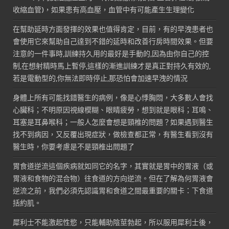
收縮血管)，如果患有高血壓，血管中有可能產生生理變化
在幫助延時方面發揮的效果也值得肯定，目前，有的早洩患者也
會使用它來幫助自己達到不錯的延時和改善行房時間效果。但要
注意的一件事時,訓練持久用的最好是手動的,因為由你自己的控
制,在想射精時馬上暫停,這樣的漸進訓練才是真正對持久有效的,
若是電動型的,你無法即時停止,那恐怕會加速早洩的情況
身體上所有可能找錯醫生的病例，像是心悸胸悶，大多數人會找
心臟科；不明原因視線模糊、眼睛疲勞，想到就是眼科；耳鳴、
耳塞是耳鼻喉科；一般人怎麼會想是頸椎的問題？如果遇到醫生
找不到病因，又反覆出現症狀，做檢查都正常，有醫生看到沒有
醫生時，你要考慮是不是頸椎出問題了
胃食道逆流這個疾病就如同它的名字，其實就是胃中的胃液（或
胃液和食物的混合物）往食道的方向逆流。但在了解為何胃液會
逆流之前，我們必須先認識胃和食道之間最重要的關卡：下食道
括約肌。
犀利士不能激起性慾，只能輔助陰莖勃起，所以服用犀利士後，