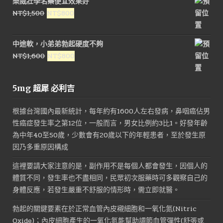
樂威壯學名藥便宜效果好
格：
格：
原
目
NT$
1,500
NT$
800
NT$3,000。
NT$1,600。
始
前
價
價
中途軟，小弟弟勃起硬度不夠
格：
格：
原
目
NT$
1,600
NT$
800
NT$1,500。
NT$800。
始
前
價
價
5mg 超犀 必利吉
格：
格：
NT$1,600。
NT$800。
根據台灣國內最新統計，每年約有1600人左右發病，鼻咽癌佔男
性癌症發生率之第12位，一般而言，男女比例約3比1。好發年齡
為中年40至50歲，少數會有20歲以下的年輕患者，至於發生原
因乃多重原因構成
這裡要請大家注意的是，副作用不是每個人都會發生，因個人的
體質不同，發生率也不盡相同，民眾初次服藥時可多觀察自己的
身體反應，若發生嚴重不舒服的情形時，需立即就醫。
勃起的關鍵要素在於正常血管內皮襯細胞和一氧化氮(Nitric
Oxide)；內皮細胞產生的一氧化氮能幫助調節血管彈性(舒張或