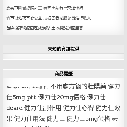
嘉義市圖書總館計畫 審查重點著重交通環結
竹市後站夜市挺公益 助被害者家屬擺攤維持收入
苗縣後龍醫療園區成泡影 土地將歸還國產署
未知的資訊提供
商品標籤
不用處方簽的壯陽藥
健力
Stenagra
super p force副作用
仕5mg ptt
健力仕20mg價格
健力仕
dcard
健力仕副作用
健力仕心得
健力仕效
果
健力仕用法
健力士
健力士5mg價格
印度