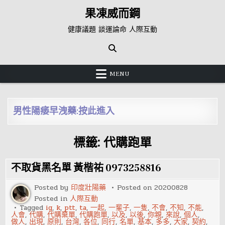
Skip
果凍威而鋼
to
content
健康議題 談運論命 人際互動
MENU
男性陽痿早洩藥:按此進入
標籤:
代購跑單
不取貨黑名單 黃楷祐 0973258816
Posted by
印度壯陽藥
Posted on
20200828
Posted in
人際互動
Tagged
ig
,
k
,
ptt
,
ta
,
一起
,
一輩子
,
一隻
,
不會
,
不知
,
不能
,
人會
,
代購
,
代購棄單
,
代購跑單
,
以及
,
以後
,
你親
,
來說
,
個人
,
做人
,
出現
,
原則
,
台灣
,
各位
,
同行
,
名單
,
基本
,
多多
,
大家
,
契約
,