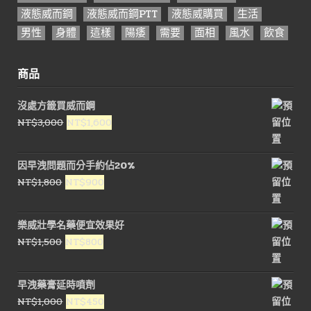
液態威而鋼
液態威而鋼PTT
液態威購買
生活
男性
身體
這樣
陽痿
需要
面相
風水
飲食
商品
沒處方籤買威而鋼
原
目
NT$
3,000
NT$
1,600
始
前
價
價
因早洩問題而分手約佔20%
格：
格：
原
目
NT$
1,800
NT$
900
NT$3,000。
NT$1,600。
始
前
價
價
樂威壯學名藥便宜效果好
格：
格：
原
目
NT$
1,500
NT$
800
NT$1,800。
NT$900。
始
前
價
價
早洩藥膏延時噴劑
格：
格：
原
目
NT$
1,000
NT$
450
NT$1,500。
NT$800。