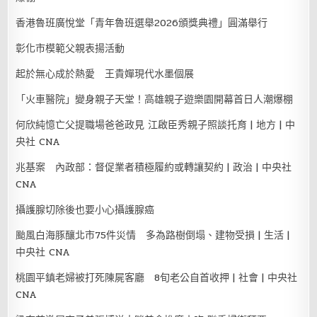
香港魯班廣悅堂「青年魯班選舉2026頒獎典禮」圓滿舉行
彰化市模範父親表揚活動
起於無心成於熱愛 王貴嬋現代水墨個展
「火車醫院」變身親子天堂！高雄親子遊樂園開幕首日人潮爆棚
何欣純憶亡父提職場爸爸政見 江啟臣秀親子照談托育 | 地方 | 中
央社 CNA
兆基案 內政部：督促業者積極履約或轉讓契約 | 政治 | 中央社
CNA
攝護腺切除後也要小心攝護腺癌
颱風白海豚釀北市75件災情 多為路樹倒塌、建物受損 | 生活 |
中央社 CNA
桃園平鎮老婦被打死陳屍客廳 8旬老公自首收押 | 社會 | 中央社
CNA