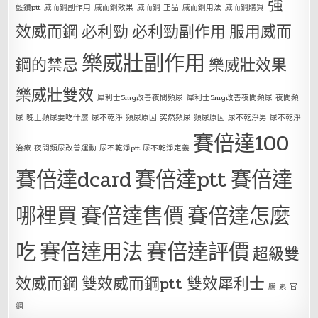
強
藍鑽ptt
威而鋼副作用
威而鋼效果
威而鋼 正品
威而鋼用法
威而鋼購買
效威而鋼
必利勁
必利勁副作用
服用威而
樂威壯副作用
鋼的禁忌
樂威壯效果
樂威壯雙效
犀利士5mg改善夜間頻尿
犀利士5mg改善夜間頻尿 夜間頻
尿 晚上頻尿要吃什麼 尿不乾淨 頻尿原因 突然頻尿 頻尿原因 尿不乾淨男 尿不乾淨
賽倍達100
治療 夜間頻尿改善運動 尿不乾淨ptt 尿不乾淨定義
賽倍達dcard
賽倍達ptt
賽倍達
哪裡買
賽倍達售價
賽倍達怎麼
吃
賽倍達用法
賽倍達評價
超級雙
效威而鋼
雙效威而鋼ptt
雙效犀利士
騰 素 官
網