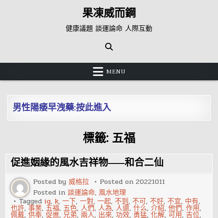
Skip
果凍威而鋼
to
content
健康議題 談運論命 人際互動
MENU
男性陽痿早洩藥:按此進入
標籤:
五福
促進姻緣的風水吉祥物——和合二仙
Posted by
威格拉
Posted on
20221011
Posted in
談運論命
,
風水地理
Tagged
ig
,
k
,
一下
,
一對
,
一起
,
不到
,
不可
,
不好
,
不宜
,
中有
,
也許
,
事業
,
五福
,
五色
,
人們
,
人為
,
人還
,
什么
,
介紹
,
他們
,
作用
,
佩戴
,
供奉
,
促進
,
兄弟
,
兩人
,
出來
,
功效
,
勇猛
,
化解
,
可用
,
吉位
,