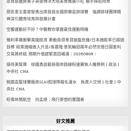
梁育慈邀屏東子弟張博洋大啖美食推廣小吃 聯手掃街拜票
原民會主委曾智勇出席首屆全國原鄉盃排球賽 強調排球團隊精
神深化體育培育與發展計畫
空腹運動好不好？中醫教你掌握最佳運動時機
殖利率飆衝擊美國經濟 牽動房貸車貸崩盤危機/日本通膨率已超過
目標 結束通縮進入升息/吳嘉隆:景氣輪迴兩年必然完借日圓套利
交易將終結 預期升值趕緊買回補滿｜20260808｜
接待美智庫 徐國勇談藍綠兩岸路線盼速審無人機條例 | 政治 |
中央社 CNA
桃園盃籃球賽廠商以AI假球隊報名灌水 負責人交保 | 社會 | 中
央社 CNA
旺偉休閒航空 何孟揆：飛行夢想的實踐者
好文推薦