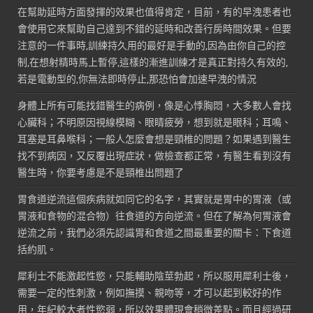
在幫助延時方面發揮的效果也值得肯定，目前，有的早洩患者也
會使用它來幫助自己達到不錯的延時和改善行房時間效果。但要
注意的一件事時,訓練持久用的最好是手動的,因為由你自己的控
制,在想射精時馬上暫停,這樣的漸進訓練才是真正對持久有效的,
若是電動型的,你無法即時停止,那恐怕會加速早洩的情況
身體上所有可能找錯醫生的病例，像是心悸胸悶，大多數人會找
心臟科；不明原因視線模糊、眼睛疲勞，想到就是眼科；耳鳴、
耳塞是耳鼻喉科；一般人怎麼會想是頸椎的問題？如果遇到醫生
找不到病因，又反覆出現症狀，做檢查都正常，有醫生看到沒有
醫生時，你要考慮是不是頸椎出問題了
胃食道逆流這個疾病就如同它的名字，其實就是胃中的胃液（或
胃液和食物的混合物）往食道的方向逆流。但在了解為何胃液會
逆流之前，我們必須先認識胃和食道之間最重要的關卡：下食道
括約肌。
犀利士不能激起性慾，只能輔助陰莖勃起，所以服用犀利士後，
需要一定的性刺激，例如撫摸、親吻等，才可以起到較好的作
用，年紀較大者性慾弱，所以效果體現會稍微差點。而且經過研