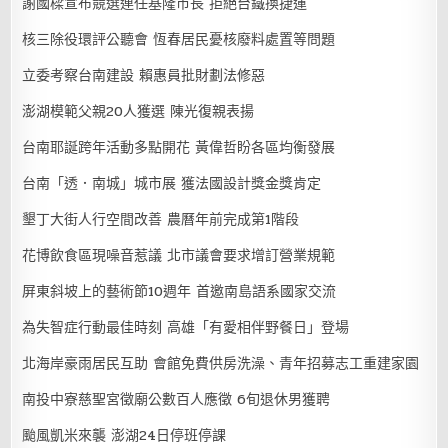
謝國樑宣布競選連任基隆市長 拒絕台鐵換捷運
核三除役環評公聽會 恆春居民憂核廢料處置等問題
立委考察台南建設 賴惠員批財劃法修惡
澎湖模範父親20人獲選 陳光復親表揚
台南耶誕跨年活動多點開花 黃偉哲盼各區均衡發展
台南「透．南城」城市展 獲法國設計獎金獎肯定
墾丁大街人行空間改善 農曆年前完成第1階段
花博飲食區現噪音惹議 北市議會要求增訂營業規範
屏東斜坡上的藝術節10週年 首邀南島語系國家交流
為失智症行動最佳時刻 高雄「有愛相伴野餐日」登場
北海岸豪雨居民互助 會館免費供房洗澡、青年招募志工重建家園
南投中寮慈聖宮徵廟公數百人應徵 6旬退休男獲聘
颱風凱米來襲 澎湖24日停班停課