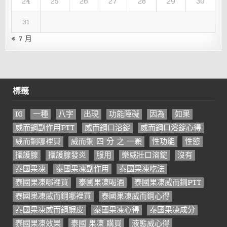
24
25
26
27
28
29
30
31
« 7 月
標籤
IG
一種
八字
出現
功能障礙
因為
如果
威而鋼副作用PTT
威而鋼口溶錠
威而鋼口溶錠心得
威而鋼哪裡買
威而鋼 四 分 之 一顆
性功能
性慾
攝護腺
攝護腺發炎
服用
樂威壯口溶錠
沒有
泰國果凍
泰國果凍副作用
泰國果凍吃法
泰國果凍哪裡買
泰國果凍喝酒
泰國果凍威而鋼PTT
泰國果凍威而鋼哪裡買
泰國果凍威而鋼心得
泰國果凍威而鋼蝦皮
泰國果凍心得
泰國果凍成分
泰國果凍效果
泰國 果凍 購買
液態威心得