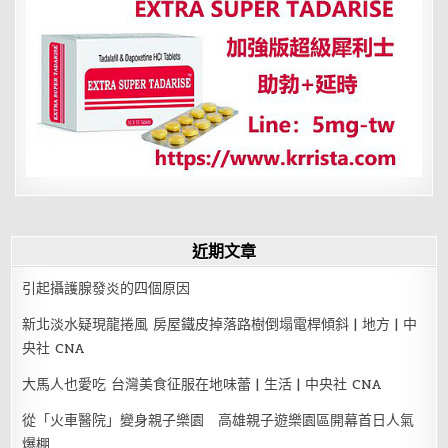
有
何
命
運
特
征？
近期文章
引起攝護腺發炎的四個原因
新北淡水疑現龍捲風 房屋鐵皮掉落路樹倒塌電桿傾斜 | 地方 | 中
央社 CNA
大馬人也愛吃 台灣美食征服在地味蕾 | 生活 | 中央社 CNA
從「火車醫院」變身親子樂園 高雄親子遊樂園區開幕首日人氣
爆棚