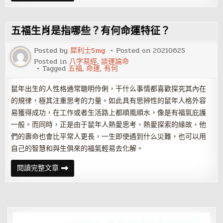
姻
緣
的
風
五福生肖是指哪些？有何命運特征？
水
吉
祥
Posted by
犀利士5mg
Posted on
20210625
物
Posted in
八字易經
,
談運論命
——
Tagged
五福
,
命運
,
有何
和
合
二
鼠年出生的人性格通常聰明伶俐，干什么事情都喜歡探究其內在
仙
的規律，極其注重思考的力量。如此具有思辨性的鼠年人格外容
易獲得成功，在工作或者生活路上都順風順水，像是有福氣庇護
一般。而同時，正是由于鼠年人熱愛思考、熱愛探索的緣故，他
們的壽命也會比平常人更長，一生即使遇到什么災難，也可以用
自己的智慧和與生俱來的福氣輕易去化解。
五
閱讀完整文章
福
生
肖
是
指
哪
些？