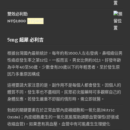
始
前
價
價
雙效必利勁
格：
格：
原
目
NT$
1,800
NT$
900
NT$1,000。
NT$450。
始
前
價
價
5mg 超犀 必利吉
格：
格：
NT$1,800。
NT$900。
根據台灣國內最新統計，每年約有1600人左右發病，鼻咽癌佔男
性癌症發生率之第12位，一般而言，男女比例約3比1。好發年齡
為中年40至50歲，少數會有20歲以下的年輕患者，至於發生原
因乃多重原因構成
這裡要請大家注意的是，副作用不是每個人都會發生，因個人的
體質不同，發生率也不盡相同，民眾初次服藥時可多觀察自己的
身體反應，若發生嚴重不舒服的情形時，需立即就醫。
勃起的關鍵要素在於正常血管內皮襯細胞和一氧化氮(Nitric
Oxide)；內皮細胞產生的一氧化氮能幫助調節血管彈性(舒張或
收縮血管)，如果患有高血壓，血管中有可能產生生理變化