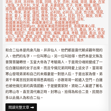
吉利
,
吉祥
,
吉祥物
,
同事
,
同時
,
名字
,
否則
,
和諧
,
哥哥
,
單身
,
在家
,
增強
,
大吉大利
,
大家
,
夫妻
,
夫妻感情
,
女子
,
如果
,
姻緣
,
威而
,
威而鋼
,
威而鋼哪裡買
,
婚姻
,
室內
,
家中
,
家人
,
家財
,
寓意
,
就是
,
工作
,
帶來
,
弟弟
,
強的
,
很多
,
必利勁
,
必利吉
,
忌諱
,
性功能
,
情感
,
意思
,
愛上
,
愛愛
,
感情
,
應用
,
懸掛
,
戀人
,
找到
,
持久
,
擺放
,
效果
,
整理
,
方位
,
方面
,
最強
,
有效
,
朋友
,
未婚
,
民間
,
沒有
,
泰國果凍副作用
,
泰國果凍吃法
,
泰國果凍哪裡買
,
泰國果凍威而鋼ptt
,
泰國果凍威而鋼哪裡買
,
泰國果凍心得
,
泰國果凍成分
,
泰國果凍效果
,
液態威購買
,
生活
,
產品
,
男人
,
男女
,
發現
,
相當於
,
真相
,
硬度
,
糕點
,
編輯
,
美滿
,
考驗
,
聽說
,
能治
,
臥室
,
自己
,
表現
,
要選
,
說過
,
變成
,
象征
,
資助
,
起到
,
超級
,
身體
,
這種
,
運勢
,
選擇
,
還會
,
還沒
,
雙效
,
雙方
,
雙重
,
順利
,
風水
和合二仙本是肉身凡胎，并非仙人，他們都是唐代朝貞觀年間的
人，他們的名字，一位叫寒山，另一位叫拾得。他們本是文殊及
普賢菩薩轉世，玉皇大帝為了考驗兩人，于是用分魂術變成了一
位白蓮姑娘的女子出來，而且令倆兄弟同時愛上這女子。當哥哥
寒山發現弟弟和自己的未婚妻是一對戀人后，于是出家為僧。弟
弟千辛萬苦找到哥哥得悉真相后，亦跟哥哥一起遁入空門。白蓮
也被他倆兄弟的真情感動，于是變賣家財，資助二人蓋建了著名
的寒山寺。直至清代雍正時，封寒山、拾得為和合二圣，民間亦
多以此倆人為和合二仙。
促
閱讀完整文章
進