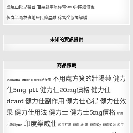
颱風山陀兒襲台 苗栗縣零星停電980戶陸續修復
恆春半島林班地居民修屋難 徐富癸協調解編
未知的資訊提供
商品標籤
不用處方簽的壯陽藥
健力
Stenagra
super p force副作用
仕5mg ptt
健力仕20mg價格
健力仕
dcard
健力仕副作用
健力仕心得
健力仕效
果
健力仕用法
健力士
健力士5mg價格
印度
印度樂威壯
小綠瓶plus
印度紅鑽
印度 綠 鑽
印度藍p
印度藍鑽
印度