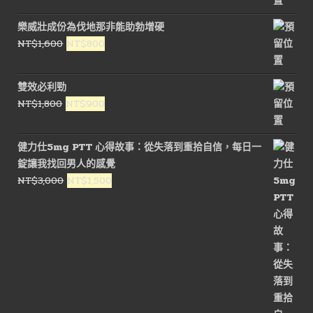
價
價
樂威壯成份為伐地那非能助勃增硬
格：
格：
原
目
NT$
1,600
NT$
800
NT$1,600。
NT$800。
始
前
價
價
雙效必利勁
格：
格：
原
目
NT$
1,800
NT$
900
NT$1,600。
NT$800。
始
前
價
價
健力仕5mg PTT 心得故事：從失落到重拾自信，每日一
格：
格：
錠讓我找回男人的感覺
NT$1,800。
NT$900。
原
目
NT$
3,000
NT$
1,500
始
前
價
價
格：
格：
NT$3,000。
NT$1,500。