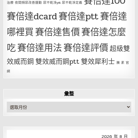
賽倍達100
治療 夜間頻尿改善運動 尿不乾淨ptt 尿不乾淨定義
賽倍達dcard
賽倍達ptt
賽倍達
哪裡買
賽倍達售價
賽倍達怎麼
吃
賽倍達用法
賽倍達評價
超級雙
效威而鋼
雙效威而鋼ptt
雙效犀利士
騰 素 官
網
彙整
彙
整
2026 年 8 月