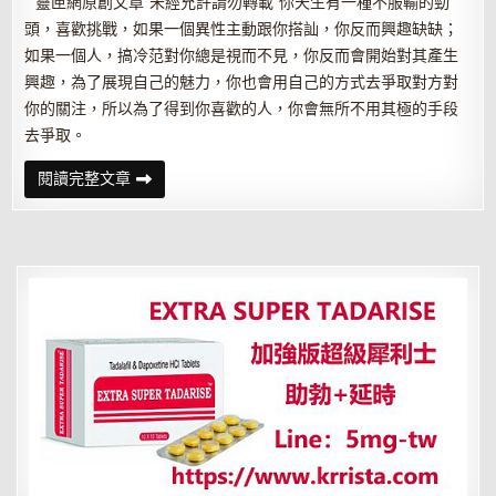
靈匣網原創文章 未經允許請勿轉載 你天生有一種不服輸的勁
頭，喜歡挑戰，如果一個異性主動跟你搭訕，你反而興趣缺缺；
如果一個人，搞冷范對你總是視而不見，你反而會開始對其產生
興趣，為了展現自己的魅力，你也會用自己的方式去爭取對方對
你的關注，所以為了得到你喜歡的人，你會無所不用其極的手段
去爭取。
塔
閱讀完整文章
羅
占
卜
你
會
不
擇
手
段
得
到
Ta
么？