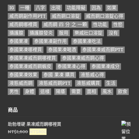
IG
一種
八字
出現
功能障礙
因為
如果
威而鋼副作用PTT
威而鋼口溶錠
威而鋼口溶錠心得
威而鋼哪裡買
威而鋼 四 分 之 一顆
性功能
性慾
攝護腺
攝護腺發炎
服用
樂威壯口溶錠
沒有
泰國果凍
泰國果凍副作用
泰國果凍吃法
泰國果凍哪裡買
泰國果凍喝酒
泰國果凍威而鋼PTT
泰國果凍威而鋼哪裡買
泰國果凍威而鋼心得
泰國果凍威而鋼蝦皮
泰國果凍心得
泰國果凍成分
泰國果凍效果
泰國 果凍 購買
液態威心得
液態威而鋼
液態威而鋼PTT
液態威購買
生活
男性
身體
這樣
陽痿
需要
面相
風水
飲食
商品
助勃增硬 果凍威而鋼哪裡買
原
目
NT$
1,600
NT$
800
始
前