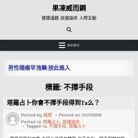
Skip
果凍威而鋼
to
content
健康議題 談運論命 人際互動
MENU
男性陽痿早洩藥:按此進入
標籤:
不擇手段
塔羅占卜你會不擇手段得到Ta么？
Posted by
超犀
Posted on
20200818
Posted in
塔羅占卜
,
談運論命
Tagged
ta
,
不擇手段
,
塔羅占卜