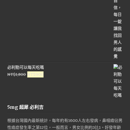
必利勁可以每天吃嗎
原
目
NT$
1,800
NT$
900
始
前
價
價
格：
格：
NT$1,800。
NT$900。
5mg 超犀 必利吉
根據台灣國內最新統計，每年約有1600人左右發病，鼻咽癌佔男
性癌症發生率之第12位，一般而言，男女比例約3比1。好發年齡