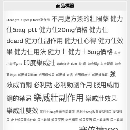
商品標籤
不用處方簽的壯陽藥
健力
Stenagra
super p force副作用
仕5mg ptt
健力仕20mg價格
健力仕
dcard
健力仕副作用
健力仕心得
健力仕效
果
健力仕用法
健力士
健力士5mg價格
印度
印度樂威壯
小綠瓶plus
印度紅鑽
印度 綠 鑽
印度藍p
印度藍鑽
印度
強
藍鑽ptt
威而鋼副作用
威而鋼效果
威而鋼 正品
威而鋼用法
威而鋼購買
效威而鋼
必利勁
必利勁副作用
服用威而
樂威壯副作用
鋼的禁忌
樂威壯效果
樂威壯雙效
犀利士5mg改善夜間頻尿
犀利士5mg改善夜間頻尿 夜間頻
尿 晚上頻尿要吃什麼 尿不乾淨 頻尿原因 突然頻尿 頻尿原因 尿不乾淨男 尿不乾淨