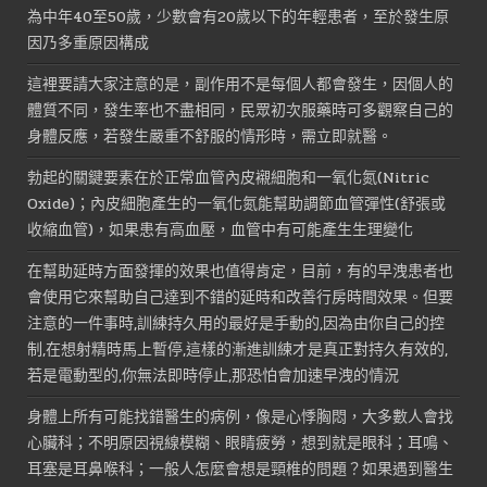
為中年40至50歲，少數會有20歲以下的年輕患者，至於發生原
因乃多重原因構成
這裡要請大家注意的是，副作用不是每個人都會發生，因個人的
體質不同，發生率也不盡相同，民眾初次服藥時可多觀察自己的
身體反應，若發生嚴重不舒服的情形時，需立即就醫。
勃起的關鍵要素在於正常血管內皮襯細胞和一氧化氮(Nitric
Oxide)；內皮細胞產生的一氧化氮能幫助調節血管彈性(舒張或
收縮血管)，如果患有高血壓，血管中有可能產生生理變化
在幫助延時方面發揮的效果也值得肯定，目前，有的早洩患者也
會使用它來幫助自己達到不錯的延時和改善行房時間效果。但要
注意的一件事時,訓練持久用的最好是手動的,因為由你自己的控
制,在想射精時馬上暫停,這樣的漸進訓練才是真正對持久有效的,
若是電動型的,你無法即時停止,那恐怕會加速早洩的情況
身體上所有可能找錯醫生的病例，像是心悸胸悶，大多數人會找
心臟科；不明原因視線模糊、眼睛疲勞，想到就是眼科；耳鳴、
耳塞是耳鼻喉科；一般人怎麼會想是頸椎的問題？如果遇到醫生