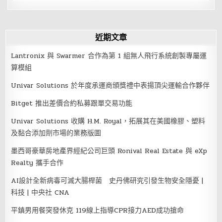
近期文章
Lantronix 與 Swarmer 合作為第 1 組無人飛行系統創製專屬運
算模組
Univar Solutions 於年度承運商頒獎禮中表揚頂尖運輸合作夥伴
Bitget 推出差價合約私募跟單交易功能
Univar Solutions 收購 H.M. Royal，拓展其在美國橡膠、塑料
及黏合添加劑市場的業務版圖
墨西哥豪華房地產界經紀公司巨頭 Ronival Real Estate 與 eXp
Realty 攜手合作
AI設計全新病毒可滅大腸桿菌 史丹佛研究引發生物安全隱憂 |
科技 | 中央社 CNA
平鎮男用餐突發休克 119線上指導CPR接力AED成功搶命