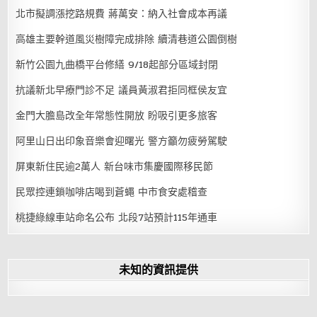
北市擬調漲挖路規費 蔣萬安：納入社會成本再議
高雄主要幹道風災樹障完成排除 續清巷道公園倒樹
新竹公園九曲橋平台修繕 9/18起部分區域封閉
抗議新北早療門診不足 議員黃淑君拒同框侯友宜
金門大膽島改全年常態性開放 盼吸引更多旅客
阿里山日出印象音樂會迎曙光 警方籲勿疲勞駕駛
屏東新住民逾2萬人 新台味市集慶國際移民節
民眾控連鎖咖啡店喝到蒼蠅 中市食安處稽查
桃捷綠線車站命名公布 北段7站預計115年通車
未知的資訊提供