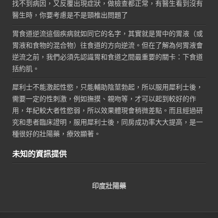
找不到病因，又反覆出現症狀，做檢查都正常，有醫生看到沒有
醫生時，你要考慮是不是頸椎出問題了
胃食道逆流這個疾病就如同它的名字，其實就是胃中的胃液（或
胃液和食物的混合物）往食道的方向逆流。但在了解為何胃液會
逆流之前，我們必須先認識胃和食道之間最重要的關卡：下食道
括約肌。
犀利士不能激起性慾，只能輔助陰莖勃起，所以服用犀利士後，
需要一定的性刺激，例如撫摸、親吻等，才可以起到較好的作
用，年紀較大者性慾弱，所以效果體現會稍微差點。而且經過研
究和患者臨床證明，服用犀利士後，同房成功率大大提高，是一
種很好的壯陽藥，療效顯著。
未知的資訊提供
印度壯陽藥