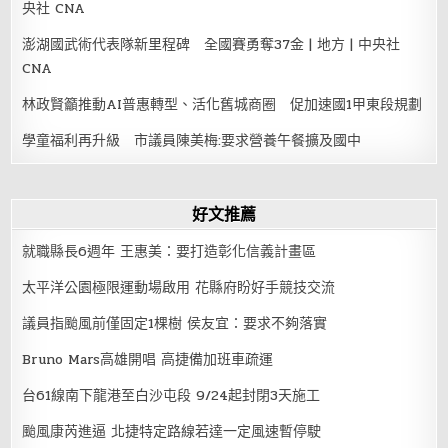
央社 CNA
澎湖國武術代表隊新里程碑 全國賽勇奪37金 | 地方 | 中央社
CNA
林政賢籲推動AI普惠轉型、活化舊城商圈 促加速國1甲東段規劃
學童福利再升級 市議員陳美梅:要求營養午餐擴及國中
好文推薦
就職縣長6週年 王惠美：要打造彰化信義計畫區
太平洋公園極限運動場啟用 花縣府盼好手競技交流
議員指颱風前僅固定1棵樹 侯友宜：要求不夠落實
Bruno Mars高雄開唱 高捷備加班車疏運
台61線南下龍港至白沙屯段 9/24起封閉3天施工
颱風康芮進逼 北捷特定路線若達一定風速暫停駛