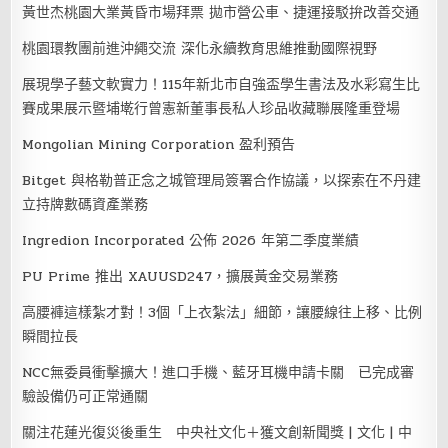
黃世杰桃園大業黃昏市場拜票 拋市營公車、捷運接駁拚改善交通
桃園環教團前進沖繩交流 深化永續教育思維推動國際視野
展現學子藝文軟實力！115年新北市自強盃學生書法及水彩寫生比
賽成果展示暨埔墘行曾憲新董事長私人珍品收藏聯展隆重登場
Mongolian Mining Corporation 盈利預告
Bitget 與格勒普正念之城管理局簽署合作協議，以探索在不丹建
立持牌數碼資產業務
Ingredion Incorporated 公佈 2026 年第二季度業績
PU Prime 推出 XAUUSD247，擴展黃金交易業務
高腰褲這樣紮才對！3個「上衣紮法」細節，讓腰線往上移、比例
瞬間拉長
NCC無委員衝擊擴大！進口手機、藍牙耳機申請卡關 已完成審
驗設備仍可正常通關
關注花蓮光復災後重生 中央社文化＋獲文創新聞獎 | 文化 | 中