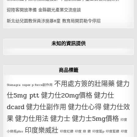
迎陸客開放準備 金縣觀光產業交流座談
新北幼兒園教保員涉施暴8童 教育局開罰勒令停招
未知的資訊提供
商品標籤
不用處方簽的壯陽藥
健力
Stenagra
super p force副作用
仕5mg ptt
健力仕20mg價格
健力仕
dcard
健力仕副作用
健力仕心得
健力仕效
果
健力仕用法
健力士
健力士5mg價格
印度
印度樂威壯
小綠瓶plus
印度紅鑽
印度 綠 鑽
印度藍p
印度藍鑽
印度