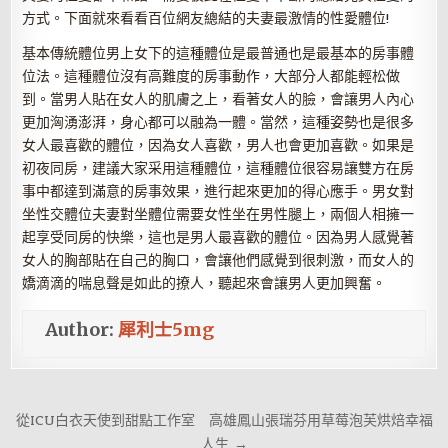
方式。下面就來看看百位網友總結的夫妻最激情的性愛體位!
基本傳統體位男上女下的這種體位是最普通也是最基本的房事體
位法。這種體位沒有高難度的房事動作，大部分人都能輕松做
到。當男人貼在女人的肌膚之上，看著女人的臉，會讓男人內心
更加洶湧澎湃，身心都可以融為一體。當然，這種姿勢也是很多
女人最喜歡的體位，因為女人喜歡，男人也會更加喜歡。如果是
初夜同房，建議大家采用這種體位，這種體位很容易讓雙方在房
事中都達到滿意的房事效果，進行起來更加的得心應手。男女對
坐性交體位夫妻對坐體位需要女性坐在男性腿上，兩個人相擁一
起享受同房的快樂，這也是男人最喜歡的體位。因為男人感覺著
女人的胸部貼在自己的胸口，會讓他們感覺到很刺激，而女人的
嬌滴滴的喘息聲是如此的撩人，聽起來會讓男人更加興奮。
Author:
犀利士5mg
文
從ICU白衣天使到甜點工作室 高雄鳳山張瑞芬用草莓泡芙烘焙幸福
人生 →