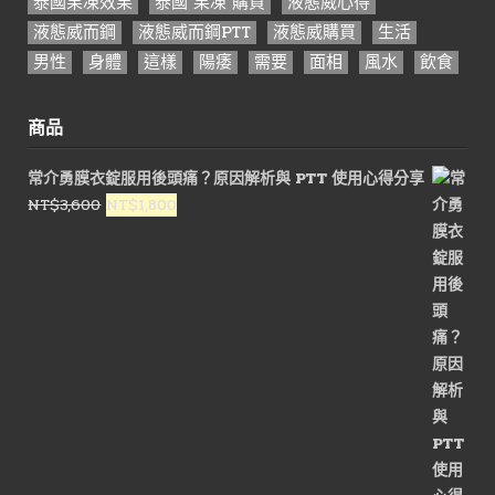
泰國果凍效果
泰國 果凍 購買
液態威心得
液態威而鋼
液態威而鋼PTT
液態威購買
生活
男性
身體
這樣
陽痿
需要
面相
風水
飲食
商品
常介勇膜衣錠服用後頭痛？原因解析與 PTT 使用心得分享
原
目
NT$
3,600
NT$
1,800
始
前
價
價
格：
格：
NT$3,600。
NT$1,800。