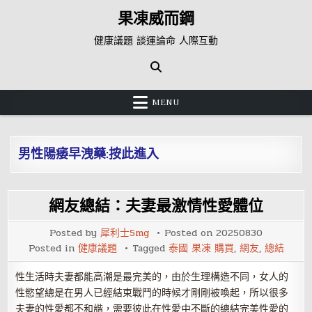
Skip
果凍威而鋼
to
content
健康議題 談運論命 人際互動
MENU
男性陽痿早洩藥:按此進入
網友總結：夫妻最激情性愛體位
Posted by
犀利士5mg
Posted on
20250830
Posted in
健康議題
Tagged
泰國 果凍 購買
,
網友
,
總結
性生活時夫妻都能高潮是最完美的，由於生理構造不同，女人的
性慾望總是在男人已經結束戰鬥的時候才剛剛被喚起，所以很多
夫妻的性愛都不和諧，需要彼此在性愛中不斷的總結完美性愛的