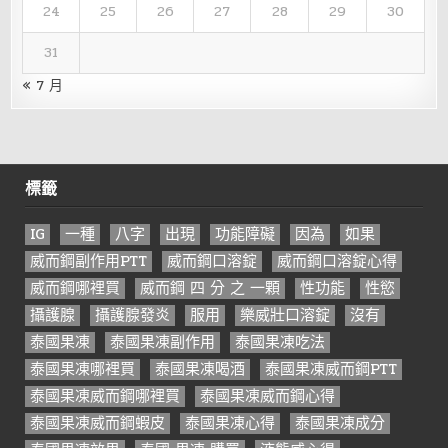
24
25
26
27
28
29
30
31
« 7 月
標籤
IG
一種
八字
出現
功能障礙
因為
如果
威而鋼副作用PTT
威而鋼口溶錠
威而鋼口溶錠心得
威而鋼哪裡買
威而鋼 四 分 之 一顆
性功能
性慾
攝護腺
攝護腺發炎
服用
樂威壯口溶錠
沒有
泰國果凍
泰國果凍副作用
泰國果凍吃法
泰國果凍哪裡買
泰國果凍喝酒
泰國果凍威而鋼PTT
泰國果凍威而鋼哪裡買
泰國果凍威而鋼心得
泰國果凍威而鋼蝦皮
泰國果凍心得
泰國果凍成分