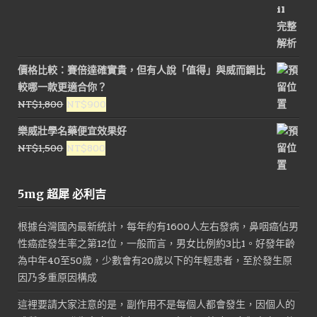
價格比較：賽倍達確實貴，但有人說「值得」與威而鋼比
較哪一款更適合你？
原
目
NT$
1,800
NT$
900
始
前
樂威壯學名藥便宜效果好
價
價
原
目
NT$
1,500
NT$
800
格：
格：
始
前
NT$1,800。
NT$900。
價
價
5mg 超犀 必利吉
格：
格：
NT$1,500。
NT$800。
根據台灣國內最新統計，每年約有1600人左右發病，鼻咽癌佔男
性癌症發生率之第12位，一般而言，男女比例約3比1。好發年齡
為中年40至50歲，少數會有20歲以下的年輕患者，至於發生原
因乃多重原因構成
這裡要請大家注意的是，副作用不是每個人都會發生，因個人的