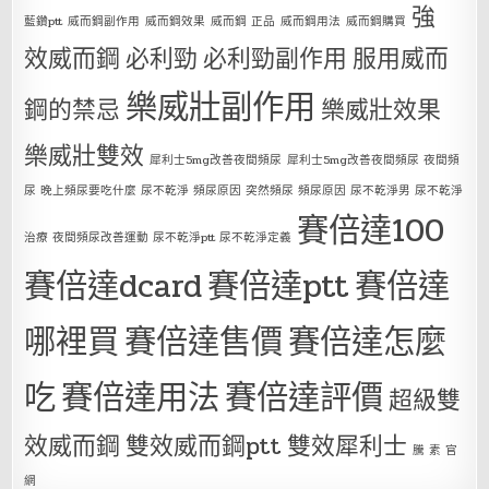
強
藍鑽ptt
威而鋼副作用
威而鋼效果
威而鋼 正品
威而鋼用法
威而鋼購買
效威而鋼
必利勁
必利勁副作用
服用威而
樂威壯副作用
鋼的禁忌
樂威壯效果
樂威壯雙效
犀利士5mg改善夜間頻尿
犀利士5mg改善夜間頻尿 夜間頻
尿 晚上頻尿要吃什麼 尿不乾淨 頻尿原因 突然頻尿 頻尿原因 尿不乾淨男 尿不乾淨
賽倍達100
治療 夜間頻尿改善運動 尿不乾淨ptt 尿不乾淨定義
賽倍達dcard
賽倍達ptt
賽倍達
哪裡買
賽倍達售價
賽倍達怎麼
吃
賽倍達用法
賽倍達評價
超級雙
效威而鋼
雙效威而鋼ptt
雙效犀利士
騰 素 官
網