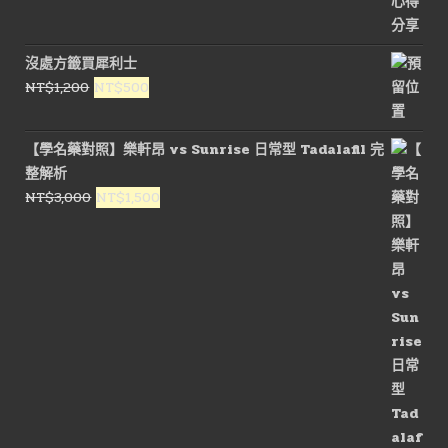
沒處方籤買犀利士
原
目
NT$
1,200
NT$
500
始
前
價
價
【學名藥對照】樂軒昂 vs Sunrise 日常型 Tadalafil 完
格：
格：
整解析
NT$1,200。
NT$500。
原
目
NT$
3,000
NT$
1,500
始
前
價
價
格：
格：
NT$3,000。
NT$1,500。