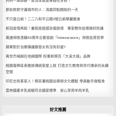
狗狗一直舔腳，是清潔還是身體在求救？
那些默默守護城市的人：清晨四點開始的一天
不只是公廁！二二八和平公園3號公廁華麗變身
新冠疫情再起！暑假旅遊感染風險增 專家教你這樣做好防護
萬通保險憑藉50周年企劃首創「Invesurance」保險投資哲學
蘋果對於治療攝護腺發炎有沒有好處?
黃世杰喊越在地越國際 盼重新擦亮「大溪大禧」品牌
桃園復興區泰雅族傳統家屋上樑 打造文化教育與世代傳承的永續
空間
印尼也有客家人！移民署桃園站舉辦文化體驗 學員動手做粄食
雲林國產羊乳檢驗符合國家標準 安心享用羊肉羊乳
好文推薦