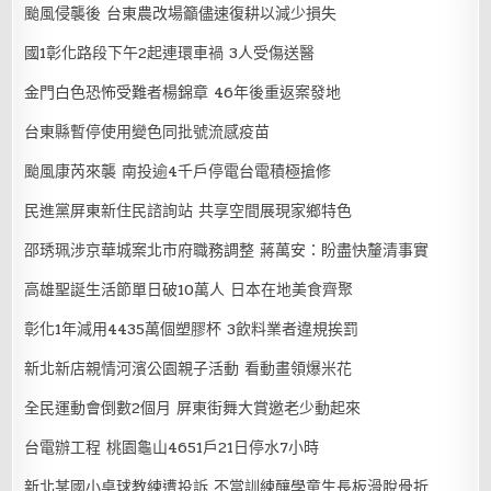
颱風侵襲後 台東農改場籲儘速復耕以減少損失
國1彰化路段下午2起連環車禍 3人受傷送醫
金門白色恐怖受難者楊錦章 46年後重返案發地
台東縣暫停使用變色同批號流感疫苗
颱風康芮來襲 南投逾4千戶停電台電積極搶修
民進黨屏東新住民諮詢站 共享空間展現家鄉特色
邵琇珮涉京華城案北市府職務調整 蔣萬安：盼盡快釐清事實
高雄聖誕生活節單日破10萬人 日本在地美食齊聚
彰化1年減用4435萬個塑膠杯 3飲料業者違規挨罰
新北新店親情河濱公園親子活動 看動畫領爆米花
全民運動會倒數2個月 屏東街舞大賞邀老少動起來
台電辦工程 桃園龜山4651戶21日停水7小時
新北某國小桌球教練遭投訴 不當訓練釀學童生長板滑脫骨折