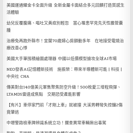
美國運通耀金卡全面升級 全新金屬卡面結合多元回饋打造質感生
活體驗
幼兒反覆腹痛、嘔吐又黃疸別輕忽 當心罹患罕見先天性膽管囊
腫
治療免再跑外縣市！宜蘭70歲婦心房顫動多年 在地接受電燒治
療改善心悸
美國大手筆囤積繪圖處理器 中國以低價模型搶攻全球AI市場
NEO發表AI記憶體新技術 施振榮：帶來半導體新可能 | 科技 |
中央社 CNA
傳美對台140億美元軍售聚焦防空升級！500枚愛三增程飛彈、
LTAMDS雷達成焦點 交期恐受產能影響
【有片】車停家門前「才剛上車」就被撞 大溪男轉彎失控釀2傷
竟肇逃
中壢警路檢車牌辨識系統立功！攔查異常車輛揪出毒駕