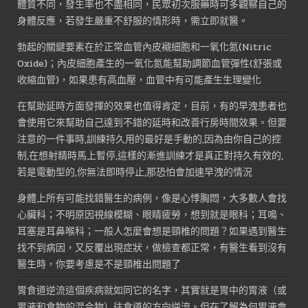
體質不同，發生率也不盡相同，民眾初次服藥時可多觀察自己的
身體反應，若發生嚴重不舒服的情形時，需立即就醫。
勃起的關鍵要素在於正常血管內皮襯細胞和一氧化氮(Nitric
Oxide)；內皮細胞產生的一氧化氮能幫助調節血管彈性(舒張或
收縮血管)，如果患有高血壓，血管中有可能產生生理變化
在幫助延時方面發揮的效果也值得肯定，目前，有的早洩患者也
會使用它來幫助自己達到不錯的延時和改善行房時間效果。但要
注意的一件事時,訓練持久用的最好是手動的,因為由你自己的控
制,在想射精時馬上暫停,這樣的漸進訓練才是真正對持久有效的,
若是電動型的,你無法即時停止,那恐怕會加速早洩的情況
身體上所有可能找錯醫生的病例，像是心悸胸悶，大多數人會找
心臟科；不明原因視線模糊、眼睛疲勞，想到就是眼科；耳鳴、
耳塞是耳鼻喉科；一般人怎麼會想是頸椎的問題？如果遇到醫生
找不到病因，又反覆出現症狀，做檢查都正常，有醫生看到沒有
醫生時，你要考慮是不是頸椎出問題了
胃食道逆流這個疾病就如同它的名字，其實就是胃中的胃液（或
胃液和食物的混合物）往食道的方向逆流。但在了解為何胃液會