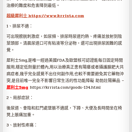
治療的難度和危害降到最低。
超級犀利士 https://www.krrista.com
1、排尿不適：
可出現膀胱刺激症，如尿頻、排尿時尿道灼熱、疼痛並放射到陰
莖頭部。清晨尿道口可有粘液等分泌物，還可出現排尿困難的感
覺。
犀利士5mg,是唯一經過美國FDA及歐盟核可認證能每日固定時間
服用,穩定低劑量於體內,用以治療真正患有陽痿或者攝護腺肥大共
病症者,幾乎完全感覺不出任何副作用,也較不需要避免其它藥物沖
突,是目前唯一完全不影響日常生活的性功能障礙 助勃壯陽藥品 –
犀利士5mg
https://krrista.com/goods-134.html
2、局部症狀：
後尿道、會陰和肛門處墜脹不適感，下蹲、大便及長時間坐在椅
凳上脹痛加重。
3、放射性疼痛：