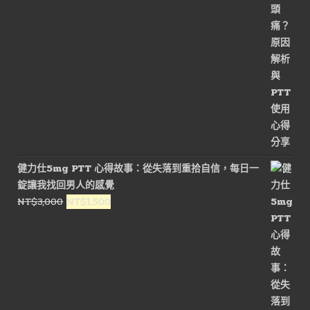
NT$3,600。
NT$1,800。
健力仕5mg PTT 心得故事：從失落到重拾自信，每日一
錠讓我找回男人的感覺
原
目
NT$
3,000
NT$
1,500
始
前
價
價
格：
格：
NT$3,000。
NT$1,500。