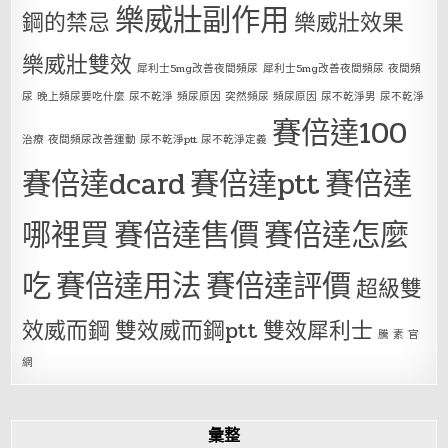
樂威壯副作用
鋼的禁忌
樂威壯效果
樂威壯雙效
犀利士5mg改善夜間頻尿
犀利士5mg改善夜間頻尿 夜間頻
尿 晚上頻尿要吃什麼 尿不乾淨 頻尿原因 突然頻尿 頻尿原因 尿不乾淨男 尿不乾淨
賽倍達100
治療 夜間頻尿改善運動 尿不乾淨ptt 尿不乾淨定義
賽倍達dcard
賽倍達ptt
賽倍達
哪裡買
賽倍達售價
賽倍達怎麼
吃
賽倍達用法
賽倍達評價
超級雙
效威而鋼
雙效威而鋼ptt
雙效犀利士
騰 素 官
網
彙整