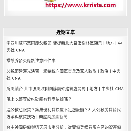
近期文章
李四川蘇巧慧同慶父親節 皆提新北大巨蛋樹林區願景 | 地方 | 中
央社 CNA
攝護腺發炎應該注意四件事
父親節逢漢光演習 賴總統向國軍官兵及家人致敬 | 政治 | 中央
社 CNA
颱風襲台 北市強風吹倒圍籬鷹架建管處開罰 | 地方 | 中央社 CNA
晚上吃薑等於吃砒霜有科學依據嗎？
連公教也限貸？築巢優利貸額度不足怎麼辦？3 大公教房貸替代
方案與核貸技巧 | 樂屋網房產新聞
台中神岡房價與透天厝市場分析：從實價登錄看蛋白區的資產價