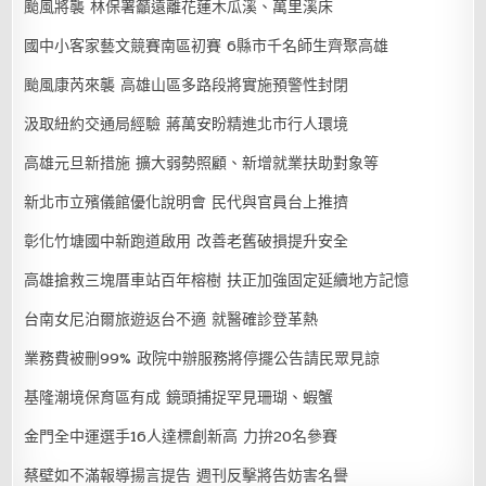
颱風將襲 林保署籲遠離花蓮木瓜溪、萬里溪床
國中小客家藝文競賽南區初賽 6縣市千名師生齊聚高雄
颱風康芮來襲 高雄山區多路段將實施預警性封閉
汲取紐約交通局經驗 蔣萬安盼精進北市行人環境
高雄元旦新措施 擴大弱勢照顧、新增就業扶助對象等
新北市立殯儀館優化說明會 民代與官員台上推擠
彰化竹塘國中新跑道啟用 改善老舊破損提升安全
高雄搶救三塊厝車站百年榕樹 扶正加強固定延續地方記憶
台南女尼泊爾旅遊返台不適 就醫確診登革熱
業務費被刪99% 政院中辦服務將停擺公告請民眾見諒
基隆潮境保育區有成 鏡頭捕捉罕見珊瑚、蝦蟹
金門全中運選手16人達標創新高 力拚20名參賽
蔡壁如不滿報導揚言提告 週刊反擊將告妨害名譽