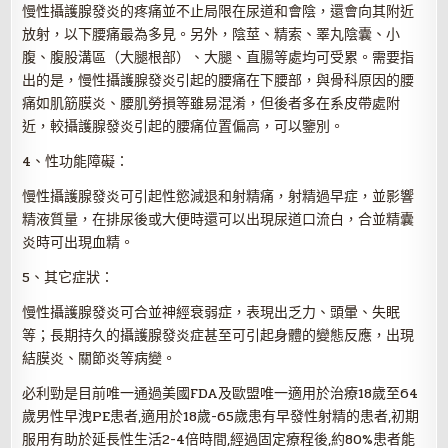
慢性攝護腺發炎的疼痛並不止局限在尿道和會陰，還會向其附近
放射，以下腰痛最為多見。另外，陰莖、精索、睪丸陰囊、小
腹、腹股溝區（大腿根部）、大腿、直腸等處均可受累。需要指
出的是，慢性攝護腺發炎引起的腰痛在下腰部，與骨科原因的腰
痛如肌筋膜炎、腰肌勞損等雖易混淆，但後者多在系皮帶處附
近，較攝護腺發炎引起的腰痛位置偏高，可以鑒別。
4、性功能障礙：
慢性攝護腺發炎可引起性慾減退和射精痛，射精過早症，並影響
精液質量，在排尿後或大便時還可以出現尿道口流白，合並精囊
炎時可出現血精。
5、其它症狀：
慢性攝護腺發炎可合並神經衰弱症，表現出乏力、頭暈、失眠
等；長期持久的攝護腺發炎症甚至可引起身體的變態反應，出現
結膜炎、關節炎等病變。
必利勁是目前唯一通過美國FDA及歐盟唯一適用於治療18歲至64
歲男性早洩PE患者,適用於18歲-65歲患有早發性射精的患者,初期
服用有助於延長性生活2-4倍時間,經過固定療程後,約80%患者能