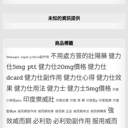
未知的資訊提供
商品標籤
不用處方簽的壯陽藥
健力
Stenagra
super p force副作用
仕5mg ptt
健力仕20mg價格
健力仕
dcard
健力仕副作用
健力仕心得
健力仕效
果
健力仕用法
健力士
健力士5mg價格
印度
印度樂威壯
小綠瓶plus
印度紅鑽
印度 綠 鑽
印度藍p
印度藍鑽
印度
強
藍鑽ptt
威而鋼副作用
威而鋼效果
威而鋼 正品
威而鋼用法
威而鋼購買
效威而鋼
必利勁
必利勁副作用
服用威而