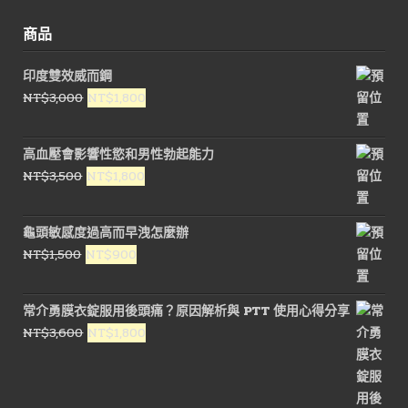
商品
印度雙效威而鋼
原
目
NT$
3,000
NT$
1,800
始
前
價
價
高血壓會影響性慾和男性勃起能力
格：
格：
原
目
NT$
3,500
NT$
1,800
NT$3,000。
NT$1,800。
始
前
價
價
龜頭敏感度過高而早洩怎麼辦
格：
格：
原
目
NT$
1,500
NT$
900
NT$3,500。
NT$1,800。
始
前
價
價
常介勇膜衣錠服用後頭痛？原因解析與 PTT 使用心得分享
格：
格：
原
目
NT$
3,600
NT$
1,800
NT$1,500。
NT$900。
始
前
價
價
格：
格：