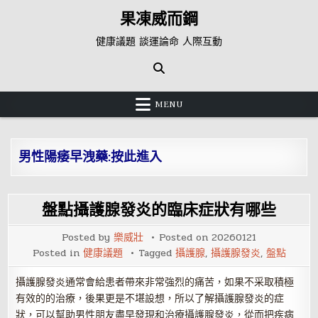
Skip
果凍威而鋼
to
content
健康議題 談運論命 人際互動
MENU
男性陽痿早洩藥:按此進入
盤點攝護腺發炎的臨床症狀有哪些
Posted by
樂威壯
Posted on
20260121
Posted in
健康議題
Tagged
攝護腺
,
攝護腺發炎
,
盤點
攝護腺發炎通常會給患者帶來非常強烈的痛苦，如果不采取積極
有效的的治療，後果更是不堪設想，所以了解攝護腺發炎的症
狀，可以幫助男性朋友盡早發現和治療攝護腺發炎，從而把疾病