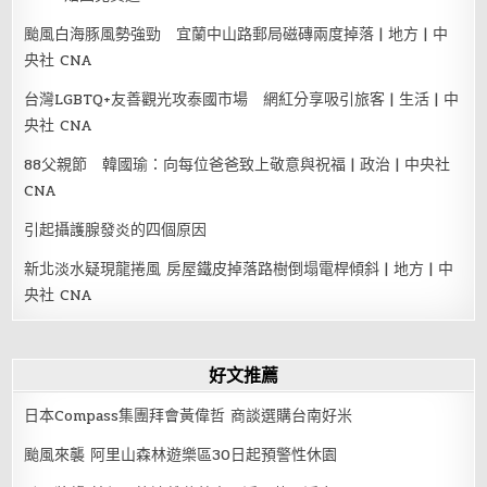
颱風白海豚風勢強勁 宜蘭中山路郵局磁磚兩度掉落 | 地方 | 中
央社 CNA
台灣LGBTQ+友善觀光攻泰國市場 網紅分享吸引旅客 | 生活 | 中
央社 CNA
88父親節 韓國瑜：向每位爸爸致上敬意與祝福 | 政治 | 中央社
CNA
引起攝護腺發炎的四個原因
新北淡水疑現龍捲風 房屋鐵皮掉落路樹倒塌電桿傾斜 | 地方 | 中
央社 CNA
好文推薦
日本Compass集團拜會黃偉哲 商談選購台南好米
颱風來襲 阿里山森林遊樂區30日起預警性休園