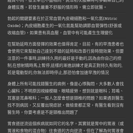
體質不同，發生率也不盡相同，民眾初次服藥時可多觀察自己的
身體反應，若發生嚴重不舒服的情形時，需立即就醫。
勃起的關鍵要素在於正常血管內皮襯細胞和一氧化氮(Nitric
Oxide)；內皮細胞產生的一氧化氮能幫助調節血管彈性(舒張或
收縮血管)，如果患有高血壓，血管中有可能產生生理變化
在幫助延時方面發揮的效果也值得肯定，目前，有的早洩患者也
會使用它來幫助自己達到不錯的延時和改善行房時間效果。但要
注意的一件事時,訓練持久用的最好是手動的,因為由你自己的控
制,在想射精時馬上暫停,這樣的漸進訓練才是真正對持久有效的,
若是電動型的,你無法即時停止,那恐怕會加速早洩的情況
身體上所有可能找錯醫生的病例，像是心悸胸悶，大多數人會找
心臟科；不明原因視線模糊、眼睛疲勞，想到就是眼科；耳鳴、
耳塞是耳鼻喉科；一般人怎麼會想是頸椎的問題？如果遇到醫生
找不到病因，又反覆出現症狀，做檢查都正常，有醫生看到沒有
醫生時，你要考慮是不是頸椎出問題了
胃食道逆流這個疾病就如同它的名字，其實就是胃中的胃液（或
胃液和食物的混合物）往食道的方向逆流。但在了解為何胃液會