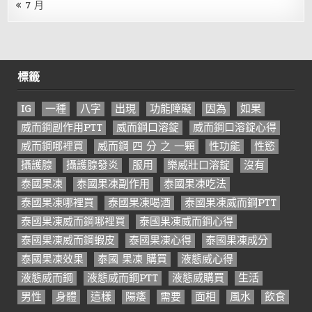
« 7 月
標籤
IG
一種
八字
出現
功能障礙
因為
如果
威而鋼副作用PTT
威而鋼口溶錠
威而鋼口溶錠心得
威而鋼哪裡買
威而鋼 四 分 之 一顆
性功能
性慾
攝護腺
攝護腺發炎
服用
樂威壯口溶錠
沒有
泰國果凍
泰國果凍副作用
泰國果凍吃法
泰國果凍哪裡買
泰國果凍喝酒
泰國果凍威而鋼PTT
泰國果凍威而鋼哪裡買
泰國果凍威而鋼心得
泰國果凍威而鋼蝦皮
泰國果凍心得
泰國果凍成分
泰國果凍效果
泰國 果凍 購買
液態威心得
液態威而鋼
液態威而鋼PTT
液態威購買
生活
男性
身體
這樣
陽痿
需要
面相
風水
飲食