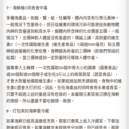
7、海鮮維C同食會中毒
多種海產品，如蝦、蟹、蛤、牡蠣等，體內均含有化學元素砷。
一般情況下含量很小，但日益嚴重的環境污染可能使這些動物體
內砷的含量達到較高水平。蝦體內所含砷的化合價是五價，一般
情況下，五價砷對人體是沒有害處的。理論上講，高劑量的維生
素C（一次性攝取維生素（維生素食品）C超過500毫克）和五價
砷經過復雜的化學反應，會轉變為有毒的三價砷（即我們常說的
砒霜），當三價砷達到一定劑量時可導致人體中毒。
據專業人士解釋，一次性攝取50個中等大小的蘋果（蘋果食品）
或30個梨或10個橙子或生吃3斤以上的綠葉蔬菜（蔬菜食品），
才會大劑量地攝取維生素C。如果經過加熱烹調過程，食物中的維
生素C還會大打折扣。因此，在吃海產品的同時食用水果或青菜，
只要不超過上述的量是沒有危險的。金屬類元素容易沉積在海鮮
的頭部，所以盡量不要吃蝦頭、魚頭。
8、打包來的海鮮要冷藏
如果海鮮已經高溫徹底烹熟，那麼只需馬上放入冷藏室，下餐加
熱後即可食用。如果海鮮並未經過充分加熱，但已經死去，那麼