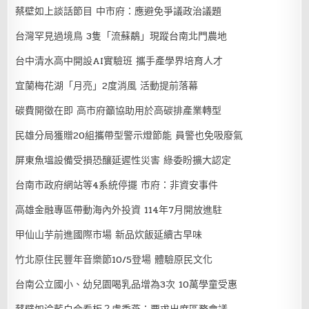
蔡壁如上談話節目 中市府：應避免爭議政治議題
台灣罕見過境鳥 3隻「流蘇鷸」現蹤台南北門農地
台中清水高中開設AI實驗班 攜手產學界培育人才
宜蘭梅花湖「月亮」2度消風 活動提前落幕
碳費開徵在即 高市府籲協助用於高碳排產業轉型
民雄分局獲贈20組攜帶型警示燈節能 員警也免吸廢氣
屏東魚塭設備受損恐釀延遲性災害 綠委盼擴大認定
台南市政府網站等4系統停擺 市府：非資安事件
高雄金融專區帶動海內外投資 114年7月開放進駐
甲仙山芋前進國際市場 新品炊飯延續古早味
竹北原住民豐年音樂節10/5登場 體驗原民文化
台南公立國小、幼兒園喝乳品增為3次 10萬學童受惠