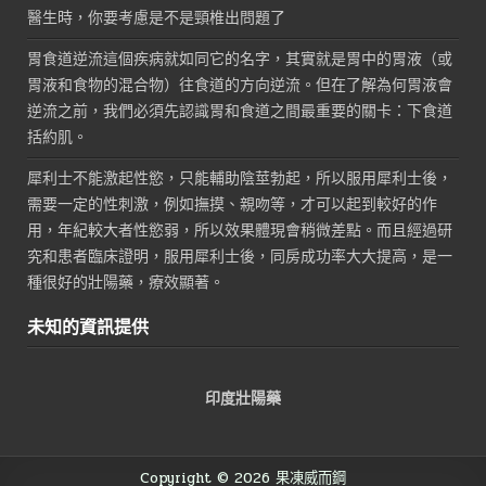
醫生時，你要考慮是不是頸椎出問題了
胃食道逆流這個疾病就如同它的名字，其實就是胃中的胃液（或
胃液和食物的混合物）往食道的方向逆流。但在了解為何胃液會
逆流之前，我們必須先認識胃和食道之間最重要的關卡：下食道
括約肌。
犀利士不能激起性慾，只能輔助陰莖勃起，所以服用犀利士後，
需要一定的性刺激，例如撫摸、親吻等，才可以起到較好的作
用，年紀較大者性慾弱，所以效果體現會稍微差點。而且經過研
究和患者臨床證明，服用犀利士後，同房成功率大大提高，是一
種很好的壯陽藥，療效顯著。
未知的資訊提供
印度壯陽藥
Copyright © 2026 果凍威而鋼