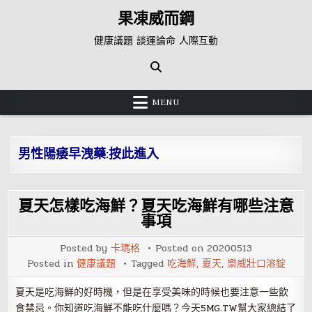
Skip
果凍威而鋼
to
content
健康議題 談運論命 人際互動
MENU
男性陽痿早洩藥:按此進入
夏天怎樣吃海鮮？夏天吃海鮮有哪些注意
事項
Posted by
卡瑪格
Posted on
20200513
Posted in
健康議題
Tagged
吃海鮮
,
夏天
,
樂威壯口溶錠
夏天是吃海鮮的好時機，但是在享受美味的時候也要注意一些飲
食禁忌。你知道吃海鮮不能吃什麼嗎？今天5MG.TW幫大家總結了