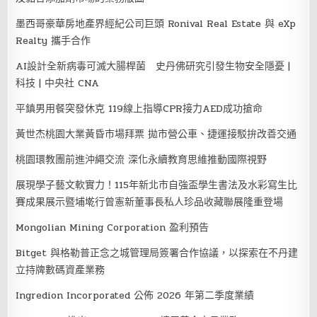
墨西哥豪華房地產界經紀公司巨頭 Ronival Real Estate 與 eXp
Realty 攜手合作
AI設計全新病毒可滅大腸桿菌 史丹佛研究引發生物安全隱憂 |
科技 | 中央社 CNA
平鎮男用餐突發休克 119線上指導CPR接力AED成功搶命
黃世杰桃園大業黃昏市場拜票 拋市營公車、捷運接駁拚改善交通
桃園環教團前進沖繩交流 深化永續教育思維推動國際視野
展現學子藝文軟實力！115年新北市自強盃學生書法及水彩寫生比
賽成果展示暨埔墘行曾憲新董事長私人珍品收藏聯展隆重登場
Mongolian Mining Corporation 盈利預告
Bitget 與格勒普正念之城管理局簽署合作協議，以探索在不丹建
立持牌數碼資產業務
Ingredion Incorporated 公佈 2026 年第二季度業績