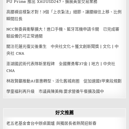
PU Prime 推出 XAUUSD247，擴展黃金交易業務
高腰褲這樣紮才對！3個「上衣紮法」細節，讓腰線往上移、比例
瞬間拉長
NCC無委員衝擊擴大！進口手機、藍牙耳機申請卡關 已完成審
驗設備仍可正常通關
關注花蓮光復災後重生 中央社文化＋獲文創新聞獎 | 文化 | 中
央社 CNA
澎湖國武術代表隊新里程碑 全國賽勇奪37金 | 地方 | 中央社
CNA
林政賢籲推動AI普惠轉型、活化舊城商圈 促加速國1甲東段規劃
學童福利再升級 市議員陳美梅:要求營養午餐擴及國中
好文推薦
老五老基金會台中辦桌圍爐 與獨居長者熱鬧迎新春