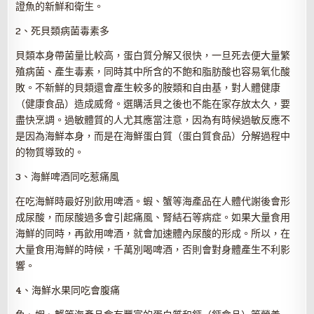
證魚的新鮮和衛生。
2、死貝類病菌毒素多
貝類本身帶菌量比較高，蛋白質分解又很快，一旦死去便大量繁
殖病菌、產生毒素，同時其中所含的不飽和脂肪酸也容易氧化酸
敗。不新鮮的貝類還會產生較多的胺類和自由基，對人體健康
（健康食品）造成威脅。選購活貝之後也不能在家存放太久，要
盡快烹調。過敏體質的人尤其應當注意，因為有時候過敏反應不
是因為海鮮本身，而是在海鮮蛋白質（蛋白質食品）分解過程中
的物質導致的。
3、海鮮啤酒同吃惹痛風
在吃海鮮時最好別飲用啤酒。蝦、蟹等海產品在人體代謝後會形
成尿酸，而尿酸過多會引起痛風、腎結石等病症。如果大量食用
海鮮的同時，再飲用啤酒，就會加速體內尿酸的形成。所以，在
大量食用海鮮的時候，千萬別喝啤酒，否則會對身體產生不利影
響。
4、海鮮水果同吃會腹痛