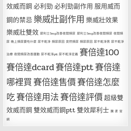
效威而鋼
必利勁
必利勁副作用
服用威而
樂威壯副作用
鋼的禁忌
樂威壯效果
樂威壯雙效
犀利士5mg改善夜間頻尿
犀利士5mg改善夜間頻尿 夜間頻
尿 晚上頻尿要吃什麼 尿不乾淨 頻尿原因 突然頻尿 頻尿原因 尿不乾淨男 尿不乾淨
賽倍達100
治療 夜間頻尿改善運動 尿不乾淨ptt 尿不乾淨定義
賽倍達dcard
賽倍達ptt
賽倍達
哪裡買
賽倍達售價
賽倍達怎麼
吃
賽倍達用法
賽倍達評價
超級雙
效威而鋼
雙效威而鋼ptt
雙效犀利士
騰 素 官
網