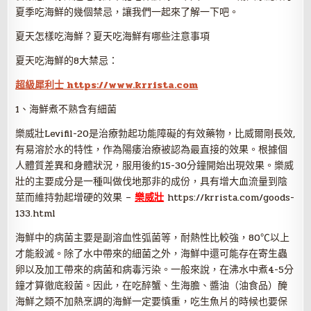
夏季吃海鮮的幾個禁忌，讓我們一起來了解一下吧。
夏天怎樣吃海鮮？夏天吃海鮮有哪些注意事項
夏天吃海鮮的8大禁忌：
超級犀利士 https://www.krrista.com
1、海鮮煮不熟含有細菌
樂威壯Levifil-20是治療勃起功能障礙的有效藥物，比威爾剛長效,
有易溶於水的特性，作為陽痿治療被認為最直接的效果。根據個
人體質差異和身體狀況，服用後約15-30分鐘開始出現效果。樂威
壯的主要成分是一種叫做伐地那非的成份，具有增大血流量到陰
莖而維持勃起增硬的效果 –
樂威壯
https://krrista.com/goods-
133.html
海鮮中的病菌主要是副溶血性弧菌等，耐熱性比較強，80℃以上
才能殺滅。除了水中帶來的細菌之外，海鮮中還可能存在寄生蟲
卵以及加工帶來的病菌和病毒污染。一般來說，在沸水中煮4-5分
鐘才算徹底殺菌。因此，在吃醉蟹、生海膽、醬油（油食品）醃
海鮮之類不加熱烹調的海鮮一定要慎重，吃生魚片的時候也要保