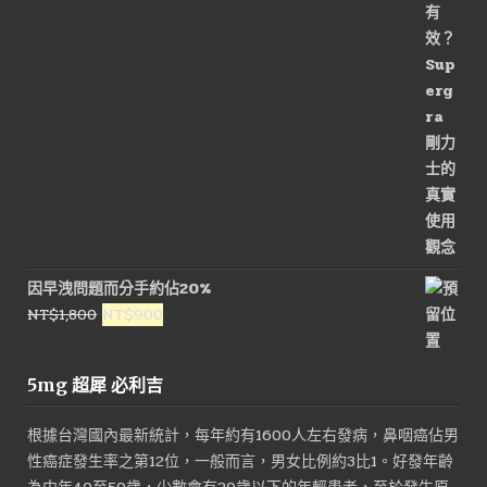
價
價
格：
格：
NT$2,600。
NT$1,300。
因早洩問題而分手約佔20%
原
目
NT$
1,800
NT$
900
始
前
價
價
5mg 超犀 必利吉
格：
格：
NT$1,800。
NT$900。
根據台灣國內最新統計，每年約有1600人左右發病，鼻咽癌佔男
性癌症發生率之第12位，一般而言，男女比例約3比1。好發年齡