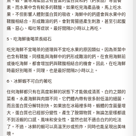
魚、蝦、蟹等海產品含有豐富的蛋白質和鈣（鈣食品）等營養
素。而水果中含有較多的鞣酸，如果吃完海產品後，馬上吃水
果，不但影響人體對蛋白質的吸收，海鮮中的鈣還會與水果中的
鞣酸相結合，形成難溶的鈣，會對胃腸道產生刺激，甚至引起腹
痛、惡心、嘔吐等症狀。最好間隔2小時以上再吃。
5、吃海鮮後喝茶長結石
吃完海鮮不宜喝茶的道理與不宜吃水果的原因類似。因為茶葉中
也含有鞣酸，同樣能與海鮮中的鈣形成難溶的鈣。在食用海鮮前
或後吃海鮮，都會增加鈣與鞣酸相結合的機會。因此，在吃海鮮
時最好別喝茶。同理，也是最好間隔2小時以上。
6、冰鮮蝦不可白灼著吃
任何海鮮都只有在高度新鮮的狀態下才能做成清蒸、白灼之類的
菜肴。水產海鮮與肉類不同，它們體內帶有很多耐低溫的細菌，
而且蛋白質分解特別快。如果放在冰箱裡多時，蝦體的含菌量增
大，蛋白質也已經部分變性，產生了胺類物質，無論怎麼樣都達
不到活蝦的口感、風味和安全性，當然也就不適合白灼的吃法
了。不過，冰鮮的蝦可以高溫烹炒或煎炸，同時也能呈現出美味
噢。