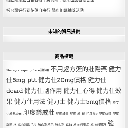
蔡壁如淪藍白合看板？盧秀燕：要求出席區務會議
搭台灣好行到花蓮自由行 縣府加碼抽獎活動
未知的資訊提供
商品標籤
不用處方簽的壯陽藥
健力
Stenagra
super p force副作用
仕5mg ptt
健力仕20mg價格
健力仕
dcard
健力仕副作用
健力仕心得
健力仕效
果
健力仕用法
健力士
健力士5mg價格
印度
印度樂威壯
小綠瓶plus
印度紅鑽
印度 綠 鑽
印度藍p
印度藍鑽
印度
強
藍鑽ptt
威而鋼副作用
威而鋼效果
威而鋼 正品
威而鋼用法
威而鋼購買