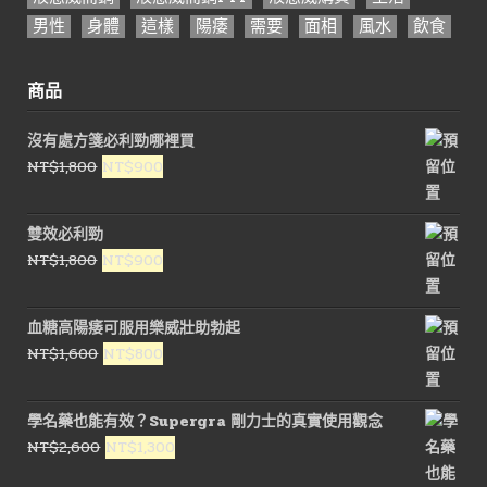
男性
身體
這樣
陽痿
需要
面相
風水
飲食
商品
沒有處方箋必利勁哪裡買
原
目
NT$
1,800
NT$
900
始
前
價
價
雙效必利勁
格：
格：
原
目
NT$
1,800
NT$
900
NT$1,800。
NT$900。
始
前
價
價
血糖高陽痿可服用樂威壯助勃起
格：
格：
原
目
NT$
1,600
NT$
800
NT$1,800。
NT$900。
始
前
價
價
學名藥也能有效？Supergra 剛力士的真實使用觀念
格：
格：
原
目
NT$
2,600
NT$
1,300
NT$1,600。
NT$800。
始
前