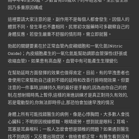
為中年40至50歲，少數會有20歲以下的年輕患者，至於發生原
因乃多重原因構成
這裡要請大家注意的是，副作用不是每個人都會發生，因個人的
體質不同，發生率也不盡相同，民眾初次服藥時可多觀察自己的
身體反應，若發生嚴重不舒服的情形時，需立即就醫。
勃起的關鍵要素在於正常血管內皮襯細胞和一氧化氮(Nitric
Oxide)；內皮細胞產生的一氧化氮能幫助調節血管彈性(舒張或
收縮血管)，如果患有高血壓，血管中有可能產生生理變化
在幫助延時方面發揮的效果也值得肯定，目前，有的早洩患者也
會使用它來幫助自己達到不錯的延時和改善行房時間效果。但要
注意的一件事時,訓練持久用的最好是手動的,因為由你自己的控
制,在想射精時馬上暫停,這樣的漸進訓練才是真正對持久有效的,
若是電動型的,你無法即時停止,那恐怕會加速早洩的情況
身體上所有可能找錯醫生的病例，像是心悸胸悶，大多數人會找
心臟科；不明原因視線模糊、眼睛疲勞，想到就是眼科；耳鳴、
耳塞是耳鼻喉科；一般人怎麼會想是頸椎的問題？如果遇到醫生
找不到病因，又反覆出現症狀，做檢查都正常，有醫生看到沒有