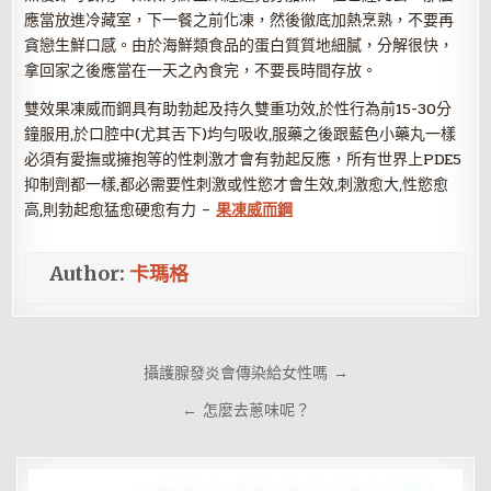
應當放進冷藏室，下一餐之前化凍，然後徹底加熱烹熟，不要再
貪戀生鮮口感。由於海鮮類食品的蛋白質質地細膩，分解很快，
拿回家之後應當在一天之內食完，不要長時間存放。
雙效果凍威而鋼具有助勃起及持久雙重功效,於性行為前15-30分
鐘服用,於口腔中(尤其舌下)均勻吸收,服藥之後跟藍色小藥丸一樣
必須有愛撫或擁抱等的性刺激才會有勃起反應，所有世界上PDE5
抑制劑都一樣,都必需要性刺激或性慾才會生效,刺激愈大,性慾愈
高,則勃起愈猛愈硬愈有力 –
果凍威而鋼
Author:
卡瑪格
文
攝護腺發炎會傳染給女性嗎 →
章
← 怎麼去蔥味呢？
導
覽