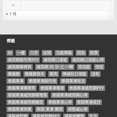
31
« 7 月
標籤
IG
一種
八字
出現
功能障礙
因為
如果
威而鋼副作用PTT
威而鋼口溶錠
威而鋼口溶錠心得
威而鋼哪裡買
威而鋼 四 分 之 一顆
性功能
性慾
攝護腺
攝護腺發炎
服用
樂威壯口溶錠
沒有
泰國果凍
泰國果凍副作用
泰國果凍吃法
泰國果凍哪裡買
泰國果凍喝酒
泰國果凍威而鋼PTT
泰國果凍威而鋼哪裡買
泰國果凍威而鋼心得
泰國果凍威而鋼蝦皮
泰國果凍心得
泰國果凍成分
泰國果凍效果
泰國 果凍 購買
液態威心得
液態威而鋼
液態威而鋼PTT
液態威購買
生活