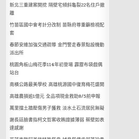
新北三重建案開挖 隔壁宅傾斜龜裂22名住戶撤
離
竹苗區國中會考計分改制 苗縣府尊重籲檢視配
套
春節安維加強交通疏導 金門警走春景點設機動
派出所
桃園角板山梅花季114年初登場 霹靂布袋戲偶
站台
南橫公路最美學校 高雄桃源國中復育梅花盛開
高雄農損逾1億元 全品項現金救助8/5前申報
萬里擋土牆壓傷男子獲救 淡水土石流居民無礙
謝長廷臉書指柯文哲案收賄證據薄弱 蔡壁如表
達感謝