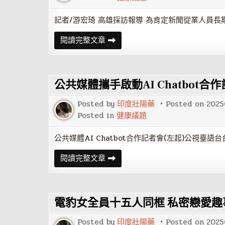
走
入
校
記者/游宏琦 高雄採訪報導 為肯定新聞從業人員
園
參
九
閱讀完整文章
與
一
友
記
善
者
校
節
園
高
週
公共媒體攜手啟動AI Chatbot合
雄
宣
市
導
新
週
Posted by
印度壯陽藥
Posted on
2025
聞
活
從
Posted in
健康議題
動
業
聯
盟
公共媒體AI Chatbot合作記者會(左起)公視臺
總
會
公
閱讀完整文章
舉
共
辦
媒
媒
體
體
攜
餐
手
敘
電豹女全員十五人同框 私密戀愛趣
啟
暨
動
績
AI
優
Posted by
印度壯陽藥
Posted on
2025