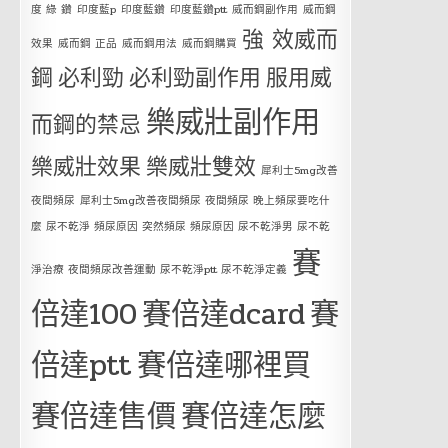
度 綠 鑽
印度藍p
印度藍鑽
印度藍鑽ptt
威而鋼副作用
威而鋼
強 效威而
效果
威而鋼 正品
威而鋼用法
威而鋼購買
鋼
必利勁
必利勁副作用
服用威
樂威壯副作用
而鋼的禁忌
樂威壯效果
樂威壯雙效
犀利士5mg改善
夜間頻尿
犀利士5mg改善夜間頻尿 夜間頻尿 晚上頻尿要吃什
麼 尿不乾淨 頻尿原因 突然頻尿 頻尿原因 尿不乾淨男 尿不乾
賽
淨治療 夜間頻尿改善運動 尿不乾淨ptt 尿不乾淨定義
倍達100
賽倍達dcard
賽
倍達ptt
賽倍達哪裡買
賽倍達售價
賽倍達怎麼