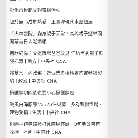
彰化市模範父親表揚活動
起於無心成於熱愛 王貴嬋現代水墨個展
「火車醫院」變身親子天堂！高雄親子遊樂園
開幕首日人潮爆棚
何欣純憶亡父提職場爸爸政見 江啟臣秀親子照
談托育 | 地方 | 中央社 CNA
兆基案 內政部：督促業者積極履約或轉讓契
約 | 政治 | 中央社 CNA
攝護腺切除後也要小心攝護腺癌
颱風白海豚釀北市75件災情 多為路樹倒塌、
建物受損 | 生活 | 中央社 CNA
桃園平鎮老婦被打死陳屍客廳 8旬老公自首
收押 | 社會 | 中央社 CNA