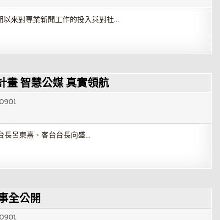
長期以來對專業新聞工作的投入與對社…
作計畫 智慧公媒 真實領航
0901
語台台長呂東熹、客台台長向盛…
事全公開
0901