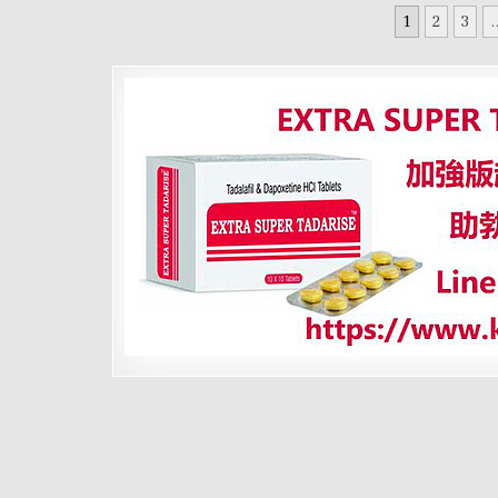
縣
風
文
府
潮
1
2
3
.
推
章
出
雙
分
層
巴
頁
士
臺
東
藍
與
永
續
旅
遊
二
遊
程