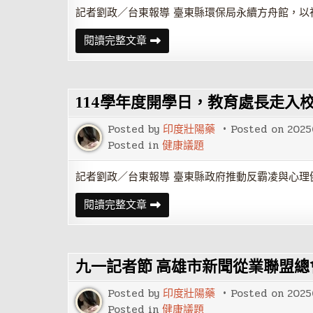
記者劉政／台東報導 臺東縣環保局永續方舟館，以
114
閱讀完整文章
年
環
保
局
永
114學年度開學日，教育處長走入
續
方
舟
Posted by
印度壯陽藥
Posted on
2025
館，
辦
Posted in
健康議題
理
跨
世
記者劉政／台東報導 臺東縣政府推動反霸凌與心理
代
永
114
閱讀完整文章
續
學
環
年
境
度
活
開
動，
學
九一記者節 高雄市新聞從業聯盟
日，
教
育
Posted by
印度壯陽藥
Posted on
2025
處
長
Posted in
健康議題