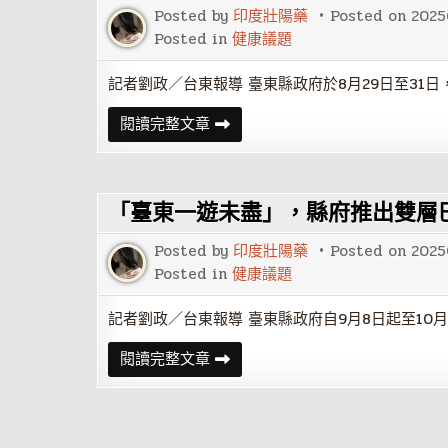
校
Posted by
印度壯陽藥
Posted on
2025
園
防
Posted in
健康議題
疫
整
備
記者劉政／台東報導 臺東縣政府於8月29日至31
落
實
「自
閱讀完整文章
校
然
園
醒
環
慢
境
活
整
祭」
潔
「臺東一遊未盡」，縣府推出雙層
為
維
助
護
人
師
Posted by
印度壯陽藥
Posted on
2025
者
生
打
Posted in
健康議題
健
造
康
山
海
記者劉政／台東報導 臺東縣政府自9月8日起至10
共
頻
「臺
閱讀完整文章
的
東
療
一
癒、
遊
慢
未
活
盡」，
新