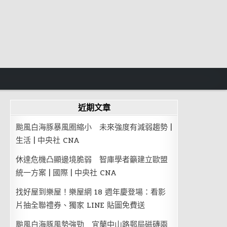
近期文章
颱風白海豚暴風圈縮小 未來強度有減弱趨勢 |
生活 | 中央社 CNA
休達危機凸顯邊境脆弱 智庫學者籲建立歐盟
統一方案 | 國際 | 中央社 CNA
找好屋到樂屋！樂屋網 18 週年慶登場：看影
片抽全聯禮券、獨家 LINE 貼圖免費送
颱風白海豚風勢強勁 宜蘭中山路郵局磁磚兩