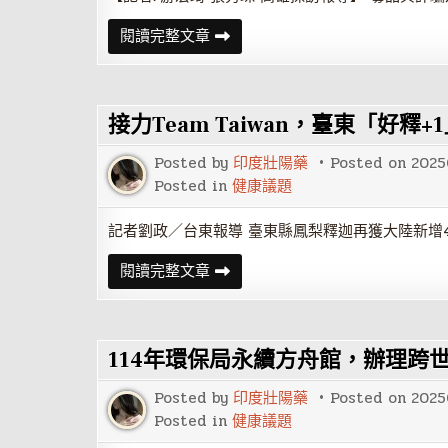
英
閱讀完整文章
明
社
區
攜
手
接力Team Taiwan，臺東「好釋+
警
政
與
Posted by
印度壯陽藥
Posted on
2025
觀
護
Posted in
健康議題
協
會
共
記者劉政／台東報導 臺東縣鳳梨釋迦再獲大陸新增4
築
反
接
閱讀完整文章
毒
力
反
Team
詐
Taiwan，
安
臺
全
東
網
114年環保局永續方舟館，辦理跨
「好
釋
+1」
Posted by
印度壯陽藥
Posted on
2025
Posted in
健康議題