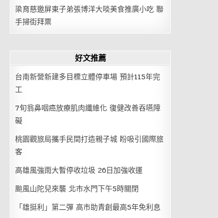
梁育慈邀屏東子弟張博洋大啖美食推廣小吃 聯
手掃街拜票
好文推薦
台南新營新建多目標立體停車場 預計115年完
工
7旬翁鼻咽癌放療肌肉纖維化 復健改善吞嚥障
礙
桃園觀旅局攜手民間打造親子城 盼吸引國際旅
客
高雄風強雨大暫停收垃圾 26日加強收運
颱風山陀兒來襲 北市水門下午5時關閉
「雄挺利」第二彈 高市助青創最高5年免利息