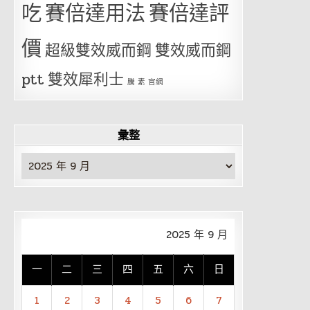
吃
賽倍達用法
賽倍達評
價
超級雙效威而鋼
雙效威而鋼
ptt
雙效犀利士
騰 素 官網
彙整
彙
整
2025 年 9 月
一
二
三
四
五
六
日
1
2
3
4
5
6
7