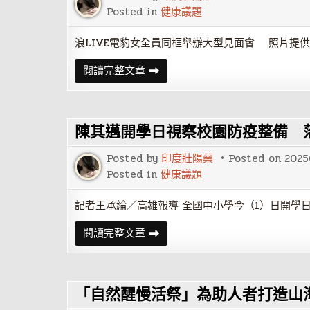
Chatbot
記
合
Posted in
健康議題
者
作
表
計
揚
畫
浪LIVE電豹女全員同框舉辦大型見面會 照片提供
大
智
會
慧
電
閱讀完整文章
公
豹
媒
女
真
全
實
員
領
十
航
陳其邁開學日視察校園防疫整備 
五
人
同
Posted by
印度壯陽藥
Posted on
2025
框
私
Posted in
健康議題
密
戀
愛
記者王承綸／高雄報導 全國中小學今（1）日開學
趣
事
陳
閱讀完整文章
全
其
公
邁
開
開
學
日
「自然醒慢活祭」為助人者打造山
視
察