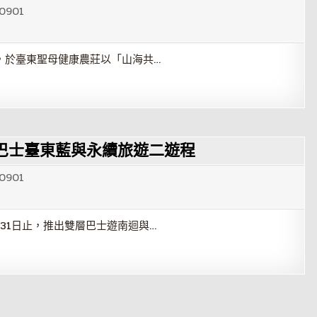
0901
日，於臺東聖母健康農莊以「山海共…
巴士臺東藍與永續旅遊二遊程
0901
月31日止，推出雙層巴士遊南迴與…