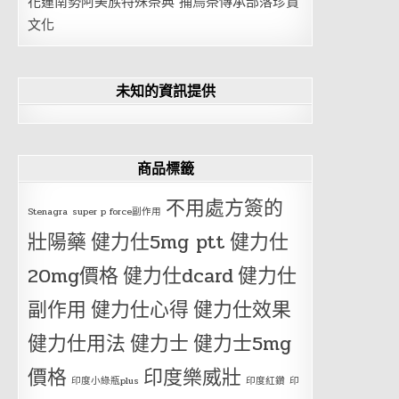
花蓮南勢阿美族特殊祭典 捕鳥祭傳承部落珍貴
文化
未知的資訊提供
商品標籤
不用處方簽的
Stenagra
super p force副作用
壯陽藥
健力仕5mg ptt
健力仕
20mg價格
健力仕dcard
健力仕
副作用
健力仕心得
健力仕效果
健力仕用法
健力士
健力士5mg
價格
印度樂威壯
印度小綠瓶plus
印度紅鑽
印