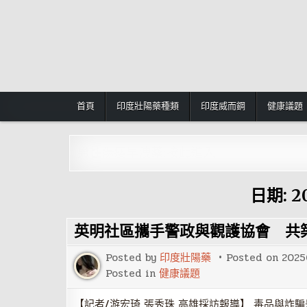
Skip
to
content
首頁
印度壯陽藥種類
印度威而鋼
健康議題
男性陽痿早洩藥:按此進入
日期:
2
英明社區攜手警政與觀護協會 共
Posted by
印度壯陽藥
Posted on
2025
Posted in
健康議題
【記者/游宏琦 張秀珠 高雄採訪報導】 毒品與詐