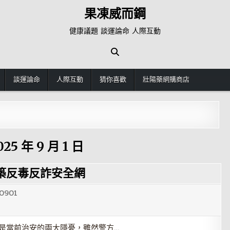
果凍威而鋼
健康議題 談運論命 人際互動
談運論命
人際互動
猜你喜歡
壯陽藥網購商店
025 年 9 月 1 日
築反毒反詐安全網
0901
騙是當前治安的兩大隱憂，雖然警方…