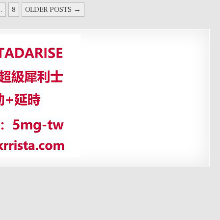
..
8
OLDER POSTS →