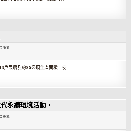
1」
0901
9戶果農及約85公頃生產面積，使…
世代永續環境活動，
0901