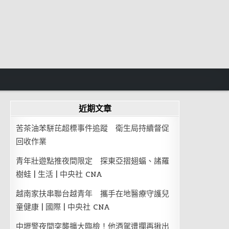
近期文章
苦茶油苯駢芘超標事件追蹤 衛生局持續督促
回收作業
青年壯遊點推夜間限定 探東亞摺翅蝠、諸羅
樹蛙 | 生活 | 中央社 CNA
越南家扶串聯台越青年 攜手在地醫療守護兒
童健康 | 國際 | 中央社 CNA
中壢警夜間突襲擴大臨檢！他酒駕遭攔再揪出