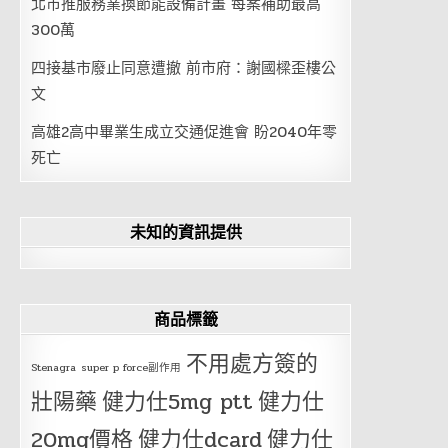
北市推服務業換節能設備計畫 每案補助最高
300萬
四接基市廢止同意遭撤 前市府：謝國樑歪樓公
文
高雄2高中畢業生成立交通促進會 盼2040年零
死亡
未知的資訊提供
商品標籤
不用處方簽的
Stenagra
super p force副作用
壯陽藥
健力仕5mg ptt
健力仕
20mg價格
健力仕dcard
健力仕