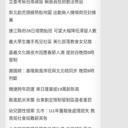
立委考察台南建設 賴惠員批財劃法修惡
新北創虎頭蜂熱點地圖 出動無人機噴劑完封蜂
巢
連江縣府28日增開船班 可望大幅降低滯留人數
義大學生攜手馬兒社區 美化部落教會女兒牆
嘉義文化路夜市因應春節人潮 提前自晚間6時
管制
謝國樑：基隆颱風停班與北北桃同步 晚間8時
判斷
機捷跨年疏運 單日運量逾19萬創新高
颱風凱米來襲 台東劃定限制管制區違者重罰
幼兒園性侵案 北市：111年獲報後處理疏失 教
育局社會局難辭其咎