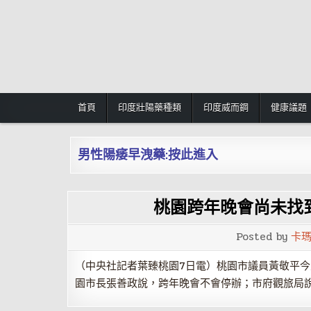
Skip
to
content
首頁
印度壯陽藥種類
印度威而鋼
健康議題
男性陽痿早洩藥:按此進入
桃園跨年晚會尚未找
Posted by
卡
（中央社記者葉臻桃園7日電）桃園市議員黃敬平
園市長張善政說，跨年晚會不會停辦；市府觀旅局