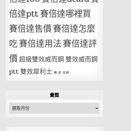
倍達ptt
賽倍達哪裡買
賽倍達售價
賽倍達怎麼
吃
賽倍達用法
賽倍達評
價
超級雙效威而鋼
雙效威而鋼
ptt
雙效犀利士
騰 素 官網
彙整
彙
整