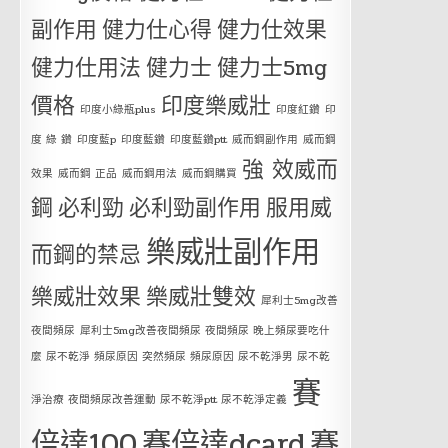
副作用
健力仕心得
健力仕效果
健力仕用法
健力士
健力士5mg
價格
印度樂威壯
印度小綠瓶plus
印度紅鑽
印
度 綠 鑽
印度藍p
印度藍鑽
印度藍鑽ptt
威而鋼副作用
威而鋼
強 效威而
效果
威而鋼 正品
威而鋼用法
威而鋼購買
鋼
必利勁
必利勁副作用
服用威
樂威壯副作用
而鋼的禁忌
樂威壯效果
樂威壯雙效
犀利士5mg改善
夜間頻尿
犀利士5mg改善夜間頻尿 夜間頻尿 晚上頻尿要吃什
麼 尿不乾淨 頻尿原因 突然頻尿 頻尿原因 尿不乾淨男 尿不乾
賽
淨治療 夜間頻尿改善運動 尿不乾淨ptt 尿不乾淨定義
倍達100
賽倍達dcard
賽