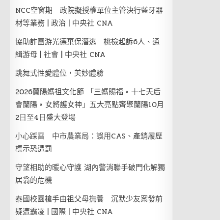
NCC空窗期 政院擬授權單位主管決行藍牙器
材等業務 | 政治 | 中央社 CNA
協助詐團游光德棄保潛逃 桃檢起訴6人、通
緝游母 | 社會 | 中央社 CNA
跳舞式性愛體位，美妙體驗
2026蘭陽媽祖文化節 「三媽賜福 × 十七天后
會蘭陽 × 女將護女神」五大亮點齊聚蘭陽10月
2日至4日盛大登場
小心踩雷 中市農業局：誤用CAS、產銷履歷
標示恐遭罰
守望相助的暖心守護 湖內警消聯手破門化解獨
居翁的危機
泰國校園槍手由祖父母撫養 沉默少友案發前
疑遭霸凌 | 國際 | 中央社 CNA