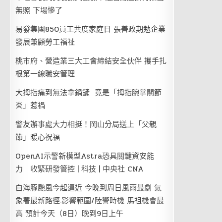
無照 下場慘了
易發集團850員工共度家庭日 張善政期勉企業
發展兼顧勞工福祉
桃市府、營造業三大工會締結安全伙伴 攜手扎
根第一線職安管理
大拇指痛到無法拿鍋鏟 竟是「拇指腕掌關節
炎」惹禍
警友辦事處大力相挺！岡山分局送上「父親
節」暖心祝福
OpenAI示警新模型Astra恐具關鍵資安能
力 收緊研發管控 | 科技 | 中央社 CNA
白海豚颱風今起逼近 今晚到周日風雨最劇 氣
象署最新路徑.影響範圍/陸警時機 馬祖機會最
高 預計今天（8日）晚到9日上午