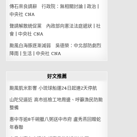
傳石崇良請辭 行政院：無相關討論 | 政治 |
中央社 CNA
聲請解散統促黨 內政部向憲法法庭遞狀 | 社
會 | 中央社 CNA
颱風白海豚逐漸減弱 吳德榮：中北部防劇烈
降雨 | 生活 | 中央社 CNA
好文推薦
颱風凱米影響 小琉球船運24日起連2天停航
山陀兒逼近 高市巡檢工地周邊、呼籲漁民防颱
整備
惠中寺逾8千碗臘八粥送中市府 盧秀燕回贈蛇
年春聯