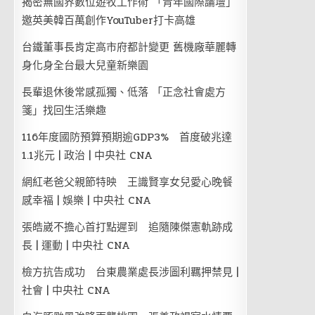
揭密無國界數位遊牧工作術 「青年國際論壇」
邀英美韓百萬創作YouTuber打卡高雄
台鐵董事長肯定高市府都計變更 舊機廠華麗轉
身化身全台最大兒童新樂園
長輩退休後常感孤獨、低落 「正念社會處方
箋」找回生活樂趣
116年度國防預算預期逾GDP3% 首度破兆達
1.1兆元 | 政治 | 中央社 CNA
網紅老爸父親節特映 王識賢享女兒愛心晚餐
感幸福 | 娛樂 | 中央社 CNA
張皓崴不擔心首打點遲到 追隨陳傑憲軌跡成
長 | 運動 | 中央社 CNA
檢方抗告成功 台東農業處長涉圖利羈押禁見 |
社會 | 中央社 CNA