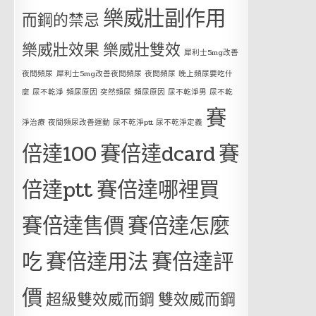
樂威壯副作用
而鋼的禁忌
樂威壯效果
樂威壯雙效
犀利士5mg改善
夜間頻尿
犀利士5mg改善夜間頻尿 夜間頻尿 晚上頻尿要吃什
麼 尿不乾淨 頻尿原因 突然頻尿 頻尿原因 尿不乾淨男 尿不乾
賽
淨治療 夜間頻尿改善運動 尿不乾淨ptt 尿不乾淨定義
倍達100
賽倍達dcard
賽
倍達ptt
賽倍達哪裡買
賽倍達售價
賽倍達怎麼
吃
賽倍達用法
賽倍達評
價
超級雙效威而鋼
雙效威而鋼