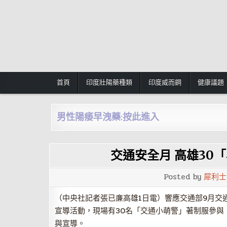
Skip
to
content
首頁
印度壯陽藥種類
印度威而鋼
健康議題
男性陽痿早洩藥:按此進入
交通安全月 高雄30
Posted by
犀利士
（中央社記者張已亷高雄1日電）響應交通部9月交
宣導活動，現場有30名「交通小萌警」著制服參與
與宣導。