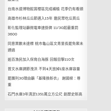
台南水道博物館賞櫻區完成補植 花季仍有看頭
高雄市杉林瓜瓜節邁入15年 邀民眾吃瓜買瓜
彰化監理站籲微電車速掛牌 11/30起最重罰
3600
同意票數未達標 桃市龜山區文青里長罷免案未
通過
逾百漁民加入保育白海豚 回報目擊110次
曾文水庫調節洩洪 不到4天放掉1座水庫容量
罷團列30理由籲「基隆換新衣」 謝國樑：尊
重
石門水庫3年清淤1351萬立方公尺 創歷史新高