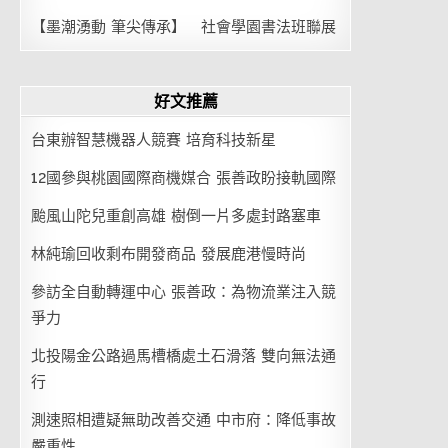
【墨潮湧動 筆尖傳承】 社會學園書法班聯展
好文推薦
台東辦智慧機器人競賽 培育科技新星
12國參與桃園國際商機媒合 張善政盼接軌國際
颱風山陀兒重創高雄 樹倒一片多處封路塞車
林純瑜回收剩布開發商品 發展鹿港慢時尚
參訪全自動轉運中心 張善政：為物流業注入競
爭力
北投陽金公路過馬槽橋處土石滑落 雙向無法通
行
測速照相遭疑無助改善交通 中市府：降低事故
嚴重性