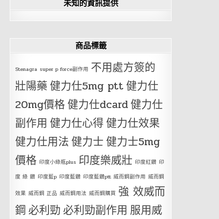
未知的資訊提供
商品標籤
不用處方簽的
Stenagra
super p force副作用
壯陽藥
健力仕5mg ptt
健力仕
20mg價格
健力仕dcard
健力仕
副作用
健力仕心得
健力仕效果
健力仕用法
健力士
健力士5mg
價格
印度樂威壯
印度小綠瓶plus
印度紅鑽
印
度 綠 鑽
印度藍p
印度藍鑽
印度藍鑽ptt
威而鋼副作用
威而鋼
強 效威而
效果
威而鋼 正品
威而鋼用法
威而鋼購買
鋼
必利勁
必利勁副作用
服用威