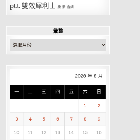
ptt
雙效犀利士
騰 素 官網
彙整
彙
整
2026 年 8 月
一
二
三
四
五
六
日
1
2
3
4
5
6
7
8
9
10
11
12
13
14
15
16