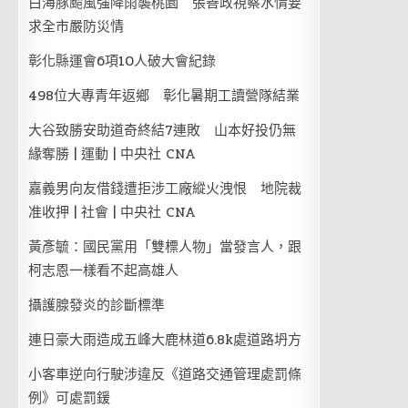
白海豚颱風強降雨襲桃園 張善政視察水情要
求全市嚴防災情
彰化縣運會6項10人破大會紀錄
498位大專青年返鄉 彰化暑期工讀營隊結業
大谷致勝安助道奇終結7連敗 山本好投仍無
緣奪勝 | 運動 | 中央社 CNA
嘉義男向友借錢遭拒涉工廠縱火洩恨 地院裁
准收押 | 社會 | 中央社 CNA
黃彥毓：國民黨用「雙標人物」當發言人，跟
柯志恩一樣看不起高雄人
攝護腺發炎的診斷標準
連日豪大雨造成五峰大鹿林道6.8k處道路坍方
小客車逆向行駛涉違反《道路交通管理處罰條
例》可處罰鍰