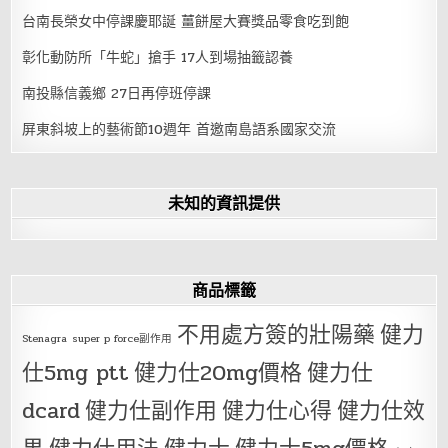
台南長榮女中停課慶耶誕 薑餅屋大賽獎品零食吃到飽
彰化動防所「牛蛇」搶手 17人到場抽籤認養
南投縣信義鄉 27日再停班停課
屏東斜坡上的藝術節10週年 首邀南島語系國家交流
未知的資訊提供
商品標籤
不用處方簽的壯陽藥
健力
Stenagra
super p force副作用
仕5mg ptt
健力仕20mg價格
健力仕
dcard
健力仕副作用
健力仕心得
健力仕效