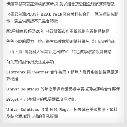
伊朗草擬荷莫茲海峽航運新規 美以船隻恐受阻全球航運添變數
《筱君台灣PLUS》REAL TALK談台美科技合作 薛瑞福點名聯
電：民主供應鏈不只靠台積電
國1甲線東段停滯20年 林政賢籲市府重啟規劃完善整體路網
爸爸不說的壓力！桃市衛生局教你識別情緒警訊 善用心理諮商
上山下海 !萬能科大室設系走出教室 特色教學激發設計創意
荷葉茶的副作用及注意事項
Lantronix 與 Swarmer 合作為第 1 組無人飛行系統創製專屬運
算模組
Univar Solutions 於年度承運商頒獎禮中表揚頂尖運輸合作夥伴
Bitget 推出差價合約私募跟單交易功能
Univar Solutions 收購 H.M. Royal，拓展其在美國橡膠、塑料
及黏合添加劑市場的業務版圖