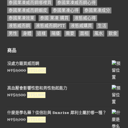
泰國果凍威而鋼哪裡買
泰國果凍威而鋼心得
泰國果凍威而鋼蝦皮
泰國果凍心得
泰國果凍成分
泰國果凍效果
泰國 果凍 購買
液態威心得
液態威而鋼
液態威而鋼PTT
液態威購買
生活
男性
身體
這樣
陽痿
需要
面相
風水
飲食
商品
沒處方籤買威而鋼
原
目
NT$
3,000
NT$
1,600
始
前
價
價
高血壓會影響性慾和男性勃起能力
格：
格：
原
目
NT$
3,500
NT$
1,800
NT$3,000。
NT$1,600。
始
前
價
價
什麼是學名藥？佳倍壯與 Sunrise 犀利士屬於哪一種？
格：
格：
原
目
NT$
3,200
NT$
1,600
NT$3,500。
NT$1,800。
始
前