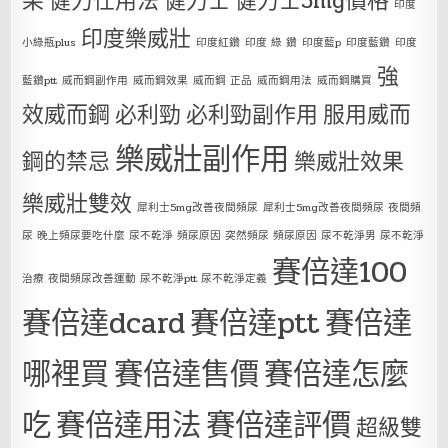
果
健力仕用法
健力士
健力士5mg價格
印度
印度樂威壯
小綠瓶plus
印度紅鑽
印度 綠 鑽
印度藍p
印度藍鑽
印度
強
藍鑽ptt
威而鋼副作用
威而鋼效果
威而鋼 正品
威而鋼用法
威而鋼購買
效威而鋼
必利勁
必利勁副作用
服用威而
樂威壯副作用
鋼的禁忌
樂威壯效果
樂威壯雙效
犀利士5mg改善夜間頻尿
犀利士5mg改善夜間頻尿 夜間頻
尿 晚上頻尿要吃什麼 尿不乾淨 頻尿原因 突然頻尿 頻尿原因 尿不乾淨男 尿不乾淨
賽倍達100
治療 夜間頻尿改善運動 尿不乾淨ptt 尿不乾淨定義
賽倍達dcard
賽倍達ptt
賽倍達
哪裡買
賽倍達售價
賽倍達怎麼
吃
賽倍達用法
賽倍達評價
超級雙