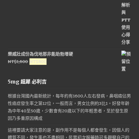
樂威壯成份為伐地那非能助勃增硬
原
目
NT$
1,600
NT$
800
始
前
價
價
5mg 超犀 必利吉
格：
格：
NT$1,600。
NT$800。
根據台灣國內最新統計，每年約有1600人左右發病，鼻咽癌佔男
性癌症發生率之第12位，一般而言，男女比例約3比1。好發年齡
為中年40至50歲，少數會有20歲以下的年輕患者，至於發生原
因乃多重原因構成
這裡要請大家注意的是，副作用不是每個人都會發生，因個人的
體質不同，發生率也不盡相同，民眾初次服藥時可多觀察自己的