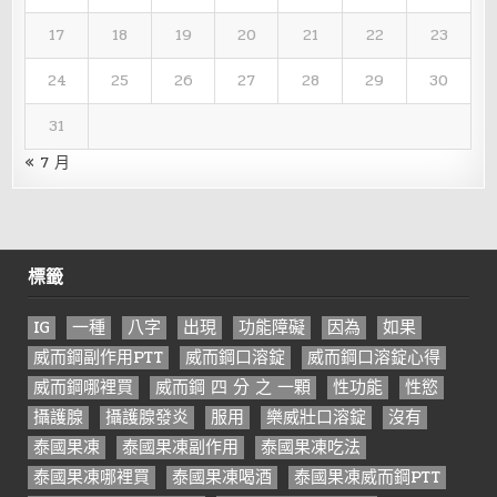
17
18
19
20
21
22
23
24
25
26
27
28
29
30
31
« 7 月
標籤
IG
一種
八字
出現
功能障礙
因為
如果
威而鋼副作用PTT
威而鋼口溶錠
威而鋼口溶錠心得
威而鋼哪裡買
威而鋼 四 分 之 一顆
性功能
性慾
攝護腺
攝護腺發炎
服用
樂威壯口溶錠
沒有
泰國果凍
泰國果凍副作用
泰國果凍吃法
泰國果凍哪裡買
泰國果凍喝酒
泰國果凍威而鋼PTT