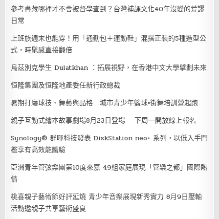
參考書藏哪裡才不會被督學查到？台灣補課文化40年沒變的荒謬
日常
上班族週末也能穿！用「通勤包＋運動鞋」混搭正裝的5種造型公
式，時髦感直接翻倍
烏茲別克學生 Dulatkhan ：拓展視野，在香港中文大學擘劃未來
恒隆集團及恒隆地產委任新行政總裁
暑期打磨球技、舞藝與品格 城市青少年籃球×街舞培訓營起跑
親子互動式繪本故事劇場8月23日登場 下周一開放線上報名
Synology® 群暉科技發表 DiskStation neo+ 系列，以低入手門
檻享有高效能體驗
亞洲青年管弦樂團第10度來嘉 49組家庭展現「管樂之都」國際熱
情
桃喜親子藝術節好評延燒 青少年音樂展現新秀實力 8月9日壓軸
活動邀親子共享藝術盛夏