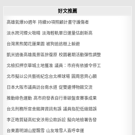
好文推薦
高雄氣爆10週年 持續10項照顧計畫守護傷者
淡水跨河煙火吸睛 淡海輕軌單日運量估創新高
台灣黑熊闖花蓮果園 被狗追逃樹上躲避
凱米過後高雄風景區拚復原 校園暑期活動彈性調整
北檢扣押京華城土地獲准 議員：市府有依據令停工
北市擬以公共藝術紀念台北棒球場 圓周思齊心願
日本大阪市議員訪台南水道 促雙邊博物館交流
推動綠色運動 高市府發表自行車碳盤查賽事成果
台北刑務所官舍銘牌資訊有誤 議員指犯低級錯誤
李正皓質疑高虹安涉用公款訴訟 擬向地檢署告發
台東嘉明湖山屋飄雪 山友堆雪人直呼幸運