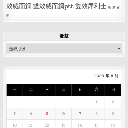
效威而鋼
雙效威而鋼ptt
雙效犀利士
騰 素 官
網
彙整
彙
整
2026 年 8 月
一
二
三
四
五
六
日
1
2
3
4
5
6
7
8
9
10
11
12
13
14
15
16