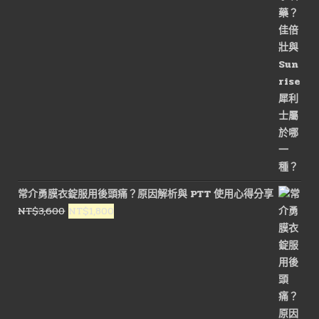
價
價
格：
格：
NT$3,200。
NT$1,600。
常介勇膜衣錠服用後頭痛？原因解析與 PTT 使用心得分享
原
目
NT$
3,600
NT$
1,800
始
前
價
價
格：
格：
NT$3,600。
NT$1,800。