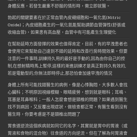
身體反應，若發生嚴重不舒服的情形時，需立即就醫。
勃起的關鍵要素在於正常血管內皮襯細胞和一氧化氮(Nitric
Oxide)；內皮細胞產生的一氧化氮能幫助調節血管彈性(舒張或
收縮血管)，如果患有高血壓，血管中有可能產生生理變化
在幫助延時方面發揮的效果也值得肯定，目前，有的早洩患者也
會使用它來幫助自己達到不錯的延時和改善行房時間效果。但要
注意的一件事時,訓練持久用的最好是手動的,因為由你自己的控
制,在想射精時馬上暫停,這樣的漸進訓練才是真正對持久有效的,
若是電動型的,你無法即時停止,那恐怕會加速早洩的情況
身體上所有可能找錯醫生的病例，像是心悸胸悶，大多數人會找
心臟科；不明原因視線模糊、眼睛疲勞，想到就是眼科；耳鳴、
耳塞是耳鼻喉科；一般人怎麼會想是頸椎的問題？如果遇到醫生
找不到病因，又反覆出現症狀，做檢查都正常，有醫生看到沒有
醫生時，你要考慮是不是頸椎出問題了
胃食道逆流這個疾病就如同它的名字，其實就是胃中的胃液（或
胃液和食物的混合物）往食道的方向逆流。但在了解為何胃液會