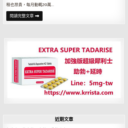
租也昂貴，每月動輒20萬…
士
閱讀完整文章
林
夜
市
出
現
倒
店
潮
店
租
砍
到
6
萬
仍
乏
人
問
津
近期文章