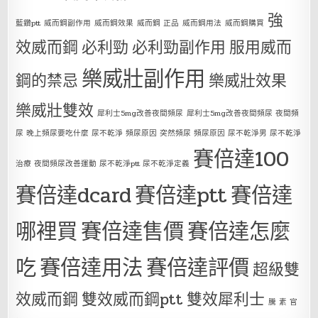
強
藍鑽ptt
威而鋼副作用
威而鋼效果
威而鋼 正品
威而鋼用法
威而鋼購買
效威而鋼
必利勁
必利勁副作用
服用威而
樂威壯副作用
鋼的禁忌
樂威壯效果
樂威壯雙效
犀利士5mg改善夜間頻尿
犀利士5mg改善夜間頻尿 夜間頻
尿 晚上頻尿要吃什麼 尿不乾淨 頻尿原因 突然頻尿 頻尿原因 尿不乾淨男 尿不乾淨
賽倍達100
治療 夜間頻尿改善運動 尿不乾淨ptt 尿不乾淨定義
賽倍達dcard
賽倍達ptt
賽倍達
哪裡買
賽倍達售價
賽倍達怎麼
吃
賽倍達用法
賽倍達評價
超級雙
效威而鋼
雙效威而鋼ptt
雙效犀利士
騰 素 官