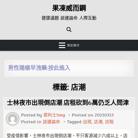
Skip
果凍威而鋼
to
content
健康議題 談運論命 人際互動
MENU
男性陽痿早洩藥:按此進入
標籤:
店潮
士林夜市出現倒店潮 店租砍到6萬仍乏人問津
Posted by
犀利士5mg
Posted on
20210313
Posted in
談運論命
Tagged
出現
,
店潮
,
店租
受疫情影響，士林夜市出現倒店潮，不只客源減少六成以上，店