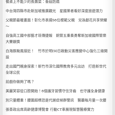
餐桌上不能少的長壽菜：香菇防癌
中台灣四縣市赴新加坡推廣觀光 星國業者看好深度旅遊潛力
父親節最暖畫面！彰化市表揚56位模範父親 兒孫獻花共享榮耀
～
自強高工國中部藝才班傳捷報 銅管五重奏勇奪新加坡國際管樂
大賽銀獎
白海豚颱風接近！ 竹市於明(9)日啟動災害應變中心強化三級開
設
走出國門親身探索！新竹市深化國際教育多元出訪 打造新世代
全球公民
前戲你做夠了嗎？
美麗笑容從口腔開始！6個護牙習慣守住牙齒 也守護全身健康
別只量體重！腰圍超標恐是代謝症候群警訊 醫籲每月量一次腰
張善政出席高齡健康博覽會 行動CT車展現智慧醫療實力