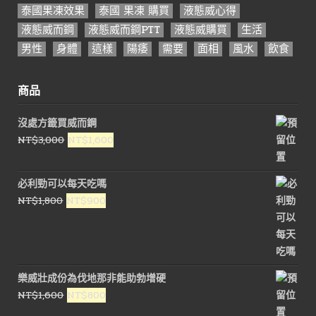
泰國果凍效果
泰國 果凍 購買
液態威心得
液態威而鋼
液態威而鋼PTT
液態威購買
生活
男性
身體
這樣
陽痿
需要
面相
風水
飲食
商品
沒處方籤買威而鋼
原
目
NT$
3,000
NT$
1,600
始
前
價
價
必利勁可以每天吃嗎
格：
格：
原
目
NT$
1,800
NT$
900
NT$3,000。
NT$1,600。
始
前
價
價
格：
格：
NT$1,800。
NT$900。
樂威壯成份為伐地那非能助勃增硬
原
目
NT$
1,600
NT$
800
始
前