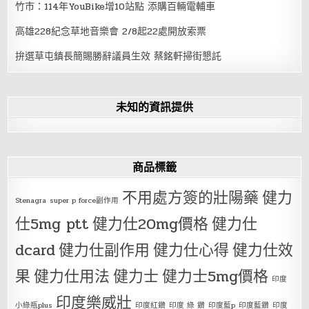
竹市：114年YouBike增10站點 添購百輛電輔車
高雄228紀念草地音樂會 2/8起22處開放索票
拚選草屯鎮長簡賜勝辭議員生效 蔡銘軒掃街懇託
未知的資訊提供
商品標籤
不用處方簽的壯陽藥
健力
Stenagra
super p force副作用
仕5mg ptt
健力仕20mg價格
健力仕
dcard
健力仕副作用
健力仕心得
健力仕效
果
健力仕用法
健力士
健力士5mg價格
印度
印度樂威壯
小綠瓶plus
印度紅鑽
印度 綠 鑽
印度藍p
印度藍鑽
印度