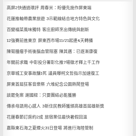
高屏2快通過環評 周春米：盼優先施作屏東端
花蓮推軸帶農業旅遊 3示範線結合地方特色與文化
百變福菜風味獨特 客庄廚師烹出傳統與創新
12強賽前進東京 屏東西市場11/21起連4天轉播
陳菊腫瘤手術後腦血管阻塞 陳其邁：已逐漸康復
年關前求職 中彰投分署彰化推7場徵才釋上千工作
京華城工安事故釀1死 議員曝柯文哲指示加速復工
屏東首屆狂客音樂祭 六堆紀念公園熱鬧登場
談罷免案 謝國樑：只要團結必能獲勝
傳承母語用心感人 3新住民教師獲頒高雄首屆雄新獎
花蓮春節訂房約2成 旅宿業估最快暑假回溫
嘉縣東石海之夏煙火31日登場 將進行海陸管制