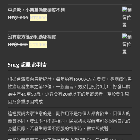
價
價
中途軟，小弟弟勃起硬度不夠
格：
格：
原
目
NT$
1,600
NT$
800
NT$1,600。
NT$800。
始
前
價
價
沒有處方箋必利勁哪裡買
格：
格：
原
目
NT$
1,800
NT$
900
NT$1,600。
NT$800。
始
前
價
價
5mg 超犀 必利吉
格：
格：
NT$1,800。
NT$900。
根據台灣國內最新統計，每年約有1600人左右發病，鼻咽癌佔男
性癌症發生率之第12位，一般而言，男女比例約3比1。好發年齡
為中年40至50歲，少數會有20歲以下的年輕患者，至於發生原
因乃多重原因構成
這裡要請大家注意的是，副作用不是每個人都會發生，因個人的
體質不同，發生率也不盡相同，民眾初次服藥時可多觀察自己的
身體反應，若發生嚴重不舒服的情形時，需立即就醫。