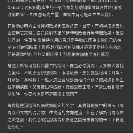
勃起的關鍵要素在於正常血管內皮襯細胞和一氧化氮(Nitric
Oxide)；內皮細胞產生的一氧化氮能幫助調節血管彈性(舒張或
收縮血管)，如果患有高血壓，血管中有可能產生生理變化
在幫助延時方面發揮的效果也值得肯定，目前，有的早洩患者也
會使用它來幫助自己達到不錯的延時和改善行房時間效果。但要
注意的一件事時,訓練持久用的最好是手動的,因為由你自己的控
制,在想射精時馬上暫停,這樣的漸進訓練才是真正對持久有效的,
若是電動型的,你無法即時停止,那恐怕會加速早洩的情況
身體上所有可能找錯醫生的病例，像是心悸胸悶，大多數人會找
心臟科；不明原因視線模糊、眼睛疲勞，想到就是眼科；耳鳴、
耳塞是耳鼻喉科；一般人怎麼會想是頸椎的問題？如果遇到醫生
找不到病因，又反覆出現症狀，做檢查都正常，有醫生看到沒有
醫生時，你要考慮是不是頸椎出問題了
胃食道逆流這個疾病就如同它的名字，其實就是胃中的胃液（或
胃液和食物的混合物）往食道的方向逆流。但在了解為何胃液會
逆流之前，我們必須先認識胃和食道之間最重要的關卡：下食道
括約肌。