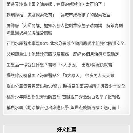
菊系又涉貪出事？陳麗娜：這樣的新潮流，太可怕了！
賴瑞隆推「遊戲探索教育」 讓城市成為孩子的探索教室
屏縣府「大師開講」邀知名藝人暨創業家詹子晴開講 解鎖青創
流量變現與品牌經營關鍵
石門水庫蓄水率達96% 北水分署成立颱風應變小組強化防洪安全
父親節重生！他確診第四期胰臟癌 歷經16個月治療病況穩定
生髮品一停就狂掉髮？醫曝「4大原因」 出現1情況快就醫
攝護腺反覆發炎？泌尿醫點名「5大原因」 很多男人天天做
龜山分局青春專案出動50警力 臨檢易生事端場所守護青少年安全
桃警少年隊創新犯罪預防宣導 首辦脫口秀活動百名學子搶報名
稱農水署活動涂權吉也出席遭反擊 黃世杰競辦再嗆：適可而止
好文推薦