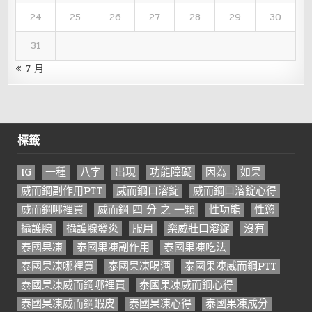
24
25
26
27
28
29
30
31
« 7 月
標籤
IG
一種
八字
出現
功能障礙
因為
如果
威而鋼副作用PTT
威而鋼口溶錠
威而鋼口溶錠心得
威而鋼哪裡買
威而鋼 四 分 之 一顆
性功能
性慾
攝護腺
攝護腺發炎
服用
樂威壯口溶錠
沒有
泰國果凍
泰國果凍副作用
泰國果凍吃法
泰國果凍哪裡買
泰國果凍喝酒
泰國果凍威而鋼PTT
泰國果凍威而鋼哪裡買
泰國果凍威而鋼心得
泰國果凍威而鋼蝦皮
泰國果凍心得
泰國果凍成分